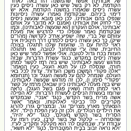
של אבותינו
)
אפשר שהמשנה הזו באה לאחר
הקודמת
,
לא רק בשל שיש כאן עשרה ניסים כעין
עשרה ניסים שנאמרו במשנה הקודמת
,
אלא יש
דימוי ביניהם
.
שבקודמת נאמרו עשרה ניסיונות
שנפלו בהם אבותינו
,
לכן כאן מובא שנעשו ניסים
כדי לחזק את אבותינו
(
אמנם לא מדובר על אותם
'
אבותינו
',
אולם העקרון הוא שנעשה לאבותינו
),
וכמו
שבקודמת נאמר שנפלו כדי להדגיש את מעלת
עזותם של בנ
"
י
,
שזה ישפיע אח
"
כ לקדושה
(
מהר
"
ם
שיק
),
כך כאן עשרה ניסים ללמדנו דרך חינוכית איך
ראוי להיות עם ה
',
שהעזות
שלנו תתגלה בצורה
החיובית
,
שזה ע
"
י שנתחנך לטובה
,
ואז תתגלה
העזות בכח גדול לטובה
.
אולי אפשר לומר שיש כאן
עשרה ניסים במקדש
,
כנגד עשרת הדברות
,
שבזה
מודגש
'
נעשו לאבותינו
',
שיש בזה רמז לקשר למתן
תורה
,
שנסלח לנו על חטא העגל
,
כעין הנאמר
:
'"
אלה פקודי המשכן משכן העדות”
.
עדות לכל באי
העולם
,
שנמחל להם על מעשה העגל
'
וכו
' (
תנחומא
“פקודי” סימן ו
),
לכן זה מודגש שנעשה לאבותינו
,
שיש בזה מעלה לאבותינו כיון שבאלו מרמז על קשר
ראוי למתן תורה
(
שאין פגם בשל העגל
)
.
נראה
שרומז בעשרת הניסים לעשרת הדברות
:
'
לא הפילה
אשה מריח בשר הקדש
',
כנגד
"
אנכי
",
שבמקדש
מקריבים לה
'
כביטוי לאלוקותו
,
ונאמר
"
אשר
הוצאתיך מארץ מצרים
"
וגו
',
ובמצרים גזרו להרוג
את הילדים הנולדים
,
ולכן זה כעין הפלת הילד
. '
ולא
הסריח בשר הקדש מעולם
',
כנגד
"
לא יהיה
",
שהסרחה – קלקול של בשר קרבן
,
כעין רומז על
עבודת ע
"
ז
,
שבמקום לה
'
הוא מקלקל ומקריב לע
"
ז
.
'
ולא נראה זבוב בבית המטבחים
',
כנגד
"
לא תשא
",