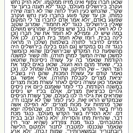
שכאן חברו צפוף ואינו מזיזו ממקומו
. '
ולא הזיק נחש
ועקרב בירושלים מעולם
',
כנגד
"
לא תענה ברעך עד
שקר
",
שהנחש כעין העיד לחוה שה
'
לא רוצה שיהיו
כמותו
,
וכן עד שקר פוגע בחברו כעין נחש ועקרב
שפוגע באדם
. '
ולא אמר אדם לחברו צר לי המקום
שאלין בירושלים
',
כנגד
"
לא תחמוד”
,
שמרוב שטוב
לו לא רואה רעה בכך שיש צפיפות
,
שמרגיש מושלם
במה שיש לו
,
וממילא לא חומד את של חברו
(
וכן
לינה בבית
,
רומז שלא חומד בית חברו
).
לכן אלו
רומזים לחיבור לתורה בשלמות
(
שלכן ה
'
מראה
כנגד זה נס במקדש
[
גם הנס בלינה בירושלים היה
מהשפעת כח המקדש שבירושלים
]
שהוא כהמשך
למשכן שהיה המשך למתן תורה
),
וזה קשור למשנה
הקודמת שנאמר בה על עשרה ניסיונות שחטאו
בנ
"
י
,
שאחד מהם הוא העגל
,
שכאן באים לומר את
הצד השני – של התיקון
,
שה
'
מראה שמחל לנו
. (
וכן
נאמר קודם על עשרת המכות
,
שהם היו בשביל
יציאת מצרים לקבלת התורה
).
אולי אפשר גם
שנאמר כאן עשרה ניסים לאחר עשרת מכות מצרים
במשנה הקודמת
,
כדי לומר שאמנם כיום אין ניסים
גלויים כביציאת מצרים
,
אולם בכ
"
ז יש ניסים
שמראים את גילוי ה
'
לנו בעולם
,
שכך עשרת הניסים
שבמקדש הראו זאת
,
כעין לומר שה
'
לא עזבנו ח
"
ו
.
שכך מרמזות על מכות מצרים
: '
לא הפילה אשה
מריח בשר הקדש
',
כנגד מכת דם
,
שבהפלה יוצא
דם
. '
ולא הסריח בשר הקדש מעולם
',
כנגד מכת
דבר
,
שהחיות מתו והסריחו
. '
ולא נראה זבוב בבית
המטבחים
',
כנגד מכת צפרדע
(
שהיא יצור חי
)
שנאמר שנכנסו למטבח
:
לתנור ולמקום הלישה
(“
ובתנוריך ובמשארותיך
".
שמות ז
,
כח
). '
ולא ארע