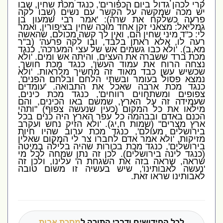
קרי לכהן גדול ביום הכפורים
',
כנגד מכת שחין
,
שבו
יש מכה שמקשה על הקשר עם נשים
(
שבו לקה
פרעה כשלקח את שרה
): '
אמר רבי שמעון בן
גמליאל
:
מצאני זקן אחד מוכה שחין בציפורין
,
ואמר
לי
:
כ
"
ד מיני שחין הם
,
ואין לך קשה מכולם
,
שהאשה
רעה לו
,
אלא ראתן בלבד
,
ובו לקה פרעה
' (
ב”ר
מא
,
ב
).
'
ולא כבו גשמים אש של עצי המערכה
',
כנגד
מכת ברד ששברה את העצים
,
והיתה אש ומים
. '
ולא
נצחה הרוח את עמוד העשן
',
כנגד מכת חושך
,
שכשיש עשן כבד מאוד זה מחשיך מלראות
. '
ולא
נמצא פסול בעומר ובשתי הלחם ובלחם הפנים
',
כנגד מכת ארבה שאכל את התבואה
. '
עומדים
צפופים ומשתחוים רווחים
',
כנגד מכת כינים
,
שעמידה זה על הארץ
,
שמשם באו הכינים
,
והם
מילאו את כל המקום
(
כעין שנעשה צפוף
) "
ותהי
הכנם באדם ובבהמה כל עפר הארץ היה כנים בכל
ארץ מצרים
" (
שמות ח
,
יג
). '
ולא הזיק נחש ועקרב
בירושלים מעולם
',
כנגד מכת ערוב שהיו חיות
מזיקות
. '
ולא אמר אדם לחברו צר לי המקום שאלין
בירושלים
',
כנגד מכת בכורות שהיה בלילה במיטה
(
כנגד לינה בירושלים
).
לכן זה נתן שמחה לכל מי
שראה
,
שראה בזה את השגחת ה
'
עלינו
,
ולכן זה
'
נעשה לאבותינו
',
שיש בעשיה זו משום טובה
לאבותינו שראו זאת
.
לכל החידושים ודברי התורה ל
מסכת אבות