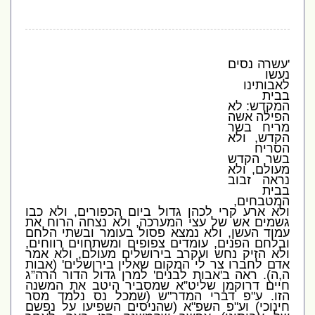
'
עשרה נסים
נעשו
לאבותינו
בבית
המקדש
:
לא
הפילה אשה
מריח בשר
הקדש
,
ולא
הסריח
בשר הקדש
מעולם
,
ולא
נראה זבוב
בבית
המטבחים
,
ולא ארע קרי לכהן גדול ביום הכפורים
,
ולא כבו
גשמים אש של עצי המערכה
,
ולא נצחה הרוח את
עמוד העשן
,
ולא נמצא פסול בעומר ובשתי הלחם
ובלחם הפנים
,
עומדים צפופים ומשתחוים רווחים
,
ולא הזיק נחש ועקרב בירושלים מעולם
,
ולא אמר
אדם לחברו צר לי המקום שאלין בירושלים
' (
אבות
ה
,
ה
).
ראה ב
'
אבות לבנים
'
למרן גדול הדור הרה”ג
חיים דרוקמן שליט”א שמסביר היטב את המשנה
הזו
.
ע
"
פ דברי המדר
"
ש
(
שמכל נס נלמד מסר
חינוכי
)
וע
"
פ השפ
"
א
(
שהניסים השפיעו על נפשם