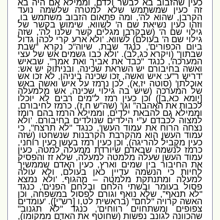
כעין שהזבוב בא לבשר ולדם
,
וממילא אם היה בא
זה כעין שמשתמש שלא למטרה שלשמה נועד
הקרבן
,
שהוא לה
',
ומה פתאום הזבוב משתמש בו
,
וזהו כעין נשיאת שם ה
'
לשווא
,
שימוש בקשר של
גילוי שם ה
' (
שבקרבן מגלים קשר שלנו לה
',
שזה
גילוי שם ה
'
בעולם
)
לשווא
. '
ולא ארע קרי לכהן גדול
ביום הכפורים
',
כנגד שבת
,
שיוה
"
כ נקרא
"
שבת
שבתון
" (
ויקרא כג
,
לב
). '
ולא כבו גשמים אש של עצי
המערכה
',
כנגד
"
כבד את אביך ואת אמך
",
שבאיש
ואשה בחיבורם יש השראת שכינה
,
ובניתוק יש אש
:
'
דריש ר
"
ע
:
איש ואשה
,
זכו שכינה ביניהן
,
לא זכו אש
אוכלתן
' (
סוטה יז
,
א
),
לכן נרמז על איש ואשה באש
של המערכה
(
שיש בה גילוי שכינה
,
אש מלמעלה
[
יומא כא
,
ב
])
וכן כעין רמז ל
"
מים רבים לא יוכלו
לכבות את האהבה” וגו
' (
שה”ש ח
,
ז
),
כרמז לחיבורם
,
וממילא גם להבאת ילדים
,
וממילא הרמז בהם רומז
למצוה לכבדם ע”י הילדים שנולדים בחיבורם
. '
ולא
נצחה הרוח את עמוד העשן
',
כנגד
"
לא תרצח
",
כי
עמוד העשן הוא מהקרבת הקרבנות שנשחטו
(
שזה
כעין מקביל להריגה
),
וכן כעין רמז בעשן כעין רוחני
,
כרמז לנשמה שבאדם שיורדת ממעלה למטה
,
כעין
עמוד העשן שעלה מלמטה למעלה
,
שלא זז והפסיק
את החיבור בין שמים וארץ
,
כעין האדם שממשיך
לחיות כי הנשמה עדיין כאן בעולם
,
ולא עולה
למעלה ומתנתקת מלמטה – מהגוף
. '
ולא נמצא
פסול בעומר ובשתי הלחם ובלחם הפנים
',
כנגד
"
לא תנאף”
,
שלא נואף וגורם לפסול במשפחה
,
וכן
האשה קרויה
"
לחם
" (
בראשית לט
,
ו
[
רש
"
י
]). '
עומדים
צפופים ומשתחוים רווחים
',
כנגד
"
לא תגנוב
"
שהכוונה לגונב נפשות
(
שחוטף את האדם ממקומו
),