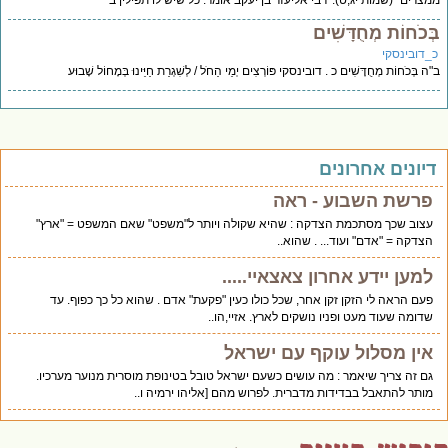
צרים” (שמות יג,ט). 'רבי אליעזר בן יעקב אומר: כל שיש לו תפילין ב
ְכֹחוֹת מְחֻדָּשִׁים
_דובינסקי
ה בְּכֹחוֹת מְחֻדָּשִׁים כ . דובינסקי פּוֹרְצִים יְמֵי הַחֹל / לְשִׁגְרַת חַיֵּינוּ בְּמָחוֹל שָׁבוּע
יונים אחרונים
פרשת השבוע - ראה
עצוב שכך מסתכמת הצדקה : שהיא שקולה ויותר ל"משפט" שאם המשפט = "ארץ"
הצדקה = "אדם" ועוד... . שהוא..
למען יידע אחרון צאצאיי.....
פעם הראה לי הזקן זקן אחר, שכל כולו כעין "פקעת" אדם . שהוא כל כך כפוף. עד
שדומה שעוד מעט ופניו נושקים לארץ. אזיי,הו..
אין מסלול עוקף עם ישראל
גם זה צריך שיאמר : מה עושים כשעם ישראל טובל בטינופת מוסרית מנוער מערכיו.
מותר להתאבל בבדידות מדברית. לפרוש מהם [אליהו ירמיה ו..