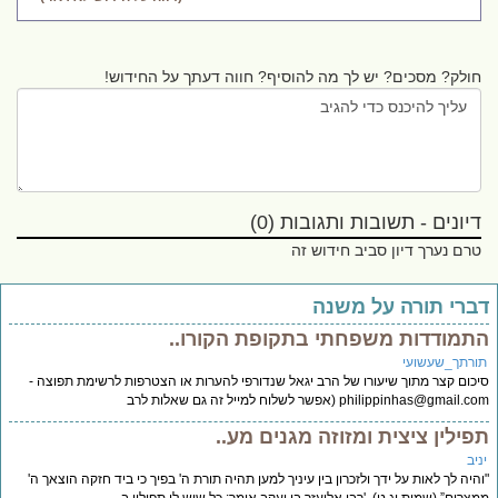
חולק? מסכים? יש לך מה להוסיף? חווה דעתך על החידוש!
דיונים - תשובות ותגובות (0)
טרם נערך דיון סביב חידוש זה
ברי תורה על משנה
תמודדות משפחתי בתקופת הקורו..
ורתך_שעשועי
כום קצר מתוך שיעורו של הרב יגאל שנדורפי להערות או הצטרפות לרשימת תפוצה -
philippinhas@gmail.c
(אפשר לשלוח למייל זה גם שאלות לרב
פילין ציצית ומזוזה מגנים מע..
יב
היה לך לאות על ידך ולזכרון בין עיניך למען תהיה תורת ה' בפיך כי ביד חזקה הוצאך ה'