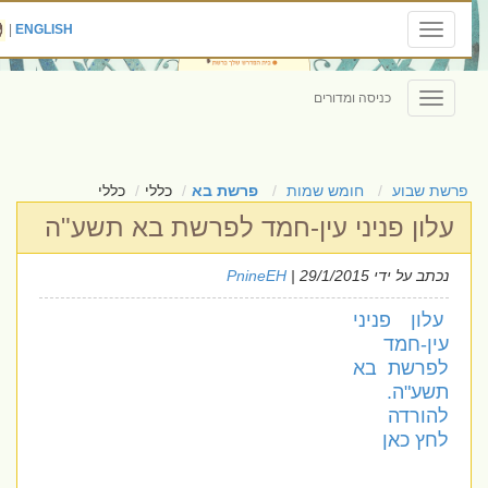
|
ENGLISH
Toggle
navigation
כניסה ומדורים
Toggle
navigation
פרשת שבוע
חומש שמות
פרשת בא
כללי
כללי
עלון פניני עין-חמד לפרשת בא תשע"ה
נכתב על ידי
| 29/1/2015
PnineEH
עלון פניני
עין-חמד
לפרשת בא
תשע"ה.
להורדה
לחץ כאן