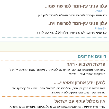
לון פניני עין-חמד לפרשת שמו..
PnineE
ון פניני עין-חמד לפרשת שמות תשע"ה. להורדה לחץ כאן
לון פניני עין-חמד לפרשת ויח..
PnineE
ן פניני עין-חמד לפרשת ויחי תשע"ה-514. לחץ כאן להורדה
יונים אחרונים
פרשת השבוע - ראה
עצוב שכך מסתכמת הצדקה : שהיא שקולה ויותר ל"משפט" שאם המשפט = "ארץ"
הצדקה = "אדם" ועוד... . שהוא..
למען יידע אחרון צאצאיי.....
פעם הראה לי הזקן זקן אחר, שכל כולו כעין "פקעת" אדם . שהוא כל כך כפוף. עד
שדומה שעוד מעט ופניו נושקים לארץ. אזיי,הו..
אין מסלול עוקף עם ישראל
גם זה צריך שיאמר : מה עושים כשעם ישראל טובל בטינופת מוסרית מנוער מערכיו.