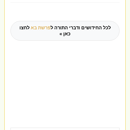
לכל החידושים ודברי התורה ל
פרשת בא
לחצו
כאן »