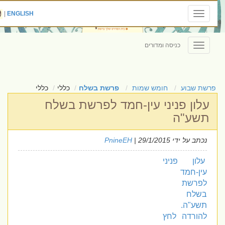
|
ENGLISH
Toggle
navigation
כניסה ומדורים
Toggle
navigation
פרשת שבוע
חומש שמות
פרשת בשלח
כללי
כללי
עלון פניני עין-חמד לפרשת בשלח
תשע"ה
נכתב על ידי
| 29/1/2015
PnineEH
עלון פניני
עין-חמד
לפרשת
בשלח
תשע"ה.
להורדה לחץ