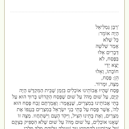
'
רַבָּן גַּמְלִיאֵל
הָיָה אוֹמֵר
:
כָּל שֶׁלֹּא
אָמַר שְׁלשָׁה
דְּבָרִים אֵלּוּ
בַּפֶּסַח
,
לֹא
יָצָא יְדֵי
חוֹבָתוֹ
,
וְאֵלּוּ
הֵן
:
פֶּסַח
,
מַצָה
,
וּמָרוֹר
.
פֶּסַח שֶׁהָיוּ אֲבוֹתֵינוּ אוֹכְלִים בִּזְמַן שֶׁבֵּית הַמִּקְדָּשׁ הָיָה
קַיָּם
,
עַל שׁוּם מָה
?
עַל שׁוּם שֶׁפָּסַח הַקָּדוֹשׁ בָּרוּךְ הוּא עַל
בָּתֵּי אֲבוֹתֵינוּ בְּמִצְרַיִם
,
שֶׁנֶּאֱמַר
:
וַאֲמַרְתֶּם זֶבַח פֶּסַח הוּא
לַה
'
,
אֲשֶׁר פָּסַח עַל בָּתֵּי בְנֵי יִשְׂרָאֵל בְּמִצְרַיִם בְּנָגְפּוֹ אֶת
מִצְרַיִם
,
וְאֶת בָּתֵּינוּ הִצִּיל
,
וַיִּקֹּד הָעָם וַיִּשְּׁתַּחֲווּ
.
מַצָּה זוֹ
שֶׁאָנוּ אוֹכְלִים
,
עַל שׁוּם מָה
?
עַל שׁוּם שֶׁלֹא הִסְפִּיק בְּצֵקָם
שֶׁל אֲבוֹתֵינוּ לְהַחֲמִיץ עַד שֶׁנִּגְלָה עֲלֵיהֶם מֶלֶךְ מַלְכֵי