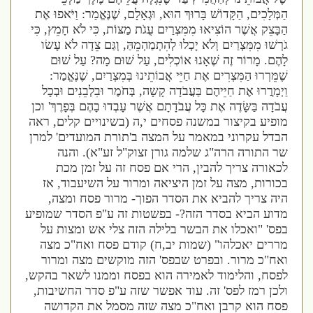
הַמְּלָכִים
,
הַקָּדוֹשׁ בָּרוּךְ הוּא
,
וּגְאָלָם
,
שֶׁנֶּאֱמַר
:
וַיֹּאפוּ אֶת
הַבָּצֵק אֲשֶׁר הוֹצִיאוּ מִמִּצְרַיִם עֻגֹת מַצּוֹת
,
כִּי לֹא חָמֵץ
,
כִּי
גֹרְשׁוּ מִמִּצְרַיִם וְלֹא יָכְלוּ לְהִתְמַהְמֵהַּ
,
וְגַּם צֵדָה לֹא עָשׂו
לָהֶם
.
מָרוֹר זֶה שֶׁאָנוּ אוֹכְלִים
,
עַל שׁוּם מָה
?
עַל שׁוּם
שֶׁמֵּרְרוּ הַמִּצְרִים אֶת חַיֵּי אֲבוֹתֵינוּ בְּמִצְרַיִם
,
שֶׁנֶּאֱמַר
:
וַיְמָרֲרוּ אֶת חַיֵּיהֶם בַּעֲבֹדָה קָשָה
,
בְּחֹמֶר וּבִלְבֵנִים וּבְכָל
עֲבֹדָה בַּשָּׂדֶה אֶת כָּל עֲבֹדָתָם אֲשֶׁר עָבְדוּ בָהֶם בְּפָרֶךְ
'
וכן
מופיע בקיצור במשנה פסחים י
,
ה
(
בשינויים קלים
,
ראה
הבדל עקרוני במאמר על המצה ב
'
תורת המועדים
'
למרן
שר התורה הרה
"
ג שלמה גורן זצוק
"
ל זע
"
א
).
והנה
לכאורה צריך להבין
,
הרי אם פסח זה על זמן מכת
בכורות
,
מצה על זמן היציאה ומרור על השיעבוד
,
אז
היה צריך להביא את הסדר הפוך
-
מרור פסח ומצה
,
מדוע הביא בסדר הזה
?-
בפשטות זה ע
"
פ הסדר שמופיע
בפס
'
"
ואכלו את הבשר בלילה הזה צלי אש ומצות על
מררים יאכלהו
" (
שמות יב
,
ח
)
קודם פסח ואח
"
כ מצה
ואח
"
כ מרור
.
ובפרט שבפס
'
הזה מוקשים מצה ומרור
לפסח
,
והלימוד לאמירה הוא בפסח וממנו לשאר בהקש
,
ולכן רמז לפס
'
זה
.
עוד אפשר שזה ע
"
פ סדר החשיבות
,
פסח הוא קרבן ואח
"
כ מצה שזה מסמל את הקדושה