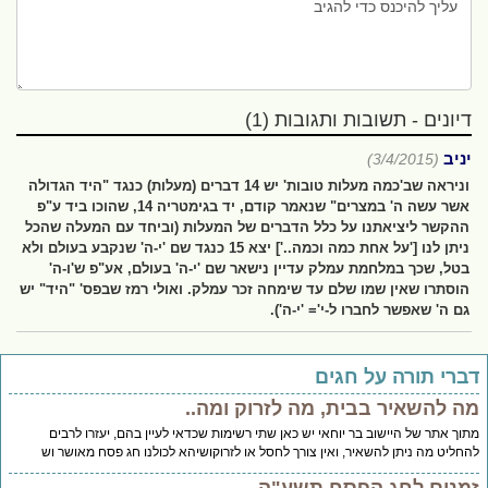
דיונים - תשובות ותגובות (1)
יניב
(3/4/2015)
וניראה שב'כמה מעלות טובות' יש 14 דברים (מעלות) כנגד "היד הגדולה
אשר עשה ה' במצרים" שנאמר קודם, יד בגימטריה 14, שהוכו ביד ע"פ
ההקשר ליציאתנו על כלל הדברים של המעלות (וביחד עם המעלה שהכל
ניתן לנו ['על אחת כמה וכמה..'] יצא 15 כנגד שם 'י-ה' שנקבע בעולם ולא
בטל, שכך במלחמת עמלק עדיין נישאר שם 'י-ה' בעולם, אע"פ ש'ו-ה'
הוסתרו שאין שמו שלם עד שימחה זכר עמלק. ואולי רמז שבפס' "היד" יש
גם ה' שאפשר לחברו ל-י'= 'י-ה').
ברי תורה על חגים
ה להשאיר בבית, מה לזרוק ומה..
וך אתר של היישוב בר יוחאי יש כאן שתי רשימות שכדאי לעיין בהם, יעזרו לרבים
חליט מה ניתן להשאיר, ואין צורך לחסל או לזרוקושיהא לכולנו חג פסח מאושר וש