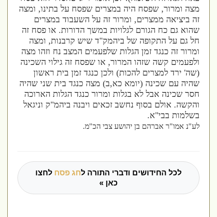
מצה ומרור
,
שפסח היה במצרים שפסח על בתינו
,
ומצה
זה ביציאה ממצרים
,
ומרור זה על השעבוד במצרים
שהוא גם כח הגורם לגלויות במשך הדורות
.
או פסח זה
חל גם על התקופה של ביהמק
"
ד שיש קרבנות
,
ומצה
ומרור זה כנגד זמן הגלות שלפעמים המצב נח וזהו מצה
ולפעמים קשה שזהו המרור
,
או שפסח זה גילוי השכינה
(
שה
'
ירד למצרים להכות
)
ולכן כנגד זמן בית ראשון
שהיה עם שכינה
(
יומא כא
,
ב
)
מצה כנגד בית שני שהיה
חסר שכינה אבל לא בגלות ומרור כנגד הגלות הארוכה
והקשה
.
אולם בסוף נחשב זכאים ויבנה ביהמ
"
ק וניגאל
בשלמות בבי
"
א
.
לע"נ אמו"ר אברהם בן יהושע צבי הכ"מ.
לכל החידושים ודברי התורה ל
חג פסח
לחצו
כאן »