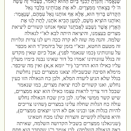
שֶׁנֶּאֱמַר
:
וְהִגַּדְתָּ לְבִנְךָ בַּיוֹם הַהוּא לֵאמֹר
,
בַּעֲבוּר זֶה עָשָׂה
ה
'
לִי בְּצֵאתִי מִמִּצְרָיִם
.
לֹא אֶת אֲבוֹתֵינוּ בִּלְבָד גָּאַל
הַקָּדוֹשׁ בָּרוּךְ הוּא
,
אֶלָּא אַף אוֹתָנוּ גָּאַל עִמָּהֶם
,
שֶׁנֶּאֱמַר
:
וְאוֹתָנוּ הוֹצִיא מִשָׁם
,
לְמַעַן הָבִיא אֹתָנוּ
,
לָתֶת לָנוּ אֶת
הָאָרֶץ אֲשֶׁר נִשְׁבַּע לַאֲבֹתֵנוּ
'
שאף אנחנו קשורים ליציאת
מצרים בעצמנו
,
והיציאה היתה לבא לא
"
י לגאולה
שלמה
.
והנה מה שזה לא קרה ככה ויש לנו צרות וגלויות
זה מטעם החטא
,
ובא
"
י בזמן של ביהמק
"
ד הוא מכפר
על עוונותינו
(
כמו שנאמר לפני
),
אבל כיום שאין מקדש
זה בגלל עוונותינו
'
אמרו כל דור שאינו נבנה בימיו מעלין
עליו כאילו הוא החריבו
' (
יר
'
יומא א
,
א
)
ואין מה שיכפר
.
מימלא הסיבה שבשבילה יצאנו ממצרים כעין נחלשת
בגלל שלא הגיע ליעדה המלא
,
ולכן כח הגאולה הזו כעין
נחלש
,
ואנו קשורים לכח יציאת מצרים
,
כמו שנאמר
שבכל דור צריך לראות עצמו כאילו הוא יצא ממצרים
,
שיש קשר ממשי אלינו
.
לכן כיון שכח הגאולה נחלש
עולה כח הגלות שחלה עלינו במצרים
(
שהינו צריכים
להיות בגלות אנו ובנינו אם לא הינו יוצאים ממצרים
),
והיא פועלת לקשיים והצרות שלנו מכח חטאינו
(
שניגאלנו ממצרים בשביל הקדושה השלמה
,
שאיתה
באה הגאולה השלמה
).
לכן אומר ר
"
ג שהסדר הוא פסח