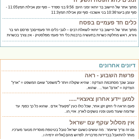
מנים לחג הפסח תשע"ה
מתוך אתר של היישוב בר יוחאי זמני היום: 9:56 בני ספרד – סוף זמן אכילת חמץ11:05 -
ן ביעור10:36 בני אשכנז- סוף זמן אכילת חמץ11:3
לים חד פעמיים בפסח
וך אתר של היישוב בר יוחאי לשאלת רבים – לגבי כלים חד פעמייםכך פרסם חגי בר
ורא, ראש מחלקת כשרות בתעשיה ברבנות.כלי חד פעמי מפלסטיק - אין צורך בכשרות
יונים אחרונים
פרשת השבוע - ראה
עצוב שכך מסתכמת הצדקה : שהיא שקולה ויותר ל"משפט" שאם המשפט = "ארץ"
הצדקה = "אדם" ועוד... . שהוא..
למען יידע אחרון צאצאיי.....
פעם הראה לי הזקן זקן אחר, שכל כולו כעין "פקעת" אדם . שהוא כל כך כפוף. עד
שדומה שעוד מעט ופניו נושקים לארץ. אזיי,הו..
אין מסלול עוקף עם ישראל
גם זה צריך שיאמר : מה עושים כשעם ישראל טובל בטינופת מוסרית מנוער מערכיו.
מותר להתאבל בבדידות מדברית. לפרוש מהם [אליהו ירמיה ו..