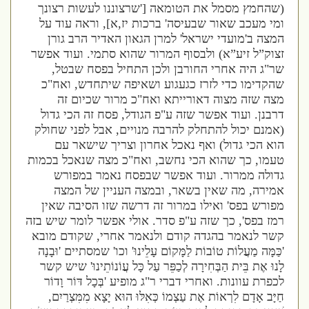
(
שהחמץ מסמל את הטומאה
['
שרצוננו לעשות רצונך
ומי מעכב שאור שבעיסה
'
ברכות יז
,
א
],
וראה עוד על
המצה ב
'
מועדי ישראל
'
למרן הגאון האדיר הרב גורן
זצוק”ל זיע”א
)
ולבסוף המרור שהוא סתמי
.
ועוד אפשר
שר
"
ג היה אחרי החורבן ולכן התחיל בפסח שבטל
,
שהקדימו כדי לזרז כגעגוע ושאיפה שיתחדש
,
ואח
"
כ
מצה שזה מצוה דאורייתא ואח
"
כ מרור שכיום זה
דרבנן
.
ועוד אפשר שזה ע
"
פ הגודל
,
פסח זה הכי גדול
(
אמנם יכול להתחלק להרבה מנויים
,
אבל לפני שחולק
הוא הכי גדול
)
ואף נאכל אחרון וצריך שישאר עם
טעמו
,
כך שהוא הכי נחשב
,
ואח
"
כ מצה שנאכל בכמות
גדולה ממרור
.
ועוד אפשר שבפסח נאמר במפורש
אמירה
,
מה שאין בשאר
,
ובמצה העניין של המצה
מפורש בפס
'
ואילו במרור זה דרשה שזו הסיבה שאין
רמז בפס
',
כך שזה ע
"
פ סדר
.
אולי אפשר לומר שיש בזה
קשר לנאמר בהגדה קודם ולנאמר אחרי
,
שקודם מובא
'
כַּמָּה מַעֲלוֹת טוֹבוֹת לַמָּקוֹם עָלֵינוּ
'
וכו
'
שמסתיים
'
וּבָנָה
לָנוּ אֶת בֵּית הַבְּחִירָה לְכַפֵּר עַל כָּל עֲוֹנוֹתֵינוּ
'
שיש קשר
לכפרת עוונות
.
ואחרי דברי ר
"
ג מופיע
'
בְּכָל דּוֹר וָדוֹר
חַיָּב אָדָם לִרְאוֹת אֶת עַצְמוֹ כְּאִלּוּ הוּא יָצָא מִמִּצְרַיִם
,