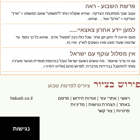
פרשת השבוע - ראה
עצוב שכך מסתכמת הצדקה : שהיא שקולה ויותר ל"משפט" שאם המשפט = "ארץ"
הצדקה = "אדם" ועוד... . שהוא..
למען יידע אחרון צאצאיי.....
פעם הראה לי הזקן זקן אחר, שכל כולו כעין "פקעת" אדם . שהוא כל כך כפוף. עד
שדומה שעוד מעט ופניו נושקים לארץ. אזיי,הו..
אין מסלול עוקף עם ישראל
גם זה צריך שיאמר : מה עושים כשעם ישראל טובל בטינופת מוסרית מנוער מערכיו.
מותר להתאבל בבדידות מדברית. לפרוש מהם [אליהו ירמיה ו..
ראשי
|
אתרי עזר
|
אודות חידוש
|
פרסם
hidush.co.il
באתר
|
הצהרת נגישות
|
מדיניות
פרטיות
|
צור קשר
נגישות