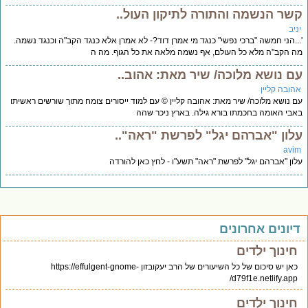
שר הנשמה והתורה לתיקון העול..
יב
..הני חמשה "ברכי נפשי" כנגד מי אמרן דוד?- לא אמרן אלא כנגד הקב"ה וכנגד נשמה.
 הקב"ה מלא כל העולם, אף נשמה מלאה את כל הגוף. מה ה
ם נושא מלוכה/ שיר מאת: אהוב..
הובה קליין
 נושא מלוכה/ שיר מאת: אהובה קליין © עם למוד ייסורים צומח מתוך שורשים ראשיתו
בי האומה בחכמתו בורא גילה. בארץ ניכר שהה
לון "אברהם יגל" לפרשת "ראה"..
avi
ון "אברהם יגל" לפרשת "ראה" תשע"ו - לחץ כאן להורדה
יונים אחרונים
חינוך ילדים
כאן יש סיכום של כל השיעורים של הרב יעקובזון https://effulgent-gnome-
d79f1e.netlify.app/
חינוך ילדים