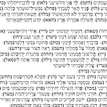
ּעֲמַקִּים
(הקמ)
:
לְ
ךָ
אֲ
נִי
וְ
הוֹשִׁיעֵנִי
(לאו)
:
כִּ
י
לִ
דְבָרְךָ
יִ
חָלְתִּי
(כל
ִׁיעַ
(לוו)
:
פָּ
נֶיךָ
הָ
אֵר
לְ
עַבְדֶּךָ
(פהל):
נַ
פְשִׁי
לִ
ישׁוּעָתְךָ
כָּ
לְתָה
(נ
ִּי
(ייי)
:
מֵ
רַחֲמֶיךָ
לֹ
א
הִ
תְיָאַשְׁתִּי
(מלה)
:
חַ
טָּאתִי
הִ
גַּדְתִּי
וְ
דָאַגְת
(נתה)
:
הַ
שּׁוֹלֵחַ
אִ
מְרָתוֹ
אָ
רֶץ
(האא)
:
יִ
וָּדַע
רַ
חֲמֵי
תִ
פְאַרְתֶּךָ
ִיחוֹת
(שאה)
:
רַ
חֲמֶיךָ
יְ
קַדְּמוּנִי
י
וֹם
(ריי)
:
אֵ
ידִי
וְ
יִהְיוּ
מִ
שְׁעָנִי
(או
ֹרִי
(לכב)
:
וְ
עַתָּה
שְׁ
מַע
רִ
נָּתִי
(ושר)
:
יְ
יָ
חָ
נֵּנִי
וַ
עֲנֵנִי
(יחו)
:
ח):
כִּ
דְבָרֶךָ
וַ
אֲמִתְּךָ
קַ
יְּמֵנִי
(כוק):
מִ
תּוּגָה
נַ
פְשִׁי
דָּ
לְפָה
(מנד)
:
(אני)
:
חֲ
מוֹל
עַ
ל
מַ
חֲלָתִי
(חעמ)
:
רְ
אֵה
הַ
צּוּר
עִ
נּוּיִי
(רהע):
(ייז)
:
הֱ
לִיצוּנִי
הֲ
מָמוּנִי
הֲ
דִמּוּנִי
(ההה)
:
מִ
תִּגְרַת
יָ
דְךָ
כַּ
לֵּם
(מיכ)
לּוֹת
(וול)
:
יְ
יָ
לְ
מִשְׁפָּטֶיךָ
הָ
קִיצָה
(ילה)
:
סֵ
תֶר
אַ
תָּה
לִ
י
(סאל):
(ערי)
:
עֶ
לְיוֹן
שִֹ
בַּרְתִּי
לִ
ישׁוּעָתֶךָ
ָ
ה
וֹשִׁיעָה
(מיה)
:
ׁוּבָה
(והו)
:
דַּ
רְכֵי
נ
וֹעַם
יֹ
שֶׁר
(דני)
:
הַ
פְלֵא
חַ
סְדְּךָ
שַֹ
מְתָּ
(החש)
ךָ
(עממ)
:
נִ
כְסְפָה
נַ
פְשִׁי
אֵ
לֶיךָ
(ננא)
:
נ
וֹרָאוֹת
יְ
מִינְךָ
תַ
עֲנֵנִי
(נית
רִיכֵנִי
(מבה)
:
פְּ
דֵה
וְ
הַצִּילָה
יְ
חִידָתִי
(פוי)
:
נְ
חֵנִי
מִ
מַּעֲמַקֵּי
מָ
יִם
(
ייל)
:
ה
וֹרֵנִי
רַ
חוּם
ח
וּקֶיךָ
(הרח)
:
מִ
נְּעוּרַי
צְ
רָרוּנִי
רַ
בּוֹת
(מצר)
:
ֹהִים
(ומב)
:
י
וֹשֵׁב
הַ
כְּרוּבִים
ה
וֹפִיעָה
(יהה)
:
עָ
זְרֵנִי
נ
וֹרָא
וְ
אַדִּיר
חי)
:
דַ
בֵּק
מִ
צְוֹתֶיךָ
בְּ
לִבִּי
(דמב):
מֶ
לֶךְ
נֶ
אֱמָן
קָ
דוֹשׁ
(מנק):