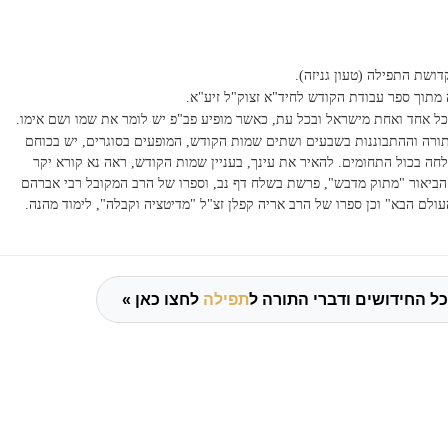
ושת התפילה (טעון גניזה).
מתוך ספר עבודת הקודש לחיד"א זצוק"ל זיע"א.
י כל אחד ואחת מישראל ובכל עת, כאשר מופיע פב"פ יש לומר את שמו ושם אימו.
תורה וההתבוננות בשבעים ושתים שמות הקודש, המופעים בסוגרים, יש בכוחם
ה בכול התחומים. להאיר את עינך, בעניין שמות הקודש, ראה נא קורא יקר
הביאור "מתוק מדבש", פרשת בשלח דף נב, וספרו של הרב המקובל רבי אברהם
העולם הבא" וכן ספרו של
הרב אריה
קפלן זצ"ל "מדיטציה וקבלה", לימוד מהנה.
ל החידושים ודברי התורה ל
תפילה
לחצו כאן »