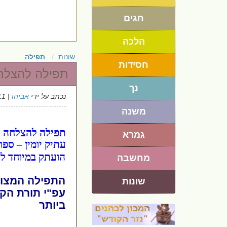
חגים
הלכה
שונות
תפילה
חסידות
תפילה להצלח
נך
נכתב על ידי
אביהו
| 5/5/2011
משנה
תפילה להצלחה ו
גמרא
עתיק יומין – ספר
הועתק במיוחד לז
מחשבה
שונות
עפ"י תורת הק
ביותר