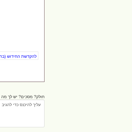
להקדשת החידוש (בחינ
חולק? מסכים? יש לך מה ל