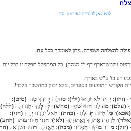
לחץ כאן להורדה בפורמט וורד
ילה להצלחה ושמירה, ניתן לאומרה בכל עת
:
דפוס וילמשדארף דף י"ז הגהה): כל המתפלל תפלה זו בכל יום
גע רע כו' ע"ש באורך.
ות הקודש המופעים בסוגרים, אלא יכוון במחשבה בלבד!
יךָ
(והו):
יָ
חִיד
לֹ
א
יִ
תָּמּוּ
(ילי):
סְ
גוּלַת
יְ
דִידֶךָ
טַ
הֵר
(סיט):
ךָ
(עלם)
:
מֵ
עוֹלָם
ה
וּא
שְׁ
מֶךָ
(מהש)
:
לְ
ךָ
לְ
בַדְּךָ
הַ
גְדוּלָה
(ללה):
(אכא)
:
כָּ
ל
הַ
יּוֹם
תְּ
הִלָּתֶךָ
(כהת)
:
הָ
אֵל
זְ
כָרָנוּ
יְ
בָרֵךְ
(הזי):
אלד)
:
לָ
דַעַת
אֲ
מִתֶּךָ
וֶ
אֱמוּנָתֶךָ
(לאו)
:
הִ
נְנִי
הַ
יּוֹם
ע
וֹמֵד
(ההע):
ָ
(יזל):
מֵ
רוֹב
בּ
וֹשֶׁת
הַ
פָּנִים
(מבה):
הַ
אֲזִינָה
ר
וֹעֵה
יִ
שְֹרָאֵל
(הרי