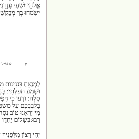
אֱ
לֹהֵי
יִ
שְׁעִי
עָ
זְרֵנִ
יִ
שְֹמְחוּ
בְ
ךָ
מְ
בַקְשֶׁ
y
התפילה 
לַמְנַצֵּחַ בִּנְגִינוֹת מִ
וּשְׁמַע תְּפִלָּתִי:
בְּנ
סֶלָה:
וּדְעוּ כִּי הִפְל
בִלְבַבְכֶם עַל מִשְׁכַּ
מִי יַרְאֵנוּ טוֹב נְסָה ע
רָבּוּ:
בְּשָׁלוֹם יַחְדָּו 
יְהִי רָצוֹן מִלְּפָנֶיךָ