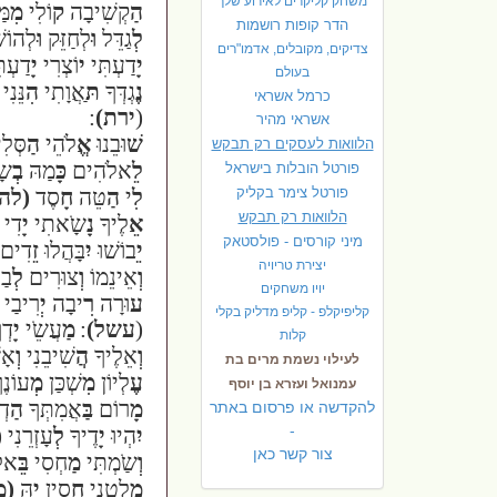
משחק קליקרים לאירוע שלך
הַ
קְשִׁיבָה
ק
וֹלִי
מִ
מַ
הדר קופות רושמות
לְ
גַדֵּל
וּ
לְחַזֵּק
וּ
לְהוֹש
צדיקים, מקובלים, אדמו"רים
יָ
דַעְתִּי
י
וֹצְרִי
יָ
דַעְת
בעולם
נֶ
גְדְּךָ
תּ
ַאֲוָתִי
הִ
נֵּנִי
כרמל אשראי
(
ירת)
:
אשראי מהיר
שׁ
וּבֵנוּ
אֱ
לֹהֵי
הַ
סְּל
הלוואות לעסקים רק תבקש
לֵ
אלֹהִים
כָּ
מַהּ
בְ
שָ
פורטל הובלות בישראל
פ
ורטל צימר בקליק
לִ
י
הַ
טֵּה
חָ
סֶד
(לה
הלוואות רק תבקש
אֵ
לֶיךָ
נָ
שָֹאתִי
יָ
דִי
מיני קורסים - פולסטאק
יֵ
בוֹשׁוּ
יִ
בָּהֲלוּ
זֵ
דִים
יצירת טריויה
וְ
אֵינֵמוֹ
וְ
צוּרִים
לְ
בַ
יויו משחקים
ע
וּרָה
רִ
יבָה
יְ
רִיבַי
קליפיקלפ - קליפ מדליק בקלי
(
עשל)
:
מַ
עֲשֵֹי
יָ
דְך
קלות
וְ
אֵלֶיךָ
הֲ
שִׁיבֵנִי
וְ
אָש
לעילוי נשמת מרים בת
עֶ
לְיוֹן
מִ
שְׁכַּן
מְ
עוֹנֶ
עמנואל ועזרא בן יוסף
מָ
רוֹם
בַּ
אֲמִתְּךָ
הַ
דְ
להקדשה או פרסום באתר
-
יִ
הְיוּ
יָ
דֶיךָ
לְ
עָזְרֵנִי
(
צור קשר כאן
וְ
שַֹמְתִּי
מַ
חְסִי
בֵּ
אל
מַ
לְטֵנִי
חֲ
סִין
יָ
הּ
(מ