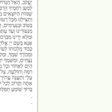
יַעֲקֹב, הָאֵל הַגָּדוֹל
לְמַעַן רַחֲמֶיךָ הָרַבִּ
שֵׁמוֹת הַיּוֹצְאִים מִפְ
וְתַצִּילֵנוּ מִכָּל רָעוֹ
בַּטּוֹב וּבַנְּעִימִים, וְ
מִנְּעוּרֵינוּ וְעַד עָתָּה
וּמַלֵּא יָדֵינוּ מִבִּרְכ
אָנָּא בְּשֵׁם יְיָ אֱלֹ
כְּבוֹד מַלְכוּתוֹ לְעוֹל
וּמְבוֹרָךְ שִׁמְךָ, וּמַ
נְצָחִים, וּמִשִּׁמְךָ יִר
הַיָּם לְאָחוֹר וְכָל מִש
רִמָּה וְתוֹלֵעָה, צֵל ע
עָלַי וְתַעֲנֶה עֲתִירָתִ
אַתָּה וְקָרוֹב לְכָל קו
בָּרוּךְ שׁוֹמֵעַ תְּפִלָּ