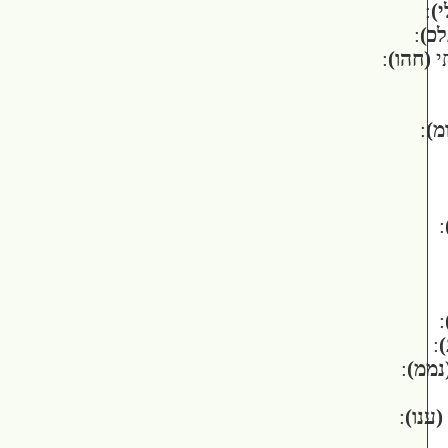
י)
:
לכ)
:
ִּי
(חהו)
:
מ)
:
:
:
)
:
נממ)
:
(ענו)
: