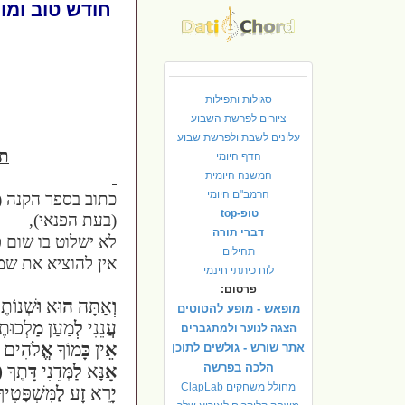
חודש טוב ומוצלח
סגולות ותפילות
ציורים לפרשת השבוע
עלונים לשבת ולפרשת שבוע
תפ
הדף היומי
המשנה היומית
הרמב"ם היומי
כתוב בספר הקנה (
טופ-top
(בעת הפנאי),
דברי תורה
לא ישלוט בו שום פ
תהילים
אין להוציא את שמ
לוח כיתתי חינמי
פרסום:
וְ
אַתָּה
ה
וּא
וּ
שְׁנוֹתֶ
מופאש - מופע להטוטים
עֲ
נֵנִי
לְ
מַעַן
מַ
לְכוּתֶ
הצגה לנוער ולמתגברים
אֵ
ין
כָּ
מוֹךָ
אֱ
לֹהִים
אתר שורש - גולשים לתוכן
הלכה בפרשה
אָ
נָּא
לַ
מְּדֵנִי
דָּ
תֶךָ
(
מחולל משחקים ClapLab
יָ
רֵא
זָ
ע
לַ
מִּשְׁפָּטֶיך