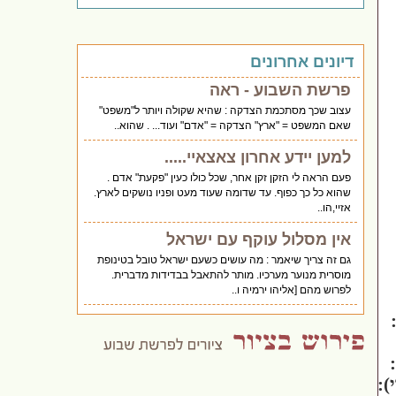
דיונים אחרונים
פרשת השבוע - ראה
עצוב שכך מסתכמת הצדקה : שהיא שקולה ויותר ל"משפט"
שאם המשפט = "ארץ" הצדקה = "אדם" ועוד... . שהוא..
למען יידע אחרון צאצאיי.....
פעם הראה לי הזקן זקן אחר, שכל כולו כעין "פקעת" אדם .
שהוא כל כך כפוף. עד שדומה שעוד מעט ופניו נושקים לארץ.
אזיי,הו..
אין מסלול עוקף עם ישראל
גם זה צריך שיאמר : מה עושים כשעם ישראל טובל בטינופת
מוסרית מנוער מערכיו. מותר להתאבל בבדידות מדברית.
לפרוש מהם [אליהו ירמיה ו..
):