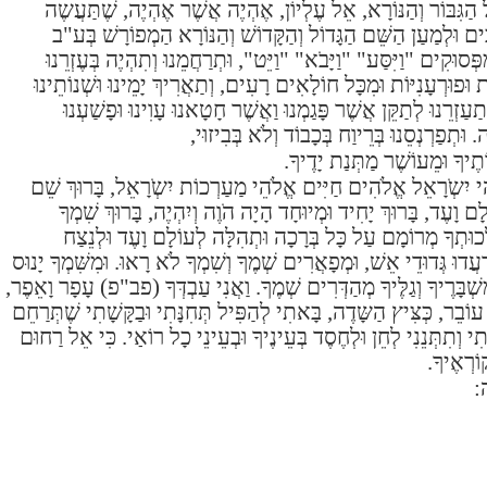
 הַגִּבּוֹר וְהַנּוֹרָא, אֵל עֶלְיוֹן, אֶהְיֶה אֲשֶׁר אֶהְיֶה, שֶׁתַּעֲשֶה
ים וּלְמַעַן הַשֵּׁם הַגָּדוֹל וְהַקָּדוֹשׁ וְהַנּוֹרָא הַמְפוֹרָשׁ בְּע"ב
ּסוּקִים "וַיִּסַּע" "וַיָּבֹא" "וַיֵּט", וּתְרַחֲמֵנוּ וְתִהְיֶה בְּעֶזְרֵנוּ
ת וּפוּרְעָנִיּוֹת וּמִכָּל חוֹלָאִים רָעִים, וְתַאֲרִיךְ יָמֵינוּ וּשְׁנוֹתֵינוּ
תַעַזְרֵנוּ לְתַקֵּן אֲשֶׁר פָּגַמְנוּ וַאֲשֶׁר חָטָאנוּ עָוִינוּ וּפָשַׁעְנוּ
. וּתְפַרְנְסֵנוּ בְּרֵיוַח בְּכָבוֹד וְלֹא בְּבִיזוּי,
וֹתֶיךָ וּמֵעוֹשֶׁר מַתְּנַת יָדֶיךָ.
הֵי יִשְֹרָאֵל אֱלֹהִים חַיִּים אֱלֹהֵי מַעַרְכוֹת יִשְֹרָאֵל, בָּרוּךְ שֵׁם
ָם וָעֶד, בָּרוּךְ יָחִיד וּמְיוּחָד הָיָה הֹוֶה וְיִהְיֶה, בָּרוּךְ שִׁמְךָ
לְכוּתְךָ מְרוֹמָם עַל כָּל בְּרָכָה וּתְהִלָּה לְעוֹלָם וָעֶד וּלְנֵצַח
ְעֲדוּ גְּדוּדֵי אֵשׁ, וּמְפָאֲרִים שְׁמֶךָ וְשִׁמְךָ לֹא רָאוּ. וּמִשִּׁמְךָ יָנוּס
ְׁבָּרֶיךָ וְגַלֶּיךָ מְהַדְּרִים שְׁמֶךָ. וַאֲנִי עַבְדְּךָ (פב"פ) עָפָר וָאֵפֶר,
וֹבֵר, כְּצִּיץ הַשָּדֶה, בָּאתִי לְהַפִּיל תְּחִנָּתִי וּבַקָּשָׁתִי שֶׁתְּרַחֵם
י וְתִתְּנֵנִי לְחֵן וּלְחֶסֶד בְּעֵינֶיךָ וּבְעֵינֵי כָל רוֹאַי. כִּי אֵל רַחוּם
ֹרְאֶיךָ.
ה: