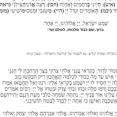
י
(איע)
:
חַ
יֵינִי
בְּ
רַחֲמִים
וְ
אֶחְיֶה
(חבו)
:
רְ
צֵה
אֲ
דֹנָי
הַ
צִּילֵנִי
(ראה)
יךָ
(יבמ)
:
הָ
אוֹמְרִים
יִ
גְדַּל
יְ
יָ
(היי)
:
מִ
שְֹגַּבִּי
וּ
מְנוּסִי
מ
וֹשִׁיעִי
(מומ
שְׁמַע יִשְׂרָאֵל,
יְיָ
אֱלוֹהֵינוּ,
יְיָ
אֶחָד:
בָּרוּךְ, שֵׁם כְּבוד מַלְכוּתו, לְעולָם וָעֶד:
מכילה שמות קודש, נא לשמור על קדושת התפילה – טעון גניזה.
זְמוֹר לְדָוִד:
בְּקָרְאִי עֲנֵנִי אֱלֹהֵי צִדְקִי בַּצָּר הִרְחַבְתָּ לִּי חָנֵּנִי
ֵי אִישׁ עַד מֶה כְבוֹדִי לִכְלִמָּה תֶּאֱהָבוּן רִיק תְּבַקְשׁוּ כָזָב
ָה יְיָ חָסִיד לוֹ יְיָ יִשְׁמַע בְּקָרְאִי אֵלָיו:
רִגְזוּ וְאַל תֶּחֱטָאוּ אִמְרוּ
בְכֶם וְדֹמּוּ סֶלָה:
זִבְחוּ זִבְחֵי צֶדֶק וּבִטְחוּ אֶל יְיָ:
רַבִּים אֹמְרִים
ָלֵינוּ אוֹר פָּנֶיךָ יְיָ:
נָתַתָּה שִׂמְחָה בְלִבִּי מֵעֵת דְּגָנָם וְתִירוֹשָׁם
אֶשְׁכְּבָה וְאִישָׁן כִּי אַתָּה יְיָ לְבָדָד לָבֶטַח תּוֹשִׁיבֵנִי:
 יְיָ אֱלֹהֵינוּ וֵאלֹהֵי אֲבוֹתֵינוּ, אֱלֹהֵי אַבְרָהָם אֱלֹהֵי יִצְחָק וֵאלֹהֵי