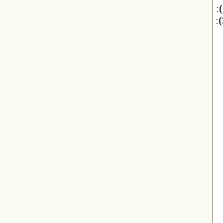
:
)
: