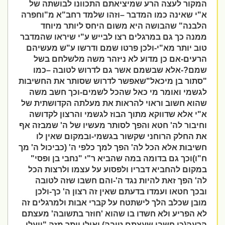
המקור לעצה הרע שמיציאתם התכוונו לבושתה של
א"י שאינה כמו המדבר –וזהו שלמד רחב"א מ"וחפרה
הלבנה" שהבושה היא משום היחס ליותר מיוחד
ממנה כך גם במרגלים רצו לבייש ע"י שיראו שהמדבר
טוב יותר מא"י-ולכן פרטו שמם ודרשו ע"ש מעשיהם
הרעים-אם כן מדוע לא ניזהר משה מלשלחם בשל
שמם?-אלא שבשמם אשר גם לדרוש לטובה –כמו
"סתור בן מיכאל"שאפשר לדרוש שסותר את החשיבות
לגשמי ואומר מי כאל שהכל לשמים-וכך חשב משה
שהוא חשוב וראוי להראות את מעלתה הקדושתית של
א"י אלא שדווקא מתוך הבוז לגשמי והרצון לקדושה
וחיבור לה' חטא והפך לסותר מעשיו של ה' שמבזה אף
את החלק הרוחני שקשור בגשמי-ובמקום שאין לו
חשיבות אלא הכל לה' הפך למך כלפי ה' (כביכול ה' מך
ח"ו)וכך גם בדומה במה שהביא ר"י "נחבי בן ופסי"
במקום להחביא דבריו ולפסוע על עצמו ולרצות הכל
לה' הפך זאת להיות נגד ה'-והם חשבו שזה לטובה
ובכך חטאו ועמדו בדעתם שאין זה רצון ה' כך-ולכן
מובן שכלב הלך לישתטח על קברי אבות ולמרגלים זה
לא הפריע ולא חשדו בו שהוא 'חוזר בתשובה' מעצתם
הרעה(כי חשבו שעצתם טובה) ואולי יותר מזה "ויעלו