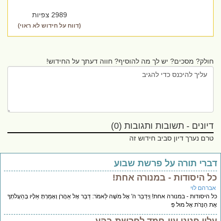
2989 צפיות
(דווח על חידוש לא ראוי)
חולק? מסכים? יש לך מה להוסיף? חווה דעתך על החידוש!
דיונים - תשובות ותגובות (0)
טרם נערך דיון סביב חידוש זה
ברי תורה על פרשת שבוע
ל היסודות - במנורה אחת!
ברהם לוי
 היסודות - במנורה אחת! וַיְדַבֵּר ה' אֶל מֹשֶׁה לֵּאמֹר: דַּבֵּר אֶל אַהֲרֹן וְאָמַרְתָּ אֵלָיו בְּהַעֲלֹתְךָ
ת הַנֵּרֹת אֶל מוּל פְּ