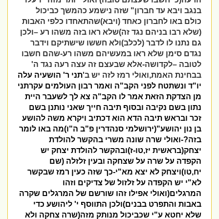
בנגב ויבא עד חברון" שזה נישמע כהמשך כביכול
כולם באו לחברון כאחד (ויבא)שהתאחדו כלפי האבות
(שלא רבו בניהם נגד זה)שלא ראו בזה משהו רע –ולכן
גם נתנו לו לדבר (לכלב)ולא חששו שישתיקם וידבר
נגדם סימן שלא ראו במעשיהם משהו רע-שהם חשבו
לטובה –לקדושה-אלא שבעצם זה עצה רעה נגד ה'
בבחינת האמת,ואולי רמז לזה יש ב'
תני ר
'
הושעיה עלה
יו
"
ד ונשתטח לפני הקב
"
ה ואמר רבון העולמים עקרתני
מן הצדקת הזאת אמר לו הקב
"
ה צא לך לשעבר היית
נתון בשם נקיבה ובסוף תיבה חייך שאני נותנן בשם
זכר ובראש תיבה הדא הוא דכתיב ויקרא משה להושע
בן נון יהושע"(ירושלמי סנהדרין פ"ב ה"ו)מה באו לומר
בזה?-ואולי שרה שונה משרי בהקשר להולדת
יצחק(בראשית יז,טו-ז)ובהקשר להולדת יצחק יש
הקפדה על שרה על שצחקה ובעין זלזלה (שם
יח,טו)ויצחק לא יצא מא"י-כך שזה כעין רמז שבקשר
לא"י יש הקפדה על זלזול של צדיקים וזהו
המרגלים(ואולי אפילו זהו שורשם של המרגלים שקרה
באבות והתפרט בבנים)ולכן התווסף י' ליהושע כדי
שלא יחטא ע"י שכביכול מנותק מזה(שרה צחקה ולא