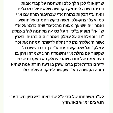
שרי)ואולי לכן הלך כלב והשתטח על קברי אבות
ובניהם שרה ליתחזק בקדושה שלא יפול כמרגלים
וזאת ע"י דבקות בתורת א"י שבחיבור תורה עם א"י
כמו אצל יצחק-ולכן משה ביקש רחמים על יהושע
ואמר "יה יושיעך מעצת מרגלים" שזה כרמז על א"י
ש"י-ה" מופיע ב"כי יד על כס י-ה מלחמה לה' בעמלק
"וגו' ובמלחמה על עמלק נאמר "והיה בהניח..בארץ
אשר ה' אלקיך נתן לך נחלה לרשתה תמחה את זכר
עמלק" וגו' שזה קשור עם א"י כך ברכו ששם ה'
שקשור עם נחלת א"י והשמדת הרע ישמרהו ויתן בו
דעת אמת של תורה שהרי עמלק בא בעקבות שרפו
ידיהם מד"ת-ולכן ברכו שיתן בו דעת תורת אמת שהיא
תורה הקשורה בא"י שקשור לתיקון העולם כולו.
לע"נ משפחתו של סבי ז"ל שנירצחו ביא סיון תש'ד ע"י
הנאצים ימ"ש באושוויץ