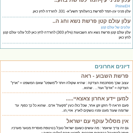
לון פניני עין-חמד לפרשת בהע..
PnineE
ון פניני עין-חמד לפרשת בהעלותך תשע"א- 331. להורדה לחץ כאן.
לון עולם קטן פרשת נשא וחג ה..
לונים של עולם קטן
עלון עולם קטן פרשת נשא וחג השבועות (גיליון 303) להורדה לחץ כאן לכל עלוני עולם קטן
ץ כאן
יונים אחרונים
פרשת השבוע - ראה
עצוב שכך מסתכמת הצדקה : שהיא שקולה ויותר ל"משפט" שאם המשפט = "ארץ"
הצדקה = "אדם" ועוד... . שהוא..
למען יידע אחרון צאצאיי.....
פעם הראה לי הזקן זקן אחר, שכל כולו כעין "פקעת" אדם . שהוא כל כך כפוף. עד
שדומה שעוד מעט ופניו נושקים לארץ. אזיי,הו..
אין מסלול עוקף עם ישראל
גם זה צריך שיאמר : מה עושים כשעם ישראל טובל בטינופת מוסרית מנוער מערכיו.