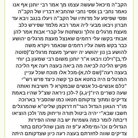
הקב
"
ה מיכאל שעשה עצמו מך אמר רבי יוחנן אף אנו
נאמר נחבי בן ופסי נחבי שהחביא דבריו של הקב
"
ה
ופסי שפיסע על מדותיו של הקב
"
ה ויעלו בנגב ויבא עד
חברון ויבאו מבעי ליה אמר רבא מלמד שפירש כלב
מעצת מרגלים והלך ונשתטח על קברי אבות אמר להן
אבותי בקשו עלי רחמים שאנצל מעצת מרגלים יהושע
כבר בקש משה עליו רחמים שנאמר ויקרא משה
להושע בן נון יהושע יה יושיעך מעצת מרגלים"(סוטה
לד,ב)"וילכו ויבאו א
"
ר יוחנן משום רבי שמעון בן יוחי
מקיש הליכה לביאה מה ביאה בעצה רעה אף הליכה
בעצה רעה"(שם לה,א)-מכל אלו מוכח שכל עניין
המרגלים היה בחטא אם כך קשה כיצד פרש רש"י
"כלם אנשים-כל אנשים שבמקרא ל' חשיבות ואותה
שעה כשרים היו"(יג,ג) ?-לכן ניראה שצ"ל שהיו באמת
צדיקים ומתוך צדקותם חטאו כמו שהסביר בארוכה
מו"ר הגאון הגדול הגר"ח דרוקמן שליט"א שהמרגלים
חשבו שבא"י יהיה ביטול תורה וריחוק מה' ולכן הוציאו
דיבתה לומר כמה גשמיות יש בה שזהו הפירות
הגדולים וכו'-ומימלא ע"פ זה מובן שהליכתם בתור
צדיקים שווה לחזרתם בעצה רעה כיון שצדקותם היתה