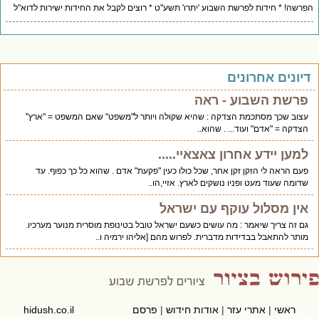
רשה! * חידות לפרשת השבוע 'יתרו' תשע"ט * רוצים לקבל את החידות ישירות לדוא"ל
יונים אחרונים
פרשת השבוע - ראה
עצוב שכך מסתכמת הצדקה : שהיא שקולה ויותר ל"משפט" שאם המשפט = "ארץ"
הצדקה = "אדם" ועוד... . שהוא..
למען יידע אחרון צאצאיי.....
פעם הראה לי הזקן זקן אחר, שכל כולו כעין "פקעת" אדם . שהוא כל כך כפוף. עד
שדומה שעוד מעט ופניו נושקים לארץ. אזיי,הו..
אין מסלול עוקף עם ישראל
גם זה צריך שיאמר : מה עושים כשעם ישראל טובל בטינופת מוסרית מנוער מערכיו.
מותר להתאבל בבדידות מדברית. לפרוש מהם [אליהו ירמיה ו..
ראשי
|
אתרי עזר
|
אודות חידוש
|
פרסם
hidush.co.il