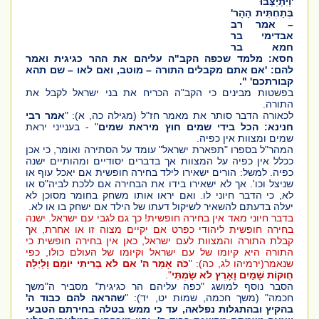
'וַיִּתְיַצְּבוּ
בְּתַחְתִּית הָהָר'
– אמר רב
אבדימי בר
חמא בר
חסא: מלמד שכפה הקב"ה עליהם את ההר כגיגית ואמר
להם: 'אם אתם מקבלים התורה – מוטב, ואם לאו – שם תהא
קבורתכם' ".
בפשטות מבינים כי הקב"ה הכריח את בני ישראל לקבל את
התורה.
לכאורה הדבר סותר את מאמר חז"ל
(מגילה כה, א)
: "
אמר רבי
חנינא: הכל בידי שמים חוץ מיראת שמים
" - בענייני יראת
שמים ומצוות אין כפיה.
המהר"ל בספרו "תפארת ישראל" עומד על הסתירה ואומר, כי אכן
ככלל אין כפיה על המצוות אך בדברים יסודיים ומהותיים ישנה
כפיה. למשל: הורים ישאירו לילד בחירה חופשית אם יאכל עוף או
שניצל וכו'. אך לא ישאירו בידו את הבחירה אם ללכת לביה"ס או
לא, כי הדבר חיוני לו. ואם יראו אותו משחק בחומר מסוכן לא
יעלה בדעתם להשאיר לשיקול דעתו של הילד אם ישחק בו או לא.
בדבר חיוני מאד אין בחירה חופשית! כך גם לגבי עם ישראל. ישנה
בחירה חופשית ליהודי כפרט אם יקיים מצוה זו או אחרת, אך
קבלת התורה והמצוות לעם ישראל, כאן אין בחירה חופשית כי
התורה היא קיומו של עם ישראל וקיומו של העולם כולו, כפי
שנאמר
(ירמיהו לג, כה)
: "
כֹּה אָמַר ה' אִם לֹא בְרִיתִי יוֹמָם וָלָיְלָה
חֻוקּוֹת שָׁמַיִם וָאָרֶץ לֹא שָׂמְתִּי
".
הסבר נוסף למושג "כפה עליהם הר כגיגית" מסביר ה"משך
חכמה"
(משך חכמה, שמות יט, יד)
: "
שהראה להם כבוד ה'
בהקיץ ובהתגלות נפלאה, עד כי ממש בטלה בחירתם הטבעי