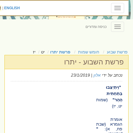
|
ENGLISH
Toggle
navigation
כניסה ומדורים
Toggle
navigation
פרשת שבוע
חומש שמות
פרשת יתרו
יט
יז
פרשת השבוע - יתרו
נכתב על ידי
אלון
| 23/1/2019
"וַיִּתְיַצְּבוּ
בְּתַחְתִּית
הָהָר"
(שמות
יט, יז)
אומרת
הגמרא
(שבת
פח, א)
:
"