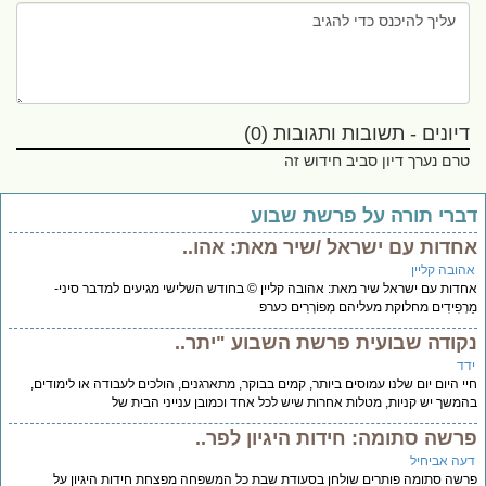
דיונים - תשובות ותגובות (0)
טרם נערך דיון סביב חידוש זה
ברי תורה על פרשת שבוע
חדות עם ישראל /שיר מאת: אהו..
הובה קליין
דות עם ישראל שיר מאת: אהובה קליין © בחודש השלישי מגיעים למדבר סיני-
רְפִידִים מחלוקת מעליהם מְפוֹרְרִים כערפ
קודה שבועית פרשת השבוע "יתר..
דד
י היום יום שלנו עמוסים ביותר, קמים בבוקר, מתארגנים, הולכים לעבודה או לימודים,
משך יש קניות, מטלות אחרות שיש לכל אחד וכמובן ענייני הבית של
רשה סתומה: חידות היגיון לפר..
עה אביחיל
שה סתומה פותרים שולחן בסעודת שבת כל המשפחה מפצחת חידות היגיון על