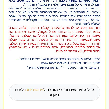
ויצאה נשמתם מהשגת כבוד ה', והיו מוכרחים כמלאכים בלא
הבדל, וראו כי כל הנבראים תלוי רק בקבלת התורה
".
לפי פירוש זה, לא היתה הכפייה חיצונית, אלא המעמד "כפה את
עצמו" על הנוכחים בו. מי שעמד למרגלות הר סיני לא יכול היה
לסרב לקבל עליו את התורה. הכל היה ברור כל כך. כל מי שנכח
שם הבין שהתורה היא יסוד העולם, ואם אין מקבלים אותה יחזור
העולם לתוהו ובוהו.
יחד עם זאת יש לדעת ש"איכות" קבלת התורה תלויה באדם
עצמו, כפי שאמר רבי מנחם מנדל מקוצ'ק: שאנו
מציינים את
מעמד הר סיני כ"זמן
מתן
תורתנו" ולא כ"זמן
קבלת
תורתנו",
מפני שבמעמד הר סיני הייתה רק נתינת התורה, בעוד קבלת
התורה – זמנה בכל עת. נתינת התורה הייתה במידה שווה לכולם,
אך קבלת התורה, לעומתה, אינה במידה שווה - יש שמתאמץ
ונוטל הרבה, ויש שנוטל רק מעט.
הרב ישעיהו מייטליס רב העיר נהריה וראש ישיבת נהרדעה –
מתוך האתר "מורשת"
www.moreshet.co.il
הרב אביחי קצין, מהספר – "הפרשה בין פשט לדרש"
לכל החידושים ודברי התורה ל
פרשת יתרו
לחצו
כאן »