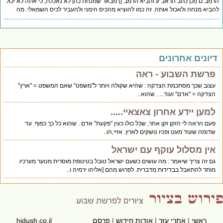
מב"ם (וכן כתב הראב"ע והביא הרמב"ן) מבאר שמנחת כהן לא נאכלת, כי אתה לא יכול
ביא מנחה ולאכול אותה. זה כמו להוציא מהכיס הימני ולהעביר לכיס השמאלי. מה
יונים אחרונים
פרשת השבוע - ראה
עצוב שכך מסתכמת הצדקה : שהיא שקולה ויותר ל"משפט" שאם המשפט = "ארץ"
הצדקה = "אדם" ועוד... . שהוא..
למען יידע אחרון צאצאיי.....
פעם הראה לי הזקן זקן אחר, שכל כולו כעין "פקעת" אדם . שהוא כל כך כפוף. עד
שדומה שעוד מעט ופניו נושקים לארץ. אזיי,הו..
אין מסלול עוקף עם ישראל
גם זה צריך שיאמר : מה עושים כשעם ישראל טובל בטינופת מוסרית מנוער מערכיו.
מותר להתאבל בבדידות מדברית. לפרוש מהם [אליהו ירמיה ו..
ראשי
|
אתרי עזר
|
אודות חידוש
|
פרסם
hidush.co.il