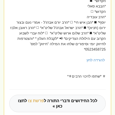
הקדוש* ◼️
*הבבא סאלי
הקדוש* ◻️
*הרב עובדיה
יוסף* ◼️ *הבן איש חי* ◻️ *הרב יורם אברג'ל - אמרי נעם ובצור
ירום (תניא)* ◼️ *הרב ישראל אברג'ל שליט"א* ◻️ *הרב ראובן אלבז
שליט"א* ◼️ *הרב שלום ארוש שליט"א* ◻️ *לוח עברי לשבוע
הקרוב עם הילולת הצדיקים* 📢 *לקבלת העלון * *והצטרפות
לחיזוק יומי וסיפורים שלחו את המילה "חיזוק" למס'
0523458725*
להורדה לחץ
⚜️ *שתפו לזיכוי הרבים⚜️*
לכל החידושים ודברי התורה ל
פרשת צו
לחצו
כאן »