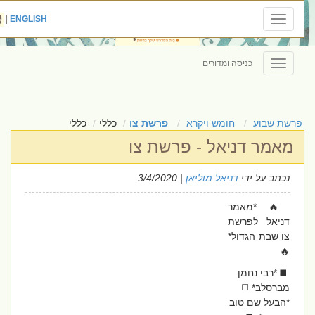
|
ENGLISH
Toggle
navigation
כניסה ומדורים
Toggle
navigation
פרשת שבוע
חומש ויקרא
פרשת צו
כללי
כללי
מאמר דניאל - פרשת צו
נכתב על ידי
דניאל מוליאן
| 3/4/2020
🔥 *מאמר
דניאל לפרשת
צו שבת הגדול*
🔥
◼️ *רבי נחמן
מברסלב* ◻️
*הבעל שם טוב