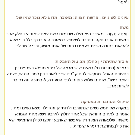
וַיֹּ֙אמֶר֙ ...
עיונים לשוניים - פרשת תצווה: מאזכר, מדוע לא נזכר שמו של
משה
וְאַתָּה תְּצַוֶּה מאזכר היא מילה שרומזת לשם עצם שמופיע בחלק אחר
במשפט או בפסקה. הסיבה לשימוש במאזכר היא בדרך כלל כדי שלא
להלאות בחזרה נשנית פעמים רבות של אותו מושג, וכדי ליצור לכ...
איסור שתיתת יין כחלק מביטול האבלות
בגמרא (כתובות ח:) רואים שיש מגמה של ריבוי מופלג בשתיית יין
בסעודת האבל. מתקשר לפסוק "תנו שכר לאובד ויין למרי הנפש, ישתה
וישכח רישו". שותים שלוש כוסות לפני הסעודה, 3 בתוכה וזה רק כדי
לשרות את...
שיקולי הסתברות בפסיקה
במקרה של חמש נשים שנתערבו ולדותיהן והגדילו ונשאו נשים ומתו,
אומרים לאחים הוודאין שכל אחד יחלוץ לארבע וישא אחת.הגמרא
מקשה, שלכאורה הוא הדין שאפשר שארבע יחלצו לכולן והחמישי ישא
את כולן.מתרצת הגמרא שעדיף...