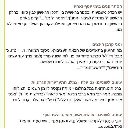
הסתר פנים בימי יוסף ואחיו
יש הבדל משמעותי בספר בראשית בין חלקו הראשון לבין סופו. בחלק
הראשון ה' מתגלה לגיבורי התנ"ך."ויאמר ה' אל ..." קיים באדם
הראשון, נח וכמובן אברהם ויצחק, ואפילו יעקב. אך אצל יוסף ואחיו לא
מצ...
זמני קרבן העצים
מה ההיגיון בתאריכים של הבאת העצים?א' ניסןכ' תמוזה', ז', י', ט"ו, כ'
אבכ' אלולא' טבת.הפיזור על פני לוח השנה מוזר (למה צריך עוד עצים
יומיים אחרי הקודם, ומאידך אפשר לחכות שלושה
חודשים?)***השערה:צריך...
עיונים לשוניים: גם עלה - גמלו, התערערות הגרוניות
ברכות נו:הרואה גמל בחלום - מיתה נקנסה לו מן השמים והצילוהו
ממנה. אמר רבי חמא ברבי חנינא: מאי קראה? (בראשית מו, ד) "ואנכי
ארד עמך מצרימה ואנכי אעלך גם עלה".פרש"י: גם עלה. קרוב לנוט...
עיונים לשונים - פרשת ויגש: מופים, העיר מוף
וּבְנֵ֣י בִנְיָמִ֗ן בֶּ֤לַע וָבֶ֙כֶר֙ וְאַשְׁבֵּ֔ל גֵּרָ֥א וְנַעֲמָ֖ן אֵחִ֣י וָרֹ֑אשׁ מֻפִּ֥ים וְחֻפִּ֖ים
וָאָֽרְדְּ:ב&quo...