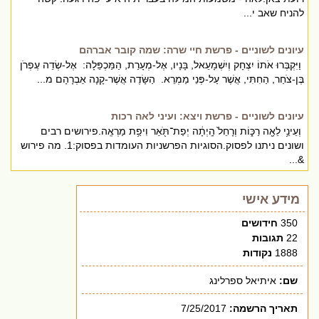
להניח שאב י...
עיונים לשוניים - פרשת חיי שרה: שמה קובר אברהם
וַיִּקְבְּרוּ אֹתוֹ יִצְחָק וְיִשְׁמָעֵאל, בָּנָיו, אֶל-מְעָרַת, הַמַּכְפֵּלָה: אֶל-שְׂדֵה עֶפְרֹן
בֶּן-צֹחַר, הַחִתִּי, אֲשֶׁר עַל-פְּנֵי מַמְרֵא. הַשָּׂדֶה אֲשֶׁר-קָנָה אַבְרָהָם מ...
עיונים לשוניים - פרשת ויצא: ועיני לאה רכות
וְעֵינֵ֥י לֵאָ֖ה רַכּ֑וֹת וְרָחֵל֙ הָֽיְתָ֔ה יְפַת־תֹּ֖אַר וִיפַ֥ת מַרְאֶֽה.פירושים רבים
ושונים ניתנו לפסוק.הסוגיות הפרשניות העומדות בפסוק:1. מה פירוש
&...
מידע אישי
350
חידושים
22
תגובות
1888
נקודות
שם:
איתיאל ספרלינג
תאריך הרשמה:
7/25/2017