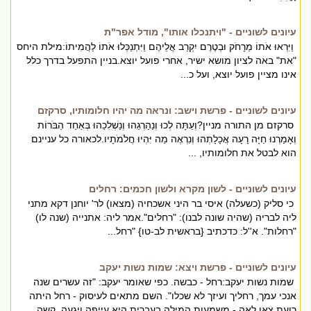
עיונים לשוניים - "ויתנכלו אותו", מודל אפר"ת
וַיִּרְאוּ אֹתוֹ מֵרָחֹק וּבְטֶרֶם יִקְרַב אֲלֵיהֶם וַיִּתְנַכְּלוּ אֹתוֹ לַהֲמִיתוֹ:מילת היחס
"את" באה לציון מושא ישיר, אחרי פועל יוצא.בניין התפעל בדרך כלל
אינו מציין פועל יוצא, ועל כ...
עיונים לשוניים - פרשת וישב: ונראה מה יהיו חלומותיו, סרקזם
סרקזם מן התורה מניין?וְעַתָּה לְכוּ וְנַהַרְגֵהוּ וְנַשְׁלִכֵהוּ בְּאַחַד הַבֹּרוֹת
וְאָמַרְנוּ חַיָּה רָעָה אֲכָלָתְהוּ וְנִרְאֶה מַה יִּהְיוּ חֲלֹמֹתָיו.לכאורה כל עניינם
הוא לבטל את חלומותיו, ...
עיונים לשוניים - לשון מקרא ולשון חכמים: רחלים
כי סליק (כשעלה) איסי בר היני אשכחיה (מצאו) לר' יוחנן דקא מתני
ליה לבריה (שהיה שונה לבנו): "רחלים".אמר ליה: אתנייה (שנה לו)
"רחלות". א''ל: כדכתיב {בראשית לב-טו} "רחל...
עיונים לשוניים - פרשת ויצא: שמות נשות יעקב
שמות נשות יעקב:רחל - כבשה. כפי שאומר יעקב: "זה עשרים שנה
אנכי עמך, רחליך ועיזך לא שכלו". השם מתאים לעיסוק - רחל היתה
רועת צאן.לאה - משמעות המילה בעברית היא עייפה ויגעה. קשה