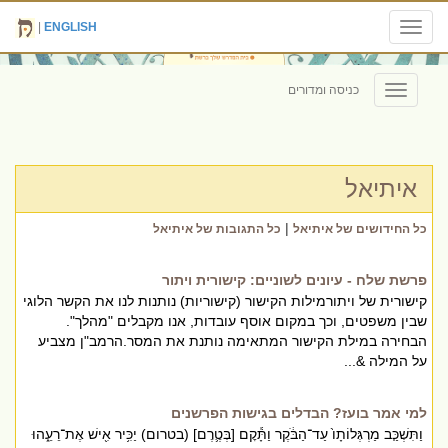
|
ENGLISH
Toggle
navigation
כניסה ומדורים
Toggle
navigation
איתיאל
|
כל החידושים של איתיאל
כל התגובות של איתיאל
פרשת שלח - עיונים לשוניים: קישורית ויתור
קישורית של ויתורמילות הקישור (קישוריות) נותנות לנו את הקשר הלוגי
שבין משפטים, וכך במקום אוסף עובדות, אנו מקבלים "מהלך".
הבחירה במילת הקישור המתאימה נותנת את המסר.הרמב"ן מצביע
על המילה &...
למי אמר בועז? הבדלים בגישות הפרשנים
וַתִּשְׁכַּ֤ב מַרְגְּלוֹתָו֙ עַד⁠־הַבֹּ֔קֶר וַתָּ֕קׇם [בְּטֶ֛רֶם] (בטרום) יַכִּ֥יר אִ֖ישׁ אֶת⁠־רֵעֵ֑הוּ