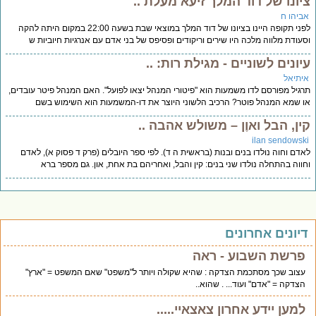
ציונו של דוד המלך זיעא מעלת ..
אביהו ח
לפני תקופה היינו בציונו של דוד המלך במוצאי שבת בשעה 22:00 במקום היתה להקה
וסעודת מלווה מלכה היו שירים וריקודים ופסיפס של בני אדם עם אנרגיות חיוביות ש
עיונים לשוניים - מגילת רות: ..
איתיאל
תרגיל מפורסם לדו משמעות הוא "פיטורי המנהל יצאו לפועל". האם המנהל פיטר עובדים,
או שמא המנהל פוטר? הרכיב הלשוני היוצר את דו-המשמעות הוא השימוש בשם
קין, הבל ואוֶן – משולש אהבה ..
ilan sendowski
לאדם וחוה נולדו בנים ובנות (בראשית ה ד). לפי ספר היובלים (פרק ד פסוק א), לאדם
וחווה בהתחלה נולדו שני בנים: קין והבל, ואחריהם בת אחת, און. גם מספר ברא
דיונים אחרונים
פרשת השבוע - ראה
עצוב שכך מסתכמת הצדקה : שהיא שקולה ויותר ל"משפט" שאם המשפט = "ארץ"
הצדקה = "אדם" ועוד... . שהוא..
למען יידע אחרון צאצאיי.....