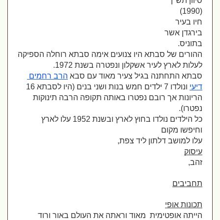
סיוון תש"ן 
(1990)
חיו בעיר 
בירגדן אשר 
בתוניס.
ההורים של סבתא היו צנועים אימה סבתא רוחלה הספיקה 
לעלות לארץ לעיר אשקלון ונפטרה בשנת 1972.
סבתא התחתנה בגיל צעיר מאוד עם סבא 
הרב רחמים 
דיעי
 ונולדו 7 ילדים חמש בנות ושני בנים (היו לסבתא 16 
הריונות אך רובם נפטרו באותה תקופה הרבה תינוקות 
נפטרו).
כל הילדים נולדו בחוץ לארץ ובשנת 1952 עלו לארץ 
וחיפשו מקום 
עלו למושב דלתון ליד צפת, 
עיסוק
זהב, 
תחביבים
תכונות אופי
הייתה אופטימית  מאוד וראתה את העולם באור ורוד 