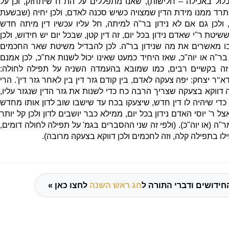
לול באכילה – חלישות
),
שאנו מתפללים על הת
"
ח שיתחזק
,
וכן על
תרד ממנו מידת הדין שמצויה כשיש סכנה לאדם
,
ולכן יחיה
(
שבשעת
ולכן גם אם לא נידון בר
"
ה למיתה
,
חל עליו עכשיו דין מיתה חדש
ששיטת ר
"
י שאדם נידון בכל יום
,
זה דין קטן
,
שבכל יום יש חידוש
,
ולכן
 מאשרים את מה שנידון בר”ה
.
לכן להבדיל משיטת שאר החכמים
בר
"
ה או יוה
"
כ
,
שאז היחיד כמעט שאינו יכול לשנות אח
"
כ
,
לכן אמנם
ה בקשיים רבי
ם
,
כמו שמובא בהעמדה השניה על תפילה לחולה
:
א
"
ר יצחק
:
יפה צעקה לאדם
,
בין קודם גזר דין בין לאחר גזר דין
'.
הרי
דווקא בצעקה שצריך הרבה כח כדי לשנות את גזר הדין שנגזר עליו
,
די שיהיה לו דין חדש
,
שיצעקו בכח עד שישבו שוב לדון אותו מחדש
צל ר
'
יוסי האדם נידון בכל יום
,
ממילא כבר יושבים לדון ולכן קל יותר
ר
"
ה
(
או יוה
"
כ
). (
ולפי זה שני ההסברים בגמ
'
על תפילה לחולה דומים
,
פילו בתפילה קלה
,
וזה לחכמים ולכן דווקא בצעקה מרובה
).
חידושים ודברי התורה ל
חג ראש השנה
לחצו כאן »