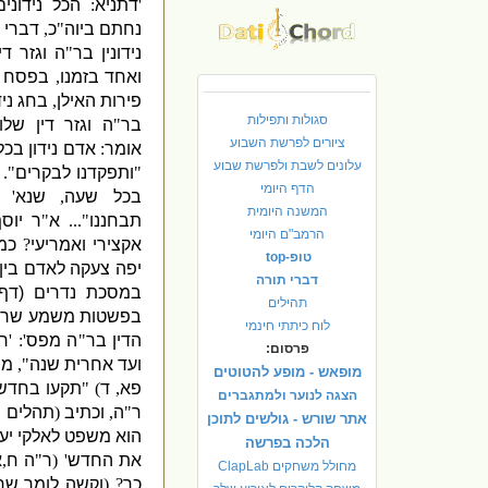
'
דתניא
:
הכל נידוני
נחתם ביוה
"
כ
,
דברי 
נידונין בר
"
ה וגזר ד
ואחד בזמנו
,
בפסח ע
פירות האילן
,
בחג ניד
סגולות ותפילות
בר
"
ה וגזר דין שלו
ציורים לפרשת השבוע
אומר
:
אדם נידון בכל
עלונים לשבת ולפרשת שבוע
"
ותפקדנו לבקרים
".
הדף היומי
בכל שעה
,
שנא
 (
המשנה היומית
תבחננו
"...
א
"
ר יוס
הרמב"ם היומי
אקצירי ואמריעי
?
כמ
טופ-top
יפה צעקה לאדם בין ק
דברי תורה
במסכת נדרים
(
דף
תהילים
בפשטות משמע שר
'
לוח כיתתי חינמי
הדין בר
"
ה מפס
': '
רב
פרסום:
ועד אחרית שנה
",
מר
מופאש - מופע להטוטים
פא
,
ד
) "
תקעו בחדש 
הצגה לנוער ולמתגברים
ר
"
ה
,
וכתיב
(
תהלים 
אתר שורש - גולשים לתוכן
הוא משפט לאלקי יע
הלכה בפרשה
את החדש
' (
ר
"
ה ח
,
א
מחולל משחקים ClapLab
כך
? (
וקשה לומר שר