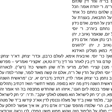
ם בר
"
ה וגזר דין שלהם
ר
"
מ
.
ר
'
יהודה אומר
:
הכל
ין שלהם נחתם כל אחד
ל התבואה
,
בעצרת על
ונין על המים
,
ואדם נידון
 נחתם ביוה
"
כ
.
ר
'
יוסי
 יום
,
שנאמר
(
איוב ז
,
יח
)
רבי נתן אומר
:
אדם נידון
'
איוב ז
,
יח
) "
לרגעים
ף
:
כמאן מצלינן האידנא
אן
?
כר
'
יוסי
.
ואיבעית אימא
,
לעולם כרבנן
,
וכדר
'
יצחק
.
דא
"
ר יצחק
:
ודם גזר דין בין לאחר גזר דין
' (
ר
"
ה טז
,
א
). '
אקצירי ואמריעי –
מפרש
 מט
:
)
קצירי חולים
,
מריעי ת
"
ח שהן תשושי כח
' (
רש
"
י
).
לכאורה
יוסי חולק על הדין של ר
"
ה
,
אולם זה קשה מאוד לומר
,
שהרי למדו על
 נחמן בר יצחק אמר
:
לדין
,
דכתיב
(
דברים יא
,
יב
) "
מראשית השנה
אשית השנה נידון מה יהא בסופה
.
ממאי דתשרי הוא
?
דכתיב
(
תהלים
שופר בכסה ליום חגנו
",
איזהו חג שהחדש מתכסה בו
?
הוי אומר זה
פא
,
ה
) "
כי חק לישראל הוא משפט לאלקי יעקב
".
ת
"
ר
: "
כי חק לישראל
קב
",
מלמד שאין ב
"
ד של מעלה נכנסין לדין אא
"
כ קידשו ב
"
ד של מטה
-
ב
).
הרי שלמדו מהפס
'
שבר
"
ה אדם נידון
,
אז איך אפשר לחלוק על
"
י חולק על הלימוד הזה שהוא ממש פשט הפס
').
לכן נראה שבודאי