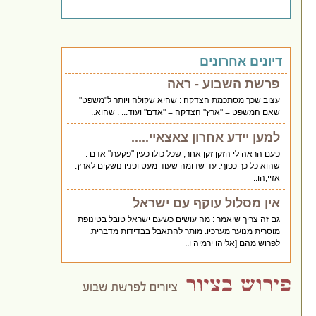
דיונים אחרונים
פרשת השבוע - ראה
עצוב שכך מסתכמת הצדקה : שהיא שקולה ויותר ל"משפט"
שאם המשפט = "ארץ" הצדקה = "אדם" ועוד... . שהוא..
למען יידע אחרון צאצאיי.....
פעם הראה לי הזקן זקן אחר, שכל כולו כעין "פקעת" אדם .
שהוא כל כך כפוף. עד שדומה שעוד מעט ופניו נושקים לארץ.
אזיי,הו..
אין מסלול עוקף עם ישראל
גם זה צריך שיאמר : מה עושים כשעם ישראל טובל בטינופת
מוסרית מנוער מערכיו. מותר להתאבל בבדידות מדברית.
לפרוש מהם [אליהו ירמיה ו..