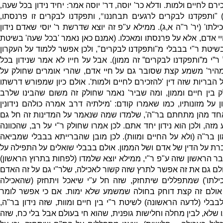
כירם לחיים ולמות
.
ודלא כר
'
יוסה
,
דר
'
יוסה אמר
:
יחיד נידון בכל שעה
,
) 
ותפקדנו לבקרים לרגעים תבחננו
",
ותפקדנו לבקרים זו פרנסתו
,
ילתו
' (
יר
'
ר
"
ה א
,
ג
).
ממילא ע
"
פ זה יוצא שדרשת ר
'
יוסי שאדם נידון
יי אדם
,
אלא על פרנסתו ומאכלו
. (
אמנם כאן נאמר
'
בכל שעה
'
בשיטת
בשיטת ר
"
י בבבלי מ
"
ותפקדנו לבקרים
",
ולכן אפשר ללמוד על העקרון
ר”י מ”ותפקדנו לבקרים” זה ממון
).
אבל על חייו לא אמר שנידון בכל
היר
'
משמע קצת שסובר גם על חיי אדם
,
שהרי אומרים שחולק על
 הבריות שזה דין
'
להזכירם לחיים ולמות
'.
אולם כיון שמפורש דרשתו
 בין חיים וממון
,
ומה שביר
'
נאמר שחולק זה משום שהבינו שלרב
 על מזונותיו
,
כמו שאמרו קודם
: '
מילתיה דרב אמרה כולהם נידונין
 אחד מהן מתחתם בר
"
ה
',
שלמדו שמה שנאמר על המדינות זה חל גם
 מזה
,
ולכן הוא נידון יחד אתם
.
לכן אמרו שחולק ר
"
י על רב
,
שהכוונה
ן בר
"
ה
(
ולא על החיים ומוות
).
לכן מובן שהברייתא בבבלי שמביאה
רת על הדין של אדם ושל הממון
.
אולם בבבלי שואלים על התפילה על
בר הראשון שזה ע
"
פ ר
"
י
,
ממילא יוצא שלמדו
(
לפחות בתרוץ הראשון
)
לם גם את זה אפשר לתרץ שזה קשור לאכילה
,
שלר
"
י גם על זה האדם
ילתו
')
שמתפללים שיתחזק
,
שזה חל ע
"
י שיאכל ויתחזק
(
שהאכילה
אולם זה קצת דוחק בחולה שמשמע שלא ימות
.
אם כי אפשר לומר
לבבלי
(
לדעה הראשונה
)
לשיטת ר
"
י בין חיים ומוות
,
שזה נידון בר
"
ה
,
 שלא
,
לבין מחלה וחלישות גופנית
,
שהוא חי בעולם אבל בלי כח
,
שזה