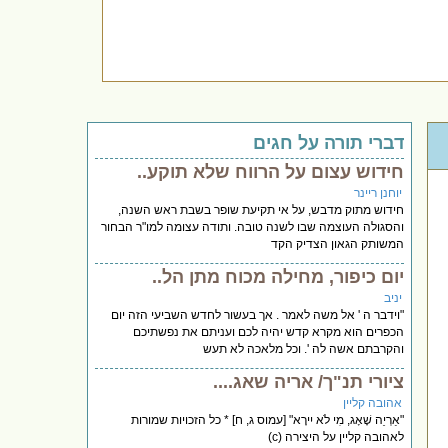
דברי תורה על חגים
חידוש עצום על הרווח שלא תוקע..
יוחנן ריינר
חידוש מתוק מדבש, על אי תקיעת שופר בשבת ראש השנה,
והסגולה העוצמה שבו לשנה טובה. ותודה עצומה למו"ר הבחור
המשותק הגאון הצדיק הקד
יום כיפור, מחילה מכוח מתן הל..
יניב
"וידבר ה ' אל משה לאמר . אך בעשור לחדש השביעי הזה יום
הכפרים הוא מקרא קדש יהיה לכם ועניתם את נפשתיכם
והקרבתם אשה לה '. וכל מלאכה לא תעש
ציורי תנ"ך/ אריה שאג....
אהובה קליין
"אַרְיֵה שָׁאָג, מִי לֹא יִירָא" [עמוס ג, ח] * כל הזכויות שמורות
לאהובה קליין על היצירה (c)