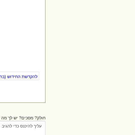
להקדשת החידוש (בחינ
חולק? מסכים? יש לך מה ל