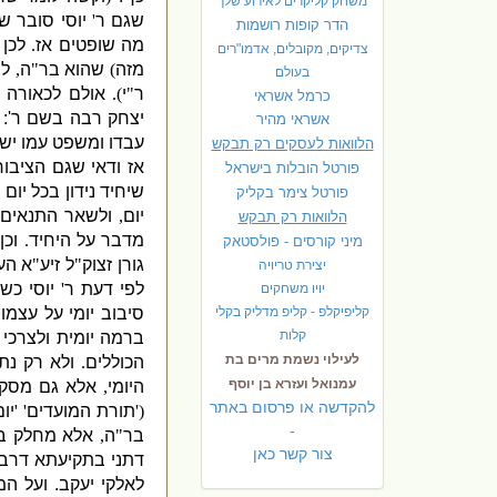
משחק קליקרים לאירוע שלך
שגם ר
'
יוסי סובר ש
הדר קופות רושמות
מה שופטים אז
.
לכן
צדיקים, מקובלים, אדמו"רים
מזה
)
שהוא בר
"
ה
,
לב
בעולם
ר
"
י
).
אולם לכאורה 
כרמל אשראי
יצחק רבה בשם ר
':
אשראי מהיר
עבדו ומשפט עמו ישר
הלוואות לעסקים רק תבקש
אז ודאי שגם הציבור
פורטל הובלות בישראל
שיחיד נידון בכל יום 
פ
ורטל צימר בקליק
יום
,
ולשאר התנאים ה
הלוואות רק תבקש
מדבר על היחיד
.
וכן
מיני קורסים - פולסטאק
גורן זצוק
"
ל זיע
"
א הע
יצירת טריויה
לפי דעת ר
'
יוסי כ
יויו משחקים
קליפיקלפ - קליפ מדליק בקלי
סיבוב יומי על עצמו
,
קלות
ברמה יומית ולצרכי 
לעילוי נשמת מרים בת
הכוללים
.
ולא רק נתו
עמנואל ועזרא בן יוסף
היומי
,
אלא גם מסקנ
להקדשה או פרסום באתר
('
תורת המועדים
' '
יו
-
בר
"
ה
,
אלא מחלק בין
צור קשר כאן
דתני בתקיעתא דרב
לאלקי יעקב
.
ועל המ