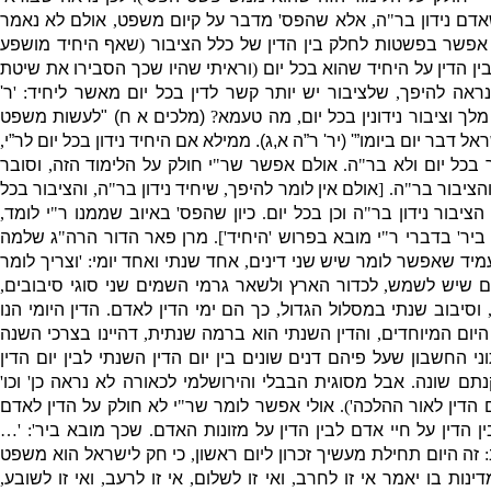
אדם נידון בר
"
ה
,
אלא שהפס
'
מדבר על קיום משפט
,
אולם לא נאמר
 אפשר בפשטות לחלק בין הדין של כלל הציבור
(
שאף היחיד מושפע
ין הדין על היחיד שהוא בכל יום
(
וראיתי שהיו שכך הסבירו את שיטת
נראה להיפך
,
שלציבור יש יותר קשר לדין בכל יום מאשר ליחיד
: '
ר
'
מלך וציבור נידונין בכל יום
,
מה טעמא
?
(
מלכים א ח
) "
לעשות משפט
אל דבר יום ביומו”
' (
יר
'
ר”ה א
,
ג
)
.
ממילא אם היחיד נידון בכל יום לר”י
,
 בכל יום ולא בר
"
ה
.
אולם אפשר שר
"
י חולק על הלימוד הזה
,
וסובר
והציבור בר
"
ה
. [
אולם אין לומר להיפך
,
שיחיד נידון בר
"
ה
,
והציבור בכל
ציבור נידון בר
"
ה וכן בכל יום
.
כיון שהפס
'
באיוב שממנו ר
"
י לומד
,
 ביר
'
בדברי ר
"
י מובא בפרוש
'
היחיד
'].
מרן פאר הדור הרה
"
ג שלמה
מיד שאפשר לומר שיש שני דינים
,
אחד שנתי ואחד יומי
: '
וצריך לומר
שם שיש לשמש
,
לכדור הארץ ולשאר גרמי השמים שני סוגי סיבובים
,
וסיבוב שנתי במסלול הגדול
,
כך הם ימי הדין לאדם
.
הדין היומי הנו
היום המיוחדים
,
והדין השנתי הוא ברמה שנתית
,
דהיינו בצרכי השנה
ני החשבון שעל פיהם דנים שונים בין יום הדין השנתי לבין יום הדין
תם שונה
.
אבל מסוגית הבבלי והירושלמי לכאורה לא נראה כן
'
וכו
'
ם הדין לאור ההלכה
').
אולי אפשר לומר שר
"
י לא חולק על הדין לאדם
 הדין על חיי אדם לבין הדין על מזונות האדם
.
שכך מובא ביר
': '…
:
זה היום תחילת מעשיך זכרון ליום ראשון
,
כי חק לישראל הוא משפט
דינות בו יאמר אי זו לחרב
,
ואי זו לשלום
,
אי זו לרעב
,
ואי זו לשובע
,