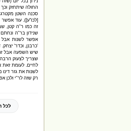
נידון בכל יום
(
שזה כ
החולה שיתחזק וכך 
סכנה השטן מקטרג
,
[
לכו”ע
]).
עוד אפשר 
זה כמו ר
"
ה קטן
,
שבו
שנידון בר
"
ה ונחתם 
אפשר לשנות אבל ז
'
כרבנן
,
וכדר
'
יצחק
.
ד
שיש השפעה אבל זה 
שצריך לצעוק הרבה כ
לחיים
.
לעומת זאת א
לשנות את גזר דינו מ
רק שזה לר
"
י ולכן א
לכל ה