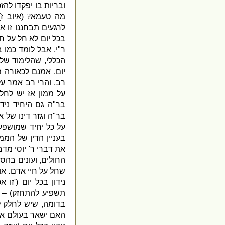
ובריות בו יפקדו להז
מה טעמא
?
(
איוב ז
"
לרגעים תבחננו זו אכ
בכל יום לא חל על ח
ר
"
י
,
אבל לומד כמו 
הכללי
,
שהלימוד של 
יום
.
אמנם לכאורה מ
רב
,
והרי רב אמר על
על ממון אז יש לחלק
בר
"
ה גם היחיד נידון
בר
"
ה וגזר דינו של
על כל יחיד שמושפע
בעניין הדין של הממו
את דברי ר
'
יוסי מדב
החולים
,
ועונים בהס
שחל על חיי אדם
.
או
נידון בכל יום
('
זו אכ
תשפיע להתחזק
) –
בדומה
,
שיש לחלק 
האם ישאר בעולם או