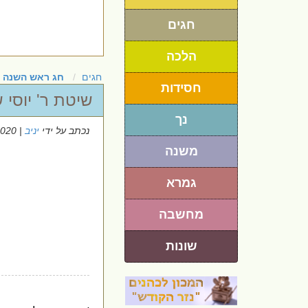
חגים
הלכה
חגים
חג ראש השנה
חסידות
שיטת ר' יוסי ש
נך
נכתב על ידי
יניב
| 21/9/2020
משנה
גמרא
מחשבה
שונות