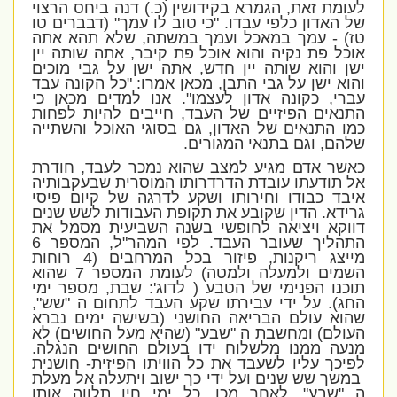
לעומת זאת, הגמרא בקידושין (כ.) דנה ביחס הרצוי
של האדון כלפי עבדו. "כי טוב לו עמך" (דבברים טו
טז) - עמך במאכל ועמך במשתה, שלא תהא אתה
אוכל פת נקיה והוא אוכל פת קיבר, אתה שותה יין
ישן והוא שותה יין חדש, אתה ישן על גבי מוכים
והוא ישן על גבי התבן, מכאן אמרו: "כל הקונה עבד
עברי, כקונה אדון לעצמו". אנו למדים מכאן כי
התנאים הפיזיים של העבד, חייבים להיות לפחות
כמו התנאים של האדון, גם בסוגי האוכל והשתייה
שלהם, וגם בתנאי המגורים.
כאשר אדם מגיע למצב שהוא נמכר לעבד, חודרת
אל תודעתו עובדת הדרדרותו המוסרית שבעקבותיה
איבד כבודו וחירותו ושקע לדרגה של קיום פיסי
גרידא. הדין שקובע את תקופת העבודות לשש שנים
דווקא ויציאה לחופשי בשנה השביעית מסמל את
התהליך שעובר העבד. לפי המהר"ל, המספר 6
מייצג ריקנות, פיזור בכל המרחבים (4 רוחות
השמים ולמעלה ולמטה) לעומת המספר 7 שהוא
תוכנו הפנימי של הטבע ( לדוג': שבת, מספר ימי
החג). על ידי עבירתו שקע העבד לתחום ה "שש",
שהוא עולם הבריאה החושני (בשישה ימים נברא
העולם) ומחשבת ה "שבע" (שהיא מעל החושים) לא
מנעה ממנו מלשלוח ידו בעולם החושים הנגלה.
לפיכך עליו לשעבד את כל הוויתו הפיזית- חושנית
במשך שש שנים ועל ידי כך ישוב ויתעלה אל מעלת
ה "שבע". לאחר מכן, כל ימי חיו תלווה אותו