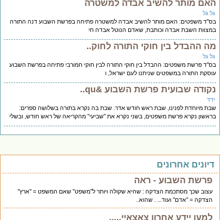
אם מותר להשיב אבדה למשטרה
ל גל
''ד משפטים: האם מותר להשיב אבדה למשטרה פתיחה בפרשת השבוע דנה התורה
צוות השבת אבדה וכותבת, שאדם הנוטל אבדה חי
ה ההבדל בין חוקי התורה לחוק..
ל גל
''ד פרשת משפטים: ההבדל בין חוקי התורה לבין חוקי חמורבי פתיחה בפרשת השבוע
סקת התורה במשפטים שניתנו לעם ישראל, ו
קודה שבועית פרשת השבוע &qu..
דד
ת מיוחדת לפנינו, שבת ראש חודש אדר. שבת בה נקרא בתורה בשלושה ספרים:
אשון נקרא פרשת משפטים, בשני נקרא את "שביעי" מהקריאה של ראש חודש, ובשלי
יונים אחרונים
פרשת השבוע - ראה
עצוב שכך מסתכמת הצדקה : שהיא שקולה ויותר ל"משפט" שאם המשפט = "ארץ"
הצדקה = "אדם" ועוד... . שהוא..
למען יידע אחרון צאצאיי.....