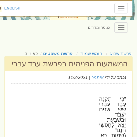
|
ENGLISH
Toggle
navigation
כניסה ומדורים
Toggle
navigation
פרשת שבוע
חומש שמות
פרשת משפטים
כא
ב
המשמעות הפנימית בפרשת עבד עברי
נכתב על ידי
איתמר
| 11/2/2021
"כִּי תִקְנֶה
עֶבֶד עִבְרִי
שֵׁשׁ שָׁנִים
יַעֲבֹד
וּבַשְּׁבִעִת
יֵצֵא לַחָפְשִׁי
חִנָּם"
(שמות כא,