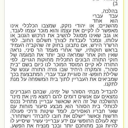
ב)
בהלכה,
עבד עברי
הוא אחד
מהשניים: או יהודי נזקק, שמצבו הכלכלי אינו
מאפשר לו לקיים את עצמו והוא מוכר עצמו לעבד,
או גנב שאינו מסוגל להשיב את הרכוש הגנוב או
עלותו, ונמכר לעבדות לצורך תשלום החוב. לפי
הרש"ר הירש, אם נתבונן בחוק זה שהקב"ה העמיד
בראש חוקותיו, ישר אחרי מעמד הר סיני, נראה
שאין חוק אחר שמראה טוב יותר את המגמה של
חוקי התורה הבונים התכלית מחוקות הגויים. לפי
התורה לא קיים המוסד המוכר לנו כיום בשם "בית
סוהר", והמקרה היחיד שבו גזרה התורה עונש של
שלילת חופש- זה סוגיית עבד עברי, המתבצעת בכך
שמביאים את העבריין לתוך בית המשפחה על מנת
לתקנו.
להבדיל מבתי הסוהר של ימינו, שבהם העברינים
נמצאים עם אנשים דומים להם ו"מצא מין את מינו"
ההשלכה של זה היא שכאשר עבריין מתחיל נכנס
לכותלי בית הסוהר הוא מבצע סיעור מוחות עם
שאר חבריו האסירים, לומד שיטות ודרכי פעולה
חדשות וכאשר "ישלם את חובו לחברה" וישתחרר,
יצא לעולם החופשי עם ידע עברייני עשיר שיסייע לו
להיות גנב מתוחכם יותר ובכך מנציח את הפשע.