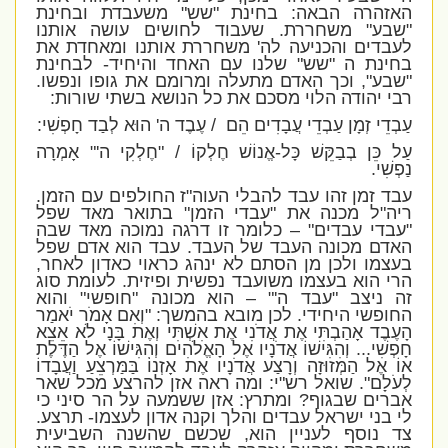
האזהרה הבאה: בחינת "שש" משעבדת ובחינת
"שבע" משחררת. שעבוד לחושים עושה אותנו
לעבדים והכניעה לה' משחררת אותנו ומאחדת את
בחינת ה "שש" שלנו עם האחד והיחיד- לבחינת
"שבע", וכך האדם מתעלה ומרומם את גופו ונפשו.
רבי יהודה הלוי מסכם את כל הנושא בשתי שורות:
עַבְדֵי זְמָן עַבְדֵי עֲבָדִים הֵם
/ עֶבֶד ה' הוּא לְבַד חָפְשִׁי:
עַל כֵּן בְבַקֵּשׁ כָּל-אֱנוֹשׁ חֶלְקוֹ / "חֶלְקִי ה'" אָמְרָה
נַפְשִׁי.
עבד זמן זהו עבד להבלי העוה"ז החולפים עם הזמן.
ריה"ל מכנה את "עבדי הזמן" בתואר מאד שפל
"עבדי עבדים" – כלומר זו דרגה נמוכה מאד שבה
האדם מכונה העבד של העבד. עבד הוא אדם שפל
בעצמו ולכן מן הסתם לא ינהג כראוי כאדון לאחר,
הרי הוא בעצמו משועבד נפשית ופיזית. לעומת סוג
זה ניצב "עבד ה'" – הוא מכונה "חופשי" והוא
החופשי היחידי. לכן מובא בהמשך: "וְאִם אָמֹר יֹאמַר
הָעֶבֶד אָהַבְתִּי אֶת אֲדֹנִי אֶת אִשְׁתִּי וְאֶת בָּנָי לֹא אֵצֵא
חָפְשִׁי... וְהִגִּישׁוֹ אֲדֹנָיו אֶל הָאֱלֹהִים וְהִגִּישׁוֹ אֶל הַדֶּלֶת
אוֹ אֶל הַמְּזוּזָה וְרָצַע אֲדֹנָיו אֶת אָזְנוֹ בַּמַּרְצֵעַ וַעֲבָדוֹ
לְעֹלָם". שואל רש"י: ומה ראה אזן להרצע מכל שאר
אברים שבגוף? ומתרץ: אזן ששמעה על הר סיני כי
לי בני ישראל עבדים והלך וקנה אדון לעצמו- תרצע.
צד נוסף לעניין הוא, שכשם שהשנה השביעית