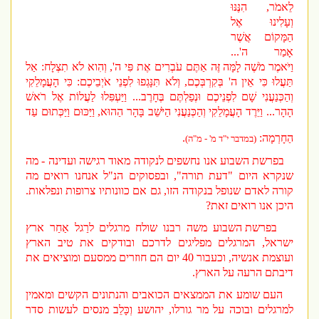
לֵאמֹר, הִנֶּנּוּ
וְעָלִינוּ אֶל
הַמָּקוֹם אֲשֶׁר
אָמַר ה'...
וַיֹּאמֶר מֹשֶׁה לָמָּה זֶּה אַתֶּם עֹבְרִים אֶת פִּי ה', וְהִוא לֹא תִצְלָח: אַל
תַּעֲלוּ כִּי אֵין ה' בְּקִרְבְּכֶם, וְלֹא תִּנָּגְפוּ לִפְנֵי אֹיְבֵיכֶם: כִּי הָעֲמָלֵקִי
וְהַכְּנַעֲנִי שָׁם לִפְנֵיכֶם וּנְפַלְתֶּם בֶּחָרֶב... וַיַּעְפִּלוּ לַעֲלוֹת אֶל רֹאשׁ
הָהָר... וַיֵּרֶד הָעֲמָלֵקִי וְהַכְּנַעֲנִי הַיֹּשֵׁב בָּהָר הַהוּא, וַיַּכּוּם וַיַּכְּתוּם עַד
הַחָרְמָה:
.
(במדבר י"ד מ' - מ"ה)
בפרשת השבוע אנו נחשפים לנקודה מאוד רגישה ועדינה - מה
שנקרא היום "דעת תורה", ובפסוקים הנ"ל אנחנו רואים מה
קורה לאדם שנופל בנקודה הזו, גם אם כוונותיו צרופות ונפלאות.
היכן אנו רואים זאת?
בפרשת השבוע משה רבנו שולח מרגלים לרַגל אַחַר ארץ
ישראל, המרגלים מפליגים לדרכם ובודקים את טיב הארץ
ועוצמת אנשיה, וכעבור 40 יום הם חוזרים ממסעם ומוציאים את
דיבתם הרעה על הארץ.
העם שומע את הממצאים הכואבים והנתונים הקשים ומאמין
למרגלים ובוכה על מר גורלו, יהושע וְכָּלֵב מנסים לעשות סדר