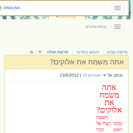
|
ENGLISH
Toggle
navigation
כניסה ומדורים
Toggle
navigation
פרשת שבוע
חומש במדבר
פרשת שלח
יד
מ
אתה משמח את אלוקים?
נכתב על ידי
אברהם לוי
| 13/6/2012
אתה
משמח
את
אלוקים?
וַיַּשְׁכִּמוּ
בַבֹּקֶר וַיַּעֲלוּ אֶל
רֹאשׁ הָהָר