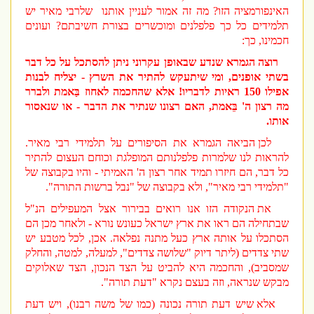
האינפורמציה הזו? מה זה אמור לעניין אותנו
שלרבי מאיר יש
תלמידים כל כך פלפלנים ומוכשרים בצורת חשיבתם? ועונים
חכמינו, כך:
רוצה הגמרא שנדע שבאופן עקרוני ניתן להסתכל על כל דבר
בשתי אופנים, ומי שיתעקש להתיר את השרץ - יצליח לבנות
אפילו 150 ראיות לדבריו! אלא שהחכמה לאחוז בַּאמת ולברר
מה רצון ה' בֵּאמת, האם רצונו שנתיר את הדבר - או שנאסור
אותו.
לכן הביאה הגמרא את הסיפורים על תלמידי רבי מאיר.
להראות לנו שלמרות פלפלנותם המופלגת וכוחם העצום להתיר
כל דבר, הם חיזרו תמיד אחר רצון ה' האמיתי - והיו בקבוצה של
"תלמידי רבי מאיר", ולא בקבוצה של "נבל ברשות התורה".
את הנקודה הזו אנו רואים בבירור אצל המעפילים הנ"ל
שבתחילה הם ראו את ארץ ישראל כעונש נורא - ולאחר מכן הם
הסתכלו על אותה ארץ כעל מתנה נפלאה. אכן, לכל מטבע יש
שתי צדדים (ליתר דיוק "שלושה צדדים", למעלה, למטה, והחלק
שמסביב), והחכמה היא להביט על הצד הנכון, הצד שאלוקים
מבקש שנראה, וזה בעצם נקרא "דעת תורה".
אלא שיש דעת תורה נכונה (כמו של משה רבנו), ויש דעת