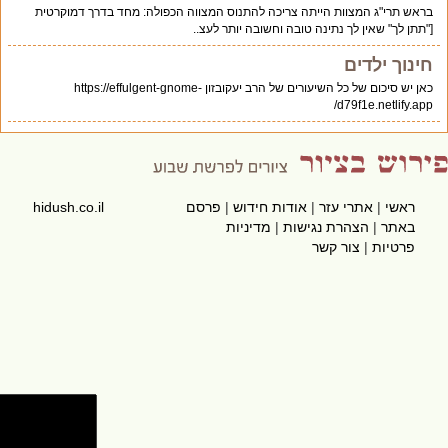
בראש תרי"ג המצוות הייתה צריכה להתנוס המצווה הכפולה: מחד בדרך דמוקרטית
["תתן לך" שאין לך נתינה טובה וחשובה יותר לעצ..
חינוך ילדים
כאן יש סיכום של כל השיעורים של הרב יעקובזון https://effulgent-gnome-
d79f1e.netlify.app/
ראשי
|
אתרי עזר
|
אודות חידוש
|
פרסם
hidush.co.il
באתר
|
הצהרת נגישות
|
מדיניות
פרטיות
|
צור קשר