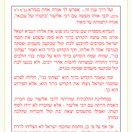
ועל דרך ענין זה... אפרש לך אגדה אחת בגמרא
(ב"מ נ"ט
, לגבי אותו מעשה עם רבי אליעזר 'בתנורו של עכנאי',
ע"ב)
אגדה התמוהה עד מאוד.
הגמרא מספרת שם שרבי נתן פגש את אליהו הנביא ושאל
אותו: מה עושה הקדוש ברוך הוא בזמן ששמע את חכמי
ישראל מסרבים להיכנע 'לבת קול' שבקעה משמים ופסקה
כנגדם? אמר לו אליהו, חִיֶךְ הקדוש ברוך הוא ואמר "נצחוני
בני", שהיה שמח הקדוש ברוך הוא על שהיו בניו הולכים
בדרך התורה ובמצותה להטות אחרי רבים, ולא נכנעו לבת
קול שבקעה משמים ופסקה כנגדם.
ומה שאמר הקדוש ברוך הוא "נצחוני בני", חלילה לפרש
שחכמי ישראל ניצחו את הקדוש ברוך הוא, אלא הפירוש
הוא כך.
במחלוקת ההלכתית שהייתה לרבי אליעזר עם חבריו,
האמת הייתה עם רבי אליעזר - אלא שחבריו לא ירדו לסוף
דעתו, ואפילו מהשמים יצאה 'בת קול' והכריזה שהלכה
כמותו.
אך אף על פי כן, מחמת שחכמי ישראל לא הצליחו לרדת