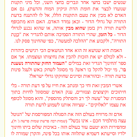
שנשים ישבו בחצי אחד וגברים בחצי השני, וכל מיני תקנות
שנועדו לבצר את חומת הדת וניקיון המוח והדעת), גם אם
האדם לא מבין את טעם התקנות הללו, אל לו להתנגח בדעת
התורה של גדולי הדור - וכאן נמדד האדם. האם הוא מתכופף
לדעת תורה רק בזמן
שהוא מבין
אותה, או שהוא נכנע לגדולי
הדור -
כל הזמן
, שהרי התורה הסמיכה אותם להגדיר את "כַּוֲנַת
התורה", ולקבוע את "ההלכה למעשה", כפי שהחינוך פסק לנו.
האמת היא שנושא זה הוא אחד הנושאים הכי רגישים ביהדות
- ולא לכולם יש את הזכות להבין את נחיצותו ועוצמתו. אך אם
ספר 'החינוך' הגדיר זאת במילים
"העמוד החזק שהתורה נשענת
בו
", מי יכול להקל בו ראש? מי מסוגל לשחק באש ולעגל פינות
בדעת תורה - ובהוראות וסייגים שחוקקו גדולי ישראל?
אשרי המבין זאת וחי כך ומנתב את חייו על פי דעת תורה - בלי
חיתוכים וקיצוצים וצנזורים, ענק האדם שמסוגל לחיות בתוך
המסגרת של "עשה לך רב והסתלק מהספק", והוא מסוגל לכופף
את עצמו "לאלוקים" - שציווה אותנו לשמוע לדעת תורה
אדם זה מרוויח בעולם הזה את הסגולה המפורסמת של "הנוטל
עצה מתלמיד חכם - אינו נכשל"
,
(ש
מות רבה פרשת שמות פרשה ג' ח')
ומהפירות הוא יטעם עוד בעולם הזה - באיכות שלום ביתו וחינוך
ילדיו וסייעתא דשמיא שתלווה אותו בכל פינה, והקרן שמורה לו