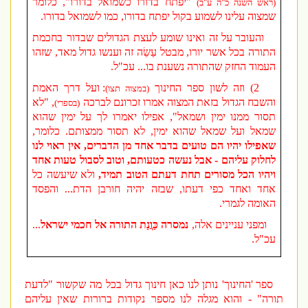
"יפתח בדורו כשמואל בדורו", כלומר
(ראש השנה כ"ה ע"ב)
שמצוה עלינו לשמוע בקול יפתח בדורו, כמו לשמואל בדורו.
והעובר על זה ואינו שומע לעצת הגדולים שבדור בחכמת
התורה בכל אשר יורו, מבטל עַשֵׂה זה וענשו גדול מאד, שזהו
העמוד החזק שהתורה נשענת בו... עכ"ל.
2) וזה לשון ספר החינוך
: ועל דרך האמת
(במצוה תצו)
והשבח הגדול בזאת המצוה אמרו זכרונם לברכה
, "לא
(בספרי)
תסור ממנו ימין ושמאל", אפילו יאמרו לך על ימין שהוא
שמאל ועל שמאל שהוא ימין, לא תסור ממצותם. כלומר,
שאפילו יהיו הם טועים בדבר אחד מן הדברים, אין ראוי לנו
לחלוק עליהם - אבל נעשה כטעותם, וטוב לסבול טעות אחד
ויהיו הכל מסורים תחת דעתם הטוב תמיד,
ולא שיעשה כל
אחד ואחד כפי דעתו, שבזה יהיה חורבן הדת... והפסד
האומה לגמרי.
ומפני עניינים אלה,
נמסרה כַּוֲנַת התורה אל חכמי ישראל
...
עכ"ל.
ספר 'החינוך' נותן לנו כאן חינוך גדול בכל מה שקשור "לדעת
תורה" - והוא מגלה לנו מספר נקודות ברורות שאין עליהם