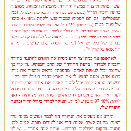
ועשו
צחוק וליצנות ממשה והתורה, מהציצית והמזוזה, ממתנות
כהונה והכהן הגדול
, וכמו
(כמופיע שם במדרשי חז"ל באריכות ואכמ"ל)
המעפילים - גם הם הסכימו למסור נפש ולקחת 97.48% סיכוי
של מוות בטוח
(שהרי מתוך 250 בעלי המחתות מקטירי הקטורת + קורח
ואהרון, משה הודיע להם שכו...ל...ם הולכים למות - ורק אותו אחד שה' יבחר בו
, וכל זה במסווה של מלחמת קודש למען
ישאר חי, וזה לא הפריע להם)
כבודם של כלל ישראל [כִּי כָל הָעֵדָה כֻּלָּם קְדֹשִׁים... וּמַדּוּעַ
תִּתְנַשְּׂאוּ עַל קְהַל ה'].
לא יאומן עד כמה יצר הרע מסית את האדם להתנגח בתורה
וחכמיה ולמרוד "בדעת התורה" של הרב והמנהיג.
עד כדי כך
שהיצר יכול לעשות לאדם "מהפכה" בראש ולהפוך את מוחו
ברגע אחד, ופעם להציג לו את הארץ כדבר רע ולמרוד בה' -
ובשנייה הבאה היצר יכול להציג לאדם את אותה ארץ כמתנה
עצומה שצריך להילחם עליה ולמות למענה... יצר הרע גם מסוגל
לעוור את האדם ולגרום לו להתלוצץ מהתורה ומצוותיה - ואף
לקחת 97.48% סיכון של מוות,
העיקר למרוד בגדול הדור ובדעת
התורה שלו.
ומדוע אנו מעלים את הנקודה הזו לבמה ועושים ממנה נזיד
רציני? מה זה קשור אלינו? הרי אנו לומדים תורה, קמים לנץ,
נותנים צדקות ומחלקים ברכות... אנחנו ליגה אחרת... יש לנו