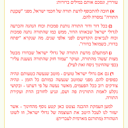
עוררין, ונסכם אותם במילים ברורות:
א)
חובה להתכופף לדעת תורה של חכמי ישראל, מפני "שְׁכַּוֲנַת
התורה" נמסרה להם.
ב)
בכל דור ודור התורה נותנת סמכות וכוח הנהגה והכרעה
לגדולי ישראל שבאותו הדור, ממש כמו שהתורה נתנה סמכות
וכוח לנביאים הקדושים לפני אלפי שנים. מה שנקרא "יפתח
בדורו, כשמואל בדורו".
ג)
המתעלם מדעת התורה של גדולי ישראל שבדורו מבטל
מצות 'עשה' מהתורה, ועוקר "עמוד חזק שהתורה נשענת עליו"
(כפי שהחינוך ניסח זאת לעיל).
ד)
גם אם גדולי ישראל טועים - מוטב שנעשה כטעותם ונהיה
כפופים להם. מפני שמוטב שנעשה כמותם כל הזמן - ונהיה
צודקים רוב ככל הפעמים, מאשר נעשה על פי דעתנו - ובקושי
נקלע לאמת התורנית פה ושם, ונגיע לחורבן הדת ועקירת
התורה.
למען העמקת ההבנה נצטט כאן קטע נוסף מהחינוך - אשר
יעזור לנו לעכל היטב את העוצמה של גדולי ישראל, וזו לשונו
הטהורה (מתורגם מארמית לעברית):