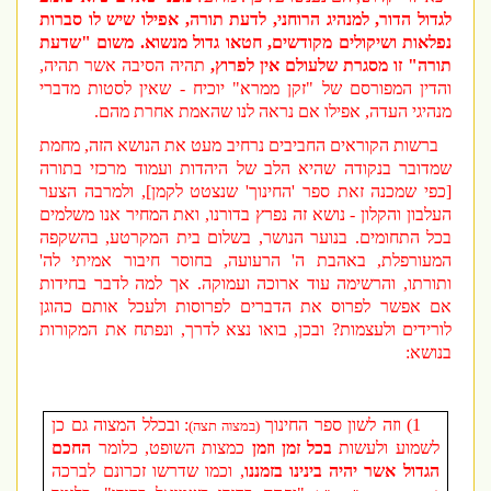
לגדול הדור, למנהיג הרוחני, לדעת תורה, אפילו שיש לו סברות
נפלאות ושיקולים מקודשים, חטאו גדול מנשוא. משום "שדעת
תורה" זו מסגרת שלעולם אין לפרוץ,
תהיה הסיבה אשר תהיה,
והדין המפורסם של "זקן ממרא" יוכיח - שאין לסטות מדברי
מנהיגי העדה, אפילו אם נראה לנו שהאמת אחרת מהם.
ברשות הקוראים החביבים נרחיב מעט את הנושא הזה, מחמת
שמדובר בנקודה שהיא הלב של היהדות ועמוד מרכזי בתורה
[כפי שמכנה זאת ספר 'החינוך' שנצטט לקמן], ולמרבה הצער
העלבון והקלון - נושא זה נפרץ בדורנו, ואת המחיר אנו משלמים
בכל התחומים. בנוער הנושר, בשלום בית המקרטע, בהשקפה
המעורפלת, באהבת ה' הרעועה, בחוסר חיבור אמיתי לה'
ותורתו, והרשימה עוד ארוכה ועמוקה. אך למה לדבר בחידות
אם אפשר לפרוס את הדברים לפרוסות ולעכל אותם כהוגן
לורידים ולעצמות? ובכן, בואו נצא לדרך, ונפתח את המקורות
בנושא:
1) וזה לשון ספר החינוך
: ובכלל המצוה גם כן
(במצוה תצה)
לשמוע ולעשות
בכל זמן וזמן
כמצות השופט, כלומר
החכם
הגדול אשר יהיה בינינו בזמננו
, וכמו שדרשו זכרונם לברכה