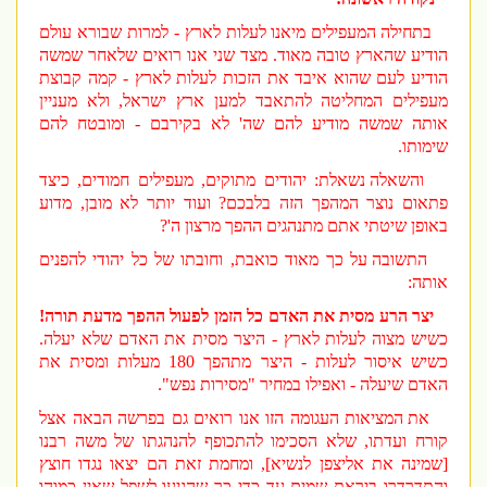
בתחילה המעפילים מיאנו לעלות לארץ - למרות שבורא עולם
הודיע שהארץ טובה מאוד. מצד שני אנו רואים שלאחר שמשה
הודיע לעם שהוא איבד את הזכות לעלות לארץ - קמה קבוצת
מעפילים המחליטה להתאבד למען ארץ ישראל, ולא מעניין
אותה שמשה מודיע להם שה' לא בקירבם - ומובטח להם
שימותו.
והשאלה נשאלת: יהודים מתוקים, מעפילים חמודים, כיצד
פתאום נוצר המהפך הזה בלבכם? ועוד יותר לא מובן, מדוע
באופן שיטתי אתם מתנהגים ההפך מרצון ה'?
התשובה על כך מאוד כואבת, וחובתו של כל יהודי להפנים
אותה:
יצר הרע מסית את האדם כל הזמן לפעול ההפך מדעת תורה!
כשיש מצוה לעלות לארץ - היצר מסית את האדם שלא יעלה.
כשיש איסור לעלות - היצר מתהפך 180 מעלות ומסית את
האדם שיעלה - ואפילו במחיר "מסירות נפש".
את המציאות העגומה הזו אנו רואים גם בפרשה הבאה אצל
קורח ועדתו, שלא הסכימו להתכופף להנהגתו של משה רבנו
[שמינה את אליצפן לנשיא], ומחמת זאת הם יצאו נגדו חוצץ
והתדרדרו ביראת שמים עד כדי כך שהגיעו לשפל שאין כמוהו