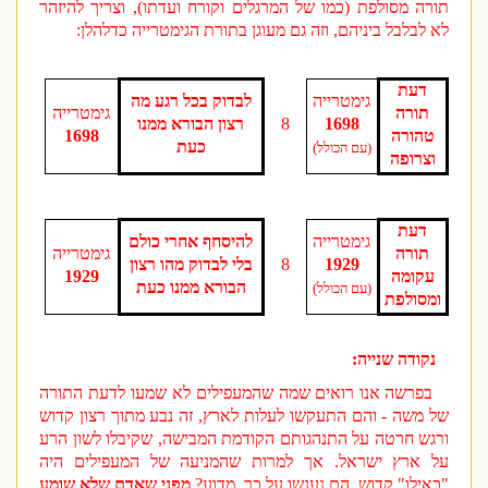
תורה מסולפת (כמו של המרגלים וקורח ועדתו), וצריך להיזהר
לא לבלבל ביניהם, וזה גם מעוגן בתורת הגימטרייה כדלהלן:
דעת
גימטרייה
לבדוק בכל רגע מה
תורה
גימטרייה
1698
8
רצון הבורא ממנו
טהורה
1698
כעת
(עם הכולל)
וצרופה
דעת
גימטרייה
להיסחף אחרי כולם
תורה
גימטרייה
1929
8
בלי לבדוק מהו רצון
עקומה
1929
הבורא ממנו כעת
(עם הכולל)
ומסולפת
נקודה שנייה:
בפרשה אנו רואים שמה שהמעפילים לא שמעו לדעת התורה
של משה - והם התעקשו לעלות לארץ, זה נבע מתוך רצון קדוש
ורגש חרטה על התנהגותם הקודמת המבישה, שקיבלו לשון הרע
על ארץ ישראל. אך למרות שהמניעה של המעפילים היה
"כאילו" קדוש, הם נענשו על כך. מדוע?
מפני
שאדם שלא שומע