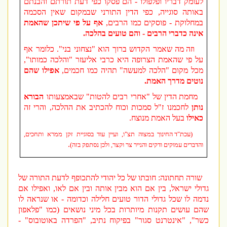
לעומק דבריו ופלפולו - הם פסקו כפי דעת תורתם והבנתם
באותה סוגייה, כפי הדין התורני שבמקום שאין הסכמה
במחלוקת - פוסקים כמו הרבים,
אף על פי שיתכן שהאמת
אינה כדברי הרבים - והם טועים בהלכה.
וזה מה שאמר הקדוש ברוך הוא "נצחוני בני". כלומר אף
על פי שהאמת הצרופה היא כרבי אליעזר "והלכה כמותו",
מכל מקום "הלכה למעשה" תהיה כמו חכמים,
אפילו שהם
נוטים מדרך האמת.
מחמת הדין של "אחרי רבים להטות" שבאמצעותו
הבורא
נותן
לחכמנו ז"ל סמכות וכוח להכתיב את ההלכה, והרי זה
כאילו
בעל האמת מנוצח.
(עכת"ד החינוך במצוה תצ"ו, ועיין עוד בסוגיית זקן ממרא ותחכים,
.
והדברים עמוקים ודקים והנייר צר וקצר, ולכן נסתפק בזה)
שורה תחתונה: חובתו של כל יהודי להתכופף לדעת התורה של
גדולי ישראל, בין אם הוא מבין אותה ובין אם לאו, ואפילו אם
נדמה לו שכל גדולי הדור טועים חלילה וכדומה - או שנראה לו
שהם עושים תקנות מיותרות בכל מיני נושאים (כמו "פלאפון
כשר", "אינטרנט סגור" בפיקוח נתיב, "הפרדה באוטובוס" -