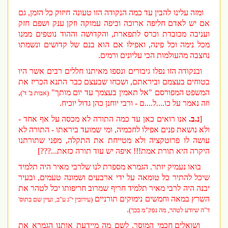
ומזה עלינו להבין עד כמה הנקודה הזו טעונה חיזוק כל הזמן, גם
אם יש לאדם חליפה ארוכה וכיפה עמוקה וזקן ענק ושפם חזק
ועניבה מכובדת וכרס לתפארת, והקדושה וההוד נוטפים ממנו
מכל נימה וכל פינה, ואפילו אם הוא בנם של קדושים ונשמתו
נחצבה מהעולמות הכי עליונים ורמים.
ובנקודה הזו נפלו גיבורים ונספו מאיתנו חללים רבים אשר היו
בטוחים בעצמם וביראתם, ושכחו שבעצם כבר התנא הכריז את
המשפט המפורסם "אל תאמין בעצמך עד יום מותך"
,
(אבות ב' ד')
וזה נאמר על כו....ל....ם - ורבי יוחנן כהן גדול יוכיח.
[
נ.ב.
אנו רואים כאן עד כמה התורה לא מכסה על אף אחד -
ולא נושאת פנים אפילו לחכמיה, ומי שמועד ביראתו - התורה לא
עושה לו פרוטקציה ולא מטייחת את התקלה, מפני שתורתנו
היקרה היא תורת אמת!!! איפה יש עוד תורה כזאת...???]
בואו נעמיק יותר. הגמרא מספרת לנו שלרבי מאיר היה תלמיד
שיכל להתיר כל טומאה על ידי ארבעים ושמונה טעמים, ובעיר
יבנה היה לרבי מאיר תלמיד חריף שמרוב חריפותו יכל לטהר את
השרץ במאה וחמשים נימוקים תורניים
(עירובין י"ג ע"ב, ועיין שם בתוס'
.
ד"ה שיודע לטהר, מה נפק"מ בכך)
ושואלים חכמי המוסר, לשם מה מיידעת אותנו הגמרא את