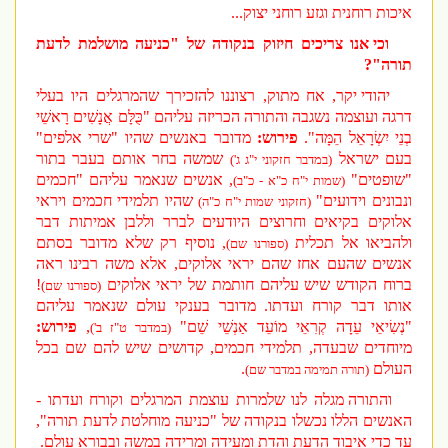
איכות רוחנית וגזע רוחני יצוק...
וכי אנו צריכים חיזוק בנקודה של "כניעה מושלמת לדעת
תורה"?
יהודי יקר, אח מתוק, רצוננו להזכירך שהמרגלים היו בעלי
דרגה ועוצמה נשגבה והתורה הכריזה עליהם "כֻּלָּם אֲנָשִׁים רָאשֵׁי
בְנֵי יִשְׂרָאֵל הֵמָּה".
פירוש:
מדובר באנשים שהיו "שרי אלפים"
בעם ישראל
שמשה בחר אותם בעבר בתור
(במדבר חזקוני י"ג ג')
"שופטים"
, אנשים שנאמר עליהם "חכמים
(שמות י"ח כ"א - כ"ב)
ונבונים וידועים"
שהיו תלמידי חכמים ויראי
(חזקוני שמות י"ח כ"ה)
אלוקים בקיאים וחרוצים היודעים לברר וללבן אמיתות דבר
ולהביאו אל תכלית
, נוסיף רק שלא מדובר בסתם
(ספורנו שם)
אנשים שהעם אחז שהם יראי אלוקים, אלא משה רבינו ראה
ברוח הקודש שיש עליהם חותמת של יראי אלוקים
!
(ספורנו שם)
אותו דבר קורח ועדתו. מדובר בענקי עולם שנאמר עליהם
"נְשִׂיאֵי עֵדָה קְרִאֵי מוֹעֵד אַנְשֵׁי שֵׁם"
,
פירוש:
(במדבר ט"ז ב')
מיוחדים שבעדה, תלמידי חכמים, קדושים שיש להם שם בכל
העולם
.
(תורה תמימה במדבר שם)
והתורה מגלה לנו שלמרות עוצמת המרגלים וקורח ועדתו -
האנשים הללו נכשלו בנקודה של "כניעה מוחלטת לדעת תורה",
עד כדי איבוד הדעת והדת ומעידה ומרידה במשה ובבורא עולם.