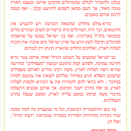
בבלגן ולהבהיר לכולם שהמרגלים מרמים אותם ובעצם הארץ
טובה מאוד, אך העם ממאן לשמוע ליהושע וְכָּלֵב - ואף מנסה
לרגום אותם באבנים.
בורא עולם מחליט שהסאה הוגדשה ויש להעניש את
החוטאים, וכך היה. המרגלים מתו בייסורים קשים ועינויים מרים
כמבואר בחז"ל באריכות, ואף בני ישראל נענשו על שהאמינו
למרגלים וקיבלו לשון הרע על ארץ ישראל והם איבדו את הזכות
לעלות לארץ, ואלוקים החליט שהארץ תינתן רק לבניהם.
בני ישראל שומעים על העונש הגדול ואוחז אותם צער נורא
וחרטה עמוקה, ולפתע קמה מתוכם קבוצת "מעפילים" ומודיעה
שהיא רוצה לעלות לארץ. משה רבינו מודיע לאותם מעפילים
שרצונם הנפלא הגיע באיחור ועליהם לשאת את עונשם ולמות
במדבר - ולא כדאי להם להמרות את צו הבורא ולנסות לעלות
לארץ, פן יפלו בחרב יושבי המקום. אך אותם אנשים התעלמו
מדברי משה ופתחו במסע עלייה לארץ, וסופם שנפלו בחרב
העמלקים.
עד כאן ההיסטוריה הכואבת, וכל מי שמעמיק בה לומד ממנה
שתי נקודות מהותיות ויסודיות בסוגייה שנקראת "דעת תורה",
ואלו הן:
נקודה ראשונה: