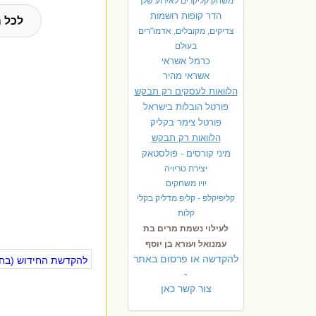
משחק קליקרים לאירוע שלך
הדר קופות רושמות
לכל ה
צדיקים, מקובלים, אדמו"רים
בעולם
כרמל אשראי
אשראי מהיר
הלוואות לעסקים רק תבקש
פורטל הובלות בישראל
פ
ורטל צימר בקליק
הלוואות רק תבקש
מיני קורסים - פולסטאק
יצירת טריויה
יויו משחקים
קליפיקלפ - קליפ מדליק בקלי
קלות
לעילוי נשמת מרים בת
עמנואל ועזרא בן יוסף
להקדשה או פרסום באתר
להקדשת החידוש (בחינ
-
צור קשר כאן