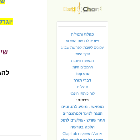
של
יוגר
סגולות ותפילות
ציורים לפרשת השבוע
עלונים לשבת ולפרשת שבוע
שיש
הדף היומי
המשנה היומית
הרמב"ם היומי
להג
טופ-top
דברי תורה
תהילים
לוח כיתתי חינמי
פרסום:
מופאש - מופע להטוטים
הצגה לנוער ולמתגברים
אתר שורש - גולשים לתוכן
הלכה בפרשה
מחולל משחקים ClapLab