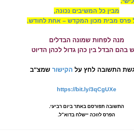
ישי
.
מבין כל המשיבים נכונה,
ל פרס מבית מכון המקדש – אחת לחודש
.
מנה לפחות שמונה הבדלים
 בהם הבדל בין כהן גדול לכהן הדיוט
שת התשובה לחץ על
הקישור
שמצ"ב
https://bit.ly/3qCgUXe
התשובה תפורסם באתר ביום רביעי
.
הפרס לזוכה יישלח בדוא"ל.