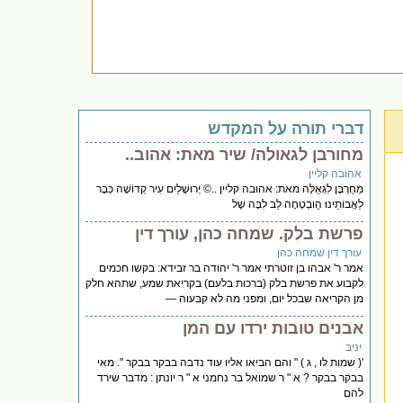
דברי תורה על המקדש
מחורבן לגאולה/ שיר מאת: אהוב..
אהובה קליין
מֵחֻרְבָּן לִגְאֻלָּה מאת: אהובה קליין ..© יְרוּשָׁלַיִם עִיר קְדוֹשָׁה כְּבָר
לַאֲבוֹתֵינוּ הֻובְטְחָה לֵב לִבָּה שֶׁל
פרשת בלק. שמחה כהן, עורך דין
עורך דין שמחה כהן
אמר ר' אבהו בן זוטרתי אמר ר' יהודה בר זבידא: בקשו חכמים
לקבוע את פרשת בלק (ברכות בלעם) בקריאת שמע, שתהא חלק
מן הקריאה שבכל יום, ומפני מה לא קבעוה —
אבנים טובות ירדו עם המן
יניב
'( שמות לו , ג ) " והם הביאו אליו עוד נדבה בבקר בבקר ". מאי
בבקר בבקר ? א " ר שמואל בר נחמני א " ר יונתן : מדבר שירד
להם