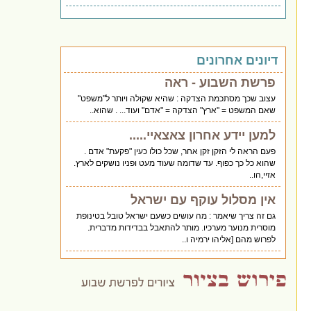
דיונים אחרונים
פרשת השבוע - ראה
עצוב שכך מסתכמת הצדקה : שהיא שקולה ויותר ל"משפט"
שאם המשפט = "ארץ" הצדקה = "אדם" ועוד... . שהוא..
למען יידע אחרון צאצאיי.....
פעם הראה לי הזקן זקן אחר, שכל כולו כעין "פקעת" אדם .
שהוא כל כך כפוף. עד שדומה שעוד מעט ופניו נושקים לארץ.
אזיי,הו..
אין מסלול עוקף עם ישראל
גם זה צריך שיאמר : מה עושים כשעם ישראל טובל בטינופת
מוסרית מנוער מערכיו. מותר להתאבל בבדידות מדברית.
לפרוש מהם [אליהו ירמיה ו..