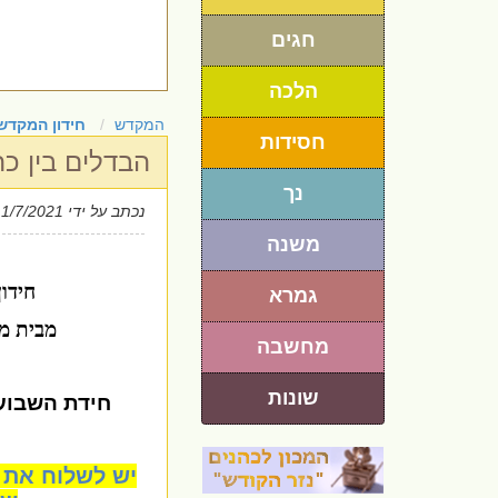
חגים
הלכה
המקדש
חידון המקדש
חסידות
הבדלים בין כה
נך
נכתב על ידי
 1/7/2021
משנה
חידו
גמרא
מבית מ
מחשבה
שונות
חידת השבוע
יש לשלוח את 