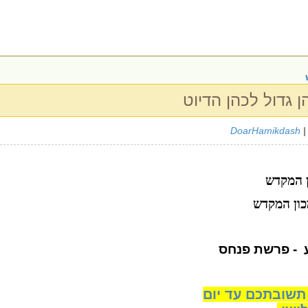
ן גדול לכהן הדיוט
DoarHamikdash
|
ן המקדש
כון המקדש
- פרשת פנחס
תשובתכם עד יום