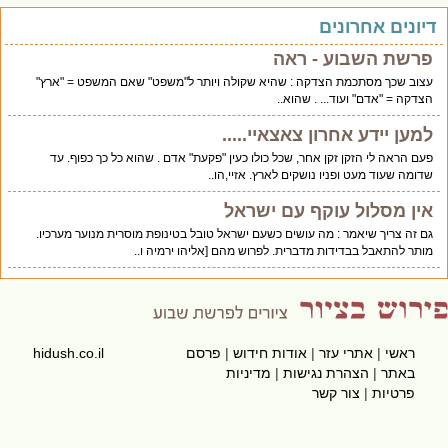
יונים אחרונים
פרשת השבוע - ראה
עצוב שכך מסתכמת הצדקה : שהיא שקולה ויותר ל"משפט" שאם המשפט = "ארץ"
הצדקה = "אדם" ועוד... . שהוא..
למען יידע אחרון צאצאיי.....
פעם הראה לי הזקן זקן אחר, שכל כולו כעין "פקעת" אדם . שהוא כל כך כפוף. עד
שדומה שעוד מעט ופניו נושקים לארץ. אזיי,הו..
אין מסלול עוקף עם ישראל
גם זה צריך שיאמר : מה עושים כשעם ישראל טובל בטינופת מוסרית מנוער מערכיו.
מותר להתאבל בבדידות מדברית. לפרוש מהם [אליהו ירמיה ו..
ראשי
|
אתרי עזר
|
אודות חידוש
|
פרסם
hidush.co.il
באתר
|
הצהרת נגישות
|
מדיניות
פרטיות
|
צור קשר