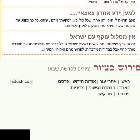
הצדקה = "אדם" ועוד... . שהוא..
למען יידע אחרון צאצאיי.....
פעם הראה לי הזקן זקן אחר, שכל כולו כעין "פקעת" אדם . שהוא כל כך כפוף. עד
שדומה שעוד מעט ופניו נושקים לארץ. אזיי,הו..
אין מסלול עוקף עם ישראל
גם זה צריך שיאמר : מה עושים כשעם ישראל טובל בטינופת מוסרית מנוער מערכיו.
מותר להתאבל בבדידות מדברית. לפרוש מהם [אליהו ירמיה ו..
ראשי
|
אתרי עזר
|
אודות חידוש
|
פרסם
hidush.co.il
באתר
|
הצהרת נגישות
|
מדיניות
פרטיות
|
צור קשר