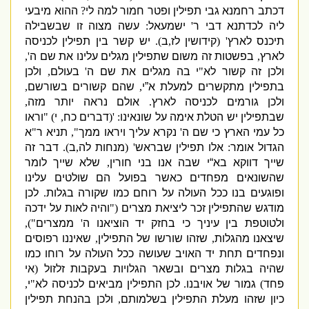
דכתב רחמנא גבי תפילין ופטר חמור למה לי
?
ההוא מיבעי
ליה לכדתנא דבי ר
'
ישמעאל
:
עשה מצוה זו שבשבילה
תיכנס לארץ
' (
קידושין לז
,
ב
).
יש קשר בין תפילין לכניסה
לארץ
,
בפשטות זה משום שתפילין מגלים עלינו את שם ה
',
ולכן זה קשור לא
"
י בה מגלים את שם ה
'
בעולם
,
ולכן
בתפילין מתקשרים למעלת א”י
,
שהם קשורים בשורשם
,
ולכן גורמים לכניסה לארץ
.
אולם נראה יותר מזה
,
שבתפילין יש הטלת אימה על שונאינו
: '
(
דברים כח
,
י
) "
וראו
כל עמי הארץ כי שם ה
'
נקרא עליך ויראו ממך
",
תניא ר
"
א
הגדול אומר
:
אלו תפילין שבראש
' (
מנחות לה
,
ב
).
דבר זה
שייך דווקא בא“י שבה אנו בני חורין
,
שלא שייך לומר
שהשונאים מפחדים כאשר בפועל הם שולטים עלינו
ופוגעים בנו ככל העולה על רוחם כמו שקורה בגלות
.
לכן
מודגש שהתפילין זכר ליציאת מצרים
("
והיה לאות על ידכה
ולטוטפת בין עיניך כי בחזק יד הוציאנו ה
'
ממצרים
"),
שיצאנו מהגלות
,
שזהו שורשו של התפילין
,
שאיננו רפוסים
ונפחדים תחת יד האויב שעושה ככל העולה על רוחו כמו
שהיה בגלות מצרים ובשאר הגלויות בעקבות זלזול
(
אי
פחד
)
גמור של אויבנו
.
לכן התפילין מביאים לכניסה לא
"
י
,
כיון שזהו מעלת התפילין בשלמותם
,
ולכן בהנחת תפילין