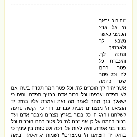
"
והיה כי יבאך
ה
'
אל ארץ
הכנעני כאשר
נשבע לך
ולאבתיך
ונתנה לך
.
והעברת כל
פטר רחם
לה
'
וכל פטר
שגר בהמה
אשר יהיה לך הזכרים לה
'.
וכל פטר חמר תפדה בשה ואם
לא תפדה וערפתו וכל בכור אדם בבניך תפדה
.
והיה כי
ישאלך בנך מחר לאמר מה זאת ואמרת אליו בחזק יד
הוציאנו ה
'
ממצרים מבית עבדים
.
ויהי כי הקשה פרעה
לשלחנו ויהרג ה
'
כל בכור בארץ מצרים מבכר אדם ועד
בכור בהמה על כן אני זבח לה
'
כל פטר רחם הזכרים וכל
בכור בני אפדה
.
והיה לאות על ידכה ולטוטפת בין עיניך כי
בחזק יד הוציאנו ה
'
ממצרים
" (
שמות יג
,
יא
-
טז
).
'
ביאה