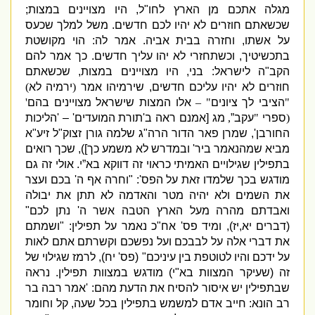
מגלה אתכם מן הארץ לחו
"
ל
,
היו מצויינים במצות
;
שכשאתם חוזרים לא יהיו לכם חדשים
.
משל למלך שכעס
על אשתו
,
וחזרה בבית אביה
.
אמר לה
:
הוי מקושטת
בתכשיטיך
,
וכשתחזרי לא יהו עליך חדשים
.
כך אמר להם
הקב
"
ה לישראל
:
בני
,
היו מצויינים במצות
,
שכשאתם
חוזרים לא יהיו עליכם חדשים
,
שירמיהו אמר
(
ירמיה לא
)
"
הציבי לך ציונים
" –
אלו המצות שישראל מצויינים בהם
'
(
ספרי
"
עקב”
,
מג
[
אמנם ראה ב
'
תורת המועדים
' – '
הליכות
החורבן
',
שמרן פאר הדור הרה
"
ג שלמה גורן זצוק
"
ל זיע
"
א
מביא שמהנאמר ביר
'
ובמדרש לא משמע כך
]),
שכך רואים
בתפילין שגילויים האמיתי כראוי זה דווקא בא”י
.
אולי זה גם
מודגש בכך שלמדו זאת על הפס
': "
וחרה אף ה
'
בכם ועצר
את השמים ולא יהיה מטר והאדמה לא תתן את יבולה
ואבדתם מהרה מעל הארץ הטבה אשר ה
'
נתן לכם
"
(
דברים יא
,
יז
),
ומיד פס
'
אח
"
כ נאמר על תפילין
: "
ושמתם
את דברי אלה על לבבכם ועל נפשכם וקשרתם אתם לאות
על ידכם והיו לטוטפת בין עיניכם
" (
פס
'
יח
),
לרמז שגילוי של
זה
(
שעיקר המצוות בא
"
י
)
מודגש במצוות תפילין
.
נראה
שבתפילין יש איסור להסיח את הדעת מהם
: '
אמר רבה בר
רב הונא
:
חייב אדם למשמש בתפילין בכל שעה
,
קל וחומר