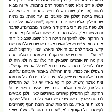
שלא פודים אלא נשאר הפטר רחם בחמור
),
אז זה מביא
למוות
(
עריפה
),
שזה בא להדגיש שהפחד מישראל לא
נעשה בגלות
(
שלכן שם פוגעים בנו עד מוות
).
גם נראה
שהתפילין מגלים את יד ה
'
החזקה
("
והיה לאות על ידכה
ולטוטפת בין עיניך כי בחזק יד הוציאנו ה
'
ממצרים
"),
שדבר
זה נעשה בא
"
י
,
שלא כמו בחו
"
ל שאנו בגלות ולכן אין זה יד
ה
'
החזקה
,
אלא להיפך זה מגלה חילול השם
,
שכביכול יד ה
'
איננה חזקה
: “
ויבוא אל הגוים אשר באו שם ויחללו את שם
קדשי באמר להם עם ה
'
אלה ומארצו יצאו
" (
יחזקאל לו
,
כ
).
'
"
ויבוא
" – ...
ומדרש אגדה
:
הקב
"
ה בא עמהם בגולה והטה
אוזן מה היו אומרים השבאין
:
הרי אלו עם ה
'
ולא היה לו
יכולת להצילן
.
במדרש איכה רבתי
.
"
ויחללו את שם קדשי
" -
השפילו את כבודי
,
ומהו החילול
?
באמור אויביהם עליהם
:
עם ה
'
אלה ומארצו יצאו
,
ולא היה יכולת בידו להציל את עמו
ואת ארצו
' (
רש
"
י
).
לכן דווקא בא
"
י יש גילוי של התפילין
בשלמות
,
לעומת הגלות שבה יש פגיעה בגילוי יד ה
'
החזקה
.
לכן התפילין קשורים בשורשם לא
"
י
,
ולכן מביאים
לכניסה לארץ
.
נראה שבזה יש דוגמה לדברי חז
"
ל שעיקר
המצוות זה בא
"
י
,
גם המצוות שהם חובת הגוף (שחייבים
לקיימם בכל מקום)
: '
ד
"
א
, "
ואבדתם מהרה
"
-
אע
"
פ שאני