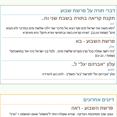
ברי תורה על פרשת שבוע
קנת קריאה בתורה בשבת שני וח..
יב
יסע משה את ישראל מים סוף ויצאו אל מדבר שור וילכו שלשת ימים במדבר ולא מצאו
ם" (שמות טו,כב). 'ושיהו קוראין בשני ובחמישי עזרא תיקן? והא מעיקרא
רשת השבוע - בא
לון
יְהִי חֹשֶׁךְ אֲפֵלָה בְּכָל אֶרֶץ מִצְרַיִם שְׁלֹשֶׁת יָמִים... וּלְכָל בְּנֵי יִשְׂרָאֵל הָיָה אוֹר בְּמוֹשְׁבֹתָם"
מות י, כב-כג)
לון "אברהם יגל" ל..
avi
ון "אברהם יגל" לפרשת "בא" תשפ"ב - לחץ כאן להורדה
יונים אחרונים
פרשת השבוע - ראה
עצוב שכך מסתכמת הצדקה : שהיא שקולה ויותר ל"משפט" שאם המשפט = "ארץ"