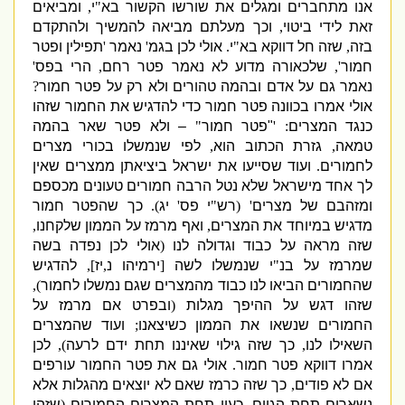
אנו מתחברים ומגלים את שורשו הקשור בא
"
י
,
ומביאים
זאת לידי ביטוי
,
וכך מעלתם מביאה להמשיך ולהתקדם
בזה
,
שזה חל דווקא בא
"
י
.
אולי לכן בגמ
'
נאמר
'
תפילין ופטר
חמור
',
שלכאורה מדוע לא נאמר פטר רחם
,
הרי בפס
'
נאמר גם על אדם ובהמה טהורים ולא רק על פטר חמור
?
אולי אמרו בכוונה פטר חמור כדי להדגיש את החמור שזהו
כנגד המצרים
: '
"
פטר חמור
"
–
ולא פטר שאר בהמה
טמאה
,
גזרת הכתוב הוא
,
לפי שנמשלו בכורי מצרים
לחמורים
.
ועוד שסייעו את ישראל ביציאתן ממצרים שאין
לך אחד מישראל שלא נטל הרבה חמורים
טעונים מכספם
ומזהבם של מצרים
' (
רש
"
י פס
'
יג
).
כך שהפטר חמור
מדגיש במיוחד את המצרים
,
ואף מרמז על הממון שלקחנו
,
שזה מראה על כבוד וגדולה לנו
(
אולי לכן נפדה בשה
שמרמז על בנ
"
י שנמשלו לשה
[
ירמיהו נ
,
יז
],
להדגיש
שהחמורים הביאו לנו כבוד מהמצרים שגם נמשלו לחמור
),
שזהו דגש על ההיפך מגלות
(
ובפרט אם מרמז על
החמורים שנשאו את הממון כשיצאנו
;
ועוד שהמצרים
השאילו לנו
,
כך שזה גילוי שאיננו תחת ידם לרעה
),
לכן
אמרו דווקא פטר חמור
.
אולי גם את פטר החמור עורפים
אם לא פודים
,
כך שזה כרמז שאם לא יוצאים מהגלות אלא
נשארים תחת הגוים
,
כעין תחת המצרים החמורים
(
שזהו