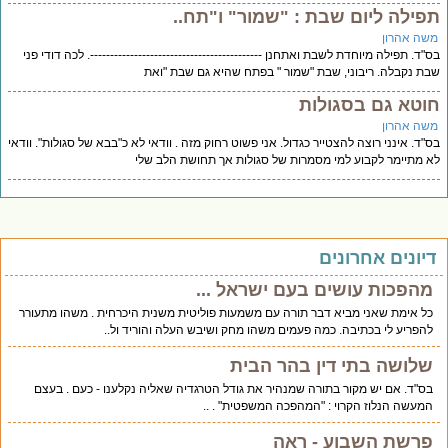
פילה ליום שבת : "שמור" ו"תח..
שה אהרון
"ד. תפילה מיוחדת לשבת ואתחנן -------------------------------------------. לכה דודי פני
ת נקבלה. ריבוני, שבת "שמור " בפתח שהיא גם שבת "ואת
וטא גם בסגולות
שה אהרון
"ד. אינני רוצה להצטייר כגדול. אני פשוט רחוק מזה . וודאי לא כ"בבא של סגולות". וודאי
 מתיימר לקבוע למי מסמרות של סגולות אך תחושת הלב שלי
יונים אחרונים
מהפכות עושים בעם ישראל ...
כל אימת שאני מביא דבר תורה עם משמעות פוליטית משנית היכרחית . משהו מתעורר
להפריע לי בכתיבה. כמה פעמים משהו מחק ושיבש העלה והוריד ול..
שלושה בתי דין בהר הבית
בס"ד. אם יש מקור בתורה שמנהיר את גודל הטרגדיה שאליה נקלענו - כעם . בעצם
המעשה הנלוז הקרוי : "המהפכה המשפטית" . ..
פרשת השבוע - ראה