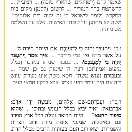
שאמר להם (למרגלים, שהארץ טובה) ...
רביעית
...
להשתטח בהר המוריה ... לרשום (לסמן) מקום בית
המקדש ולומר לישראל כי זה יהיה בית אלוהים".
משה לא מתחנן על טובתו האישית, אלא על השלמת
משימותיו.
ג,כו:
וַיִּתְעַבֵּר יְהוָה בִּי לְמַעַנְכֶם: אם הייתה גזירת ה' ...
על אשר מרה פיו במי מריבה ...
איך אמר וַיִּתְעַבֵּר
יְהוָה בִּי לְמַעַנְכֶם
?
... בעבור שמתו במדבר (בגלל
מיעוט אמונתם) רצה ה' שימות גם כן שמה ...
ובעבורם נענש משה
". חטא משה אינו מצדיק עונש
כזה אם היה עומד בפני עצמו, אלא ברקע חטאי העם.
ד,כח:
וַעֲבַדְתֶּם-שָׁם אֱלֹהִים, מַעֲשֵׂה יְדֵי אָדָם:
אברבנאל: "איך יביא בכלל העונש ובתוכו ...
שהוא
סיפור החטא
? ... היום מבואר ונגלה בכל ארץ ספרד
וגם באיטליה, שמפני אימת מוות ורוב הצרות
והשמדות, יצאו רוב העם בעוונות הרבים מכלל הדת,