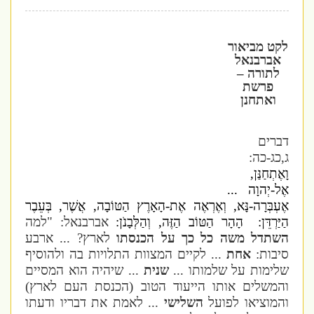
לקט מביאור
אברבנאל
לתורה –
פרשת
ואתחנן
דברים
ג,כג-כה:
וָאֶתְחַנַּן,
אֶל-יְהוָה ...
אֶעְבְּרָה-נָּא, וְאֶרְאֶה אֶת-הָאָרֶץ הַטּוֹבָה, אֲשֶׁר, בְּעֵבֶר
הַיַּרְדֵּן: הָהָר הַטּוֹב הַזֶּה, וְהַלְּבָנֹן:
אברבנאל: "למה
השתדל משה כל כך על הכנסתו
לארץ? ... ארבע
סיבות:
אחת
... לקיים המצוות התלויות בה ולהוסיף
שלימות על שלמותו ...
שנית
... שיהיה הוא המסיים
והמשלים אותו הייעוד הטוב (הכנסת העם לארץ)
והמוציאו לפועל
השלישי
... לאמת את דבריו ודעתו