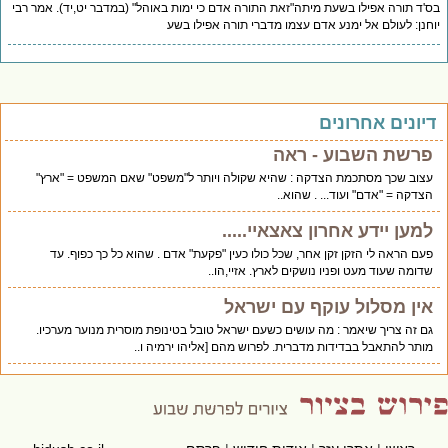
'ד תורה אפילו בשעת מיתה"זאת התורה אדם כי ימות באוהל" (במדבר יט,יד). אמר רבי
חנן: לעולם אל ימנע אדם עצמו מדברי תורה אפילו בשע
יונים אחרונים
פרשת השבוע - ראה
עצוב שכך מסתכמת הצדקה : שהיא שקולה ויותר ל"משפט" שאם המשפט = "ארץ"
הצדקה = "אדם" ועוד... . שהוא..
למען יידע אחרון צאצאיי.....
פעם הראה לי הזקן זקן אחר, שכל כולו כעין "פקעת" אדם . שהוא כל כך כפוף. עד
שדומה שעוד מעט ופניו נושקים לארץ. אזיי,הו..
אין מסלול עוקף עם ישראל
גם זה צריך שיאמר : מה עושים כשעם ישראל טובל בטינופת מוסרית מנוער מערכיו.
מותר להתאבל בבדידות מדברית. לפרוש מהם [אליהו ירמיה ו..