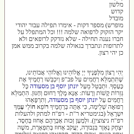
מלשון
קדוש
מובדל
מופרש) מספר דקות - אימרו תפילה עבור יהודי
יקר הזקוק לרפואה שלמה !!! וכל המתפלל על
חברו נענה תחילה - שלא נזדקק לרופאים ולא
לתרופות ונתברך בגאולה שלמה בקרוב ממש אמן
כן יהי רצון.
יְהִי רָצוֹן מִלְּפָנֶיךָ יְיָ אֱלוֹהֵינוּ וֶאֱלוֹהַי אֲבוֹתֵינוּ,
שֶׁתִּתְמַלֵּא רַחֲמִים עַל פב"פ וְיִכְבְּשׁוּ רַחֲמֶיךָ אֶת
כַּעַסְךָ. וּתְבַטֵּל מֵעַל
יונתן יוסף בן מסעודה
כָּל
גְּזֵרוֹת קָשׁוֹת וְרָעוֹת: אָנָּא מֶלֶךְ רַחוּם וְחַנּוּן. הִתְמַלֵּא
רַחֲמִים עַל
יונתן יוסף בן מסעודה
, וְתִרְפָּאֵהוּ
רְפוּאָה שְׁלֵימָה, כִּי אַתָּה בְּרַחֲמֶיךָ
ר
וֹפֵא
ח
וֹלֵי
עַ
מְּךָ
יִ
שְרָאֵל (בגימטריא ר"ת - רפ"ח למתק ולהעלות
רפ"ח ניצוצין). וּלְמַעַן זְכוּת אַבְרָהָם אָחוּז בְּחֶסֶד,
יִצְחָק נֶאְזָר בִּגְבוּרָה, יַעֲקֹב אָחוּז בְּתִפְאֶרֶת, משֶׁה