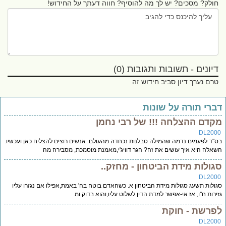
חולק? מסכים? יש לך מה להוסיף? חווה דעתך על החידוש!
דיונים - תשובות ותגובות (0)
טרם נערך דיון סביב חידוש זה
ברי תורה על שונות
קדם ההצלחה !!! של רבי נחמן
DL200
"ד לפעמים נדמה שהמילה סבלנות נכחדה מהעולם. אנשים רוצים להצליח כאן ועכשיו.
אלה היא איך עושים את זה? הגר דוויג'י,מאמנת מוסמכת, מסבירה מה
גולות מידת הביטחון - מחזק..
DL200
ולות תשעג סגולות מידת הביטחון א. כשהאדם בוטח בה' באמת,אפילו אם נגזרו עליו
ירות ח''ו, אז אי-אפשר למדת הדין לשלוט עליו,והוא בדוק ומ
פרשת - חוקת
DL200