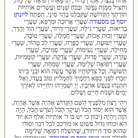
אָחוּז בְּנֵצַח, אַהֲרֹן בְּהוֹד, תְּרַפְּאֵהוּ רְפוּאָה שְׁלֵימָה,
וְתַצִּיל מִמָּוֶת נַפְשׁוֹ. וּבְכֹחַ שְׁנַיִם וְעֶשְרִים אוֹתִיּוֹת
תּוֹרָתְךָ הַקְּדוֹשָׁה שֶׁקִּבַּלְנוּ בְּהַר סִינַי, תִּפְתַּח
ליונתן
יוסף בן מסעודה
שַׁעֲרֵי אֲרוּכָה וּמַרְפֵּא, שַׁעֲרֵי
בְרִיאוּת, שַׁעֲרֵי גִּילָה, שַׁעֲרֵי דְּרוֹר, שַׁעֲרֵי הוֹד וְהָדָר,
שַׁעֲרֵי זְכוּת אָבוֹת, שַׁעֲרֵי חֶמְלָה, שַׁעֲרֵי טוֹבָה,
שַׁעֲרֵי יְשׁוּעָה, שַׁעֲרֵי כַּפָּרָה, שַׁעֲרֵי לֵב טָהוֹר, שַׁעֲרֵי
מְחִילָה, שַׁעֲרֵי נְעִימוֹת, שַׁעֲרֵי סְמִיכָה, שַׁעֲרֵי
עֶזְרָה, שַׁעֲרֵי פְדוּת, שַׁעֲרֵי צְדָקָה, שַׁעֲרֵי קוֹמְמִיּוּת,
שַׁעֲרֵי רְפוּאָה שְׁלֵימָה, שַׁעֲרֵי שִמְחָה, שַׁעֲרֵי
תְשׁוּעָה. וְכָל צִדְקוֹתָיו אֲשֶׁר עָשָה הוּא וּבְנֵי בֵיתוֹ
יִזָּכְרוּ לִפְנֵי כִסֵּא רַחֲמֶיךָ לְהַמְלִיץ טוֹב בַּעֲדוֹ, וְאַל
תִּתְּנֵהוּ בְּנֶפֶשׁ אוֹיְבָיו, יְיָ יִשְׁמְרֵהוּ וִיחַיֵּיהוּ לְאוֹרֶךְ
יָמִים וּשְׁנוֹת חַיִּים וְשָׁלוֹם:
וִיהִי רָצוֹן מִלְּפָנֶיךָ הַשֵּׁם הַקָּדוֹשׁ אֶהְיֶה אֲשֶׁר אֶהְיֶה,
אֲשֶׁר הוּא יְסוֹד הַכֹּל וְעִיקָר הַכֹּל וְשֹׁרֶשׁ הַכֹּל, הָיָה
הֹוֶה וְיִהְיֶה (יכוון כי יש בו ד' אותיות אלף הא יוד
הא וכוחו גדול פשוט או מורכב לכל דבר וסודו
שהוא סוד הייחוד), שֶׁתִּשְׁלַח רְפוּאָה שְׁלֵימָה