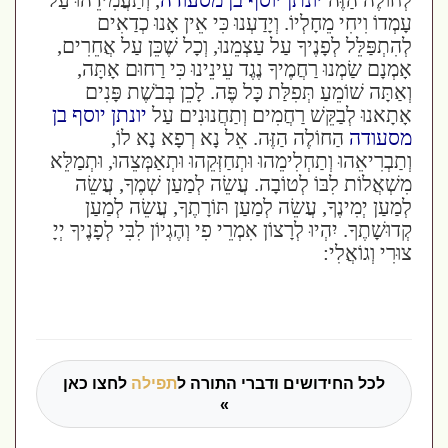
לְחוֹלֶה הַזֶּה
יונתן יוסף בן מסעודה
, וְתַעֲמִידֵהוּ עַל
עָמְדוֹ וִיחִי מֵחָלְיוֹ. וְיָדַעְנוּ כִּי אֵין אָנוּ כְדַאִים
לְהִתְפַּלֵּל לְפָנֶיךָ עַל עַצְמֵנוּ, וְכָל שֶׁכֵּן עַל אֲחֵרִים,
אָמְנָם שַׂמְנוּ רַחֲמֶיךָ נֶגֶד עֵינֵינוּ כִּי רַחוּם אָתָּה,
וְאַתָּה שׁוֹמֵעַ תְּפִלַּת כָּל פֶּה. לָכֵן בְּבֹשֶׁת פָּנִים
אָתָאנוּ לְבַקֵּשׁ רַחֲמִים וְתַחֲנוּנִים עַל
יונתן יוסף בן
מסעודה
הַחוֹלֶה הַזֶּה. אֵל נָא רְפָא נָא לוֹ,
וְתַבְרִיאֵהוּ וְתַחְלִימֵהוּ וּתְחַזְּקֵהוּ וּתְאַמְּצֵהוּ, וּתְמַלֵּא
מִשְׁאֲלוֹת לִבּוֹ לְטוֹבָה. עֲשֵׂה לְמַעַן שְׁמֶךָ, עֲשֵׂה
לְמַעַן יְמִינֶךָ, עֲשֵׂה לְמַעַן תּוֹרָתֶךָ, עֲשֵׂה לְמַעַן
קְדוּשָׁתֶךָ. יִהְיוּ לְרָצוֹן אִמְרֵי פִי וְהֶגְיוֹן לִבִּי לְפָנֶיךָ יְיָ
צוּרִי וְגוֹאֲלִי:
לכל החידושים ודברי התורה ל
תפילה
לחצו כאן
»