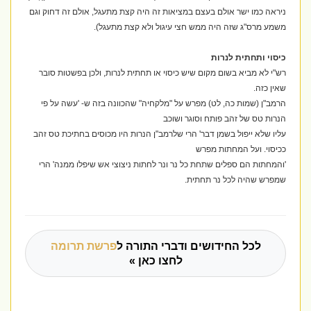
ניראה כמו ישר אולם בעצם במציאות זה היה קצת מתעגל, אולם זה דחוק וגם
משמע מרס"ג שזה היה ממש חצי עיגול ולא קצת מתעגל).
כיסוי ותחתית לנרות
רש"י לא מביא בשום מקום שיש כיסוי או תחתית לנרות, ולכן בפשטות סובר
שאין כזה.
הרמב"ן (שמות כה, לט) מפרש על "מלקחיה" שהכוונה בזה ש- 'עשה על פי
הנרות טס של זהב פותח וסוגר ושוכב
עליו שלא ייפול בשמן דבר' הרי שלרמב"ן הנרות היו מכוסים בחתיכת טס זהב
ככיסוי. ועל המחתות מפרש
'והמחתות הם ספלים שתחת כל נר ונר לחתות ניצוצי אש שיפלו ממנה' הרי
שמפרש שהיה לכל נר תחתית.
לכל החידושים ודברי התורה ל
פרשת תרומה
לחצו כאן »