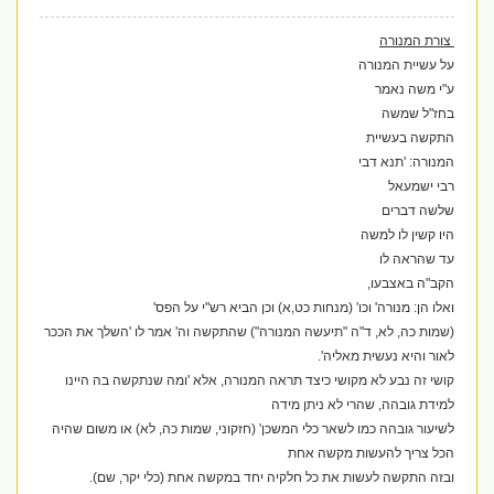
צורת המנורה
על עשיית המנורה
ע"י משה נאמר
בחז"ל שמשה
התקשה בעשיית
המנורה: 'תנא דבי
רבי ישמעאל
שלשה דברים
היו קשין לו למשה
עד שהראה לו
הקב"ה באצבעו,
ואלו הן: מנורה' וכו' (מנחות כט,א) וכן הביא רש"י על הפס'
(שמות כה, לא, ד"ה "תיעשה המנורה") שהתקשה וה' אמר לו 'השלך את הככר
לאור והיא נעשית מאליה'.
קושי זה נבע לא מקושי כיצד תראה המנורה, אלא 'ומה שנתקשה בה היינו
למידת גובהה, שהרי לא ניתן מידה
לשיעור גובהה כמו לשאר כלי המשכן' (חזקוני, שמות כה, לא) או משום שהיה
הכל צריך להעשות מקשה אחת
ובזה התקשה לעשות את כל חלקיה יחד במקשה אחת (כלי יקר, שם).