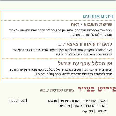
יונים אחרונים
פרשת השבוע - ראה
עצוב שכך מסתכמת הצדקה : שהיא שקולה ויותר ל"משפט" שאם המשפט = "ארץ"
הצדקה = "אדם" ועוד... . שהוא..
למען יידע אחרון צאצאיי.....
פעם הראה לי הזקן זקן אחר, שכל כולו כעין "פקעת" אדם . שהוא כל כך כפוף. עד
שדומה שעוד מעט ופניו נושקים לארץ. אזיי,הו..
אין מסלול עוקף עם ישראל
גם זה צריך שיאמר : מה עושים כשעם ישראל טובל בטינופת מוסרית מנוער מערכיו.
מותר להתאבל בבדידות מדברית. לפרוש מהם [אליהו ירמיה ו..
ראשי
|
אתרי עזר
|
אודות חידוש
|
פרסם
hidush.co.il
באתר
|
הצהרת נגישות
|
מדיניות
פרטיות
|
צור קשר