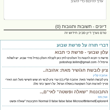
דיונים - תשובות ותגובות (0)
טרם נערך דיון סביב חידוש זה
ברי תורה על פרשת שבוע
לון שבועי - פרשת כי תבוא
שת כי תבוא להצגת כל העלונים לחץ כאן לקבלת העלון במייל מידי שבוע. יש לשלוח
ימיל ל-
potoshop.teilim@gmail.com
יון לובשת חג/שיר מאת: אהובה..
הובה קליין
ציון לובשת חג/שיר מאת: אהובה קליין.(c) עורי ציון לבשי חג שוש תשישי מעל הגג האירי
ייך לארצות תבל השקועות באפלה וערפל. על ראשך כתר מלכ
תבוננות "שאלה ופשטה" לאי"ם,..
ורן מס
Normal 0 false false false MicrosoftInternetExplore התבוננות "שאלה ופשט