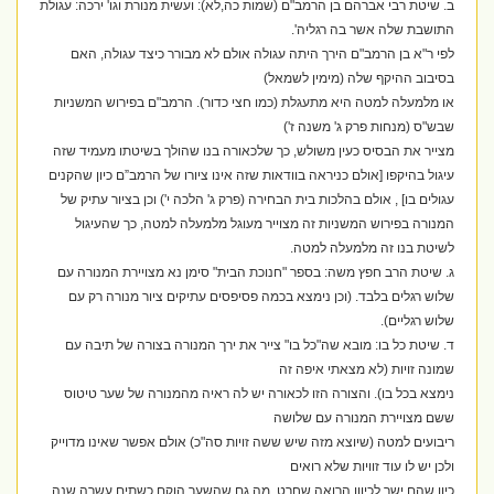
ב. שיטת רבי אברהם בן הרמב"ם (שמות כה,לא): ועשית מנורת וגו' ירכה: עגולת
התושבת שלה אשר בה רגליה'.
לפי ר"א בן הרמב"ם הירך היתה עגולה אולם לא מבורר כיצד עגולה, האם
בסיבוב ההיקף שלה (מימין לשמאל)
או מלמעלה למטה היא מתעגלת (כמו חצי כדור). הרמב"ם בפירוש המשניות
שבש"ס (מנחות פרק ג' משנה ז')
מצייר את הבסיס כעין משולש, כך שלכאורה בנו שהולך בשיטתו מעמיד שזה
עיגול בהיקפו [אולם כניראה בוודאות שזה אינו ציורו של הרמב”ם כיון שהקנים
עגולים בו] , אולם בהלכות בית הבחירה (פרק ג' הלכה י') וכן בציור עתיק של
המנורה בפירוש המשניות זה מצוייר מעוגל מלמעלה למטה, כך שהעיגול
לשיטת בנו זה מלמעלה למטה.
ג. שיטת הרב חפץ משה: בספר "חנוכת הבית" סימן נא מצויירת המנורה עם
שלוש רגלים בלבד. (וכן נימצא בכמה פסיפסים עתיקים ציור מנורה רק עם
שלוש רגליים).
ד. שיטת כל בו: מובא שה"כל בו" צייר את ירך המנורה בצורה של תיבה עם
שמונה זויות (לא מצאתי איפה זה
נימצא בכל בו). והצורה הזו לכאורה יש לה ראיה מהמנורה של שער טיטוס
ששם מצויירת המנורה עם שלושה
ריבועים למטה (שיוצא מזה שיש ששה זויות סה"כ) אולם אפשר שאינו מדוייק
ולכן יש לו עוד זוויות שלא רואים
כיון שהם ישר לכיוון הרואה שחרט. מה גם שהשער הוקם כשתים עשרה שנה