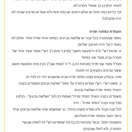
לאחר החורבן כך שאולי החרט לא
זכר בדיוק כמה זויות יש אולם רואים יש כמה זויות ולא עגול או מרובע שבזה לא
היה מתבלבל.
העמדת כפתור ופרח
נאמר שבמנורה בכל קנה יש שלושה גביעים, כפתור אחד ופרח אחד. אולם לא
נאמר כיצד היה העיצוב שלהם.
א. שיטת רש"י ע"פ ה"מעשה חושב" (פרק ז' סימן ז'): רש"י אומר 'מצד אחד של
מנורה גביע ומצד שני כפתור
פומ"ל ומצד שני פרח' (מנחות כח,ב ד"ה "וטפח שבו") הבין מזה המעשה חושב
ששני גביעים נימצאים זה למטה
מזה, ובעליון יוצאים ממנו כפתור פרח וגביע שיושבים יחד זה לצד זה.
ב. פשט רש"י: רש"י מפרש בתורה על הפס' "שלשה גבעים משקדים בקנה
האחד כפתר ופרח ושלשה גבעים
משקדים בקנה האחד כפתר ופרח" (שמות כה,לג)' "ושלשה גבעים" - בולטין
מכל קנה וקנה "כפתר ופרח" - היה
לכל קנה וקנה' ולא מפרט משהו מיוחד, כך שמשמע שזה שלושה גביעים אחד
בתוך השני וכפתור ופרח מעליהם,
כפשטות הפס'. ובגמ' (מנחות כח,ב) מה שמפרש רש"י זה לאותו שבגוף
המנורה, ולא לאלו שבקנים.