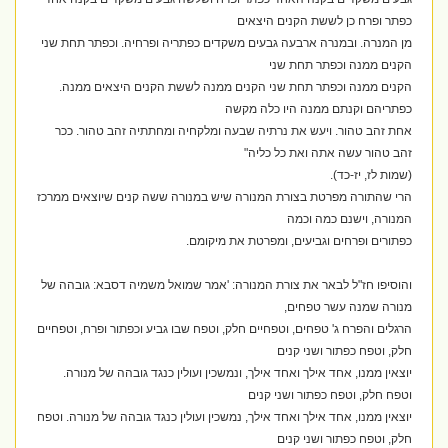
כפתר ופרח כן לששת הקנים היצאים
מן המנרה. ובמנרה ארבעה גבעים משקדים כפתריה ופרחיה. וכפתר תחת שני
הקנים ממנה וכפתר תחת שני
הקנים ממנה וכפתר תחת שני הקנים ממנה לששת הקנים היצאים ממנה.
כפתריהם וקנתם ממנה היו כלה מקשה
אחת זהב טהור. ויעש את נרתיה שבעה ומלקחיה ומחתתיה זהב טהור. ככר
זהב טהור עשה אתה ואת כל כליה"
(שמות לז, יז-כד).
הרי שהתורה מפרטת בצורת המנורה שיש במנורה ששה קנים שיוצאים ממרכז
המנורה, וישנם כמה וכמה
כפתורים ופרחים וגביעים, ומפרטת את מיקומם.
והוסיפו חז"ל לבאר את צורת המנורה: 'אמר שמואל משמיה דסבא: גובהה של
מנורה שמנה עשר טפחים,
הרגלים והפרח ג' טפחים, וטפחיים חלק, וטפח שבו גביע וכפתור ופרח, וטפחיים
חלק, וטפח כפתור ושני קנים
יוצאין ממנו, אחד אילך ואחד אילך, ונמשכין ועולין כנגד גובהה של מנורה.
וטפח חלק, וטפח כפתור ושני קנים
יוצאין ממנו, אחד אילך ואחד אילך, נמשכין ועולין כנגד גובהה של מנורה. וטפח
חלק, וטפח כפתור ושני קנים