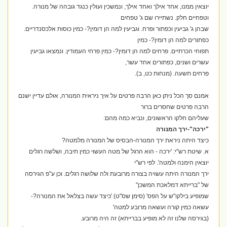
יוצאין ממנו, אחד אילך ואחד אילך, ונמשכין ועולין כנגד גובהה של מנורה.
וטפחיים חלק. נשתיירו שם ג' טפחים
שבהן ג' גביעין וכפתור ופרח. וגביעין למה הן דומין?- כמין כוסות אלכסנדריים.
כפתורים למה הן דומין?- כמין
תפוחי הכרתיים. פרחים למה הן דומין?- כמין פרחי העמודין. ונמצאו גביעין
עשרים ושנים, כפתורים אחד עשר,
פרחים תשעה. (מנחות כט, ב).
אמנם סך הכל ניתן כאן הרבה פרטים על איך ניראית המנורה, אולם עדיין ישנם
הרבה פרטים שחסרים ברור
שעליהם חלקו הראשונים, ונביא כמה מהם:
"ירכה"-ירך המנורה
כיצד היתה ניראת ירך המנורה-הבסיס של המנורה מלמטה?
א. שיטת רש"י: 'ירכה - הוא הרגל של מטה העשוי כמין תיבה, ושלשה רגלים
יוצאין הימנה ולמטה'. לפי רש"י
ירך המנורה היתה עשויה בצורה מרובעת ולה שלושה רגלים. וכן ע"פ הגירסה
של "ברייתא דמלאכת המשכן"
שמופיע בילקו"ש על הפס' (סימן שס"ט) 'כיצד עשה בצלאל את המנורה?-
עשאה כמין קורה ועשאה מרובע למטה'
(בגירסה שלנו זה לא מופיע בברייתא) זה היה מרובע.