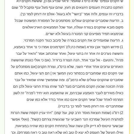
ש"הקנים ענפים" שלא כרס"ג שאומר:”וראוי שנדע גם כן, שששת הקנים לא
הותקנו כתבנית הענפים היוצאים מן העץ, שהם ענף מעל ענף ומקביל לו" שגם
בדבריו זה ענפים, ולזה אמר “ביושר” ולא בעגול -אולם זה דוחק לומר כך).
ב. הדעות שסוברים שהקנים עגולים: מסתמכים על המסורת הפשוטה שבכל
מקום מובא שהקנים בצורה עגולה, ועוד שכל הממצאים הארכיאולוגים
שנימצאו תמיד מופיעים קני המנורה בעיגול ולא ישרים.
ג. הדעות שמעמידים את הקנים בצורה של סיבוב כנגד הקנה המרכזי:
1) פירוש הקצר אבן עזרא (שמות כה,לז) 'הקדמונים אמרו כי נר אחד באמצע,
והששה נערכים זה אחר זה בחצי עיגול, ואחר שהכתוב אמר "והאיר על עבר
פניה", והטעם - אל עבר אחד, הנה הצורה ברורה'. (אם כי אולי כוונתו שהששה
האחרים ערוכים אחד אחרי השני, שלא כרס"ג, וצורת הקנים [אם מסתכלים על
שני הקנים כמו שמחוברים בכפתור כעין המשך אז ] הם חצי עיגול, כמו אותם
שסוברים שהקנים עגולים שלא כרמב"ם. ומה שממשיך שזהו שמאיר על עבר
פניה הכוונה שכעין הקנים מחוברים מצד לצד שזהו צורת החצי עיגול ולכן הם
כאילו מאירים לעבר האמצע שבניהם, או שהאמצע הוא יחיד ו”פניה” זה לשון
המרמז לאחד שכל שאר הקנים אינם כמו אחד בודד אלא כמו שנים
שמתחברים- וזה דוחק מאוד לומר כך בדבריו).
2) רס"ג (שמות הוצאת מוסד הרב קוק, עמ' קמו): "ויהי עניין הקפת ששת הנרות
למחצית העיגול שמרכזו הנר השביעי עד שנעשית צורתם כקשת". (ואולי אפשר
שבשער טיטוס לא דייק ולכן עשה עגול בתחתית הקנים כמו שהיה במציאות,
ואילו העיגול של העומק לא יצא לו טוב (או שלא ראה טוב כי ראה ממרחק), וכך