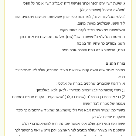
ג. שיטת רש"י ע"פ "ספר זכרון" (פרשת ד"ה "אבל"): רש"י אומר על הפס'
"ושלשה גבעים" (שמות כה, לג)
'בולטין מכל קנה וקנה', למד מזה ספר זכרון ששלושת הגביעים נימצאים אחד
ליד השני, שבולטים מאותו מקום,
ששלושתם נימצאים סביב לקנה באותו מקום.
ד. שיטת תוס' ע"פ ה"מעשה חושב" (שם): שלושת הגביעים היו אחד בתוך
השני צמודים כך שהיו יחד בגובה
טפח, והכפתור גובה טפח והפרח גובה טפח.
צורת הקנים
בתורה נאמר שיש ששה קנים שיוצאים מצידי המנורה, אולם לא נאמר כיצד
ניראו.
א. הדעות שסוברים שהקנים בצורה של אלכסון:
1) רש"י (שמות כה,לב) "יצאים מצדיה" - לכאן ולכאן באלכסון'.
2) רבי אברהם בן הרמב"ם (שמות כה,לב) 'וששה קנים- הקנים ענפים נמשכים
מגופה של מנורה לצד ראשה
ביושר כמו שצייר אותה אבא מרי ז"ל' (משמע גם שמעיד שהרמב"ם כך סבר
שהקנים ישרים ולא רק
עשה זאת מאי דיוק. אולם אולי אפשר שכוונתו היא להוציא מדברי רס”ג
שהקנים היו בצורה עגולה מסביב לנר האמצעי ולכן מדגיש זאת בהמשך לכך