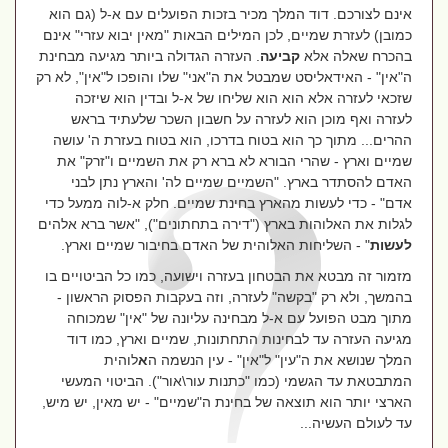
אינם לצורכם. דוד המלך מכיר בזכות הפועלים עם א-ל (גם הוא
כמובן) לעזרת שמיים, לכן המילים הבאות "מאין יבוא עזרי" אינם
בהכרח שאלה אלא
קביעה
. העזרה הגדולה ביותר מגיעה מבחינת
ה"אין" - האידאליסט שמבטל את ה"אני" שלו והופכו ל"אין", לא רק
שזכאי לעזרה אלא הוא הוא שליחו של א-ל ובדין הוא שיזכה
לעזרה ואף מוכן הוא לעזרה על חשבון השכר שלעתיד בראש
ההרים... מתוך כך הוא בטוח בדרכו, הוא בטוח בעזרת ה' עושה
שמיים וארץ - שהרי הבורא לא ברא רק את השמיים ו"זרק" את
האדם להסתדר בארץ. "השמיים שמיים לה' והארץ נתן לבני
אדם" - כדי לעשות מהארץ בחינת שמיים. חלק א-לוה ממעל כדי
לגלות את האלוהות בארץ ("דירה בתחתונים"), "אשר ברא אלהים
לעשות
" - השליחות האלוהית של האדם בחיבור שמיים וארץ.
מזמור זה מבטא את הבטחון בעזרה וישועה, כמו כל הביטויים בו
בהמשך, ולא רק "בקשה" לעזרה, וזה בעקבות הפסוק הראשון -
מתוך מבט הפועל עם א-ל מבחינה עליונה של "אין" שמכוחה
מגיעה העזרה עד לבחינות התחתונות, שמיים וארץ, כמו דוד
המלך שנושא את ה"עין" ל"אין" - עין הנשמה ה
א
לוהית
המתבטאת עד הגשמי (כמו "כתנות עור\אור"). הביטוי המעשי
הארצי יותר הוא תוצאה של בחינת ה"שמיים" - יש מאין, יש מיש,
עד לעולם העשיה...