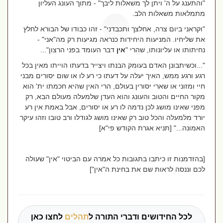
"והתענג על ה' ויתן לך משאלות ליבך" - מתוך העונג העליון
מתמלאות משאלות הלב.
"וקראני ביום צרה, אחלצך ותכבדני" - זהו כבודו של הבורא לחלץ
את שליחיו. המניעות היחידות כנראה מגיעות רק מה"אני" -
נחיתותו או עליונותו, שהרי "
אין
דבר העומד בפני הרצון"...
"...וכשיתבונן האדם בעומק הבנתו ויצייר בדעתו הוייתו מאין בכל
רגע ורגע ממש, האיך יעלה על דעתו כי רע לו או שום יסורים מבני
חיי ומזוני או שארי יסורין בעולם, הרי האין שהיא חכמתו ית' הוא
מקור החיים והטוב והעונג והוא העדן שלמעלה מעולם הבא, רק
מפני שאינו מושג לכן נדמה לו רע או יסורים, אבל באמת אין רע
יורד מלמעלה והכל טוב רק שאינו מושג לגודלו ורב טובו וזהו עיקר
האמונה..." [תניא אגרת הקודש פי"א]
[בהזדמנות זו כיתבו בתגובות כל אמרה עם הביטוי "אין" שעולה
לכם וננסה לראות שם את בחינת ה"אין"]
לכל החידושים ודברי התורה ל
תהלים
לחצו כאן