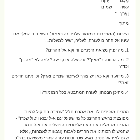
מֵעִם יְהוָה
עֹשֵׂה שָׁמַיִם
וָאָרֶץ..."
מתוך
הצרות (המוזכרות במזמור שלפני זה כאמור) נושא דוד המלך את
עיניו אל ההרים לעזרה, לעליה, "שיר למעלות..."
1. מה עניין נשיאת העיניים ודווקא אל ההרים?
2. מה הכוונה ב"מאין"? זו שאלה או קביעה? למה לא "מהיכן"
וכד'?
3. מדוע דווקא כאן יש צורך לאיזכור שמיים וארץ? וכי איננו יודעים
זאת?!
4. מהיכן הבטחון לעזרה המתבטא בכל המזמור?!
ההרים מזכירים לנו את אמרת חז"ל "עתידה בת קול להיות
מפוצצת בראש ההרים: כל מי שפעל עם א-ל יבוא ויטול שכרו" -
ההרים מסמלים את האידאליסטים הפועלים עם א-ל וכמו
שהמשילו רבותינו את ההרים לאבות (וגבעות לאמהות), אלא
שגם לאידאליסטים מגיע שכר ובטח עזרה שהרי מעשיהם בדר"כ