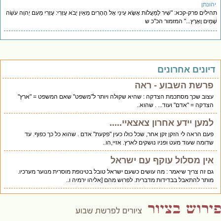
הונתן
ילים פרק-קכא: "שִׁיר לַמַּעֲלוֹת אֶשָּׂא עֵינַי אֶל הֶהָרִים מֵאַיִן יָבֹא עֶזְרִי: עֶזְרִי מֵעִם יְהוָה עֹשֵׂה
ָמַיִם וָאָרֶץ..." המזמור הכ"כ ש
יונים אחרונים
פרשת השבוע - ראה
עצוב שכך מסתכמת הצדקה : שהיא שקולה ויותר ל"משפט" שאם המשפט = "ארץ"
הצדקה = "אדם" ועוד... . שהוא..
למען יידע אחרון צאצאיי.....
פעם הראה לי הזקן זקן אחר, שכל כולו כעין "פקעת" אדם . שהוא כל כך כפוף. עד
שדומה שעוד מעט ופניו נושקים לארץ. אזיי,הו..
אין מסלול עוקף עם ישראל
גם זה צריך שיאמר : מה עושים כשעם ישראל טובל בטינופת מוסרית מנוער מערכיו.
מותר להתאבל בבדידות מדברית. לפרוש מהם [אליהו ירמיה ו..