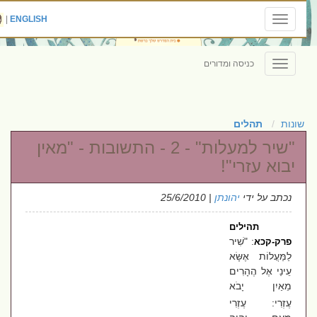
|
ENGLISH
Toggle
navigation
כניסה ומדורים
Toggle
navigation
שונות
תהלים
"שיר למעלות" - 2 - התשובות - "מאין
יבוא עזרי"!
נכתב על ידי
יהונתן
| 25/6/2010
תהילים
: "שִׁיר
פרק-קכא
לַמַּעֲלוֹת אֶשָּׂא
עֵינַי אֶל הֶהָרִים
מֵאַיִן יָבֹא
עֶזְרִי:
עֶזְרִי