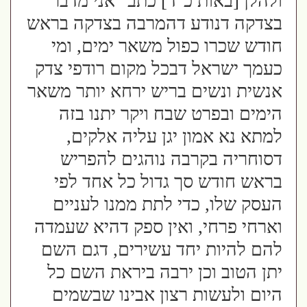
ולהלן [באות כ"ד] כתב "אני מדבר
בצדקה דנודע דהמרבה בצדקה בראש
חודש שכרו כפול משאר ימים, ומי
כעמך ישראל דבכל מקום רודפי צדק
אנשית ונשים בריש ירחא יותר משאר
הימים ובפרט שבח ויקר יתנו בזה
למתא נא אמון יגן עליה אלקים,
דסוחריה בקרבה נוהגים להפריש
בראש חודש סך גדול כל אחד לפי
העסק שלו, כדי לתת ממנו לעניים
וארחי פרחי, ואין ספק דהיא שעמדה
להם להיות יחד עשירים, דגם השם
יתן הטוב וכן ירבה ביראת השם כל
היום ולעשות רצון אבינו שבשמים