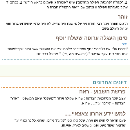
 *סגולה לפרנסה: תפילה מהרמב"ן שיש לאומרה ג’ פעמים בראש חודש* 🔮 בכתב יד
יק נתגלתה תפילה זו וכתוב שם: "זאת התפילה חברה ה
והר
גום הזוהר אָמַר רַבִּי יְהוּדָה אַף עַל פִּי שֶׁנֹּחַ הָיָה צַדִּיק, לֹא הָיָה כְּדָאי שֶׁהַקָּדוֹשׁ בָּרוּךְ הוּא
ֵן עַל הָעוֹלָם בִּשְׁבִ
ימן העגלה ערופה ששלח יוסף
יב
ידברו אליו את כל דברי יוסף אשר דבר אלהם וירא את העגלות אשר שלח יוסף לשאת
ו ותחי רוח יעקב אביהם " (בראשית מה ,כז ). '" את כל דברי יוס
יונים אחרונים
פרשת השבוע - ראה
עצוב שכך מסתכמת הצדקה : שהיא שקולה ויותר ל"משפט" שאם המשפט = "ארץ"
הצדקה = "אדם" ועוד... . שהוא..
למען יידע אחרון צאצאיי.....
פעם הראה לי הזקן זקן אחר, שכל כולו כעין "פקעת" אדם . שהוא כל כך כפוף. עד
שדומה שעוד מעט ופניו נושקים לארץ. אזיי,הו..