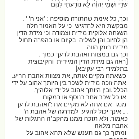
שַׁדָּ֑י וּשְׁמִ֣י יְהוָ֔ה לֹ֥א נוֹדַ֖עְתִּי לָהֶֽם׃
וכך, כל אימת שהתורה מוסיפה : "אני ה' " .
מבקשת היא להדגיש כי על האמור חלה
השגחה אלוקית מידית וצמודה וכי מידת הדין
הן לחיוב והן לשליה בקיום או בהפרה תחול
מידית בזמן הווה.
וכך גם במצוות ואהבת לרעך כמוך .
[ראה גם מידת הדין המיידית והקיבוצית
בתלמידי רבי עקיבא]
כשאתה מקיים אותה, את מצוות אהבת הריע.
אתה זוכה מידית לשכר בין היותך אהוב על ידי
הכלל .ובין היותך אהוב על ידי אלוהיך.
או כל שכר אחר בנוסף או במקום.
מנגד אם אתה לא מקיים את :"ואהבת לרעך
.... אינך יכול להגיע למדרגה של אהבת ה'
כאמור. ולא תזכה ממנו מהקב"ה התגלות של
אהבה מלאה
ומתוך כך גם תענש שלא תהא אהוב על