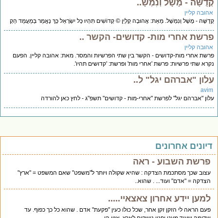
דֻשָּׁה - מָשָׁל וְנִמְשָׁ..
הובה קליין
ֻשָּׁה - מָשָׁל וְנִמְשָׁל. מֵאֵת: אֲהוּבָה קְלַיְן © קְדוֹשִׁים תִּהְיוּ כָּל יִשְׂרָאֵל כָּךְ נֶאֱמַר בְּמַעֲמַד הַקְ
רשת אחרי מות- קדושים- הקשר ..
הובה קליין
שת אחרי מות-קדושים - הקשר בין שתי הפרשיות והמסר. מאת: אהובה קליין. הפעם
רא שתי פרשיות: פרשת 'אחרי מות' ופרשת: 'קדושים תהיו'.
לון "אברהם יגל" ל..
avi
ון "אברהם יגל" לפרשת "אחרי-מות - קדושים" תשפ"ג - לחץ כאן להורדה
יונים אחרונים
פרשת השבוע - ראה
עצוב שכך מסתכמת הצדקה : שהיא שקולה ויותר ל"משפט" שאם המשפט = "ארץ"
הצדקה = "אדם" ועוד... . שהוא..
למען יידע אחרון צאצאיי.....
פעם הראה לי הזקן זקן אחר, שכל כולו כעין "פקעת" אדם . שהוא כל כך כפוף. עד