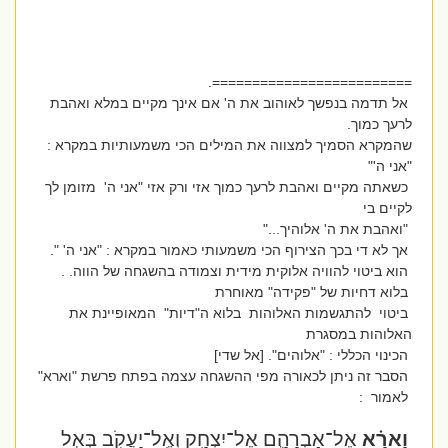
=========================.
אל תדמה בנפשך לאוהוב את ה' אם אינך מקיים במלא ואהבת
לרעך כמוך.
שהמקרא הסמיך למצווה את המילים הכי משמעותיות במקרא :
"אני ה'"
כשאתה מקיים ואהבת לרעך כמוך אזי ורק אזי "אני ה' מזומן לך
לקיים בי
"ואהבת את ה' אלוהיך..."
אך לא די בכך הצירוף הכי משמעותי כאמור במקרא : "אני ה' ".
הוא ביטוי להוויה אלוקית מידית וצמודה בהשגחה של הווה. .
בלוא דחיות של "פקידה" מאוחרת
ביטוי להתגשמות האלוהות בלוא ה"דיות" המאופיינת את
האלוהות במסגרת
הכינוי הכללי : "אלוהים". [אל שדי]
הסבר זה ניתן לכאורה מפי ההשגחה עצמה בפתח פרשת "וארא"
לאמור :
וָאֵרָ֗א
אֶל־אַבְרָהָ֛ם אֶל־יִצְחָ֥ק וְאֶֽל־יַעֲקֹ֖ב בְּאֵ֣ל