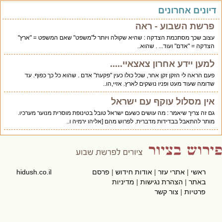
יונים אחרונים
פרשת השבוע - ראה
עצוב שכך מסתכמת הצדקה : שהיא שקולה ויותר ל"משפט" שאם המשפט = "ארץ"
הצדקה = "אדם" ועוד... . שהוא..
למען יידע אחרון צאצאיי.....
פעם הראה לי הזקן זקן אחר, שכל כולו כעין "פקעת" אדם . שהוא כל כך כפוף. עד
שדומה שעוד מעט ופניו נושקים לארץ. אזיי,הו..
אין מסלול עוקף עם ישראל
גם זה צריך שיאמר : מה עושים כשעם ישראל טובל בטינופת מוסרית מנוער מערכיו.
מותר להתאבל בבדידות מדברית. לפרוש מהם [אליהו ירמיה ו..
ראשי
|
אתרי עזר
|
אודות חידוש
|
פרסם
hidush.co.il
באתר
|
הצהרת נגישות
|
מדיניות
פרטיות
|
צור קשר