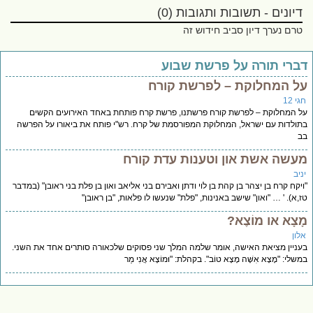
דיונים - תשובות ותגובות (0)
טרם נערך דיון סביב חידוש זה
ברי תורה על פרשת שבוע
ל המחלוקת – לפרשת קורח
י 12
 המחלוקת – לפרשת קורח פרשתנו, פרשת קרח פותחת באחד האירועים הקשים
ולדות עם ישראל, המחלוקת המפורסמת של קרח. רש"י פותח את ביאורו על הפרשה
ב
עשה אשת און וטענות עדת קורח
יב
יקח קרח בן יצהר בן קהת בן לוי ודתן ואבירם בני אליאב ואון בן פלת בני ראובן" (במדבר
,א). ' … "ואון" שישב באנינות, "פלת" שנעשו לו פלאות, "בן ראובן"
ָצָא או מוֹצֶא?
לון
ניין מציאת האישה, אומר שלמה המלך שני פסוקים שלכאורה סותרים אחד את השני.
שלי: "מָצָא אִשָּׁה מָצָא טוֹב". בקהלת: "וּמוֹצֶא אֲנִי מַר