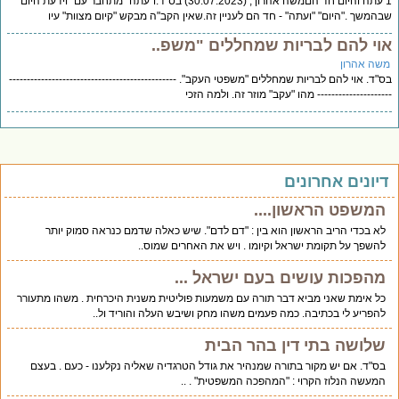
1 עתה והיום חד הםמשה אהרון , (30.07.2023) בס"ד.ו"עתה" מתחבר עם "וידעת היום"
המשך ."היום" "ועתה" - חד הם לעניין זה.שאין הקב"ה מבקש "קיום מצוות" עיו
וי להם לבריות שמחללים "משפ..
שה אהרון
"ד. אוי להם לבריות שמחללים "משפטי העקב". -----------------------------------------------
------------------- מהו "עקב" מוזר זה. ולמה הזכי
יונים אחרונים
המשפט הראשון....
לא בכדי הריב הראשון הוא בין : "דם לדם". שיש כאלה שדמם כנראה סמוק יותר
להשפך על תקומת ישראל וקיומו . ויש את האחרים שמוס..
מהפכות עושים בעם ישראל ...
כל אימת שאני מביא דבר תורה עם משמעות פוליטית משנית היכרחית . משהו מתעורר
להפריע לי בכתיבה. כמה פעמים משהו מחק ושיבש העלה והוריד ול..
שלושה בתי דין בהר הבית
בס"ד. אם יש מקור בתורה שמנהיר את גודל הטרגדיה שאליה נקלענו - כעם . בעצם
המעשה הנלוז הקרוי : "המהפכה המשפטית" . ..