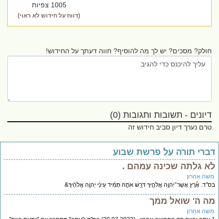
1005 צפיות
(דווח על חידוש לא ראוי)
חולק? מסכים? יש לך מה להוסיף? חווה דעתך על החידוש!
דיונים - תשובות ותגובות (0)
טרם נערך דיון סביב חידוש זה
ברי תורה על פרשת שבוע
א גלתה שכינה עמהם .
שה אהרון
ד. אֶ֕רֶץ אֲשֶׁר־יְהוָ֥ה אֱלֹהֶ֖יךָ דֹּרֵ֣שׁ אֹתָ֑הּ תָּמִ֗יד עֵינֵ֨י יְהוָ֤ה אֱלֹהֶ֨יךָ&
ה ה' שואל ממך
שה אהרון