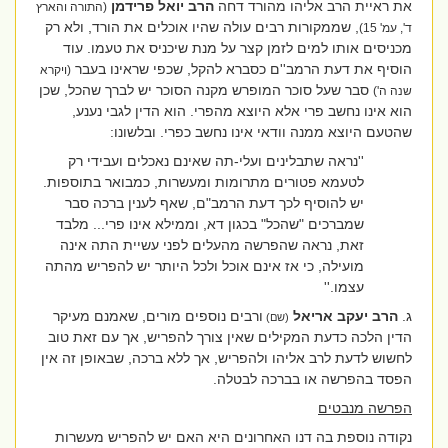
את ראיית הרב אליהו מהורד דחה
הרב יואל פרידמן
(התורה והארץ
, שממקורות רבים עולה שהיו אוכלים את הורד, ולא רק
ד', עמ' 15)
מכניסים אותו למים לזמן קצר על מנת שיכניס את טעמו. עוד
הוסיף את דעת הרמב''ם כסברא להקל, שכפי שראינו בעבר
(ויקרא
סבר שעל סוכר המופרש מקנה הסוכר יש לברך שהכל, שכן
שנה ה')
הוא אינו נחשב פרי אלא היוצא מהפרי. הוא הדין לגבי נענע,
שהטעם היוצא ממנה וודאי אינו נחשב כפרי. ובלשונו:
''נראה שתבלינים ועלי-תה שאינם נאכלים ועבידי רק
לטעמא פטורים מתרומות ומעשרות, כמבואר בתוספות.
יש להוסיף לכך דעת הרמב"ם, שאף לענין ברכה סבר
שמברכים "שהכל" בכגון דא, וממילא אינו פרי... מלבד
זאת, נראה שהפרשה מהעלים לפני עשיית התה אינה
מועילה, כי אז אינם אוכל ולכל היותר יש להפריש מהתה
עצמו
.
''
ג.
הרב יעקב אריאל
ורבים נוספים מורים, שאמנם מעיקר
(שם)
הדין הלכה כדעת המקילים שאין צורך להפריש, אך עם זאת טוב
לחשוש לדעת לרב אליהו ולהפריש, אך ללא ברכה, שבאופן זה אין
הפסד בהפרשה או בברכה לבטלה.
הפרשה מנבטים
נקודה נוספת בה דנו האחרונים היא האם יש להפריש מעשרות