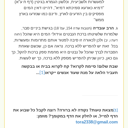
למעשרות ולשביעית, וכלשון הגמרא בגיטין (דף ח ע"א)
"דמיא כארעא סמיכתא דמיא", דהיינו דאין המים
מפסיקים בין הזרעים לארץ, ודינם כמו שנזרעו בארץ
ממש''
ג.
הרב עובדיה
בגישת ביניים סבר
,
(תנובות שדה 154, עמ' 18)
שלמרות שלשיטתו ברכת הנבטים וגידולי המים היא שהכל
(יחוה
ולכן לכאורה זו סיבה לפטור אותם מתרומות ומעשרות,
דעת ו, יב)
בכל
זאת יש להפריש ללא ברכה. נראה אם כן, שכשם שאחת
הסברות לברך שהכל על נבטים היא מחמת ספק ברכות להקל, כך
גם כאן, כיוון שניתן להפריש מספק ללא ברכה, כך יש לעשות.
שבת שלום! סיימת לקרוא? קח לקרוא בבית או בבקשה
תעביר הלאה על מנת שעוד אנשים ייקראו
[1]
...
מצאת טעות? נקודה לא ברורה? רוצה לקבל כל שבוע את
[1]
הדף למייל, או לחלק את הדף במקומך? מוזמן:
tora2338@gmail.com