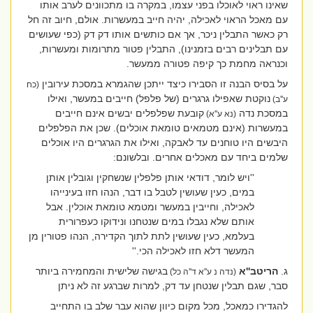
שאינו ראוי לאוכלו בפני עצמו, במקרה בו מתכוונים לערב אותו
עם מאכל הראוי לאכילה, יהיה חייב במעשרות. אולם, חיוב זה חל
רק כאשר התבלין ניכר, אך אם כותשים אותו דק דק (כפי שעושים
עם תבלינים רבים בזמנינו), התבלין פטור מתרומות ומעשרות,
וכנראה מחמת כך קיפה פטורה ממעשר.
על בסיס הבנה זו הסבירו כיצד ייתכן שהגמרא במסכת עירובין
(כח
נוקטת שאפילו גרגרים (של פלפל) חייבים במעשר, ואילו
ע''ב)
במסכת נדה
קובעת שפלפלים יבשים אינם חייבים
(נא ע''א)
במעשרות (אינם מטמאים טומאת אוכלים). שכן את הפלפלים
היבשים היו טוחנים עד לאבקה, ואילו את הגרגרים היו אוכלים
שלמים ביחד עם מאכלים אחרים. ובלשונם:
''ויש לומר, דודאי אותן פלפלין שנשחקין וגובלין אותן
במים, כעין שעושין לטבל בו דבר, הנהו חזו בעינייהו
לאכילה, וחייבין במעשר ומטמא טומאת אוכלין. אבל
אותם שלא נגבלו במים שנטחנו ונידוקו כעפרורית
בעלמא, כעין שעושין לתת לתוך הקדירה, הנהו פטורין מן
המעשר דלא חזו לאכילה הכי.''
ג.
הריטב''א
בגישה שלישית והמחמירה ביותר
(נדה נ ע''א ד''ה כל)
סבר, שגם תבלין שנטחן עד דק, למרות שברגע זה לא ניתן
להגדירו כמאכל, מכל מקום כיוון שהוא עבר שלב בו התחייב