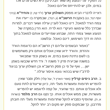
כל תפקיד עלי הנענע (או שאר תבלינים) היא לשים עלים אלו
במים, ולכן יש להתייחס אליהם כאוכל.
ראייה לדבריו הביא מפסק
השולחן ערוך
והחיד''א
(יו''ד קח, ז)
(ברכי
בעקבות
הרשב''א
, שבמקרה בו ייעדו את
יוסף רצד, כג)
(ג, רצד)
צמח הורד למאכל, דינו כאוכל לעניין ערלה ושאר דברים, למרות
שבדרך כלל שימושו העיקרי הוא לריח. הוא הדין במקרה של
הנענע ושאר צמחי התה, שברגע שמייעדים אותם למאכל בתוך
התה וזו דרך השימוש, דינם כאוכל. ובלשונו:
''כאמור הבשמים עליהם דן הרשב"א הם כדוגמת הוורד
וההדס, והוורד ידוע שאין אוכלים אותם ורק משתמשים
בו לשם נתינת טעם במים, או בשמן וכפי שמבואר
במשנה שביעית פרק ז' משנה ז': ורד חדש שכבשו בשמן
ישן..., ואף על פי כן פסק הרשב"א וכן השולחן ערוך בניגוד
לרדב"ז שיש בכהאי גוונא איסור ערלה.''
ב.
הרב ניסים קרליץ
חלק וסבר שאין
(מפרי הארץ ד', עמ' קלד)
להפריש תרומות ומעשרות מעלי תה, כיוון שייעודם לתת טעם
ולא אוכלים אותם. כפי שהעיר, על קפה לדוגמא יש להפריש
מעשרות, שכן ממש אוכלים אותו. כך נקט גם
הרב מלמד
(כשרות
, שהוסיף כסברא להקל שתרומות ומעשרות מעלי תה חובתן
א, ח)
מדרבנן, כך שבמקום ספק יש מקום רב יותר להקל.