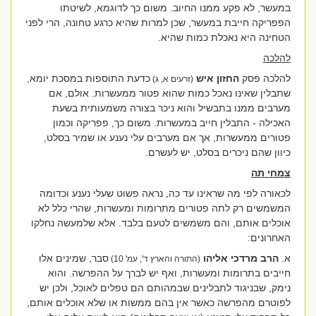
במעשר, לא פקע ממנו החיוב. משום כך לדוגמא, לשיטתו
הפפריקה חייבת במעשר, שכן למרות שהיא כרגע טחונה, הרי לפני
הטחינה היא נאכלת כמות שהיא.
להלכה
להלכה פסק
החזון איש
כדעת התוספות במסכת יומא,
(זרעים א, ג)
שתבלין שאינו נאכל כמות שהוא פטור ממעשרות. אולם, אם
מערבים ממנו בתבשיל והוא ניכר בצורה משמעותית בשעת
האכילה - התבלין חייב במעשרות. משום כך, פפריקה וכמון
פטורים ממעשרות, אך אם מערבים עלי נענע או שמיר בסלט,
כיוון שהם ניכרים בסלט, יש לעשרם.
צמחי תה
לכאורה לפי מה שראינו עד כה, נראה פשוט שעלי נענע וכדומה
המשמשים רק לתה פטורים מתרומות ומעשרות, שהרי כלל לא
אוכלים אותם, והם משמשים לטעם בלבד. אלא שלמעשה נחלקו
האחרונים:
א.
הרב מרדכי אליהו
סבר, שמינים אלו
(התורה והארץ ד', עמ' 10)
חייבים בתרומות ומעשרות, ואף יש לברך על ההפרשה. והוא
נימק, שבניגוד לתבלינים שבמהותם הם טפלים לאוכל, ולכן יש
לפוטרם מהפרשה כאשר אין בהם ממשות או שלא אוכלים אותם,