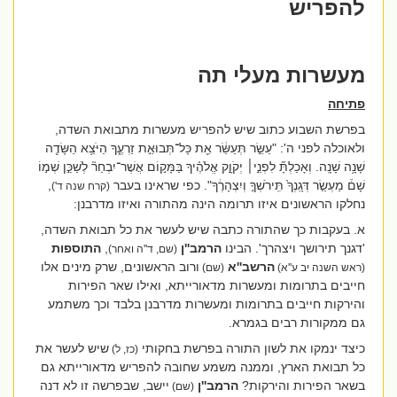
להפריש
מעשרות מעלי תה
פתיחה
בפרשת השבוע כתוב שיש להפריש מעשרות מתבואת השדה,
ולאוכלה לפני ה': "
עַשֵּׂ֣ר תְּעַשֵּׂ֔ר אֵ֖ת כָּל־תְּבוּאַ֣ת זַרְעֶ֑ךָ הַיֹּצֵ֥א הַשָּׂדֶ֖ה
שָׁנָ֥ה שָׁנָֽה. וְאָכַלְתָּ֞ לִפְנֵ֣י׀ יְקֹוָ֣ק אֱלֹהֶ֗יךָ בַּמָּק֣וֹם אֲשֶׁר־יִבְחַר֘ לְשַׁכֵּ֣ן שְׁמ֣וֹ
שָׁם֒ מַעְשַׂ֤ר דְּגָֽנְךָ֙ תִּֽירֹשְׁךָ֣ וְיִצְהָרֶ֔ךָ". כפי שראינו בעבר
,
(קרח שנה ד')
נחלקו הראשונים איזו תרומה הינה מהתורה ואיזו מדרבנן:
א. בעקבות כך שהתורה כתבה שיש לעשר את כל תבואת השדה,
'דגנך תירושך ויצהרך'. הבינו
הרמב''ן
,
התוספות
(שם, ד''ה ואחר)
הרשב''א
ורוב הראשונים, שרק מינים אלו
(ראש השנה יב ע''א)
(שם)
חייבים בתרומות ומעשרות מדאורייתא, ואילו שאר הפירות
והירקות חייבים בתרומות ומעשרות מדרבנן בלבד וכך משתמע
גם ממקורות רבים בגמרא.
כיצד ינמקו את לשון התורה בפרשת בחקותי
שיש לעשר את
(כז, ל)
כל תבואת הארץ, וממנה משמע שחובה להפריש מדאורייתא גם
בשאר הפירות והירקות?
הרמב''ן
יישב, שבפרשה זו לא דנה
(שם)