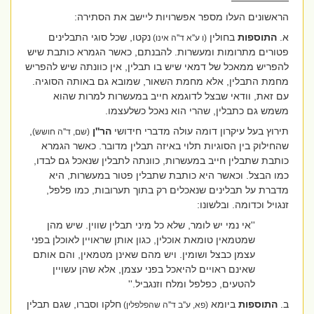
הראשונים העלו מספר אפשרויות ליישב את הסתירה:
א.
התוספות
בחולין
נקטו, שכל סוגי התבלינים
(ו ע''א ד''ה אינו)
פטורים מתרומות ומעשרות. להבנתם, כאשר הגמרא כותבת שיש
להפריש ממאכל של דמאי שיש בו תבלין, אין כוונתה שיש להפריש
מחמת התבלין, אלא מחמת השאור, שמובא גם באותה הסוגיה.
עם זאת, וודאי שבצל לדוגמא חייב במעשרות למרות שהוא
משמש גם כתבלין, שהרי הוא נאכל כשלעצמו.
תירוץ בעל עיקרון דומה עולה מדברי חידושי
הר''ן
,
(שם, ד''ה חושש)
שהחילוק בין הסוגיות תלוי באיזה תבלין מדובר. כאשר הגמרא
כותבת שתבלין חייב במעשרות, כוונתה לתבלין שנאכל גם לבדו,
כמו הבצל. וכאשר היא כותבת שתבלין פטור במעשרות, היא
מדברת על תבלינים שנאכלים רק בתוך תערובות, כמו פלפל,
זנגויל וכדומה. ובלשונו:
''אי נמי יש לומר, שלא כל מיני תבלין שווין. שיש מהן
שמטמאין טומאת אוכלין, כגון אותן שראויין לאוכלן בפני
עצמן כבצל ושומין. ויש מהם שאינן מטמאין, והם אותם
שאינם ראויים להיאכל בפני עצמן, אלא שהן עשויין
להטעים, כפלפל ומלח וזנגביל.''
ב.
התוספות
ביומא
חלקו וסברו, שגם תבלין
(פא, ע''ב ד''ה שהפלפלין)