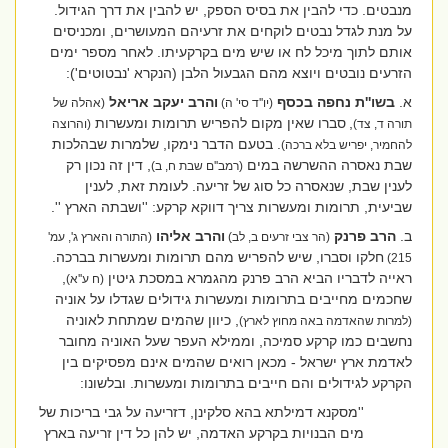
מנבטים. כדי להבין את בסיס הספק, יש להבין את דרך הגידול.
על מנת לגדל נבטים לוקחים את זרעיהם המעושרים, ומכניסים
אותם לתוך מיכל לח או שיש מים בקרקעיתו. לאחר מספר ימים
הזרעים נובטים ויוצא מהם הגבעול הלבן (הנקרא 'נבטוטים'):
א.
בשו''ת נחפה בכסף
והרב יעקב אריאל
(יו''ד סי' ה)
(אהלה של
,
סברו שאין מקום להפריש תרומות ומעשרות
תורה ד, צד)
(והרוצה
. בטעם הדבר נימקו, שלמרות שבהלכות
להחמיר, יפריש בלא ברכה)
שבת נאסרה ההשרשה במים
, דין זה נכון רק
(רמב''ם שבת ח, ב)
לענין שבת, שנאסרה כל סוג של זריעה. לעומת זאת, לענין
שביעית, תרומות ומעשרות צריך דווקא קרקע: ''ושבתה הארץ ''.
ב.
הרב פרנק
והרב אליהו
(הר צבי זרעים ב, לב)
(התורה והארץ ג', עמ'
חלקו וסברו, שיש להפריש מהם תרומות ומעשרות בברכה.
215)
ראייה לדבריו הביא הרב פרנק מהגמרא במסכת גיטין
,
(ח ע''א)
שחכמים מחייבים בתרומות ומעשרות גידולים שגדלו על אוניה
, כיוון שהמים שמתחת לאוניה
(למרות שהאדמה באה מחוץ לארץ)
נחשבים כמו קרקע סמיכה, וממילא העפר שעל האוניה מחובר
לאדמת ארץ ישראל - מכאן רואים שהמים אינם מפסיקים בין
הקרקע לגידולים והם חייבים בתרומות ומעשרות. ובלשונו:
''מסקנא דמילתא בהא סלקינן, דזריעה על גבי בריכות של
מים הבנויות בקרקע האדמה, יש להן כל דין זריעה בארץ