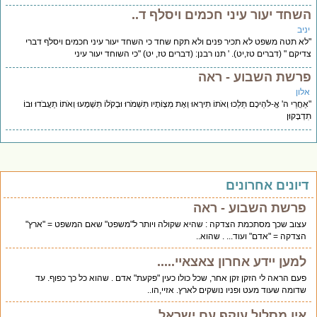
שחד יעור עיני חכמים ויסלף ד..
יב
א תטה משפט לא תכיר פנים ולא תקח שחד כי השחד יעור עיני חכמים ויסלף דברי
יקם " (דברים טז,יט). ' תנו רבנן: (דברים טז, יט) "כי השוחד יעור עיני
רשת השבוע - ראה
לון
חֲרֵי ה' אֱ-לֹהֵיכֶם תֵּלֵכוּ וְאֹתוֹ תִירָאוּ וְאֶת מִצְו‍ֹתָיו תִּשְׁמֹרוּ וּבְקֹלוֹ תִשְׁמָעוּ וְאֹתוֹ תַעֲבֹדוּ וּבוֹ
ְבָּקוּן
יונים אחרונים
פרשת השבוע - ראה
עצוב שכך מסתכמת הצדקה : שהיא שקולה ויותר ל"משפט" שאם המשפט = "ארץ"
הצדקה = "אדם" ועוד... . שהוא..
למען יידע אחרון צאצאיי.....
פעם הראה לי הזקן זקן אחר, שכל כולו כעין "פקעת" אדם . שהוא כל כך כפוף. עד
שדומה שעוד מעט ופניו נושקים לארץ. אזיי,הו..
אין מסלול עוקף עם ישראל