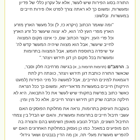
התורה בסוג הפירות שיש לעשר, אלא על עקרון כללי של פדיון
ומעשרות, ומשום כך לא ראתה צורך לפרט אלו פירות חייבים
במעשרות. ובלשונו:
''ומה שאמר הכתוב (ויקרא כז, ל) וכל מעשר הארץ מזרע
הארץ מפרי העץ לה' הוא, לא יצווה שיעשר כל זרע הארץ
וכל פרי העץ, ויקצר הכתוב שם, כי איננו מקום המצווה
לחייב שיעשר, אבל הוא מצווה שיהיה המעשר קדש לה'
עד שיפדה בתוספת חומש, אבל המצווה בתרומות
ומעשרות בכל מקום הן דגן תירוש ויצהר.''
ב.
הרמב''ם
בגישה מרחיבה חלק וסבר,
(תרומות תרומות ב, א)
שכאשר התורה כותבת דגן תירוש ויצהר, כוונתה רק לתת
דוגמאות למינים החייבים, אבל למעשה כל מיני הפירות (למעט
הירקות) חייבים במעשרות מדאורייתא, ומשום כך ככל הנראה
כאשר כתוב בפרשת בחקותי שיש לעשר את כל התבואה, היא לא
חילקה וכתבה שרק דגן תירוש ויצהר חייבים, אלא כל מין ומין.
בעקבות העיסוק בתרומות, נראה את מחלוקת הפוסקים האם
עשבי תיבול חייבים בתרומות ומעשרות, והאם יש הבדל בין צמחי
התיבול השונים, הבדל הנובע מאופן השימוש בהם והצורה בה
הם מופיעים במאכל. כמו כן נעסוק במחלוקת האחרונים האם יש
להפריש מעשרות מעלי תה, וכן מה הדין בנבטים ושאר גידולי