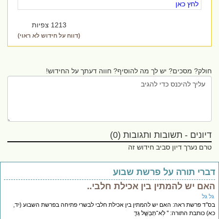
לחץ כאן
1213 צפיות
(דווח על חידוש לא ראוי)
חולק? מסכים? יש לך מה להוסיף? חווה דעתך על החידוש!
דיונים - תשובות ותגובות (0)
טרם נערך דיון סביב חידוש זה
ברי תורה על פרשת שבוע
אם יש להמתין בין אכילת חלבי..
ל גל
''ד פרשת ראה: האם יש להמתין בין אכילת חלבי לבשרי פתיחה בפרשת השבוע (יד,
) כותבת התורה: '' לֹֽא־תְבַשֵּׁ֥ל גְּדִ֖