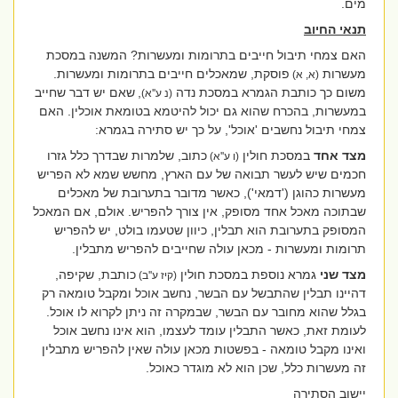
מים.
תנאי החיוב
האם צמחי תיבול חייבים בתרומות ומעשרות? המשנה במסכת
מעשרות
פוסקת, שמאכלים חייבים בתרומות ומעשרות.
(א, א)
משום כך כותבת הגמרא במסכת נדה
,
שאם יש דבר שחייב
(נ ע''א)
במעשרות, בהכרח שהוא גם יכול להיטמא בטומאת אוכלין. האם
צמחי תיבול נחשבים 'אוכל', על כך יש סתירה בגמרא:
מצד אחד
במסכת חולין
כתוב, שלמרות שבדרך כלל גזרו
(ו ע''א)
חכמים שיש לעשר תבואה של עם הארץ, מחשש שמא לא הפריש
מעשרות כהוגן ('דמאי'), כאשר מדובר בתערובת של מאכלים
שבתוכה מאכל אחד מסופק, אין צורך להפריש. אולם, אם המאכל
המסופק בתערובת הוא תבלין, כיוון שטעמו בולט, יש להפריש
תרומות ומעשרות - מכאן עולה שחייבים להפריש מתבלין.
מצד שני
גמרא נוספת במסכת חולין
כותבת, שקיפה,
(קיז ע''ב)
דהיינו תבלין שהתבשל עם הבשר, נחשב אוכל ומקבל טומאה רק
בגלל שהוא מחובר עם הבשר, שבמקרה זה ניתן לקרוא לו אוכל.
לעומת זאת, כאשר התבלין עומד לעצמו, הוא אינו נחשב אוכל
ואינו מקבל טומאה - בפשטות מכאן עולה שאין להפריש מתבלין
זה מעשרות כלל, שכן הוא לא מוגדר כאוכל.
יישוב הסתירה