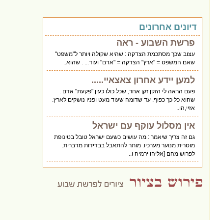
דיונים אחרונים
פרשת השבוע - ראה
עצוב שכך מסתכמת הצדקה : שהיא שקולה ויותר ל"משפט"
שאם המשפט = "ארץ" הצדקה = "אדם" ועוד... . שהוא..
למען יידע אחרון צאצאיי.....
פעם הראה לי הזקן זקן אחר, שכל כולו כעין "פקעת" אדם .
שהוא כל כך כפוף. עד שדומה שעוד מעט ופניו נושקים לארץ.
אזיי,הו..
אין מסלול עוקף עם ישראל
גם זה צריך שיאמר : מה עושים כשעם ישראל טובל בטינופת
מוסרית מנוער מערכיו. מותר להתאבל בבדידות מדברית.
לפרוש מהם [אליהו ירמיה ו..