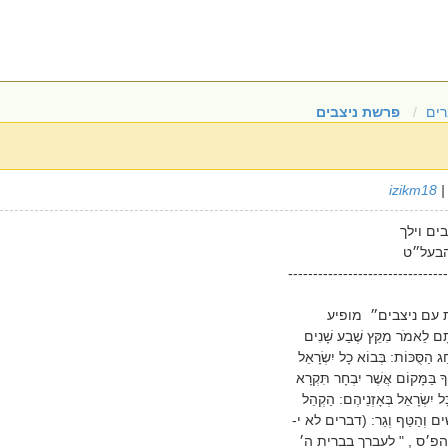
ים
פרשת ניצבים
izikm18
|
ים וילך
הבעל״ט
--------------------------------
עם ניצבים״ מופיע
ם לֵאמֹר מִקֵּץ שֶׁבַע שָׁנִים
ַג הַסֻּכּוֹת: בְּבוֹא כָל יִשְׂרָאֵל
ָ בַּמָּקוֹם אֲשֶׁר יִבְחָר תִּקְרָא
 יִשְׂרָאֵל בְּאָזְנֵיהֶם: הַקְהֵל
שִׁים וְהַטַּף וְגֵר: (דברים לא י-
פ׳ס , " לעברך בברית ה׳