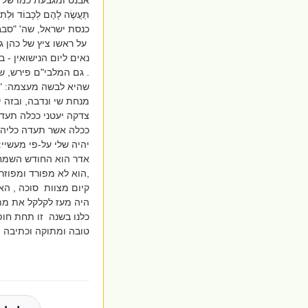
תַּעֲשֶׂה לָהֶם לְכָבוֹ
כנסת ישראל, שה' "סב
על ראשו ציץ של כהן ג
נאים ליום הנישואין - 
‎. גם המלבי"ם פירש, 
שהיא לבשה מעצמה: "כי
מנחת שי ונדבה, ובזה 
צדקה יעטני ככלה תעדה
ככלה אשר תעדה כליה ש
יהיה שלי על-פי מעשיי:
אדר הוא החודש השמח 
,הוא לא מפורד ומפוזר
קיום מצוות סוכה , ה
היה מעז לקלקל את מתן 
כלנו בשנה זו תחת חו
טובה ומתוקה וכתיבה 