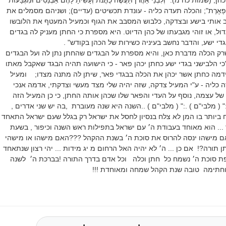
ד וּלְתִפְאָרֶת"; והכלה תעדה כליה - עונדת תכשיטים (עדיים); ושניהם מסמלים את
ב אותי בישע ובצדקה, כלבוש המסבב את הגוף וכמעיל המעטף את הלובשו
דול, או זוהי מגבעתו של כהן הדיוט. היא מספרת כי החתן מעניק לה בגדים
בגדי ישע, והדבר נחשב בעיניה כשירות של הכהן בקודש" .
שרק הכלה מדברת כאן, והיא מספרת על הבגדים שהחתן נתן לה ועל הבגדים
 הלבישני בגדי ישע כחתן יכהן פאר - כי הישועה תהיה הבגד שאקבל מאתו
ידמה כחתן אשר יכהן את הכלה בבגדי פאר, שיתן לה מתנה מצדו; ומעיל
 כליה - ע"י המעיל צדקה, שזה יהיה שלי מצד מעשי וצדקתי, אדמה אנכי
ל עצמה, נוסף על העדי והפאר שלו שכהן אותה החתן, כי כן המעיל הזה
" ( מלבי"ם ) .:" ( מלבי"ם ) ..השנה היא שנה מעוברת ,בה יש שני אדרים ,
ביותר בו המן לא צלח בנסיון לחסל את ישראל רק בגלל שעם ישראל התאחד
 ... הוא מאוחד בעבודת ה׳ עם ישראל בתפילות ראש השנה וכיפור , בשעת
אם מישהו ינסה להרוס את סוכת ה׳ בשנת ההקהל ???האם מישהו או מישהי
תורה?! אם כן ... ה׳ לא יהיה האל הרחום מ יג מידות ... יהי רצון שנתאחד
פת סוכת ה׳ נשמח כל חתן וכלה וכל אדם בדרך התורה !בברכת ה׳ לשנה
וחתימה טובה שנת הקהל שמחה ומאוחדת !!!