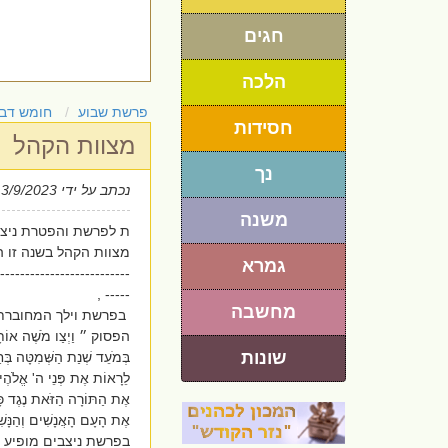
חגים
הלכה
פרשת שבוע
חומש דבר
חסידות
מצוות הקהל
נך
נכתב על ידי
 3/9/2023
משנה
ת לפרשת והפטרת ניצב
מצוות הקהל בשנה זו 
גמרא
--------------------------
----- ,
מחשבה
בפרשת וילך המחוברת 
הפסוק ״ וַיְצַו מֹשֶׁה אוֹתָ
שונות
בְּמֹעֵד שְׁנַת הַשְּׁמִטָּה בְּח
לֵרָאוֹת אֶת פְּנֵי ה' אֱלֹהֶיך
אֶת הַתּוֹרָה הַזֹּאת נֶגֶד כָּל
אֶת הָעָם הָאֲנָשִׁים וְהַנָּ
בפרשת ניצבים מופיע ה