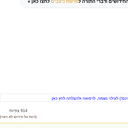
חידושים ודברי התורה ל
פרשת ניצבים
לחצו כאן »
ם!) לעילוי נשמה, לרפואה ולהצלחה לחץ כאן
914 צפיות
(דווח על חידוש לא ראוי)