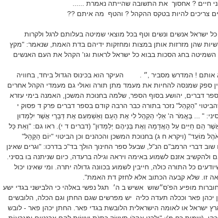
 חיים ? אחסוך את התשובה שהייתה נאמרת ......
ם צריכים להיות בטקס ההקהל ? והטף מה איתם ??
כל ישראל אנשים ונשים וטף בכל מוצאי שמיטה בעלותם לרגל ולקרות
שיות שהן מזרזות אותן במצות ומחזקות ידיהם בדת האמת, שנאמר: "מקץ
השמיטה בחג הסכות בבוא כל ישראל לראות וגו' הקהל את העם האנשים
אותם ! המדרש מסביר ,״ .
העיקר הוא בכינוס הגדול ביחד, בחוויה
ין ספק שמנסה להחיות את מעמד מתן תורה ואולי גם מעמדי הקהל אחרים
ספר דברים, יהושע בסוף הספר, שלמה בחנוכת המשכן, האמנה בימי עזרא
הביטוי "הַקְהֵל" נזכר בתורה כבר הרבה קודם בספר דברים פרק ד פסוק י
. בֶּאֱמֹר ה' אֵלַי הַקְהֶל לִי אֶת הָעָם וְאַשְׁמִעֵם אֶת דְּבָרָי אֲשֶׁר יִלְמְדוּן
 אֲשֶׁר הֵם חַיִּים עַל הָאֲדָמָה וְאֶת בְּנֵיהֶם יְלַמֵּדוּן" (דברים ד י). ראו גם: "וְאֵת כָּל
ח אֹהֶל מוֹעֵד" (ויקרא ח ג) בחנוכת המשכן והכהנים וכן הביטוי "יוֹם הַקָּהָל"
ו שוב דברי הרמב"ם הנ"ל, שבעל ספר החינוך הולך בד"כ בדרכו: "וגרים שאינן
לבם ולהקשיב אזנם לשמוע באימה ויראה וגילה ברעדה, כיום שניתנה בו בסיני.
ודעים כל התורה כולה, חייבין לשמוע בכוונה גדולה יתרה. ומי שאינו יכול
יאה זו. שלא קבעה הכתוב אלא לחזק דת האמת".
רות מופיע הפ'ס״שוש אשיש ב ה׳ תגל נפשי באלהי כי הלבישני בגדי ישע
 יכהן פאר וככלה תעדה כליה יש מפרשים שגם החתן וגם הכלה, הלובשים
ץ ישראל או לאומה הישראלית הלובשת בגדי פאר. החתן יכהן פאר - לובש
ות כח מ): "וְלִבְנֵי אַהֲרֹן תַּעֲשֶׂה כֻתֳּנֹת וְעָשִׂיתָ לָהֶם אַבְנֵטִים וּמִגְבָּעוֹת