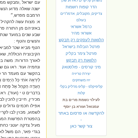
משחק קליקרים לאירוע שלך
עם ישראל ,ומבקש ממני
הדר קופות רושמות
ישנה שאלה מדוע הנשי
צדיקים, מקובלים, אדמו"רים
הרמבם מפרש,״
בעולם
‎א: מצות עשה להקהיל 
כרמל אשראי
באזניהם מן התורה פר
אשראי מהיר
שבע שנים במועד שנת 
הלוואות לעסקים רק תבקש
והנשים והטף :
פורטל הובלות בישראל
הטף מביא שכר למביא 
פ
ורטל צימר בקליק
הקיבוצית הכוללת, שא
הלוואות רק תבקש
לאורך הדורות: משה ב
ונחמיה ועוד. ראו גם ש
מיני קורסים - פולסטאק
בהקשר עם מעמד הר סיני: " ..
יצירת טריויה
לְיִרְאָה אֹתִי כָּל הַיָּמִים
יויו משחקים
הָעֵדָה הַקְהֵל אֶל פֶּתַ
קליפיקלפ - קליפ מדליק בקלי
בדברים ט י (ועוד). רא
קלות
מכירין, חייבין להכין 
לעילוי נשמת מרים בת
אפילו חכמים גדולים שי
עמנואל ועזרא בן יוסף
לשמוע, מכוין לבו לקר
להקדשה או פרסום באתר
בהפטרת הפרשות המחוב
-
מעיל צדקה יעטני כחתן
צור קשר כאן
בגדי פאר, הם משל לאר
אבנט ומגבעת כמו של כהן, (שמ