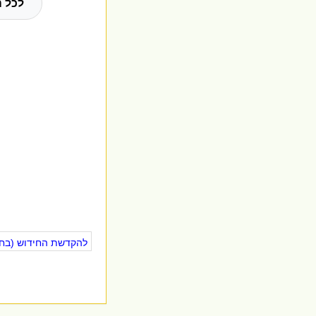
לכל ה
להקדשת החידוש (בחינ