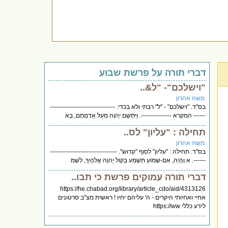
דברי תורה על פרשת שבוע
"וישלכם"- "ל&..
משה אהרון
בס"ד. "וישלכם" - "ל" רבתי ולא בכדי. --------------------------------
------ המקרא ---------------. וַיִּתְּשֵׁם יְהוָה מֵעַל אַדְמָתָם, בְּא
תחילה : "עליון" לס..
משה אהרון
בס"ד. תחילה : "עליון" לסוף "קדוש". ---------------------------------
------. א וְהָיָה, אִם-שָׁמוֹעַ תִּשְׁמַע בְּקוֹל יְהוָה אֱלֹהֶיךָ, לִשְׁמֹ
דברי תורה עמוקים פרשת כי תבו..
https://he.chabad.org/library/article_cdo/aid/4313126
אחיי ואחיותי היקרים - ה' עליהם יחיו ! ראשית מצ"ב סרטונים
לידע כללי https://ww