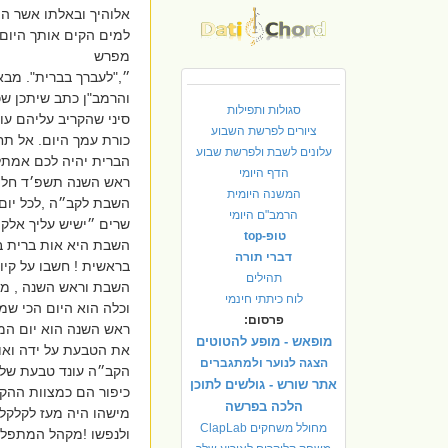
אלוהיך ובאלתו אשר ה
למים הקים אותך היום 
מפרש
״,"לעברך בברית". מבא
והרמב"ן כתב שיתכן ש
סגולות ותפילות
‎סיני שהקריב עליהם ע
ציורים לפרשת השבוע
כורת עמך היום. אל ת
עלונים לשבת ולפרשת שבוע
הדף היומי
ראש השנה תשפ׳ד חל ב
המשנה היומית
השבת לקב״ה ,לכל יום י
הרמב"ם היומי
שרים ״ישיש עליך אלקי
טופ-top
השבת היא אות ברית ב
דברי תורה
בראשית ! חשבו על קיום
תהילים
השבת וראש השנה , ממש
לוח כיתתי חינמי
וכלה הוא היום הכי שמ
פרסום:
ראש השנה הוא יום המ
מופאש - מופע להטוטים
את הטבעת על ידה ואו
הצגה לנוער ולמתגברים
הקב״ה עונד טבעת של ח
אתר שורש - גולשים לתוכן
כיפור הם כמצוות ההקה
הלכה בפרשה
מישהו היה מעז לקלקל
מחולל משחקים ClapLab
ולנפשו !מקהל המתפלל