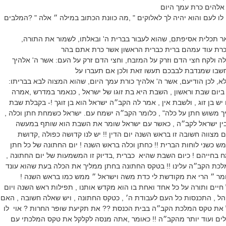
 אלהים כרת עמך היום
לו לעם והוא יהיה לך לאלוקים " ,מה כוונת הכתוב במילה ״ אלה " ?המלבים
ר תכלית אסיפתם, שהוא לעבור בברית ה' ובאלתו, לשמור את התורה,
כרת עוד עמהם ברית כברית הראשון אשר כרת אתם בהר
ולה ולקח חצי הדם וזרק על המזבח, וחצי הדם זרק על העם: אשר ה' אלהיך
חשבו שמנדבת לבבכם תעשו זאת ולכן אם תעברו על
יום שבת וראשון , השבת היא בת זוגו של ישראל , כנאמר במדרש ,אמרה
ש בן זוג , ולשבת אין , אמר לה הקב״ה ישראל הוא בן זוגך !- בקבלת שבת
ך משוש חתן על כלה" , כלומר הקב״ה ישמח עם. ישראל כשמחת חתן וכלה ,
ין ישראל לקב״ה , כאשר עם ישראל שומר את השבת הוא שותף במעשה
 מצווה חשובה זו בראש השנה יום הדין !! יש לנו קדושה כפולה ,קדושת
 כשני לוחות הברית !! כחתן וכלה בראש השנה ! יום החתונה של כל חתן
ח בחייהם ! כיום השבת שהיא כברית ,בדיוק זו המשמעות של יום החתונה ,
לכת הקב״ה עלינו !! בטקס החתונה בחתן ממליך את הכלה בעת שהוא עונד
מר ״ הרי את מקודשת לי כדת משה וישראל ״ ממש כמו בראש השנה !
יים ותורה על כל אחד ואחת בו הוא מקדש אותנו , תפילות ראש השנה ויום
ל , התכנסות כל העם לעבודת ה׳ , כטקס החתונה , ויש שאלה חשובה , האם
 את טקס המלכת הקב״ה בבית הכנסת ?? את תקיעת שופר החרות ? אוי לו
ים ועוד יותר מהקב״ה !! כאומר ,אתה מנסה לקלקל את טקס המלכתי עם