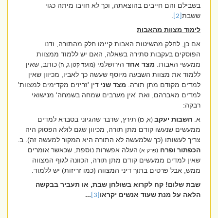
בשבילם והם חייבים בהוצאתה, וכך לא חויבו מיתה כגוי
ששבת
.
[2]
לימוד מצוות מהאבות
אם כן, לחלק מהשיטות האבות קיימו חלק מהתורה, ודנו
הפוסקים בעקבות סתירה בשאלה, האם יש ללמוד ממצוות
ממעשי האבות.
מצד אחד
הירושלמי
כותב, שאין
(מועד קטן ג, ה)
ללמוד את מצוות השבעה מיוסף שעשה כך לאביו, מכיוון שאין
למדים מקודם מתן תורה.
מצד שני
דין 'זריזים מקדימים למצוות'
למדים מאברהם, ואת 'אין מערבים שמחה בשמחה' מנישואי
רבקה:
א.
השבות
יעקב
תירץ, שדבר שהגיוני בסברא למדים
(א, כו)
ממעשים שנעשו קודם מתן תורה, מכיוון שגם לולא הפסוק היה
צריך לעשותו (כך שלמעשה לא התורה היא המקור למעשה זה). ב.
הכפתור
ופרח
העלה אפשרות נוספת, שכאשר אומרים
(פרק א)
שאין למדים ממעשים קודם מתן תורה, הכוונה לגוף המצווה
ממש, אבל פרטים בתוך דיני המצווה (כמו זריזות) יש ללמוד.
שבת שלום! קח לקרוא בשולחן שבת, או תעביר בבקשה
הלאה על מנת שעוד אנשים יקראו
...
[3]