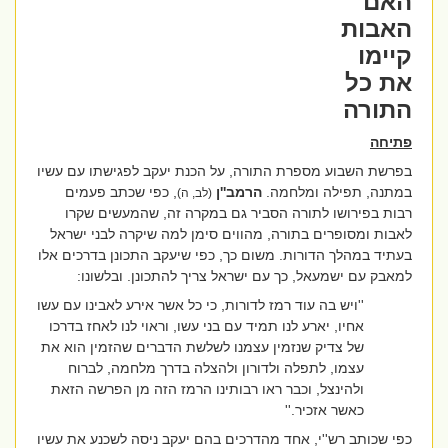
האם
האבות
קיימו
את כל
התורה
פתיחה
בפרשת השבוע מספרת התורה, על הכנת יעקב לפגישתו עם עשיו
במתנה, תפילה ומלחמה.
הרמב''ן
, כפי שכתב פעמים
(לב, ה)
רבות בפירושו לתורה הסביר גם במקרה זה, שהמעשים שקרו
לאבות ומסופרים בתורה, מהווים סימן למה שיקרה לבני ישראל
בעתיד במהלך הדורות. משום כך, כפי שיעקב התכונן בדרכים אלו
למאבק עם ישמעאל, כך עם ישראל צריך להתכונן. ובלשונו:
''ויש בה עוד רמז לדורות, כי כל אשר אירע לאבינו עם עשו
אחיו, יארע לנו תמיד עם בני עשו, וראוי לנו לאחז בדרכו
של צדיק שנזמין עצמנו לשלשת הדברים שהזמין הוא את
עצמו, לתפלה ולדורון ולהצלה בדרך מלחמה, לברוח
ולהינצל, וכבר ראו רבותינו הרמז הזה מן הפרשה הזאת
כאשר אזכיר.''
כפי שכותב רש''י, אחד מהדרכים בהם יעקב ניסה לשכנע את עשיו