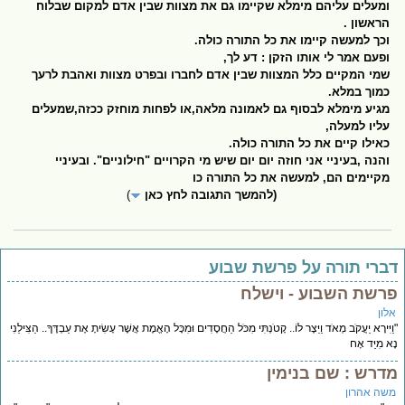
ומעלים עליהם מימלא שקיימו גם את מצוות שבין אדם למקום שבלוח
הראשון .
וכך למעשה קיימו את כל התורה כולה.
ופעם אמר לי אותו הזקן : דע לך,
שמי המקיים כלל המצוות שבין אדם לחברו ובפרט מצוות ואהבת לרעך
כמוך במלא.
מגיע מימלא לבסוף גם לאמונה מלאה,או לפחות מוחזק ככזה,שמעלים
עליו למעלה,
כאילו קיים את כל התורה כולה.
והנה ,בעיניי אני חוזה יום יום שיש מי הקרויים "חילוניים". ובעיניי
מקיימים הם, למעשה את כל התורה כו
(להמשך התגובה לחץ כאן
)
ברי תורה על פרשת שבוע
רשת השבוע - וישלח
לון
יִּירָא יַעֲקֹב מְאֹד וַיֵּצֶר לוֹ.. קָטֹנְתִּי מִכֹּל הַחֲסָדִים וּמִכָּל הָאֱמֶת אֲשֶׁר עָשִׂיתָ אֶת עַבְדֶּךָ.. הַצִּילֵנִי
א מִיַּד אָח
דרש : שם בנימין
שה אהרון