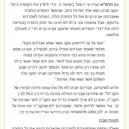
גם
הרמ''א
צעד בשיטה זו
וכדי לתרץ את הקושיה כיצד
(שו''ת סי' י')
יעקב אבינו נשא שתי אחיות כתב, שכאשר הגמרא כותבת
שאברהם אבינו קיים את כל התורה כולה, כוונתה לאברהם
בדווקא, אבל צאצאיו ובני ביתו לא חויבו עד מתן התורה (וכנראה
דחה את דברי המדרש האומר שיעקב אבינו קיים תרי''ג מצוות).
ובלשונו:
''ואף על גב דדרשינן עקב אשר שמע אברהם בקולי,
מלמד ששמר אברהם אפילו עירוב תבשילין, אם כן שמע
מינה שהיה נוהג כפי התורה והמצווה אפילו מצוה
מדרבנן. מכל מקום נוכל לומר, אם הוא שמר אנשי ביתו
לא שמרו רק החוק הנימוסי הנמסר להם, דהיינו שבע
מצות בני נח. דמי לנו גדול מאדוננו אבינו יעקב עליו
השלום אשר נשא שתי אחיות.''
מדוע לשיטתם, אברהם אבינו לא מל את עצמו וחיכה לציוויו של
הקב''ה?
יש שתירצו שברית המילה מהווה ברית בין המל לבין
הקב''ה, ואם כן לא שייך לעשות ברית עם הקב''ה לפני שציווה על
כך. עוד אפשר לדחוק ולומר, שאברהם ידע שהקב''ה יצוו אותו על
מצווה זו, לכן נמנע מלעשותה
.
(ועיין בחידושי הגרי''ז לפרשת לך לך)
מצוות שבת
שאלה נוספת שמתעוררת לסוברים שהאבות קיימו את כל התורה