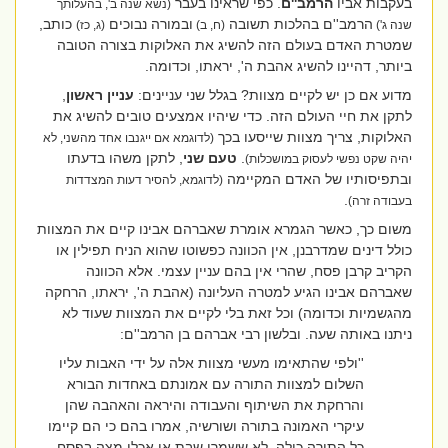
בעקבות אביו
הרמב''ם
. כפי שראינו בעבר
(נשא שנה ב', בהעלותך
הרמב''ם בהלכות תשובה
ובמורה נבוכים
כותב,
שנה ג')
(ח, ב)
(ג, כז)
שמטרת האדם בעולם הזה להשיג את האלוקות בצורה הטובה
ביותר, דהיינו להשיג אהבת ה', יראתו, וכדומה.
מדוע אם כן יש לקיים מצוות? בגלל שני עניינים:
עניין ראשון
,
לתקן את חיי העולם הזה. כדי שיהיו אמצעים טובים להשיג את
האלוקות, צריך מצוות שייסעו בכך
(לדוגמא אם ייגנבו אחד מהשני, לא
.
טעם שני
, לתקן משהו בדעתו
יהיה שקט נפשי לעסוק במושכלות)
ובתפיסותיו של האדם המקיימה
(לדוגמא, להסיר דעות המצדדות
.
בעבודה זרה)
משום כך, כאשר הגמרא אומרת שאברהם אבינו קיים את המצוות
כולל דינים שמדרבנן, אין הכוונה כפשוטו שהוא הניח תפילין או
הקריב קרבן פסח, שהרי אין בהם עניין עצמי. אלא הכוונה
שאברהם אבינו הגיע למטרה העליונה (אהבת ה', יראתו, הרחקה
מהגשמיות וכדומה) וכל זאת בלי לקיים את המצוות שעוד לא
ניתנו באותה שעה. ובלשון רבי אברהם בן הרמב''ם:
''ולפי שהתאימו מעשי מצוות אלה על ידי האבות עליו
השלום למצוות התורה עם אמונתם באחדות הבורא
והרחקת את השיתוף והעבודה והיראה והאהבה שהן
עיקרי האמונה בתורה ושורשיה, אמרו בהם כי הם קיימו
כל התורה כולה, לא ששמרו שבת או אכלו מצה בפסח