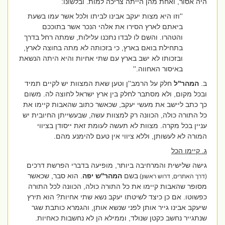
היה אסור, ואחת מהן הייתה צריכה למות. ובלשונו:
''וזו היא מצות יעקב אבינו לביתו ולכל אשר עמו בשעת
ביאתם לארץ הסירו את אלהי הנכר אשר בתוככם
והטהרו. והשם לו לבדו נתכנו עלילות, שמתה רחל בדרך
בתחילת בואם בארץ, כי בזכותה לא מתה בחוצה לארץ,
ובזכותו לא ישב בארץ עם שתי אחיות והיא היתה הנשאת
באיסור האחווה.''
ב.
המהר''ל
חלק על הרמב''ן וטען שאת המצוות יש לקיים תמיד
ובכל מקום, ולא מסתבר לחלק בין ארץ ישראל לחוצה לה. משום
כך כתב ליישב את מעשי יעקב, שכאשר כתוב שהאבות קיימו את
כל התורה כולה, הכוונה רק למצוות עשה, שבעשייתן החיובית יש
עניין בכל מקרה. מצוות לא תעשה לעומת זאת ייסודן בציווי
המורה לא לעשותן, וללא ציווי אין טעם להימנע מהם.
ג. קיימו הכל
גישה שלישית והמרחיבה ביותר, מופיעה בדברי הפרשת דרכים
בשם
המהר''ש יפה
. הוא סבר, שכאשר
(דרך האתרים, דרוש ראשון)
מסופר שהאבות קיימו את כל התורה כולה, הכוונה לכל התורה
כפשוטו. אם כן כיצד לשיטתו יעקב נשא שתי אחיות? הוא תירץ
שיעקב אבינו גייר אותן לפני שנשא אותן, והגמרא כותבת שגר
שנתגייר נחשב כקטן שנולד, וממילא הן לא נחשבות כאחיות.