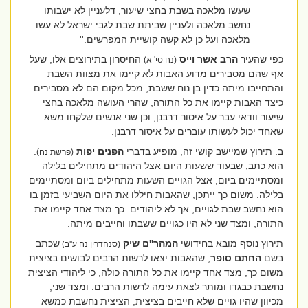
שעשו מלאכה בשבת בחצי שיעור, דלעניין לא ישבותו
נחשב מלאכה ולעניין שביתת שבת לגבי ישראל לא עשו
מלאכה ועל כן לא קשה קושיית המפרשים
.''
כפי שהעיר
הרב אשר וייס
החיסרון בתירוצים אלו, שעל
(נח סי' א)
אף שהם מסבירים מדוע האבות לא קיימו את מצוות השבת
והתחייבו מיתה כדין בן נוח ששבת, מכל מקום הם לא מסבירים
כיצד האבות קיימו את כל התורה, שהרי העושה מלאכה בחצי
שיעור וודאי עבר על איסור דרבנן, וכן שני אנשים שלקחו משא
שאחד יכול לעשותו עוברים על איסור דרבנן.
ב. תירוץ שמיישב קושי זה, מופיע בדברי
הפנים
יפות
.
(פרשת נח)
הוא כתב, שבעוד ששעות היום אצל היהודים מתחילים בלילה
ומסתיימים ביום, אצל הגויים השעות מתחילים ביום ומסתיימים
בלילה. משום כך ייתכן, שהאבות חיללו את היום השביעי בזמן בו
הוא נחשב שבת לגויים, אך לא ליהודים. כך מצד אחד קיימו את
התורה, ומצד שני לא היו כגויים ששבתו וחייבים מיתה.
תירוץ נוסף מובא בחידושי
המהר''ם
שיק
שכתב
(סנהדרין נח ע''ב)
בשם
החתם סופר
, שהאבות יצאו לרשות הרבים לבושים בציצית.
משום כך, מצד אחד קיימו את כל התורה כולה, כי ליהודי הציצית
נחשבת כבגדו ומותר לצאת עימה לרשות הרבים. ומצד שני,
מכיוון שהיו גויים שלא חייבים בציצית, הציצית נחשבת כמשא