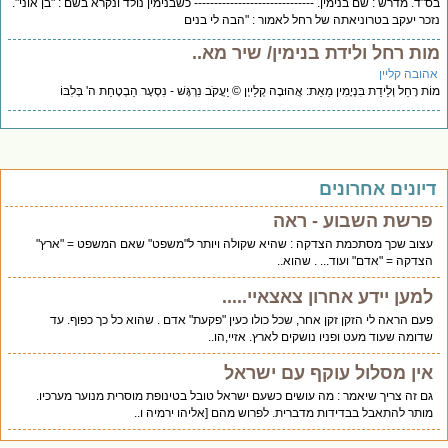
"ד. מדרש : שם בנימין. ------------------------------ כשבנימין נולד ונקרא בשם : "בן אוני".
כר יעקב בטרוניאתה של רחל לאמור : "הבה לי בנים
ות רחל ולידת בנימין/ שיר מא..
הובה קליין
ת רָחֵל וְלֵידַת בִּנְיָמִין מֵאֵת: אֲהוּבָה קְלַייְן © יַעֲקֹב נִרְגָּשׁ - נִסְעָר הַבְטָחַת ה' בְּלִבּוֹ
יונים אחרונים
פרשת השבוע - ראה
עצוב שכך מסתכמת הצדקה : שהיא שקולה ויותר ל"משפט" שאם המשפט = "ארץ"
הצדקה = "אדם" ועוד... . שהוא..
למען יידע אחרון צאצאיי.....
פעם הראה לי הזקן זקן אחר, שכל כולו כעין "פקעת" אדם . שהוא כל כך כפוף. עד
שדומה שעוד מעט ופניו נושקים לארץ. אזיי,הו..
אין מסלול עוקף עם ישראל
גם זה צריך שיאמר : מה עושים כשעם ישראל טובל בטינופת מוסרית מנוער מערכיו.
מותר להתאבל בבדידות מדברית. לפרוש מהם [אליהו ירמיה ו..