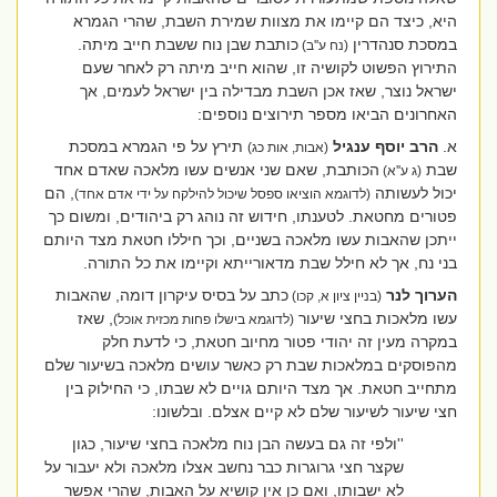
היא, כיצד הם קיימו את מצוות שמירת השבת, שהרי הגמרא
במסכת סנהדרין
כותבת שבן נוח ששבת חייב מיתה.
(נח ע''ב)
התירוץ הפשוט לקושיה זו, שהוא חייב מיתה רק לאחר שעם
ישראל נוצר, שאז אכן השבת מבדילה בין ישראל לעמים, אך
האחרונים הביאו מספר תירוצים נוספים:
א.
הרב יוסף ענגיל
תירץ על פי הגמרא במסכת
(אבות, אות כג)
שבת
הכותבת, שאם שני אנשים עשו מלאכה שאדם אחד
(ג ע''א)
יכול לעשותה
, הם
(לדוגמא הוציאו ספסל שיכול להילקח על ידי אדם אחד)
פטורים מחטאת. לטענתו, חידוש זה נוהג רק ביהודים, ומשום כך
ייתכן שהאבות עשו מלאכה בשניים, וכך חיללו חטאת מצד היותם
בני נח, אך לא חילל שבת מדאורייתא וקיימו את כל התורה.
הערוך לנר
כתב על בסיס עיקרון דומה, שהאבות
(בניין ציון א, קכו)
עשו מלאכות בחצי שיעור
, שאז
(לדוגמא בישלו פחות מכזית אוכל)
במקרה מעין זה יהודי פטור מחיוב חטאת, כי לדעת חלק
מהפוסקים במלאכות שבת רק כאשר עושים מלאכה בשיעור שלם
מתחייב חטאת. אך מצד היותם גויים לא שבתו, כי החילוק בין
חצי שיעור לשיעור שלם לא קיים אצלם. ובלשונו:
''ולפי זה גם בעשה הבן נוח מלאכה בחצי שיעור, כגון
שקצר חצי גרוגרות כבר נחשב אצלו מלאכה ולא יעבור על
לא ישבותו, ואם כן אין קושיא על האבות, שהרי אפשר