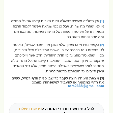
אין השלכה מעשית לשאלה האם האבות קיימו את כל התורה
[1]
או לא, שהרי מה שהיה, אבל כן כפי שנראה אפשר ללמוד הרבה
מסוגיה זו על תפיסת המצוות של הדעות השונות, מה מטרתם
ומה יותר ופחות חשוב בהן.
הקושי בתירוץ הראשון, שלא מובן מהי 'שבת לגויים', האיסור
[2]
לגוי לשבות נוהג בהכרח על פי השבת המקובלת אצל היהודים,
מכיוון שהאיסור נוהג על פי הדת היהודית. הרב אשר וייס כתב
שהקושי בתירוץ השני, שמכיוון שהאבות קיימו את כל התורה, לא
מסתבר לומר שהציצית בשבילם הייתה משוי, אלא כנוי הבגדים
שאין חייבים על הוצאתם מרשות לרשות.
מצאת טעות? רוצה לקבל כל שבוע את הדף למייל, לשים
[3]
את הדף במקומך או להעביר למשפחה? מוזמן:
tora2338@gmail.com
לכל החידושים ודברי התורה ל
פרשת וישלח