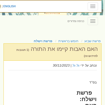
|
ENGLISH
Toggle
navigation
כניסה ומדורים
Toggle
navigation
פרשת שבוע
חומש בראשית
פרשת וישלח
האם האבות קיימו את התורה
(1 תגובות
לחידוש זה)
נכתב על ידי
גל גל
| 30/11/2023
בס''ד
פרשת
וישלח: