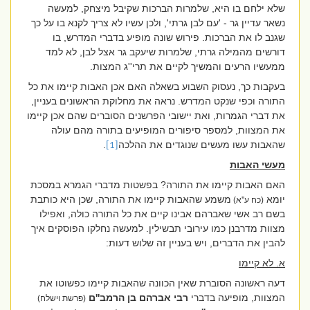
שלא ילחם בו היא, שלמרות הברכות שקיבל מיצחק, למעשה
נשאר עדיין גר - 'עם לבן גרתי', ולכן עשיו לא צריך לקנא בו על כך
שגנב לו את הברכות. פירוש שונה מופיע בדברי המדרש, בו
דורשים מהמילה גרתי, שלמרות שיעקב גר אצל לבן, לא למד
ממעשיו הרעים והמשיך לקיים את תרי''ג המצות.
בעקבות כך, נעסוק השבוע בשאלה האם אכן האבות קיימו את כל
התורה וכפי שנקט המדרש. נראה את מחלוקת הראשונים בעניין,
את דברי הגמרות, ואת יישובי הפרשנים הסוברים שהם אכן קיימו
את המצוות, למספר סיפורים המופיעים בתורה מהם עולה
שהאבות עשו מעשים שנוגדים את ההלכה
.
[1]
מעשי האבות
האם האבות קיימו את התורה? בפשטות מדברי הגמרא במסכת
יומא
משמע שהאבות קיימו את התורה, שכן היא כותבת
(כח ע''א)
בשם רב אשי שאברהם אבינו קיים את כל התורה כולה, ואפילו
מצוות מדרבנן כמו עירובי תבשילין. למעשה נחלקו הפוסקים איך
להבין את הדברים, ויש בעניין זה שלוש דעות:
א. לא קיימו
דעה ראשונה הסוברת שאין הכוונה שהאבות קיימו כפשוטו את
המצוות, מופיעה בדברי
רבי אברהם בן הרמב''ם
(פרשת וישלח)