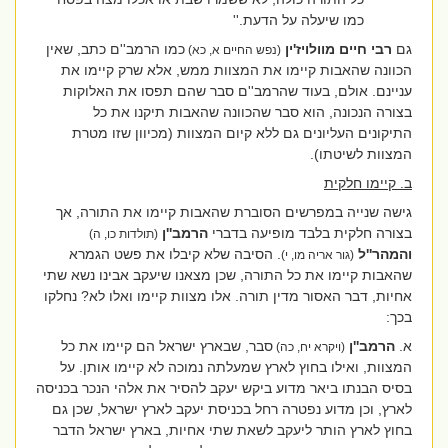
כמו שיעלה על הדעת.''
גם
רבי חיים מוולויז'ין
כמו הרמב''ם כתב, שאין
(נפש החיים א, כא)
הכוונה שהאבות קיימו את המצוות ממש, אלא שרק קיימו את
עניינם. אולם, בעוד שהרמב''ם סבר שהם תפסו את האלוקות
בצורה הנכונה, הוא סבר שהכוונה שהאבות תיקנו את כל
התיקונים העליונים גם ללא קיום המצוות (מכיוון שזו מטרת
המצוות לשיטתו).
ב. קיימו חלקית
גישה שנייה במפרשים הסוברת שהאבות קיימו את התורה, אך
בצורה חלקית בלבד מופיעה בדברי
הרמב''ן
(תולדות כו, ה)
והמהר''ל
. הסיבה שלא קיבלו את פשט הגמרא
(גור אריה מו, י)
שהאבות קיימו את כל התורה, שכן מצאנו שיעקב אבינו נשא שתי
אחיות, דבר האסור מדין תורה. אלו מצוות קיימו ואלו לא? נחלקו
בכך:
א.
הרמב''ן
סבר, שבארץ ישראל הם קיימו את כל
(ויקרא יח, כה)
המצוות, ואילו בחוץ לארץ שמעלתה נמוכה לא קיימו אותן. על
בסיס הבנתו ביאר מדוע ביקש יעקב להסיר את אלהי הנכר בכניסה
לארץ, וכן מדוע נפטרה רחל בכניסת יעקב לארץ ישראל, שכן גם
בחוץ לארץ הותר ליעקב לשאת שתי אחיות, בארץ ישראל הדבר