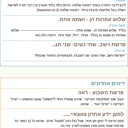
Davi
נק לדבר התורה באתר רפואה שלמה: היחס כלפי בלתי מעורבים | דבר תורה לפרשת
שלח בצל מלחמת חרבות ברזל - רפואה שלמה (haravon.co.il)
לוש אמהות הן - ושמא אחת.
שה אהרון
"ד. שלוש אמהות הן - שמא אחת. ------------------------------------------------ שלוש
הות הן ושמא הן בכלל - אחת . רחל, תמר ורות . ודומה כולן באו
רשת וישב. שתי נשים- שני תג..
י טחן
פרשת וישב. שתי נשים- שני תגובות, ותוצאותיהן המאוד שונות!!!
יונים אחרונים
פרשת השבוע - ראה
עצוב שכך מסתכמת הצדקה : שהיא שקולה ויותר ל"משפט" שאם המשפט = "ארץ"
הצדקה = "אדם" ועוד... . שהוא..
למען יידע אחרון צאצאיי.....
פעם הראה לי הזקן זקן אחר, שכל כולו כעין "פקעת" אדם . שהוא כל כך כפוף. עד
שדומה שעוד מעט ופניו נושקים לארץ. אזיי,הו..