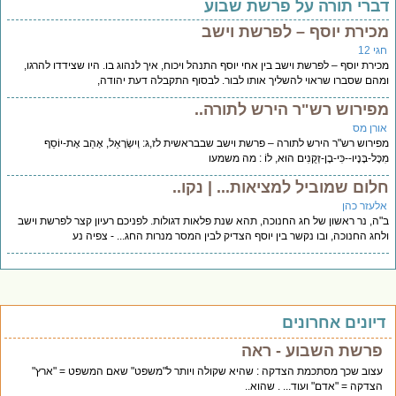
ברי תורה על פרשת שבוע
כירת יוסף – לפרשת וישב
י 12
ירת יוסף – לפרשת וישב בין אחי יוסף התנהל ויכוח, איך לנהוג בו. היו שצידדו להרגו,
הם שסברו שראוי להשליך אותו לבור. לבסוף התקבלה דעת יהודה,
פירוש רש"ר הירש לתורה..
ורן מס
ירוש רש"ר הירש לתורה – פרשת וישב שבבראשית לז,ג: וְיִשְׂרָאֵל, אָהַב אֶת-יוֹסֵף
כָּל-בָּנָיו--כִּי-בֶן-זְקֻנִים הוּא, לוֹ : מה משמעו
לום שמוביל למציאות... | נקו..
לעזר כהן
ה, נר ראשון של חג החנוכה, תהא שנת פלאות דגולות. לפניכם רעיון קצר לפרשת וישב
חג החנוכה, ובו נקשר בין יוסף הצדיק לבין המסר מנרות החג... - צפיה נע
יונים אחרונים
פרשת השבוע - ראה
עצוב שכך מסתכמת הצדקה : שהיא שקולה ויותר ל"משפט" שאם המשפט = "ארץ"
הצדקה = "אדם" ועוד... . שהוא..