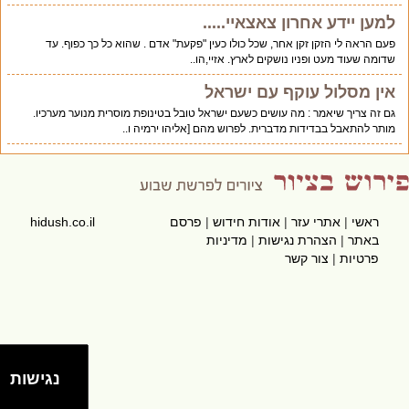
למען יידע אחרון צאצאיי.....
פעם הראה לי הזקן זקן אחר, שכל כולו כעין "פקעת" אדם . שהוא כל כך כפוף. עד
שדומה שעוד מעט ופניו נושקים לארץ. אזיי,הו..
אין מסלול עוקף עם ישראל
גם זה צריך שיאמר : מה עושים כשעם ישראל טובל בטינופת מוסרית מנוער מערכיו.
מותר להתאבל בבדידות מדברית. לפרוש מהם [אליהו ירמיה ו..
ראשי
|
אתרי עזר
|
אודות חידוש
|
פרסם
hidush.co.il
באתר
|
הצהרת נגישות
|
מדיניות
פרטיות
|
צור קשר
נגישות