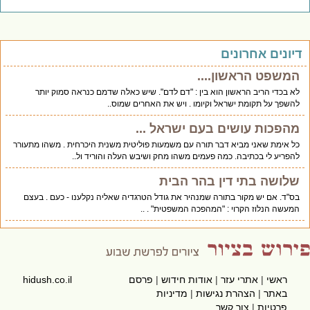
יונים אחרונים
המשפט הראשון....
לא בכדי הריב הראשון הוא בין : "דם לדם". שיש כאלה שדמם כנראה סמוק יותר
להשפך על תקומת ישראל וקיומו . ויש את האחרים שמוס..
מהפכות עושים בעם ישראל ...
כל אימת שאני מביא דבר תורה עם משמעות פוליטית משנית היכרחית . משהו מתעורר
להפריע לי בכתיבה. כמה פעמים משהו מחק ושיבש העלה והוריד ול..
שלושה בתי דין בהר הבית
בס"ד. אם יש מקור בתורה שמנהיר את גודל הטרגדיה שאליה נקלענו - כעם . בעצם
המעשה הנלוז הקרוי : "המהפכה המשפטית" . ..
ראשי
|
אתרי עזר
|
אודות חידוש
|
פרסם
hidush.co.il
באתר
|
הצהרת נגישות
|
מדיניות
פרטיות
|
צור קשר