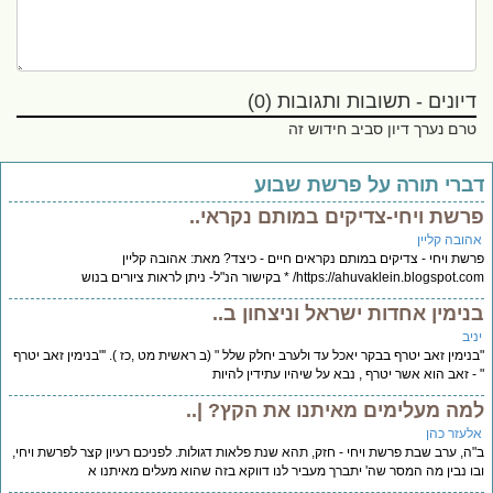
דיונים - תשובות ותגובות (0)
טרם נערך דיון סביב חידוש זה
ברי תורה על פרשת שבוע
רשת ויחי-צדיקים במותם נקראי..
הובה קליין
שת ויחי - צדיקים במותם נקראים חיים - כיצד? מאת: אהובה קליין
https://ahuvaklein.blogspot./ * בקישור הנ"ל- ניתן לראות ציורים בנוש
נימין אחדות ישראל וניצחון ב..
יב
נימין זאב יטרף בבקר יאכל עד ולערב יחלק שלל " (ב ראשית מט ,כז ). '"בנימין זאב יטרף
- זאב הוא אשר יטרף , נבא על שיהיו עתידין להיות
מה מעלימים מאיתנו את הקץ? |..
לעזר כהן
ה, ערב שבת פרשת ויחי - חזק, תהא שנת פלאות דגולות. לפניכם רעיון קצר לפרשת ויחי,
ו נבין מה המסר שה' יתברך מעביר לנו דווקא בזה שהוא מעלים מאיתנו א