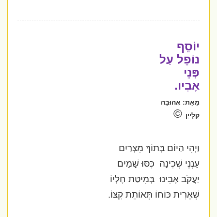
יוֹסֵף
נוֹפֵל עַל
פְּנֵי
אָבִיו.
מֵאֵת:
אֲהוּבָה
©
קְלַייְן
וַיְהִי הַיּוֹם בְּתוֹךְ מִצְרַיִם
עַנְנֵי שְׁכִינָה
כִּסּוּ שָׁמַיִם
יַעֲקֹב אָבִינוּ
בְּמִיטַּת חָלְיוֹ
שְׁאֵרִית כּוֹחוֹ תְּאוֹתֵת קִצּוֹ.