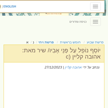
|
ENGLISH
Toggle
navigation
כניסה ומדורים
Toggle
navigation
פרשת שבוע
חומש בראשית
פרשת ויחי
נ
א
יוֹסֵף נוֹפֵל עַל פְּנֵי אָבִיו/ שיר מאת:
אהובה קליין (c
נכתב על ידי
אהובה קליין
| 27/12/2023