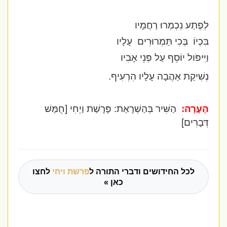
לְפֶתַע נִכְמְרוּ רַחֲמָיו
בִּכְיוֹ
בְּכִי תַּמְרוּרִים
עָלָיו
וַיִּיפֹּול יוֹסֵף עַל פְּנֵי אָבִיו
נְשִׁיקַת אַהֲבָה עָלָיו הִרְעִיף.
הֶעָרָה:
הַשִּׁיר בְּהַשְׁרָאַת: פָּרָשַׁת וַיְחִי [חֻמַּשׁ
דְּבָרִים]
לכל החידושים ודברי התורה ל
פרשת ויחי
לחצו
כאן »