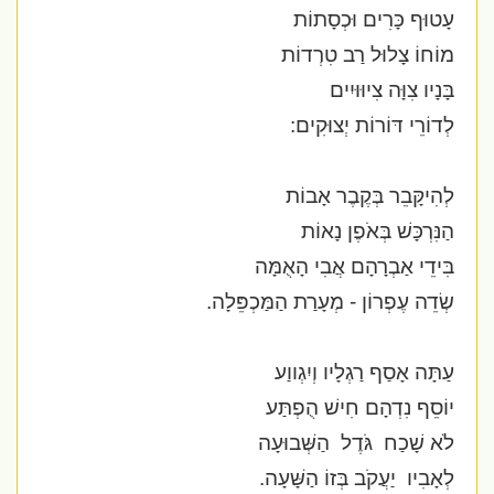
עָטוּף כָּרִים וּכְסָתוֹת
מוֹחוֹ צָלוּל רַב טִרְדוֹת
בָּנָיו צִוָּה צִיוּוּיִים
לְדוֹרֵי דּוֹרוֹת יְצוּקִים:
לְהִיקָּבֵר בְּקֶבֶר אָבוֹת
הַנִּרְכָּשׁ בְּאֹפֶן נָאוֹת
בִּידֵי אַבְרָהָם אֲבִי הָאֻמָּה
שְׂדֵה עֶפְרוֹן - מְעָרַת הַמַּכְפֵּלָה.
עַתָּה אָסַף רַגְלָיו וְיִגְווַע
יוֹסֵף נִדְהָם חִישׁ הֻפְתַּע
לֹא שָׁכַח
גֹּדֶל
הַשְּׁבוּעָה
לְאָבִיו
יַעֲקֹב בְּזוֹ הַשָּׁעָה.