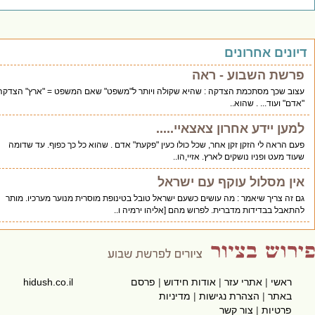
נים אחרונים
שת השבוע - ראה
ב שכך מסתכמת הצדקה : שהיא שקולה ויותר ל"משפט" שאם המשפט = "ארץ" הצדקה =
" ועוד... . שהוא..
ען יידע אחרון צאצאיי.....
 הראה לי הזקן זקן אחר, שכל כולו כעין "פקעת" אדם . שהוא כל כך כפוף. עד שדומה
ד מעט ופניו נושקים לארץ. אזיי,הו..
ן מסלול עוקף עם ישראל
זה צריך שיאמר : מה עושים כשעם ישראל טובל בטינופת מוסרית מנוער מערכיו. מותר
אבל בבדידות מדברית. לפרוש מהם [אליהו ירמיה ו..
ראשי
|
אתרי עזר
|
אודות חידוש
|
פרסם
hidush.co.il
באתר
|
הצהרת נגישות
|
מדיניות
פרטיות
|
צור קשר