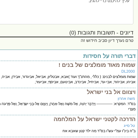
נים - תשובות ותגובות (0)
 נערך דיון סביב חידוש זה
י תורה על חסידות
ת מאוד מומלצים של בנים !
DL2
מומלצים לבנים: ( כללי , מהתנ"ך ועוד )אבא, אבטליון, אביאל, אביגדור, אבידן, אביה,
, אביהוד, אבי-עד, אביחיל, אבינדב, אבינועם, אביסף, אביעזר,
וום אל בני ישראל
אהרון
מקרא: ------------- וַיְדַבֵּר יְהוָה, אֶל-מֹשֶׁה וְאֶל-אַהֲרֹן, וַיְצַוֵּם אֶל-בְּנֵי יִשְׂרָאֵל, וְאֶל-פַּרְעֹה מֶלֶךְ
כה לקטני ישראל על המלחמה
ייג
בינ"ו עמ"י עש"ו בס"ד מה ילד קטן שאבא אח