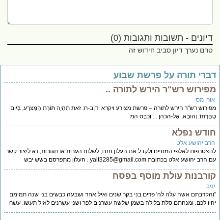
דיונים - תשובות ותגובות (0)
טרם נערך דיון סביב חידוש זה
ברי תורה על פרשת שבוע
פירוש רש"ר הירש לתורה ..
ורן מס
ירוש רש"ר הירש לתורה – פרשת מצורע ויקרא יד,ב-ח: זֹאת תִּהְיֶה תּוֹרַת הַמְּצֹרָע, בְּיוֹם
הֳרָתוֹ: וְהוּבָא, אֶל-הַכֹּהֵן ... וְכִבֶּס הַמ
ודש נפלא
רב יהושע אלט
צטרפות לאלפי המנויים ולקבל את העלון חנם, לשלוח הערות או תגובות, נא ליצור קשר
 הרב יהושע אלט בכתובת
yalt3285@gmail.com
. העלון מתפרסם בשש יבש
ורבנות עולת מוסף בפסח
יב
הקרבתם אשה עלה לה' פרים בני בקר שנים ואיל אחד ושבעה כבשים בני שנה תמימם
יו לכם. ומנחתם סלת בלולה בשמן שלשה עשרנים לפר ושני עשרנים לאיל תעשו. עשרו