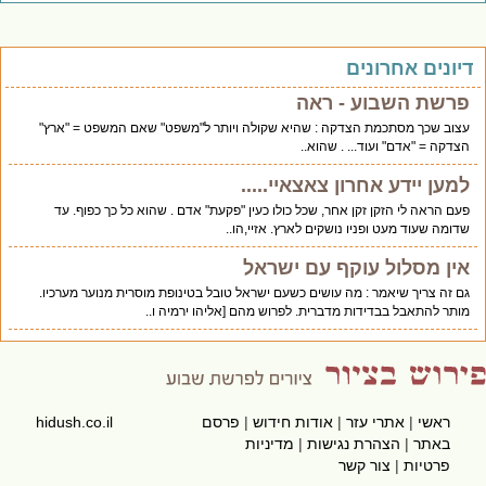
יונים אחרונים
פרשת השבוע - ראה
עצוב שכך מסתכמת הצדקה : שהיא שקולה ויותר ל"משפט" שאם המשפט = "ארץ"
הצדקה = "אדם" ועוד... . שהוא..
למען יידע אחרון צאצאיי.....
פעם הראה לי הזקן זקן אחר, שכל כולו כעין "פקעת" אדם . שהוא כל כך כפוף. עד
שדומה שעוד מעט ופניו נושקים לארץ. אזיי,הו..
אין מסלול עוקף עם ישראל
גם זה צריך שיאמר : מה עושים כשעם ישראל טובל בטינופת מוסרית מנוער מערכיו.
מותר להתאבל בבדידות מדברית. לפרוש מהם [אליהו ירמיה ו..
ראשי
|
אתרי עזר
|
אודות חידוש
|
פרסם
hidush.co.il
באתר
|
הצהרת נגישות
|
מדיניות
פרטיות
|
צור קשר