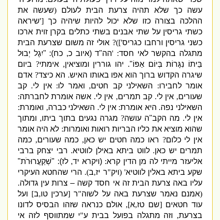
עשה כך שלא תהיה צרעת הבית לעולם
(
שעשה את
ההלכה בצורה כזו שלא יכול להיות שיהיה כך
['
שיראה
כשתי גריסין על שתי אבנים בשתי כתלים בקרן זוית ארכו
כשני גריסין ורחבו כגריס
'])?
אולי זה משום שצרעת הבית
מתגלה בהקשר לאי חסד
: '
הה
"
ד
(
איוב כ
,
כח
): "
יִגֶל יְבוּל
בֵּיתוֹ נִגָּרוֹת בְּיוֹם אַפּוֹ
".
יהו גוררין ומוציאין
,
אימתי
?
ביום
שיגרה הקדוש ברוך הוא אפו באותו האיש
.
הא כיצד
?
אדם
אומר לחבירו
:
השאילני קב חטים
,
ואמר לו
:
אין לי
.
קב
שעורים
,
אין לי
.
קב תמרים
,
אין לי
.
אשה אומרת לחברתה
:
השאילני נפה
.
היא אומרת
:
אין לי
.
השאילני כברה
,
ואומרת
:
אין לי
.
מה הקב
"
ה עושה
?
מגרה נגעים בתוך ביתו
,
ומתוך
שהוא מוציא את כליו הבריות רואות ואומרות
:
לא היה אומר
אין לי כלום
?
ראו כמה חטים יש כאן
,
כמה שעורים
,
כמה
תמרים יש כאן
.
לווט ביתא באילן לווטיא
.
רבי יצחק ברבי
אליעזר מייתי לה מן הדין קרא
:
(
ויקרא יד
,
לז
): "
שְׁקַעֲרוּרֹת
"
שקע ביתא באלין לווטיא
' (
ויק
"
ר יז
,
ב
).
הרי שהחטא העיקרי
עליו באה צרעת הבית זה אי חסד קשה – צרות עין גדולה
.
(
אמנם נאמר שצרעת באה על לשוה
"
ר
[
ערכין טו
,
ב
]
ועל
עוד חטאים
[
שם טז
,
א
],
אולם כנראה שזהו הבסיס לדונו
בצרעת
,
וזה מתגלה בפועל בבית ע
"
י שמתווסף לזה אי