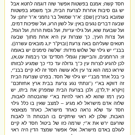
חסד קשה
;
אמנם בפשטות אפשר שזה דוגמה לחטא אבל
יש גם סיבות אחרות לצרעת הבית
,
וכך משמע בפשטות
שמובא בערכין
[
שם
]: '
א
"
ר שמואל בר נחמני א
"
ר יוחנן
:
על
שבעה דברים נגעים באין
:
על לשון הרע
,
ועל שפיכות דמים
,
ועל שבועת שוא
,
ועל גילוי עריות
,
ועל גסות הרוח
,
ועל הגזל
,
ועל צרות העין
',
כך שצרות עין היא אחת מתוך שבעה
חטאים שעליהם באה צרעת
[
ובויק”ר יז
,
ג מובאים עשרה
]).
בבנ
"
י יש גילוי של שלוש מידות
: '
שלשה סימנים יש באומה
זו
:
הרחמנים
,
והביישנין וגומלי חסדים
'
וכו
' (
יבמות עט
,
א
),
לכן להגיע לצרות עין כ
"
ך גדולה עד כדי כך שמגיע לבזותו
שיראו כמה הוא צר עין ולא עושה חסד זה לא קיים בבנ
"
י
,
כי בכל אחד מבנ
"
י יש גילוי של חסד
.
בפרט שצרעת הבית
זה דווקא בא
"
י
("
ונתתי נגע צרעת בבית ארץ אחזתכם
"
[
ויקרא יד
,
לד
]),
ולכן בצרעת הבית שמפרק את ביתו
,
יש
כעין רמז שהוא לא ראוי להיות בא
"
י שהובטחה לאבות
,
שלזה אדם מישראל לא מגיע – למצב שאין בו כלל גילוי
חסד עד שלא נראה כאחד מישראל
,
כאחד מצאצאי
האבות
,
שלכן לא ראוי שיתקיים בו הבטחת ה
'
לאבות
שזרעם ירש את א
"
י
;
שרמה כזו של ביטול חסד לא קיים
לעולם באדם מישראל
.
אולי אפשר שמצד הדין היה ראוי