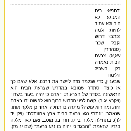
'
דתניא
:
בית
המנוגע לא
היה ולא עתיד
להיות
;
ולמה
נכתב
?
דרוש
וקבל שכר
'
(
סנהדרין
עא
,
א
).
צרעת
הבית נאמרה
רק בשביל
הלימוד
שבעניין
,
כדי שנלמד מזה ליישר את דרכנו
.
אלא שאם כך
אז כיצד יסתדר שמובא במדרש שצרעת הבית היא
הראשונה בסדר של הצרעות
: '"
אדם כי יהיה בעור בשרו
"
(
ויקרא
יג ב
).
קשה לפני הקדוש ברוך הוא לפשוט ידו באדם
הזה
.
ומה הוא עושה
?
מתרה בו תחלה ואחר כן מלקה אותו
,
שנאמר
: "
ונתתי נגע צרעת בבית ארץ אחוזתכם
"
(
ויק
'
יד
לד
).
בתחילה מלקה ביתו
.
חזר בו
,
מוטב
.
ואם לאו
,
מלקה
בגדיו
,
שנאמר
: "
והבגד כי יהיה בו נגע צרעת
"
(
שם יג מז
).