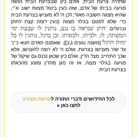
שתהיה צרעת הבית
,
אולם כיון שבצרעת הבית נעשה
פגיעה בביתו של אדם
,
שזה כעין ביטול מצוות ישוב א
"
י
,
שהיא מצווה חשובה מאוד
;
לכן ה
'
לא מעניש בצרעת הבית
כדי שלא לפגום בגילוי מצווה (כעין דומה קצת לחתן
חתן שנראה בו נגע, נותנין לו שבעת ימי
וברגלים: '
המשתה; לו, ולביתו, ולכסותו.
וכן ברגל, נותנין לו כל
ימות הרגל'
[משנה נגעים ג,ב])
.
שאמנם האדם חטא כ
"
ך
עד שה
'
מענישו בצרעת
,
אולם ה
'
לא רוצה להענישו
,
אלא
שכך התחייב מצד הדין
,
אולם כיון שכאן נכנס גם שיקול של
פגיעה בגילוי מצוה
,
אז זה מגן מהדין ומונע מהכאתו
בצרעת הבית.
לכל החידושים ודברי התורה ל
פרשת מצורע
לחצו כאן »