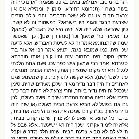
חזר בו
,
מוטב
.
ואם לאו
,
באים בגופו
,
שנאמר
: "
אדם כי יהיה
בעור בשרו
"' (
תנחומא
"
תזריע
"
סימן י
),
וממילא אם אין
צרעת הבית אז גם לא שאר הדברים
,
והרי כולם מודים
שצרעת הבגד והגוף היו בישראל
?
בפשטות זה לא קשה
,
כיון שהדעה שלא היה ולא יהיה היא של ראבר
"
ש
('
כמאן
?
כר
'
אלעזר בר
'
שמעון
'
וכו
' [
סנהדרין שם
]),
כך שאפשר
שמה שהתנחומא אומר זה לא לשיטת ראבר
"
ש
,
אלא לדעה
שכן היה
,
כמו שמובא בגמ
': '
תניא
:
אמר רבי אליעזר בר
'
צדוק
:
מקום היה בתחום עזה והיו קורין אותו חורבתא
סגירתא
.
אמר רבי שמעון איש כפר עכו
:
פעם אחת הלכתי
לגליל וראיתי מקום שמציינין אותו
,
ואמרו אבנים מנוגעות
פינו לשם
' (
שם
).
אלא שקשה לתרץ כך
,
כיון שמשמע שגם
לאחרים זה היה דבר נדיר מאוד
,
שלכן מעידים שהיה
,
סימן
שככלל זה היה נדיר ביותר
,
והרי צרעת לא היתה דבר כ
"
ך
נדיר
?
אלא נראה שכוונת המדרש שכך ה
'
פועל בעולם
,
ולכן
גם אם בפועל לא הביא צרעת הבית מעולם
(
או שזה היה
נדיר מאוד
),
בכ
"
ז קודם שמכה את האדם ה
'
מכה את ביתו
,
בדבר כל שהוא
.
או שאפילו לא צריך שיוכה קודם בביתו
,
אלא זה לימוד עקרוני
,
שכך היה ראוי שיעשה
,
אלא שבפועל
ה
'
לעולם לא מביא צרעת הבית
;
שזהו חלק מ
'
דרוש וקבל
שכר
'
שאתה למד מזה על דרך פעולת ה
'
בעולם
.
מדוע ה
'