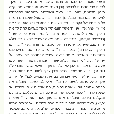
(רש"י; סוטה י,א), כנגד זה פרעה שיעבד אותם בעבודת המלך,
לבנות ערי מסכנות לפרעה (וכן טענת פרעה זה החשש מה יקרה
בזמן מלחמה, שזהו כעין כנגד שאברהם השתמש בתלמידיו
למלחמה בארבעת המלכים). כנגד דברי שמואל שאברהם הפריז
על מידותיו של הקב"ה – שביקש אות הוכחה שיקבל הוא ובנ"י את
א"י ("ויאמר אליו אני ה' אשר הוצאתיך מאור כשדים לתת לך את
הארץ הזאת לרשתה. ויאמר אדנ'י ה' במה אדע כי אירשנה"
[בראשית טו,ז-ח]), כנגד זה אומר פרעה שצריך לפעול כדי שלא
יהיה מצב שישראל יתמרדו ויעלו ממצרים חזרה לא”י ('ועלה מן
הארץ – על כרחנו'). כנגד דברי ר"י שהפריש את השבויים מלהכנס
תחת כנפי השכינה, אומר פרעה שצריך להתחכם למושיעם של
ישראל, לפעול נגד רצון הקב"ה, שזהו התנגדות לרצון ה', שזהו כמו
שלא גיירם אברהם ולכן לא הלכו כרצון ה' (אלא נשארו עובדי ע"ז
נגד ה') [וכן אומר שבנ”י רבים ולכן צריך למעט את כמות בנ”י,
שזהו כעין שלא הוסיף אברהם גם את השבויים לבנ"י ע"י גרות,
שכך פועל פרעה למעט את בנ"י]. אולי לכן כשבנ"י אוכלים את
הפסח שמגלה על יציאתם לחירות, הם אוכלים אותו בצורה של
יציאה לדרך: “וככה תאכלו אתו מתניכם חגרים נעליכם ברגליכם
ומקלכם בידכם ואכלתם אתו בחפזון פסח הוא לה'” (שמות
יב,יא), כנגד שיצאו מהר בעקבות מכת בכורות (שהמצרים יגרשו
אותם), שה' פסח והרג בבתי המצרים. אולם אולי נרמז גם שנאמר
להם ללבוש חגורות ונעלים ומקל ביד, כנגד שנגמר עונש הגלות