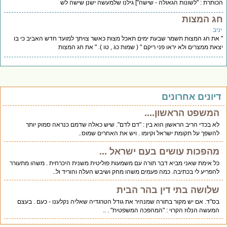
ותרת : "לשונות הגאולה - שישה"] גילנו שלמעשה ישנן שישה לש
ג המצות
יב
את חג המצות תשמר שבעת ימים תאכל מצות כאשר צויתך למועד חדש האביב כי בו
את ממצרים ולא יראו פני ריקם " ( שמות כג , טו ). " את חג המצות
יונים אחרונים
המשפט הראשון....
לא בכדי הריב הראשון הוא בין : "דם לדם". שיש כאלה שדמם כנראה סמוק יותר
להשפך על תקומת ישראל וקיומו . ויש את האחרים שמוס..
מהפכות עושים בעם ישראל ...
כל אימת שאני מביא דבר תורה עם משמעות פוליטית משנית היכרחית . משהו מתעורר
להפריע לי בכתיבה. כמה פעמים משהו מחק ושיבש העלה והוריד ול..
שלושה בתי דין בהר הבית
בס"ד. אם יש מקור בתורה שמנהיר את גודל הטרגדיה שאליה נקלענו - כעם . בעצם
המעשה הנלוז הקרוי : "המהפכה המשפטית" . ..