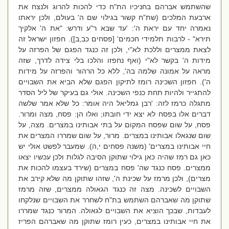
שהשתמש אברהם בחניכיו הת"ח כדי להכות להרוג ולנצח את
ארבעת המלכים (שת”ח קשור בגילוי שם ה' בעולם, ולכן יראתו
נאמרה יחד עם יראת ה': 'עד שבא ר"ע ודרש: "את ה' אלקיך
תירא" - לרבות תלמידי חכמים' [פסחים כב,ב]). חפזון ישראל זה
לצאת ממצרים וללכת לא"י, ולכן זה כנגד הפגם של הפרזה על
מידות ה' בקשר לא"י (ואף נחפזו והלכו בלי צידה לדרך, שזה
מראה על אמונה שלמה בה', ללא כל הרהור והפרזה על מידות
ה'). חפזון השכינה רומז לתיקון הפגם שלא הביא את השבויים
להתגייר ולהיות תחת כנפי השכינה. אולי גם בעיקר של ליל הסדר
מתגלה כרמז לזה: 'רבן גמליאל היה אומר: כל שלא אמר שלשה
דברים אלו בפסח לא יצא ידי חובתו; ואלו הן: פסח, מצה ומרור.
פסח, על שום שפסח המקום על בתי אבותינו במצרים. מצה, על
שום שנגאלו אבותינו במצרים. מרור, על שום שמררו המצרים את
חיי אבותינו במצרים' (משנה פסחים י,ה). שמעבר לפשט אולי יש
כאן גם רמז שהיה כאן גילוי שתוקן הסיבה לגלות ולכן עכשיו יצאו
ממצרים. פסח כנגד שה' פסח במצרים (שירד בעצמו להכות את
מצרים), ולכן מרמז על שכינת ה', שזהו שתוקן מה שלא קירב את
השבויים לשכינה. מצה זה כנגד הגאולה ממצרים, שזה מרמז
שתוקן מה שאברהם השתמש בת"ח לשחרר את השבויים שנלקחו
לעבדות, שבכך הוציא את השבויים לגאולה. המרור כנגד שמררו
את חיי אבותינו במצרים, כעין רומז שתוקן מה שאברהם הפריז