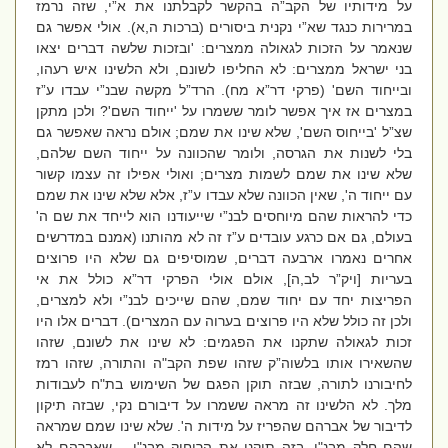
על מידותיו של הקב”ה בהקשר לקבלתנו את א”י, שזה נרמז
במרירות כנגד שא”י נקנית ביסורים (ברכות ה,א). אולי אפשר גם
שנאמר על הזכות לגאולה ממצרים: 'ובזכות שלשה דברים יצאו
בני ישראל ממצרים: לא החליפו לשונם, ולא הלשינו איש רעהו,
ובייחוד השם' (פרקי דר”א מח). הרד”ל מקשה שבנ”י עבדו ע”ז
במצרים אז איך אפשר לומר ששמרו על 'ייחוד השם'? ולכן מתקן
שצ”ל 'בייחוס השם', שלא שינו את שמם; אולם נראה שאפשר גם
בלי לשנות את הגרסה, ולומר שהכוונה על ייחוד השם שלהם,
שלא שינו את שמם לשמות מצרים; ואולי אפילו זה עצמו קשור
עם ייחוד ה', שאין הכוונה שלא עבדו ע”ז, אלא שלא שינו את שמם
כדי להראות שהם מיוחסים לבנ”י שייעודנו הוא לייחד את שם ה'
בעולם, גם אם כרגע עובדים ע”ז זה לא מהותנו (אמנם במדרשים
אחרים נאמרו ארבעה דברים, שמוסיפים גם שלא היו פרוצים
בעריות [ויק”ר לב,ה], אולם אולי הפרקי דר”א כולל את אי
הפריצות יחד עם יחוד שמם, שהם שייכים לבנ”י ולא למצרים,
ולכן זה כולל שלא היו פרוצים בערוה עם המצרים). דברים אלו היו
זכות לגאולה שתקנו את הפגמים: לא שינו את לשונם, שזהו
שהשאירו אותו בלשוה”ק שזהו שפת הקב"ה והתורה, שזהו רמז
לחיבורנו לתורה, שבזה תוקן הפגם של השימוש בת"ח לעבודות
מלך. לא הלשינו זה מראה ששמרו על דיבורם נקי, שבזה תיקון
לדיבור של אברהם שהפריז על מידות ה'. שלא שינו שמם שמראה
שהם חלק מבנ"י, בזה תיקנו את הריחוק מבנ"י – שאברהם לא