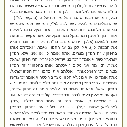
(שלכן עכשיו יוצאים), ולכן רמז שהתכפר האנגרייא שעשה אברהם
בת"ח שהוציאם למלחמה – ולכן זהו חגורות כנגד שחגורים בכלי
נשק, ורמז שהתכפר שהפריז על מידותיו של ה' (בהקשר לא"י) –
שזהו נעלים כרמז להליכה שהולכים לא"י, ורמז שהתכפר שהפריש
בני אדם מלהכנס תחת כנפי השכינה – שזהו מקל כרמז להליכה
אחר רצון ה' וכעין רמז במקל כמו המקל של משה שקשור בהבאת
שם ה' לעולם (שלכן היו רשומים בו בר"ת המכות, ובו הכה והביא
את המכות וכו'). אולי לכן גם על החפזון נאמר: '"ואכלתם אותו
בחפזון”. זה חפזון מצרים. אתה אומר כן, או אינו אלא חפזון
ישראל? כשהוא אומר "ולכל בני ישראל לא יחרץ” הרי חפזון ישראל
אמור. הא מה אני מקים "ואכלתם אותו בחפזון”? זה חפזון
מצרים. רבי יהושע אומר: "ואכלתם אותו בחפזון" זה חפזון ישראל.
אתה אומר כן, או אינו אלא חפזון מצרים? כשהוא אומר "כי גורשו
ממצרים” - הרי חפזון מצרים אמור. ומה תלמוד לומר "בחפזון”? -
חפזון ישראל. אבא חנן משום רבי אלעזר אומר: זה חפזון שכינה,
ואף על פי שאין ראיה לדבר, זכר לדבר: "קול דודי הנה זה בא" וגו'
(שיר השירים ב) ואומר "הנה זה עומד אחר כתלנו" (שם)'
(מכילתא; שמות יב,יא). שיש גילוי של יציאה בחפזון, בחפזון
מצרים ישראל והשכינה (שתוקן הפגם ויש מיד לצאת שלא לשקוע
בטומאת מצרים). חפזון מצרים לגרש את בנ"י זה בעקבות שמתו
להם ע"י שה' היכם, ולכן רצו לגרש את ישראל, ולכן כרומז לשימוש