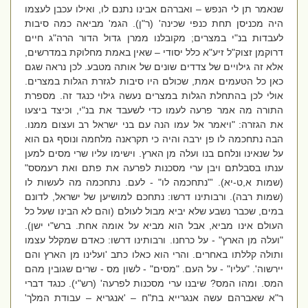
שנאמר תן לי הנפש – ואברהם אבינו נתנם לו, ואילו עכבן לעצמו
היה מכניסן תחת כנפי שכינה' (ר"ן). הגמ' מביאה כמה סיבות
לעבדות בנ"י במצרים; מקובלנו ממרן גדול הדור הרה"ג חיים
דרוקמן זצוק"ל זיע"א כלל יסודי – שאין באמת מחלוקת במדרשים,
אלא זה גילויים של צדדים שונים של אותה מטבע. לכן נראה שגם
כאן כל הטעמים אמת, שכולם היו סיבות לגזרת הגלות במצרים.
אולי לכן בהתחלת הגלות במצרים נעשה גילוי כנגד זה. מספרת
התורה מה אמר פרעה לעמו כדי לשעבד את בנ"י, וכיצד ביצעו
את הגזרה: "ויאמר אל עמו הנה עם בני ישראל רב ועצום ממנו.
הבה נתחכמה לו פן ירבה והיה כי תקראנה מלחמה ונוסף גם הוא
על שנאינו ונלחם בנו ועלה מן הארץ. וישימו עליו שרי מסים למען
ענתו בסבלתם ויבן ערי מסכנות לפרעה את פתם ואת רעמסס"
(שמות א,ט-יא). '"נתחכמה לו" - לעם. נתחכמה מה לעשות לו
(שמות רבה). ורבותינו דרשו: נתחכם למושיען של ישראל, לדונם
במים, שכבר נשבע שלא יביא מבול לעולם (והם לא הבינו שעל כל
העולם אינו מביא, אבל הוא מביא על אומה אחת. ברש"י ישן).
"ועלה מן הארץ" - על כרחנו. ורבותינו דרשו: כאדם שמקלל עצמו
ותולה קללתו באחרים. והרי הוא כאלו כתב 'ועלינו מן הארץ והם
יירשוה'. "עליו" - על העם. "מסים" - לשון מס - שרים שגובין מהם
המס. ומהו המס? שיבנו ערי מסכנות לפרעה' (רש"י). כנגד דברי
ר"א שאברהם עשה אנגרייא בת"ח – 'אנגריא – עבודת המלך'