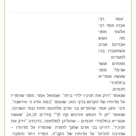
'אמר רבי
אבהו אמר רבי
אלעזר: מפני
מה נענש
אברהם אבינו
ונשתעבדו בניו
למצרים
מאתים ועשר
שנים? מפני
שעשה אנגרייא
בתלמידי
חכמים,
שנאמר "וירק את חניכיו ילידי ביתו". ושמואל אמר: מפני שהפריז
על מדותיו של הקדוש ברוך הוא, שנאמר "במה אדע כי אירשנה".
ורבי יוחנן אמר: שהפריש בני אדם מלהכנס תחת כנפי השכינה,
שנאמר "תן לי הנפש והרכוש קח לך"' (נדרים לב,א). 'שעשה
אנגרייא בתלמידי חכמים – שהוליכן למלחמה, כדכתיב "וירק את
חניכיו", דהיינו בני אדם שחנך לתורה. שהפריז על מדותיו –
שהרבה להרהר על מדותיו של הקב"ה, הפריז ויתר והפקיר.