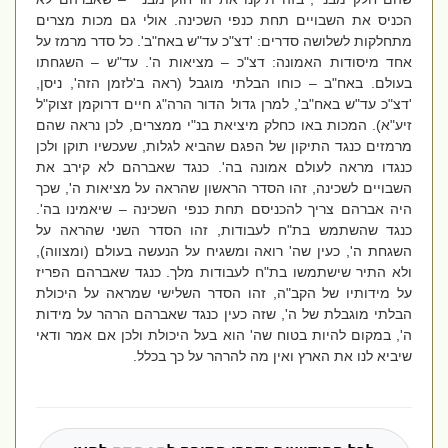
הכניס את השבויים תחת כנפי השכינה. אולי גם מכות מצרים
מתחלקות לשלושה סדרים: 'דצ"כ עד"ש באח"ב'. כל סדר מרמז על
אחד מיסודות האמונה: דצ"כ – מציאות ה'. עד"ש – השגחתו
בעולם. באח"ב – כוחו הבלתי מוגבל (ראה ב'לזמן הזה', ניסן,
'דצ"כ עד"ש באח"ב', למרן גדול הדור הרה"ג חיים דרוקמן זצוק"ל
זיע"א). המכות באו כחלק מיציאת בנ"י ממצרים, לכן נראה שהם
מרמזים כנגד התיקון של הפגם שהביא לגלות, שעכשיו תוקן ולכן
כנגדו מראה לעולם אמונה בה'. כנגד שאברהם לא קירב את
השבויים לשכינה, זהו הסדר הראשון שהראה על מציאות ה', שכך
היה אברהם צריך להכניסם תחת כנפי השכינה – שיאמינו בה'.
כנגד שהשתמש בת"ח לעבודות, זהו הסדר השני שהראה על
השגחת ה', כעין שה' רואה ומשגיח על הנעשה בעולם (ומצווה),
ולא התיר שישתמשו בת"ח לעבודות מלך. כנגד שאברהם הפריז
על מידותיו של הקב"ה, זהו הסדר השלישי שמראה על היכולת
הבלתי מוגבלת של ה', שזה כעין כנגד שאברהם הרהר על מידות
ה', במקום להיות בטוח שה' הוא בעל היכולת ולכן אם אמר ודאי
שיביא לנו את הארץ ואין מה להרהר על כך בכלל.