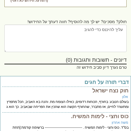
(דווח על חידוש לא ראוי)
חולק? מסכים? יש לך מה להוסיף? חווה דעתך על החידוש!
דיונים - תשובות ותגובות (0)
טרם נערך דיון סביב חידוש זה
ברי תורה על חגים
וק נצח ישראל
לון
ולם הטבע: בחורף, הכוחות רדומים, כאילו הצומח מת. והנה בא האביב, הכל מתפרץ
תעורר לחיים, אז מתברר, שהחורף הקשה הוא שהכין את הפריחה שבאביב. כך הוא ג
וס וחצי - לימות המשיח.
שה אהרון
"ד. כוס וחצי - לימות המשיח . -------------------------------- ברשימה קודמת [תחת