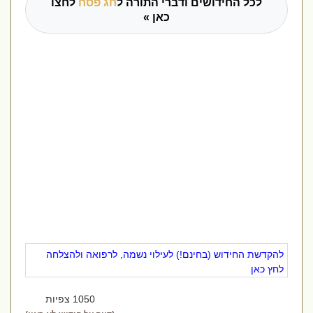
לכל החידושים ודברי התורה ל
חג פסח
לחצו
כאן »
להקדשת החידוש (בחינם!) לעילוי נשמה, לרפואה ולהצלחה
לחץ כאן
1050 צפיות