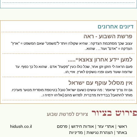
יונים אחרונים
פרשת השבוע - ראה
עצוב שכך מסתכמת הצדקה : שהיא שקולה ויותר ל"משפט" שאם המשפט = "ארץ"
הצדקה = "אדם" ועוד... . שהוא..
למען יידע אחרון צאצאיי.....
פעם הראה לי הזקן זקן אחר, שכל כולו כעין "פקעת" אדם . שהוא כל כך כפוף. עד
שדומה שעוד מעט ופניו נושקים לארץ. אזיי,הו..
אין מסלול עוקף עם ישראל
גם זה צריך שיאמר : מה עושים כשעם ישראל טובל בטינופת מוסרית מנוער מערכיו.
מותר להתאבל בבדידות מדברית. לפרוש מהם [אליהו ירמיה ו..
ראשי
|
אתרי עזר
|
אודות חידוש
|
פרסם
hidush.co.il
באתר
|
הצהרת נגישות
|
מדיניות