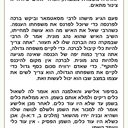
צינור מתאים.
פעם הגיע מישהו לרבי מסאטמאר וביקש ברכה
לפרנסה כדי שיוכל לפרנס את משפחתו הענפה.
כשהרבי שאל את האיש מה הוא עושה למחייתו,
השיב האיש שהוא נהג מונית. אמר לו הרבי
שבמקרה כזה הברכה שלו לא תעזור. "אתה צריך
להיות כלי קיבול לברכה. כדי לקיים משפחה גדולה,
אתה צריך כמות יפה של הכנסה שאינה מגיעה
מלהיות נהג מונית. לברכה אין מקום להיכנס
לתוקף". כדי שאדם ירוויח סכום כסף גדול כדי
לקיים את משפחתו הגדולה, הוא צריך לשים את
עצמו במצב שבו הוא יכול לעשות זאת.
בסיפור אלישע והאלמנה הוא אומר לה לשאול
כלים ריקים ולמלא אותם בשמן. היא ממלאת כלים
בשמן עד שלא היו עוד כלים. לאחר מכן אלישע
אומר לה למכור את השמן ולשלם לנושה שלה
ושהיא ובניה יחיו מהשאר (מלכים ב, ד:א-ז). אכן
כשלא היו עוד כלים, השמן הפסיק - אין עוד כלי
ויעמד השמן.