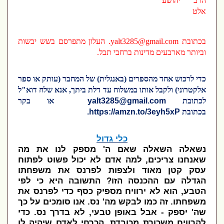
הרב יהושע
אלט
בכתובת
yalt3285@gmail.com
. העלון מתפרסם בשש יבשות
וביותר מארבעים מדינות ברחבי תבל.
כדי לרכוש אחד מהספרים (באנגלית) של המחבר (עותק או ספר
אלקטרוני) ולקבל אותו במשלוח עד דלת ביתך, אנא שלח דוא"ל
לכתובת
yalt3285@gmail.com
או בקר
בכתובת
https://amzn.to/3eyh5xP
.
כלי גדול
נשאלה השאלה שאם ה' מספק לנו את מה
שאנחנו צריכים, למה אדם לא יכול פשוט לפתוח
עסק קטן מאוד ולצפות לפרנס את משפחתו
הגדלה עם ההכנסה הזו? התשובה היא כי לפי
הטבע, הוא לא ירוויח מספיק כסף כדי לפרנס את
משפחתו. זה כמו לבקש מה' נס. אנו סומכים על כך
שה' יספק - אבל באופן טבעי, לא בדרך נס. כדי
להרוויח משכורת מכובדת, הכרחי לאדם שיהיה לו