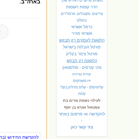
משחק קליקרים לאירוע שלך
בארה"ב.
הדר קופות רושמות
צדיקים, מקובלים, אדמו"רים
בעולם
כרמל אשראי
ל
אשראי מהיר
הלוואות לעסקים רק תבקש
פורטל הובלות בישראל
פ
ורטל צימר בקליק
הלוואות רק תבקש
מיני קורסים - פולסטאק
יצירת טריויה
יויו משחקים
קליפיקלפ - קליפ מדליק בקלי
קלות
לעילוי נשמת מרים בת
עמנואל ועזרא בן יוסף
להקדשה או פרסום באתר
-
צור קשר כאן
להקדשת החידוש (בחינ