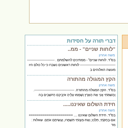
דברי תורה על חסידות
"לוחות שניים" - ממ..
משה אהרון
בס"ד. לוחות שניים" - ממתינים להשלמתם . ------------------------
------------------------------- לוחות ראשונים נשברו כי כל כולם היו
מעשה האלוהים ב
הקץ המגולה מהתורה
משה אהרון
בס"ד. הקץ המגולה מהתורה. -----------------------------------.
וַהֲשִׁמֹּתִי אֲנִי אֶת הָאָרֶץ וְשָׁמְמוּ עָלֶיהָ אֹיְבֵיכֶם הַיֹּושְׁבִים בָּה
חידת השלום שאיננו.....
משה אהרון
בס"ד. חידת השלום שאיננו .... ======================
אִם-בְּחֻקֹּתַי, תֵּלֵכוּ; וְאֶת-מִצְוֺתַי תִּשְׁמְרוּ, וַעֲשִׂיתֶם אֹתָם. שאלות :
מד