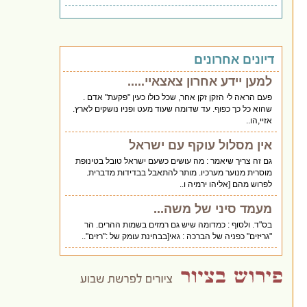
דיונים אחרונים
למען יידע אחרון צאצאיי.....
פעם הראה לי הזקן זקן אחר, שכל כולו כעין "פקעת" אדם .
שהוא כל כך כפוף. עד שדומה שעוד מעט ופניו נושקים לארץ.
אזיי,הו..
אין מסלול עוקף עם ישראל
גם זה צריך שיאמר : מה עושים כשעם ישראל טובל בטינופת
מוסרית מנוער מערכיו. מותר להתאבל בבדידות מדברית.
לפרוש מהם [אליהו ירמיה ו..
מעמד סיני של משה...
בס"ד. ולסוף : כמדומה שיש גם רמזים בשמות ההרים. הר
"גריזים" כפניה של הברכה : גאי[בבחינת עומק של :"רזים"..