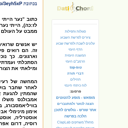
בכתובת
to/3eyh5xP
כתוב "נער הייתי 
לז:כה), הייתי נער
ממבט על העולם נ
סגולות ותפילות
ציורים לפרשת השבוע
עלונים לשבת ולפרשת שבוע
יש אנשים שרואים
הדף היומי
זה. הם רואים פע
המשנה היומית
וארגונים. כך נו
הרמב"ם היומי
הסתכלתי ועמדתי מ
טופ-top
ומילאתי את הצור
דברי תורה
תהילים
לוח כיתתי חינמי
לאחר שחבר בולט
פרסום:
שהמתין להגעת א
מופאש - מופע להטוטים
אמבולנס משלו 
הצגה לנוער ולמתגברים
בוויליאמסבורג, 
אתר שורש - גולשים לתוכן
אימון מינימלי אב
הלכה בפרשה
אוסטרליה, אוסטר
מחולל משחקים ClapLab
רוסיה, דרום אפרי