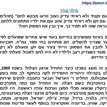
.
https://amzn.
מילוי צורך
גם זקנתי ולא ראיתי צדיק נעזב וזרעו מבקש לחם" (תהלים
 וגם זקן ולא ראיתי צדיק עזוב וגם את ילדיו מתחננים ללחם.
ראה שזה לא תמיד כך. איך נבין את הפסוק הזה?
 בעיות וממשיכים בחייהם בעוד שיש אחרים שפועלים לפי
ר שצריך להשלים. הם פותחים בתי ספר, גמ"ח, תוכניות
כל להבין את הפסוק: הייתי צעיר וגם זקן ומעולם לא רק
נגד כשצדיק רעב ולילדיו לא היה לחם לאכול. פעלתי לפיו
ך הדרוש.
המחשה של רעיון זה מוצג בפנינו כיצד התחיל ארגון הצלה? בשנת 1969,
 בקהילה היהודית החסידית לקה בהתקף לב ומת בזמן
מבולנס, החליט ר' הערשל ועבער כתגובה להקים שירות
בהתנדבות בשם הצלה. זה התחיל עם כמה מתנדבים
ברוקלין שנשאו מכלי חמצן וערכות עזרה ראשונה. היו להם
ל מקסימום מוטיבציה. כיום פועלים ארגוני הצלה בארגנטינה,
יה, בלגיה, ברזיל, קנדה, צ'ילה, ישראל, מקסיקו, פנמה,
קה, שוויץ, בריטניה ואוקראינה בנוסף לעשר מדינות שונות