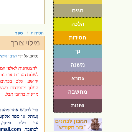
חגים
הלכה
חסידות
ספר
חסידות
מילוי צורך
נך
נכתב על ידי
הרב יהושע
משנה
להצטרפות לאלפי המנו
לשלוח הערות או תגוב
גמרא
יהושע אלט בכתו
העלון מתפרסם בשש 
מחשבה
מדינות ברחבי תבל.
שונות
כדי לרכוש אחד מהספ
(עותק או ספר אלקטר
עד דלת ביתך,
לכתובת
gmail.com