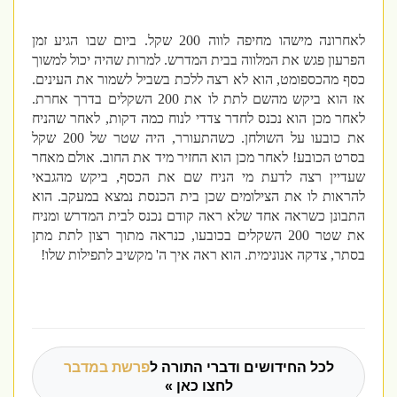
לאחרונה מישהו מחיפה לווה 200 שקל. ביום שבו הגיע זמן
הפרעון פגש את המלווה בבית המדרש. למרות שהיה יכול למשוך
כסף מהכספומט, הוא לא רצה ללכת בשביל לשמור את העינים.
אז הוא ביקש מהשם לתת לו את 200 השקלים בדרך אחרת.
לאחר מכן הוא נכנס לחדר צדדי לנוח כמה דקות, לאחר שהניח
את כובעו על השולחן. כשהתעורר, היה שטר של 200 שקל
בסרט הכובע! לאחר מכן הוא החזיר מיד את החוב. אולם מאחר
שעדיין רצה לדעת מי הניח שם את הכסף, ביקש מהגבאי
להראות לו את הצילומים שכן בית הכנסת נמצא במעקב. הוא
התבונן כשראה אחד שלא ראה קודם נכנס לבית המדרש ומניח
את שטר 200 השקלים בכובעו, כנראה מתוך רצון לתת מתן
בסתר, צדקה אנונימית. הוא ראה איך ה' מקשיב לתפילות שלו!
לכל החידושים ודברי התורה ל
פרשת במדבר
לחצו כאן »