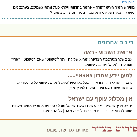
ורן מס
ירוש רש"ר הירש לתורה – פרשת בחוקותי ויקרא כו,ד: וְנָתַתִּי גִשְׁמֵיכֶם, בְּעִתָּם: אם
שתה עסקה של קנייה או מכירה, מה הכוונה ב בְּעִתָּם ?
יונים אחרונים
פרשת השבוע - ראה
עצוב שכך מסתכמת הצדקה : שהיא שקולה ויותר ל"משפט" שאם המשפט = "ארץ"
הצדקה = "אדם" ועוד... . שהוא..
למען יידע אחרון צאצאיי.....
פעם הראה לי הזקן זקן אחר, שכל כולו כעין "פקעת" אדם . שהוא כל כך כפוף. עד
שדומה שעוד מעט ופניו נושקים לארץ. אזיי,הו..
אין מסלול עוקף עם ישראל
גם זה צריך שיאמר : מה עושים כשעם ישראל טובל בטינופת מוסרית מנוער מערכיו.
מותר להתאבל בבדידות מדברית. לפרוש מהם [אליהו ירמיה ו..