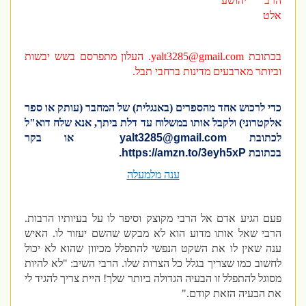
הרב יהושע
אלט
בכתובת
yalt3285@gmail.com
. העלון מתפרסם בשש יבשות
וביותר מארבעים מדינות ברחבי תבל.
כדי לרכוש אחד מהספרים (באנגלית) של המחבר (עותק או ספר
אלקטרוני) ולקבל אותו במשלוח עד דלת ביתך, אנא שלח דוא"ל
לכתובת
yalt3285@gmail.com
או בקר
בכתובת
https://amzn.to/3eyh5xP
.
ענה מלמעלה
פעם הגיע אדם אל הרבי מקוצק וסיפר לו על בעיותיו הרבות.
הרבי שאל אותו מדוע הוא לא מבקש שהשם יעזור לו. האיש
ענה שאין לו את השקט הנפשי להתפלל מכיוון שהוא לא יכול
לחשוב כמו שצריך בגלל כל הצרות שלו. הרבי השיב: "לא להיות
מסוגל להתפלל זו הבעיה הגדולה ביותר שלך! היית צריך להגיד לי
את הבעיה הזאת קודם."