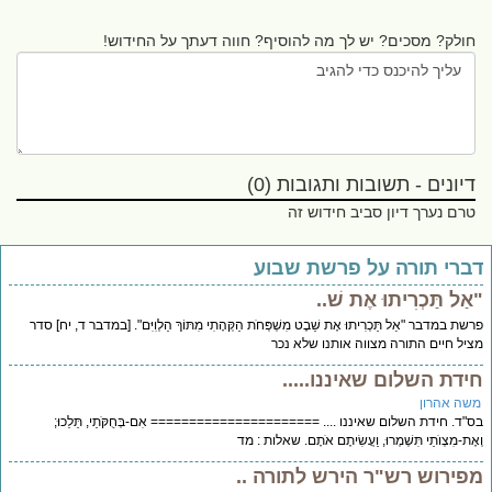
חולק? מסכים? יש לך מה להוסיף? חווה דעתך על החידוש!
דיונים - תשובות ותגובות (0)
טרם נערך דיון סביב חידוש זה
ברי תורה על פרשת שבוע
ַל תַּכְרִיתוּ אֶת שׁ..
שת במדבר "אַל תַּכְרִיתוּ אֶת שֵׁבֶט מִשְׁפְּחֹת הַקְּהָתִי מִתּוֹךְ הַלְוִיִּם". [במדבר ד, יח] סדר
יל חיים התורה מצווה אותנו שלא נכר
ידת השלום שאיננו.....
שה אהרון
"ד. חידת השלום שאיננו .... ====================== אִם-בְּחֻקֹּתַי, תֵּלֵכוּ;
אֶת-מִצְוֺתַי תִּשְׁמְרוּ, וַעֲשִׂיתֶם אֹתָם. שאלות : מד
פירוש רש"ר הירש לתורה ..