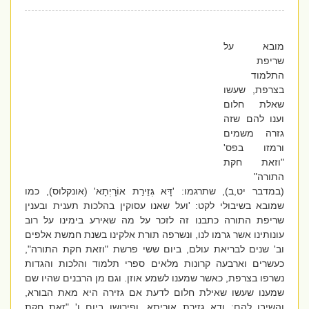
מובא על
שריפת
התלמוד
בצרפת, שעשו
שאלת חלום
וענו להם שזה
גזרה משמים
ורמזו בפס'
"וזאת חקת
התורה"
(במדבר יט,ב), שתרגמו: 'דָּא גְּזֵירַת אוֹרָיְתָא' (אונקלוס), כמו
שמובא בשיבולי לקט: 'ועל שאנו עסוקין בהלכות תענית ובענין
שריפת התורה כתבנו זה לזכר על מה שאירע בימינו על רוב
עונותינו אשר גרמו לנו, ונשרפה תורת אלקינו בשנת חמשת אלפים
וב' שנים לבריאת עולם, ביום ששי פרשת "וזאת חקת התורה",
כעשרים וארבעה קרונות מלאים ספרי תלמוד והלכות והגדות
נשרפו בצרפת, כאשר שמענו לשמע אוזן. וגם מן הרבנים שהיו שם
שמענו שעשו שאילת חלום לדעת אם גזירה היא מאת הבורא,
והשיבו להם: ודא גזירת אוריתא, ופירושו ביום ו' "זאת חקת