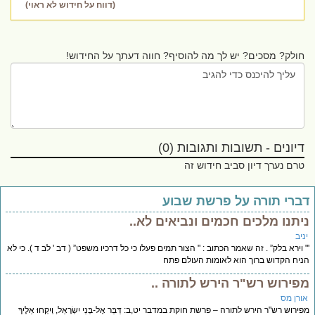
(דווח על חידוש לא ראוי)
חולק? מסכים? יש לך מה להוסיף? חווה דעתך על החידוש!
דיונים - תשובות ותגובות (0)
טרם נערך דיון סביב חידוש זה
ברי תורה על פרשת שבוע
יתנו מלכים חכמים ונביאים לא..
יב
 וירא בלק” . זה שאמר הכתוב : " הצור תמים פעלו כי כל דרכיו משפט” ( דב ' לב ד ). כי לא
יח הקדוש ברוך הוא לאומות העולם פתח
פירוש רש"ר הירש לתורה ..
ורן מס
ירוש רש"ר הירש לתורה – פרשת חוקת במדבר יט,ב: דַּבֵּר אֶל-בְּנֵי יִשְׂרָאֵל, וְיִקְחוּ אֵלֶיךָ