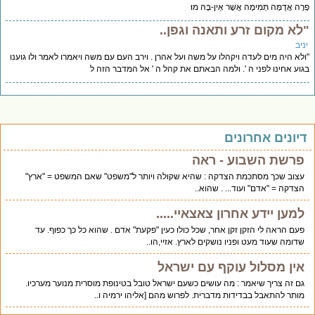
רָה אֲדֻמָּה תְּמִימָה אֲשֶׁר אֵין-בָּהּ מוּ
לא מקום זרע ותאנה וגפן..
יב
לא היה מים לעדה ויקהלו על משה ועל אהרן . וירב העם עם משה ויאמרו לאמר ולו גוענו
וע אחינו לפני ה '. ולמה הבאתם את קהל ה ' אל המדבר הזה ל
יונים אחרונים
פרשת השבוע - ראה
עצוב שכך מסתכמת הצדקה : שהיא שקולה ויותר ל"משפט" שאם המשפט = "ארץ"
הצדקה = "אדם" ועוד... . שהוא..
למען יידע אחרון צאצאיי.....
פעם הראה לי הזקן זקן אחר, שכל כולו כעין "פקעת" אדם . שהוא כל כך כפוף. עד
שדומה שעוד מעט ופניו נושקים לארץ. אזיי,הו..
אין מסלול עוקף עם ישראל
גם זה צריך שיאמר : מה עושים כשעם ישראל טובל בטינופת מוסרית מנוער מערכיו.
מותר להתאבל בבדידות מדברית. לפרוש מהם [אליהו ירמיה ו..