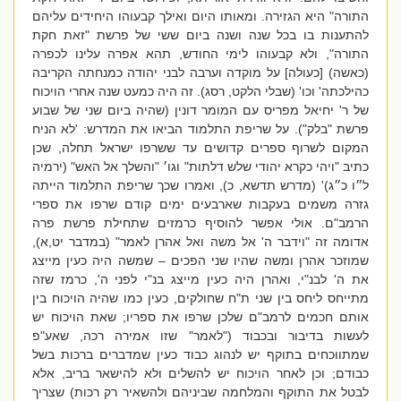
התורה" היא הגזירה. ומאותו היום ואילך קבעוהו היחידים עליהם
להתענות בו בכל שנה ושנה ביום ששי של פרשת "זאת חקת
התורה", ולא קבעוהו לימי החודש, תהא אפרה עלינו לכפרה
(כאשה) [כעולה] על מוקדה וערבה לבני יהודה כמנחתה הקריבה
כהילכתה' וכו' (שבלי הלקט, רסג).
זה היה כמעט שנה אחרי הויכוח
של ר' יחיאל מפריס עם המומר דונין (שהיה ביום שני של שבוע
פרשת "בלק"). על שריפת התלמוד הביאו את המדרש: '
לא הניח
המקום לשרוף ספרים קדושים עד ששרפו ישראל תחלה, שכן
כתיב "ויהי כקרא יהודי שלש דלתות" וגו׳ "והשלך אל האש" (ירמיה
ל״ו כ״ג)
' (מדרש תדשא, כ), ואמרו שכך שריפת התלמוד הייתה
גזרה משמים בעקבות שארבעים ימים קודם שרפו את ספרי
הרמב"ם. אולי אפשר להוסיף כרמזים שתחילת פרשת פרה
אדומה זה "
וידבר ה' אל משה ואל אהרן לאמר" (במדבר יט,א),
שמוזכר אהרן ומשה שהיו שני הפכים – שמשה היה כעין מייצג
את ה' לבנ"י, ואהרן היה כעין מייצג בנ"י לפני ה', כרמז שזה
מתייחס ליחס בין שני ת"ח שחולקים, כעין כמו שהיה הויכוח בין
אותם חכמים לרמב"ם שלכן שרפו את ספריו; שאת הויכוח יש
לעשות בדיבור ובכבוד ("לאמר" שזו אמירה רכה, שאע"פ
שמתווכחים בתוקף יש לנהוג כבוד כעין שמדברים ברכות בשל
כבודם; וכן לאחר הויכוח יש להשלים ולא להישאר בריב, אלא
לבטל את התוקף והמלחמה שביניהם ולהשאיר רק רכות) שצריך