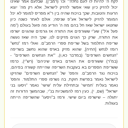
לקח ה' להיות לו לעם נחלה
"' וכו' (רמב"ן). שבלעם אמר שאינו
יכול להזיק כיון שאי אפשר להזיק לישראל, אלא רק מה' יוצא
הרעות והטובות, שכך בויכוח שהיה בין ר"א מפריס למומר לא יכל
המומר להזיק לישראל אע"פ שניסה; אולם לאחר כשנה כיון
שחטאו ישראל שאז חל בהם מה ה' הודיע מה פועל בעולם ("מה
פעל א'ל") שע"י ששורפים את התורה אז גורמים שהגוים ישרפו
את התורה, שרק כך הגוים מזיקים לנו, שכך היה שאז נעשה
שריפת התלמוד בשל שריפת ספרי הרמב"ם. ואולי רמז "נחש"
רומז לנחש [החיה], שהוא מזיק בארס שהוא נחשב בשריפה
"
הנחשים השרפים
" (במדבר כא,ו), '
"את הנחשים השרפים" -
(במ"ר) ששורפים את האדם בארס שיניהם
' (רש"י), כרמז
ששריפת הספרים בא בעקבות השריפה שהייתה קשורה בפיהם,
בויכוח נגד הרמב"ם. והפס' של "הנחשים השרפים" שהזיקו
לישראל נאמר בפרשת חוקת, בה נשרפו ספרי התלמוד. והפס'
נאמר בעלית 'חמישי' ובתחילת עלית 'שישי' נאמר "
ויסעו בני
ישראל
" (שם, י), כעין רמז להמשכיות בנ"י, שבהמשך הדורות זה
יתגלה – שישרפו ביום שישי. ורמז ב"ויסעו" שהשריפה הייתה
בעגלות.