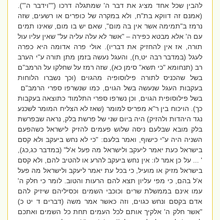
להבין שכל אחד מציג את דבר ה' שמתגלה דרכו (""וידבר ה'")
.
(אמנם זה דווקא בת"ח, ולא במקרה של כופרים או רשעים, שזה
נרמז ב"
תמימה אשר אין בה מום
", שאם יש בו מום, שאינו תמים
עם ה' אלא מבטא כפירה
– "אשר לא עלה עליה על
" שאין עליו עול
תורה, אז אין להחזיק את דבריו). אולי פרה אדומה היא כפרה
לעגל (במדבר רבה יט,ח), והעגל נעשה בזמן מתן תורה ע"י הערב
רב (תנחומא "כי תשא" סימן כא), שזה רמז על שחלקו על הרמב"ם
בשל שהכניס לתורה פילוסופיה מהגוים (וכך נשברו הלוחות
בעקבות העגל שנעשה בשל הגוים, כמו שנשרפו ספרי הרמב"ם
בשל פילוסופית הגוים, וכן נשרפו ספרי התלמוד כתוצאה בעקבות
כך). הויכוח בין ר"א מפריס למומר (שאז לא הצליח המומר לשכנע
נגד היהדות ולהזיק) היה ביום שני של פרשת בלק, נראה שבפרשת
בלק מובא שבלעם ניסה שלוש פעמים להזיק לישראל כשהפעם
השניה היה ע"י כישוף, ואמר בלעם:
"כי לא נחש ביעקב ולא קסם
בישראל כעת יאמר ליעקב ולישראל מה פעל א'ל"
(במדבר כג,כג),
' ...
על כן אמר לו: אין נחש ביעקב להרע או להטיב להם, ולא קסם
בישראל מזיק או מועיל, כי בכל עת יאמר ליעקב ולישראל מה פעל
א'ל בהם, כי מפי עליון תצא להם הרעות והטוב. לומר כי חלק ה'
עמו אינם בממשלת שרים וכוכבי השמים וכסיליהם שיזיק להם
אדם בקסם ונחש כגוים, וזה כאשר אמר משה (דברים ד יט כ)
"אשר חלק ה' אלקיך אותם לכל העמים תחת כל השמים ואתכם