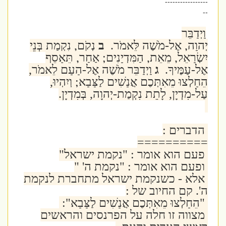
-----------------
--
וַיְדַבֵּר
יְהוָה, אֶל-מֹשֶׁה לֵּאמֹר.
ב
נְקֹם, נִקְמַת בְּנֵי
יִשְׂרָאֵל, מֵאֵת, הַמִּדְיָנִים; אַחַר, תֵּאָסֵף
אֶל-עַמֶּיךָ.
ג
וַיְדַבֵּר מֹשֶׁה אֶל-הָעָם לֵאמֹר,
הֵחָלְצוּ מֵאִתְּכֶם אֲנָשִׁים לַצָּבָא; וְיִהְיוּ,
עַל-מִדְיָן, לָתֵת נִקְמַת-יְהוָה, בְּמִדְיָן.
הדברים :
==========
פעם הוא אומר : "נקמת ישראל"
ופעם הוא אומר : "נקמת ה' "
אלא - כשנקמת ישראל מתחברת לנקמת
ה'. קם החיוב של :
"הֵחָלְצוּ מֵאִתְּכֶם אֲנָשִׁים לַצָּבָא"
:
מצווה זו חלה על הפרנסים והראשים