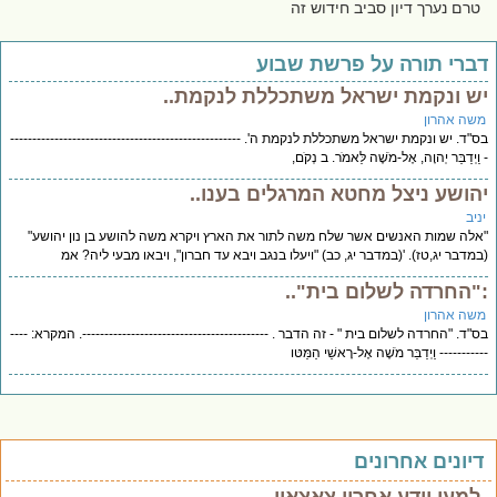
טרם נערך דיון סביב חידוש זה
ברי תורה על פרשת שבוע
ש ונקמת ישראל משתכללת לנקמת..
שה אהרון
"ד. יש ונקמת ישראל משתכללת לנקמת ה'. ----------------------------------------------------
וַיְדַבֵּר יְהוָה, אֶל-מֹשֶׁה לֵּאמֹר. ב נְקֹם,
הושע ניצל מחטא המרגלים בענו..
יב
לה שמות האנשים אשר שלח משה לתור את הארץ ויקרא משה להושע בן נון יהושע"
מדבר יג,טז). '(במדבר יג, כב) "ויעלו בנגב ויבא עד חברון", ויבאו מבעי ליה? אמ
"החרדה לשלום בית"..
שה אהרון
"ד. "החרדה לשלום בית " - זה הדבר . ------------------------------------------. המקרא: ----
--------- וַיְדַבֵּר מֹשֶׁה אֶל-רָאשֵׁי הַמַּטּו
יונים אחרונים