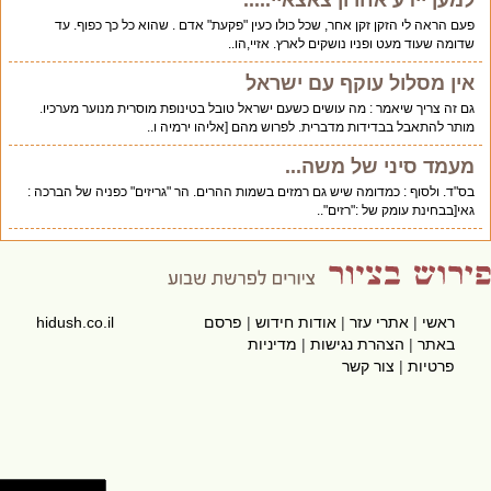
למען יידע אחרון צאצאיי.....
פעם הראה לי הזקן זקן אחר, שכל כולו כעין "פקעת" אדם . שהוא כל כך כפוף. עד
שדומה שעוד מעט ופניו נושקים לארץ. אזיי,הו..
אין מסלול עוקף עם ישראל
גם זה צריך שיאמר : מה עושים כשעם ישראל טובל בטינופת מוסרית מנוער מערכיו.
מותר להתאבל בבדידות מדברית. לפרוש מהם [אליהו ירמיה ו..
מעמד סיני של משה...
בס"ד. ולסוף : כמדומה שיש גם רמזים בשמות ההרים. הר "גריזים" כפניה של הברכה :
גאי[בבחינת עומק של :"רזים"..
ראשי
|
אתרי עזר
|
אודות חידוש
|
פרסם
hidush.co.il
באתר
|
הצהרת נגישות
|
מדיניות
פרטיות
|
צור קשר