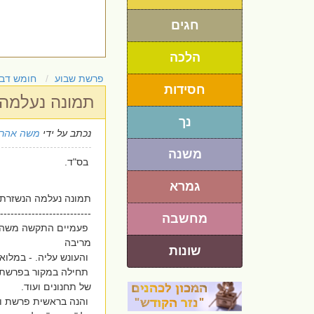
חגים
הלכה
פרשת שבוע
חומש דבר
חסידות
תמונה נעלמה 
נך
נכתב על ידי
משה אהרו
משנה
בס"ד.
גמרא
תמונה נעלמה הנשזרת 
--------------------------
מחשבה
פעמיים התקשה משה 
מריבה
שונות
והעונש עליה. - במלוא
תחילה במקור בפרשת 
של תחנונים ועוד.
והנה בראשית פרשת וא