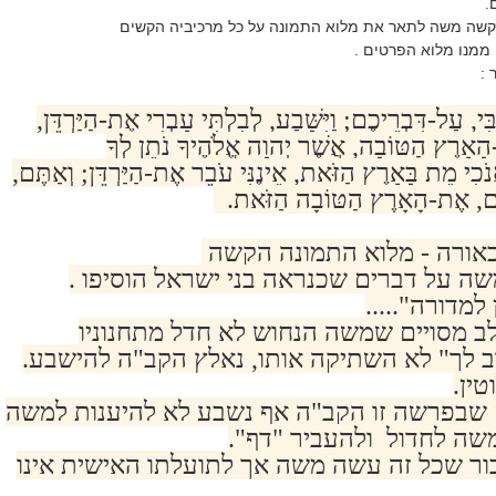
.
תקשה משה לתאר את מלוא התמונה על כל מרכיביה הקשים
ממנו מלוא הפרטים .
 :
י, עַל-דִּבְרֵיכֶם; וַיִּשָּׁבַע, לְבִלְתִּי עָבְרִי אֶת-הַיַּרְדֵּן,
-הָאָרֶץ הַטּוֹבָה, אֲשֶׁר יְהוָה אֱלֹהֶיךָ נֹתֵן לְךָ
נֹכִי מֵת בָּאָרֶץ הַזֹּאת, אֵינֶנִּי עֹבֵר אֶת-הַיַּרְדֵּן; וְאַתֶּם,
ֶּם, אֶת-הָאָרֶץ הַטּוֹבָה הַזֹּאת.
 לכאורה - מלוא התמונה הקשה
ה על דברים שכנראה בני ישראל הוסיפו .
למדורה".....
 מסויים שמשה הנחוש לא חדל מתחנוניו
רב לך" לא השתיקה אותו, נאלץ הקב"ה להישבע.
ין.
שבפרשה זו הקב"ה אף נשבע לא להיענות למשה
שה לחדול ולהעביר "דף".
ר שכל זה עשה משה אך לתועלתו האישית אינו