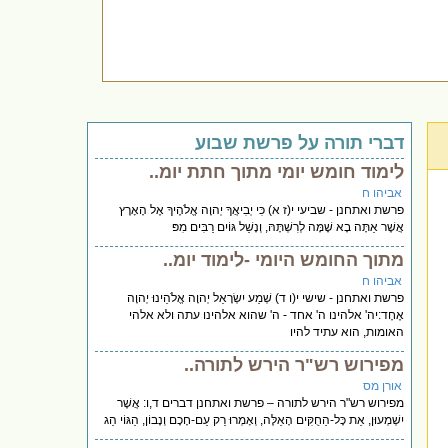
דברי תורה על פרשת שבוע
לימוד חומש יומי מתוך חתת יומ..
אביהו ח
פרשת ואתחנן - שביעי י(ז א) כִּי יְבִיאֲךָ יְהוָה אֱלֹהֶיךָ אֶל הָאָרֶץ
אֲשֶׁר אַתָּה בָא שָׁמָּה לְרִשְׁתָּהּ, וְנָשַׁל גּוֹיִם רַבִּים מִפּ
מתוך החומש היומי -לימוד יומ..
אביהו ח
פרשת ואתחנן - שישי י(ו ד) שְׁמַע יִשְׂרָאֵל יְהוָה אֱלֹהֵינוּ יְהוָה
אֶחָד:יה' אלהינו ה' אחד - ה' שהוא אלהינו עתה ולא אלהי
האומות, הוא עתיד להיו
מפירוש רש"ר הירש לתורה..
אורן מס
מפירוש רש"ר הירש לתורה – פרשת ואתחנן דברים ד,ו: אֲשֶׁר
יִשְׁמְעוּן, אֵת כָּל-הַחֻקִּים הָאֵלֶּה, וְאָמְרוּ רַק עַם-חָכָם וְנָבוֹן, הַגּוֹי הַג