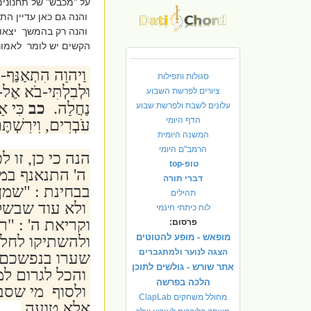
על "מכבש" של תחנונים
והנה גם כאן עדיין ה
והנה רק בהמשך יצאו 
הקשים יש לומר לאמור
וַיהוָה הִתְאַנַּף-בִּ
סגולות ותפילות
וּלְבִלְתִּי-בֹא אֶל
ציורים לפרשת השבוע
נַחֲלָה.
כב
כִּי אָ
עלונים לשבת ולפרשת שבוע
הדף היומי
עֹבְרִים, וִירִשְׁת
המשנה היומית
הרמב"ם היומי
הנה כי כן, זו
טופ-top
ה' התנאנף במש
דברי תורה
בבחינת : "שמן 
תהילים
ולא עוד שבשלב
לוח כיתתי חינמי
וקריאת ה' : "
פרסום:
מופאש - מופע להטוטים
ולהשתיקו לחלוט
הצגה לנוער ולמתגברים
שערו בנפשכם 
אתר שורש - גולשים לתוכן
והכל לגרום למ
הלכה בפרשה
ולסוף מי שסבו
מחולל משחקים ClapLab
אלא טועה.