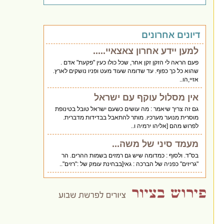
דיונים אחרונים
למען יידע אחרון צאצאיי.....
פעם הראה לי הזקן זקן אחר, שכל כולו כעין "פקעת" אדם .
שהוא כל כך כפוף. עד שדומה שעוד מעט ופניו נושקים לארץ.
אזיי,הו..
אין מסלול עוקף עם ישראל
גם זה צריך שיאמר : מה עושים כשעם ישראל טובל בטינופת
מוסרית מנוער מערכיו. מותר להתאבל בבדידות מדברית.
לפרוש מהם [אליהו ירמיה ו..
מעמד סיני של משה...
בס"ד. ולסוף : כמדומה שיש גם רמזים בשמות ההרים. הר
"גריזים" כפניה של הברכה : גאי[בבחינת עומק של :"רזים"..