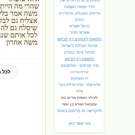
משחק קליקרים לאירוע שלך
שהרי מה הייתה
הדר קופות רושמות
משה אמר בליב
צדיקים, מקובלים, אדמו"רים
אצליח גם לבקש
בעולם
כרמל אשראי
שיסלח גם להם 
אשראי מהיר
לכל אותם שנגז
הלוואות לעסקים רק תבקש
משה אהרון
פורטל הובלות בישראל
פ
ורטל צימר בקליק
הלוואות רק תבקש
מיני קורסים - פולסטאק
לכל ה
יצירת טריויה
יויו משחקים
קליפיקלפ - קליפ מדליק בקלי
קלות
לעילוי נשמת מרים בת
עמנואל ועזרא בן יוסף
להקדשה או פרסום באתר
-
צור קשר כאן