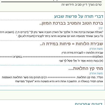
ם נערך דיון סביב חידוש זה
רי תורה על פרשת שבוע
כת הטוב והמטיב בברכת המזון..
לת ושבעת וברכת את ה' אלקיך על הארץ הטבה אשר נתן לך" (דברים ח,י). (השבוע היה
באב שאחד מטעמיו הוא יום שהובאו הרוגי ביתר לקבורה [תענית לא,א]). '
ירת הלוחות = פיחות במידת ה..
 אהרון
רת הלוחות = לשבירת מידת הדין
וקית===========================================.במקרא:========
ָּעֵת הַהִוא אָמַר ה' אֵלַי פְּסָל לְךָ שְׁנֵי
י קץ התלאות....
 אהרון
ד. מתי קץ התלאות. ================= רבים תוהים מה פשר התלאות האופפות
ו תמיד בגאולה זו. התשובה אחת היא והיא פשוטה והיא "זועקת" מפרשתי
ונים אחרונים