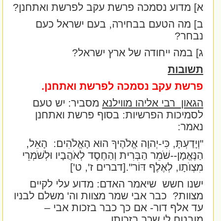
א] מדוע נסמכה פרשת עקב לפרשת ואתחנן?
ב] מה הטעם בבחירה, בעם ישראל כעם
נבחר?
ג] במה ייחודה של ארץ ישראל?
תשובות
פרשת עקב נסמכה לפרשת ואתחנן.
הגאון
רבי אליהו מווילנא
מסביר: יש טעם
לסמיכות הפרשיות: בסוף פרשת ואתחנן
נאמר:
"וְיָדַעְתָּ, כִּי-יְהוָה אֱלֹהֶיךָ הוּא הָאֱלֹהִים:
הָאֵל,
הַנֶּאֱמָן--שֹׁמֵר הַבְּרִית וְהַחֶסֶד לְאֹהֲבָיו וּלְשֹׁמְרֵי
מִצְוֺתָו, לְאֶלֶף דּוֹר".[דברים ז', ט']
ישנו חשש
שיאמר האדם: מדוע עלי לקיים
מצוות?
כבר אבי שמר מצוות וה' משלם לבניו
עד אלף דור- אם כך כבר בזכות אבי –
מובטח לי שכר בזכותו.