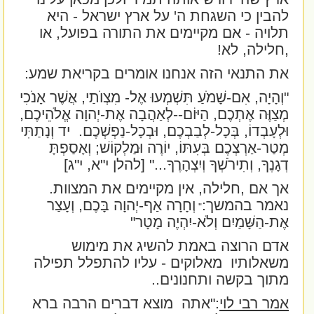
להבין כי השגחת ה' על ארץ ישראל - היא
תלויה - אם מקיימים את התורה בפועל, או
,חלילה, לא!
את התנאי הזה אנחנו אומרים בקריאת שמע:
"וְהָיָה, אִם-שָׁמֹעַ תִּשְׁמְעוּ אֶל- מִצְוֺתַי, אֲשֶׁר אָנֹכִי
מְצַוֶּה אֶתְכֶם, הַיּוֹם--לְאַהֲבָה אֶת-יְהוָה אֱלֹהֵיכֶם,
וּלְעָבְדוֹ, בְּכָל-לְבַבְכֶם, וּבְכָל-נַפְשְׁכֶם.
יד וְנָתַתִּי
מְטַר-אַרְצְכֶם בְּעִתּוֹ, יוֹרֶה וּמַלְקוֹשׁ; וְאָסַפְתָּ
דְגָנֶךָ, וְתִירֹשְׁךָ וְיִצְהָרֶךָ.
.." [להלן י"א, י"ג]
אך אם ,חלילה, אין מקיימים את המצוות.
נאמר בהמשך:
וְחָרָה אַף-יְהוָה בָּכֶם, וְעָצַר
"
אֶת-הַשָּׁמַיִם וְלֹא-יִהְיֶה מָטָר
"
אדם הרוצה באמת להשיג את מימוש
משאלותיו
מאלוקים - עליו להתפלל תפילה
מתוך בקשה ותחנונים..
אמר רבי לוי
:"אתה
מוצא דברים הרבה ברא