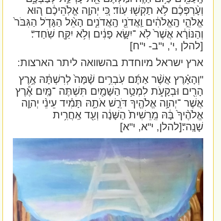
וְעָ֨רְפְּכֶ֔ם לֹ֥א תַקְשׁ֖וּ עֽוֹד׃ כִּ֚י יְהוָ֣ה אֱלֹֽהֵיכֶ֔ם ה֚וּא
אֱלֹהֵ֣י הָֽאֱלֹהִ֔ים וַֽאֲדֹנֵ֖י הָֽאֲדֹנִ֑ים הָאֵ֨ל הַגָּדֹ֤ל הַגִּבֹּר֙
וְהַנּוֹרָ֔א אֲשֶׁר֙ לֹֽא ־יִשָּׂ֣א פָנִ֔ים וְלֹ֥א יִקַּ֖ח שֹֽׁחַד"׃
[להלן ,י', י"ב- י"ח]
ארץ ישראל מיוחדת בהשוואה ליתר הארצות:
"וְהָאָ֗רֶץ אֲשֶׁ֨ר אַתֶּ֜ם עֹֽבְרִ֥ים שָׁ֨מָּה֙ לְרִשְׁתָּ֔הּ אֶ֥רֶץ
הָרִ֖ים וּבְקָעֹ֑ת לִמְטַ֥ר הַשָּׁמַ֖יִם תִּשְׁתֶּה ־מָּֽיִם׃ אֶ֕רֶץ
אֲשֶׁר ־יְהוָ֥ה אֱלֹהֶ֖יךָ דֹּרֵ֣שׁ אֹתָ֑הּ תָּמִ֗יד עֵינֵ֨י יְהוָ֤ה
אֱלֹהֶ֨יךָ֙ בָּ֔הּ מֵֽרֵשִׁית֙ הַשָּׁנָ֔ה וְעַ֖ד אַֽחֲרִ֥ית
שָׁנָֽה"׃
[להלן, י"א, י"א]