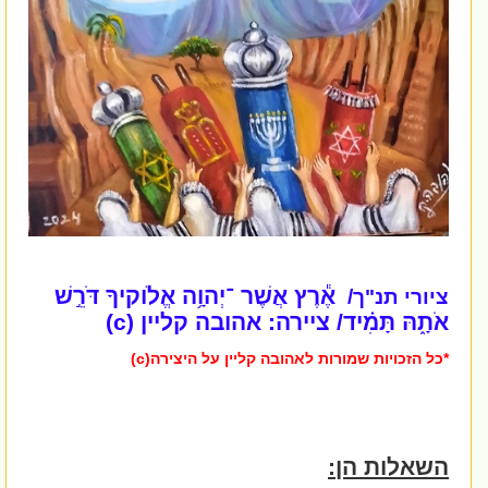
אֶ֕רֶץ אֲשֶׁר ־יְהוָ֥ה אֱלֹוקיךָ דֹּרֵ֣שׁ
ציורי תנ"ך/
אֹתָ֑הּ תָּמִ֗יד/ ציירה: אהובה קליין (c)
*כל הזכויות שמורות לאהובה קליין על היצירה(c)
השאלות הן: