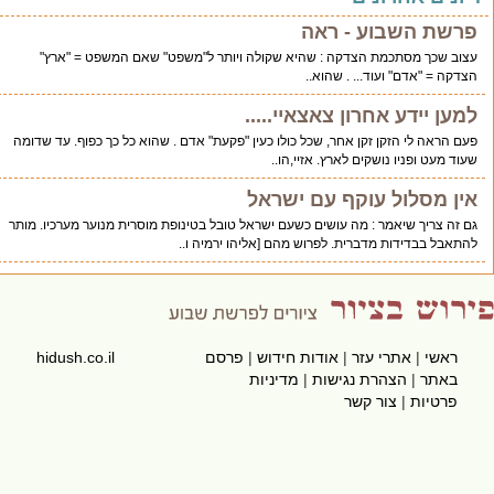
רשת השבוע - ראה
וב שכך מסתכמת הצדקה : שהיא שקולה ויותר ל"משפט" שאם המשפט = "ארץ"
דקה = "אדם" ועוד... . שהוא..
ען יידע אחרון צאצאיי.....
ם הראה לי הזקן זקן אחר, שכל כולו כעין "פקעת" אדם . שהוא כל כך כפוף. עד שדומה
וד מעט ופניו נושקים לארץ. אזיי,הו..
ן מסלול עוקף עם ישראל
 זה צריך שיאמר : מה עושים כשעם ישראל טובל בטינופת מוסרית מנוער מערכיו. מותר
תאבל בבדידות מדברית. לפרוש מהם [אליהו ירמיה ו..
ראשי
|
אתרי עזר
|
אודות חידוש
|
פרסם
hidush.co.il
באתר
|
הצהרת נגישות
|
מדיניות
פרטיות
|
צור קשר