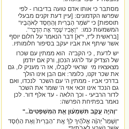
מסתבר כי אותו אדם טועה בדיבורו - לפי
שפרשו הקדמונים: [עיין דעת זקנים מבעלי
תוספות] כי "
שֹׁמֵר הַבְּרִית וְהַחֶסֶד לְאֹהֲבָיו
"
המשמעות כמו:
"
וְאָבִיו שָׁמַר אֶת הַדָּבָר"
.
[בראשית ל"ז, י"א] דבר הנאמר על חלום יוסף
אשר שיתף את אביו יעקב בסיפור חלומותיו.
יש לדעת , כי הקב"ה
הוא ממתין עם שכרו
של הצדיק עד לרגע הנכון, ורק אם יזדמן
מצאצאיו מי
שראוי לקבלו, אז ה' מעניק לו, גם
את שכר זקנו, כלומר: אם הבן אינו הולך
בדרכי אביו - ממתין ה' עם השכר
לנכדו, ואם
גם הנכד אינו זכאי אזי ה' שומר את השכר
לדור הרביעי - וכך הלאה - עד אלף דור. לכן
נאמר בפתיחת הפרשה:
"
וָהיָ֣ה עֵ֣קֶב תִּשְׁמְע֗וּן אֵ֤ת הַמִּשְׁפָּטִים֙.."
"וְשָׁמַר֩ יְהוָ֨ה אֱלֹהֶ֜יךָ לְךָ֗ אֶֽת ־הַבְּרִית֙ וְאֶת הַחֶ֔סֶד
אֲשֶׁ֥ר נִשְׁבַּ֖ע לַֽאֲבֹתֶֽיךָ"׃