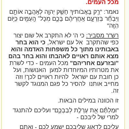
מכל העמים.
נאמר: "
רַ֧ק בַּֽאֲבֹותיךָ חָשַׁ֥ק יְהוָ֖ה לְאַֽהֲבָ֣ה אוֹתָ֑ם
וַיִּבְחַ֞ר בְּזַרְעָ֣ם אַֽחֲרֵיהֶ֗ם בָּכֶ֛ם מִכָּל־ הָֽעַמִּ֖ים כַּיּ֥וֹם
הַזֶּֽה
"
רש"ר מסביר:
כי ה' לא התקרב אל שום יצור
כפי שהתקרב
אל עם ישראל,
כי הוא בחר
באבותינו מתוך כל משפחות האדמה והוא
מצא אותם ראויים לאהבתו והוא בחר בהם
"ובזרעם אחריהם"
מכל העמים - כדי לשרת
את מטרותיו המיוחדות למען
האנושות, ועל
כן חובת עם ישראל
להיות ראויים לכך! וזה
מחייב אותנו
להסיר כל פגם המנוגד לקשר
זה.
זו הכוונה במילים הבאות.
"וּמַלְתֶּ֕ם אֵ֖ת עָרְלַ֣ת לְבַבְכֶ֑ם" ועליכם להתנגד
למרי של ליבכם
-
עליכם לדאוג שליבכם ישמע לכם - ואתם