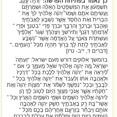
כך נאמר בפתיחת הפרשה:
"וָהיָ֣ה עֵ֣קֶב
תִּשְׁמְע֗וּן אֵ֤ת הַמִּשְׁפָּטִים֙ הָאֵ֔לֶּה וּשְׁמַרְתֶּ֥ם
וַֽעֲשִׂיתֶ֖ם אֹתָ֑ם וְשָׁמַר֩ יְהוָ֨ה אֱלֹהֶ֜יךָ לְךָ֗ אֶֽת ־
הַבְּרִית֙ וְאֶת הַחֶ֔סֶד אֲשֶׁ֥ר נִשְׁבַּ֖ע לַֽאֲבֹתֶֽיךָ׃
וַאֲהֵ֣בְךָ֔ וּבֵֽרַכְךָ֖ וְהִרְבֶּ֑ךָ וּבֵרַ֣ךְ פְּרִֽי ־בִטְנְךָ֣ וּפְרִֽי ־
אַ֠דְמָתֶךָ דְּגָ֨נְךָ֜ וְתִֽירֹשְׁךָ֣ וְיִצְהָרֶ֗ךָ שְׁגַר ־אֲלָפֶ֨יךָ֙
וְעַשְׁתְּרֹ֣ת צֹאנֶ֔ךָ עַ֚ל הָֽאֲדָמָ֔ה אֲשֶׁר ־נִשְׁבַּ֥ע
לַֽאֲבֹתֶ֖יךָ לָ֥תֶת לָֽךְ׃ בָּר֥וּךְ תִּֽהְיֶ֖ה מִכָּל ־הָֽעַמִּ֑ים
.."
[דברים ז', י"ב- ט"ו]
בהמשך אלוקים דורש מעם ישראל:
"וְעַתָּה֙
יִשְׂרָאֵ֔ל מָ֚ה יְהוָ֣ה אֱלֹהֶ֔יךָ שֹׁאֵ֖ל מֵֽעִמָּ֑ךְ כִּ֣י אִם ־
לְ֠יִרְאָה אֶת ־יְהוָ֨ה אֱלֹהֶ֜יךָ לָלֶ֤כֶת בְּכָל ־דְּרָכָיו֙
וּלְאַֽהֲבָ֣ה אֹת֔וֹ וְלַֽעֲבֹד֙ אֶת ־יְהוָ֣ה אֱלֹהֶ֔יךָ בְּכָל ־
לְבָֽבְךָ֖ וּבְכָל ־נַפְשֶֽׁךָ׃ לִשְׁמֹ֞ר אֶת ־מִצְוֺ֤ת יְהוָה֙ וְאֶת
־חֻקֹּתָ֔יו אֲשֶׁ֛ר אָֽנֹכִ֥י מְצַוְּךָ֖ הַיּ֑וֹם לְט֖וֹב לָֽךְ׃ הֵ֚ן
לַֽיהוָ֣ה אֱלֹהֶ֔יךָ הַשָּׁמַ֖יִם וּשְׁמֵ֣י הַשָּׁמָ֑יִם הָאָ֖רֶץ וְכָל ־
אֲשֶׁר־בָּֽהּ׃ רַ֧ק בַּֽאֲבֹתֶ֛יךָ חָשַׁ֥ק יְהוָ֖ה לְאַֽהֲבָ֣ה
אוֹתָ֑ם וַיִּבְחַ֞ר בְּזַרְעָ֣ם אַֽחֲרֵיהֶ֗ם בָּכֶ֛ם מִכָּל ־
הָֽעַמִּ֖ים כַּיּ֥וֹם הַזֶּֽה׃ וּמַלְתֶּ֕ם אֵ֖ת עָרְלַ֣ת לְבַבְכֶ֑ם