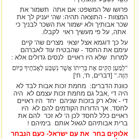
פרושו של המשפט: אם אתה
תשמור את
המצוות - התוצאה תהיה: שה' יעניק לך את
שכר אבותיך ולא ישמור את השכר לבניך כי
אתה, על פי מעשיך ראוי
לקבלו.
על כך דוגמא אצל יוצאי
מצרים שה' קיים
עימם את החסד - שהבטיח עוד לאברהם
למרות
שלא היו ראויים
לנסים גדולים אלא :
"לְמַעַן הָקִים אֶת בְּרִיתוֹ אֲשֶׁר נִשְׁבַּע לַאֲבֹתֶיךָ כַּיּוֹם
הַזֶּה
".
[דברים, ח', ח']
כוונת הדברים:
מחמת זכות אבות לבד לא
היה די ,אבל גם מחמת זכות עצמם לא
היה
די - אלא רק בזכות שניהם
יחד
היו ראויים
לחסד. אך הדורות הקודמים להם לא
היו
ראויים כלל לחסד לכן ה' לא זכר
להם את
ברית אבותיהם לגאול אותם
בימיהם !
אלוקים בחר
את עם ישראל- כעם הנבחר