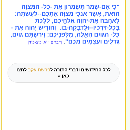
"כִּי אִם-שָׁמֹר תִּשְׁמְרוּן אֶת -כָּל- הַמִּצְוָה
הַזֹּאת, אֲשֶׁר אָנֹכִי מְצַוֶּה אֶתְכֶם--לַעֲשֹׂתָהּ:
לְאַהֲבָה אֶת-יְהוָה אֱלֹהֵיכֶם, לָלֶכֶת
בְּכָל-דְּרָכָיו--וּלְדָבְקָה-בוֹ. וְהוֹרִישׁ יְהוָה אֶת -
כָּל- הַגּוֹיִם הָאֵלֶּה, מִלִּפְנֵיכֶם; וִירִשְׁתֶּם גּוֹיִם,
גְּדֹלִים וַעֲצֻמִים מִכֶּם"
.
[
דברים י"א, כ"ב-כ"ד]
לכל החידושים ודברי התורה ל
פרשת עקב
לחצו
כאן »