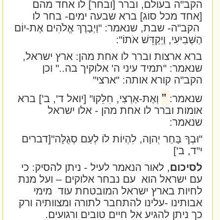
הקב"ה בעולם, וברר [ובחר] לו אחד מהם
[אחד מכל סוג] ברא שבעה ימים- בחר לו
הקב"ה- שבת, שנאמר:
"וַיְבָרֶךְ אֱלֹהִים אֶת-יוֹם
הַשְּׁבִיעִי, וַיְקַדֵּשׁ אֹתוֹ":
ברא ארצות וברר לו אחת מהן: ארץ ישראל,
שנאמר: "תמיד עיני ה' אלוקיך בה.." וכן
הקב"ה קורא אותה: "ארצי"
"
שנאמר:
וְאֶת-אַרְצִי, חִלֵּקוּ" [יואל ד', ב'] ברא
אומות וברר לו אחת מהן - אלו ישראל
שנאמר:
"וּבְךָ בָּחַר יְהוָה, לִהְיוֹת לוֹ לְעַם סְגֻלָּה"
[דברים
י"ד, ב']
לסיכום
, לאור הנאמר לעיל - ניתן להסיק: כי
עם ישראל הוא
עם נבחר אלוקים – ועל מנת
לחיות בארץ ישראל המובטחת עוד
מימי
אבותינו -עלינו להתחבר לתורה ומצוותיה ורק
כך ניתן להגיע אל חיים טובים ורגועים.