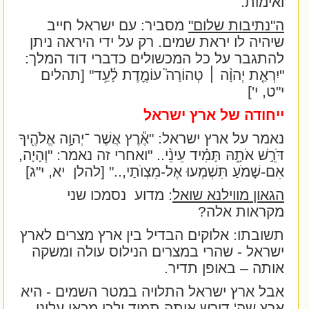
ואימות.
ה"נתיבות שלום"
מסביר: עם ישראל חייב
שיהיה לו יראת שמים. רק על ידי היראה ניתן
להתגבר על כל המכשולים כדברי דוד המלך:
"יִרְאַ֤ת יְהוָ֨ה ׀ טְהוֹרָה֮ עוֹמֶ֪דֶת לָ֫עַ֥ד
" [תהלים
י"ט, י']
ייחודה של ארץ ישראל
נאמר על ארץ ישראל:
"אֶ֕רֶץ אֲשֶׁר ־יְהוָ֥ה אֱלֹהֶ֖יךָ
דֹּרֵ֣שׁ אֹתָ֑הּ תָּמִ֗יד עֵינֵ֨י
.. "ואחרי זה נאמר:
"וְהָיָה,
אִם-שָׁמֹעַ תִּשְׁמְעוּ אֶל-מִצְוֺתַי,
.." [להלן
יא, י"ג]
הגאון מווילנא שואל
: מדוע
נסמכו שני
מקראות אלה?
תשובתו: אלוקים הבדיל בין ארץ מצרים לארץ
ישראל - שהרי במצרים הנילוס עולה ומשקה
אותה – באופן תדיר.
אבל ארץ ישראל התלויה במטר השמים - היא
ארץ שה' דורש אותה תמיד ולכן מכאן עלינו