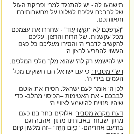
תישמעו לה'- יש להתנגד למרי ופריקת העול
של לבבכם עליכם לשלוט על מחשבותיכם
ותאוותכם.
"וְעָ֨רְפְּכֶ֔ם לֹ֥א תַקְשׁ֖וּ עֽוֹד
" - שחררו את עצמכם
מכל עקשנות. של הרוח והרצון. עליכם
להקשיב לדברי ה' והסירו מעליכם כל פגם
העשוי להפריע לרצון ה'.
יש להישמע רק לה' שהוא מלך מלכי המלכים.
רש"י מסביר:
כי עם ישראל הם חשוקים מכל
העמים בידי ה'.
לכן ה' אומר לעם ישראל: הסירו את אוטם
לבבכם - את האטימות –הכיסוי מהלב- כדי
שיהיו פנויים להישמע לצוויי ה'..
דעת מקרא מסביר
: אלוקים בחר בנו כעם-
מתוך שבחר באבותינו מתוך אהבה וגם
בזרעם אחריהם-
"כַּיּ֥וֹם הַזֶּֽה"
–זה מלשון קיום