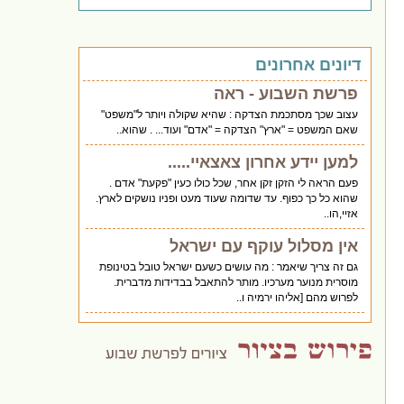
דיונים אחרונים
פרשת השבוע - ראה
עצוב שכך מסתכמת הצדקה : שהיא שקולה ויותר ל"משפט"
שאם המשפט = "ארץ" הצדקה = "אדם" ועוד... . שהוא..
למען יידע אחרון צאצאיי.....
פעם הראה לי הזקן זקן אחר, שכל כולו כעין "פקעת" אדם .
שהוא כל כך כפוף. עד שדומה שעוד מעט ופניו נושקים לארץ.
אזיי,הו..
אין מסלול עוקף עם ישראל
גם זה צריך שיאמר : מה עושים כשעם ישראל טובל בטינופת
מוסרית מנוער מערכיו. מותר להתאבל בבדידות מדברית.
לפרוש מהם [אליהו ירמיה ו..