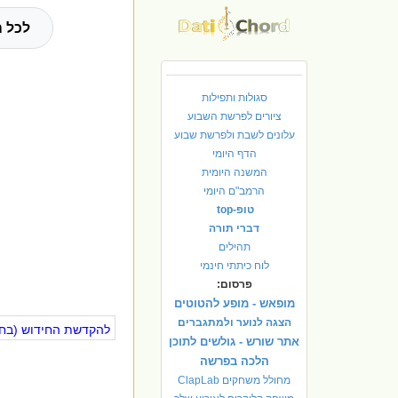
לכל ה
סגולות ותפילות
ציורים לפרשת השבוע
עלונים לשבת ולפרשת שבוע
הדף היומי
המשנה היומית
הרמב"ם היומי
טופ-top
דברי תורה
תהילים
לוח כיתתי חינמי
פרסום:
מופאש - מופע להטוטים
הצגה לנוער ולמתגברים
להקדשת החידוש (בחינ
אתר שורש - גולשים לתוכן
הלכה בפרשה
מחולל משחקים ClapLab