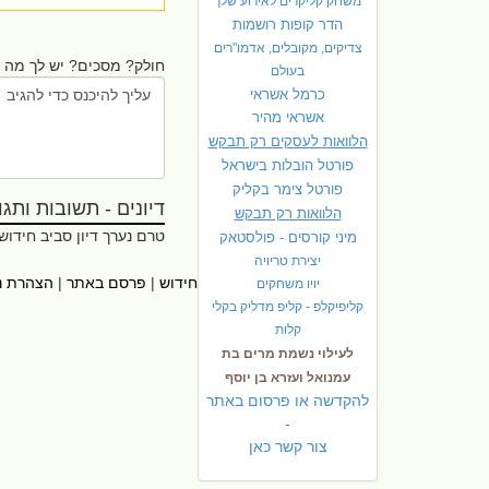
משחק קליקרים לאירוע שלך
הדר קופות רושמות
צדיקים, מקובלים, אדמו"רים
חולק? מסכים? יש לך מה ל
בעולם
כרמל אשראי
אשראי מהיר
הלוואות לעסקים רק תבקש
פורטל הובלות בישראל
פ
ורטל צימר בקליק
דיונים - תשובות ותגובו
הלוואות רק תבקש
טרם נערך דיון סביב חידוש
מיני קורסים - פולסטאק
יצירת טריויה
ראשי
|
אתרי עזר
|
אודות חידוש
|
פרסם באתר
|
הצהרת נ
יויו משחקים
קליפיקלפ - קליפ מדליק בקלי
קלות
לעילוי נשמת מרים בת
עמנואל ועזרא בן יוסף
להקדשה או פרסום באתר
-
צור קשר כאן