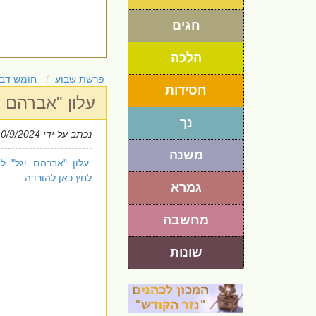
חגים
הלכה
פרשת שבוע
חומש דבר
חסידות
עלון "אברהם 
נך
נכתב על ידי
10/9/2024
משנה
עלון "אברהם יגל" ל
לחץ כאן להורדה
גמרא
מחשבה
שונות