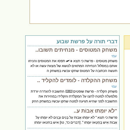
דברי תורה על פרשת שבוע
משחק המטוסים - מנחיתים תשובו..
עמי
משחק מטוסים - פרשת כי תצא ✈️🛩️ תפסו את המטוסים והניחו
אותם במסלול הנחיתה המתאים לנושא של מצוות עשה או לא
תעשה הכתובה על המטוס שחקו עכשיו במשחק ה
משחק ההקלדה - לומדים להקליד ..
עמי
משחק הקלדה - פרשת שופטים ⌨️⌨️ התשובה להגדרה יורדת
מלמעלה למטה לחצו על המקלדת והקלידו במהירות את
התשובה לפני שהיא תגיעה למטה שחקו עכשיו במשחק ההק
"לֹא יוּמְתוּ אָבוֹת ע..
פרשת כי תצא " לֹא יוּמְתוּ אָבוֹת עַל בָּנִים וּבָנִים לֹא יוּמְתוּ עַל
אָבוֹת אִישׁ בְּחֶטְאוֹ יוּמָתוּ ". [דברים כד, טז] איש בחטאו יומתו