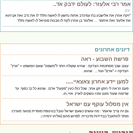
מר רבי אלעזר: לעולם ידבק אד..
יב
יקח אהרן את אלישבע בת עמינדב אחות נחשון לו לאשה ותלד לו את נדב ואת אביהוא
 אלעזר ואת איתמר … ואלעזר בן אהרן לקח לו מבנות פוטיאל לו לאשה ותלד
יונים אחרונים
פרשת השבוע - ראה
עצוב שכך מסתכמת הצדקה : שהיא שקולה ויותר ל"משפט" שאם המשפט = "ארץ"
הצדקה = "אדם" ועוד... . שהוא..
למען יידע אחרון צאצאיי.....
פעם הראה לי הזקן זקן אחר, שכל כולו כעין "פקעת" אדם . שהוא כל כך כפוף. עד
שדומה שעוד מעט ופניו נושקים לארץ. אזיי,הו..
אין מסלול עוקף עם ישראל
גם זה צריך שיאמר : מה עושים כשעם ישראל טובל בטינופת מוסרית מנוער מערכיו.
מותר להתאבל בבדידות מדברית. לפרוש מהם [אליהו ירמיה ו..