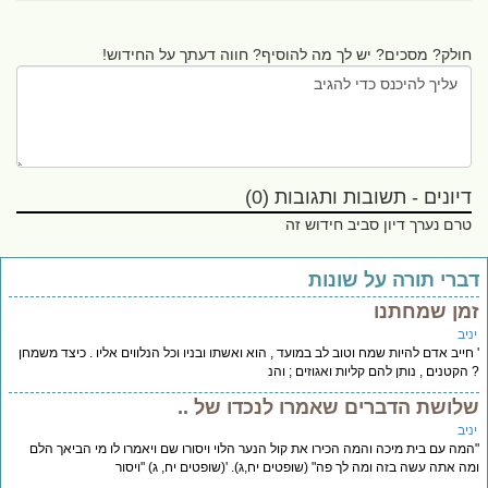
חולק? מסכים? יש לך מה להוסיף? חווה דעתך על החידוש!
דיונים - תשובות ותגובות (0)
טרם נערך דיון סביב חידוש זה
ברי תורה על שונות
מן שמחתנו
יב
חייב אדם להיות שמח וטוב לב במועד , הוא ואשתו ובניו וכל הנלווים אליו . כיצד משמחן
הקטנים , נותן להם קליות ואגוזים ; והנ
לושת הדברים שאמרו לנכדו של ..
יב
מה עם בית מיכה והמה הכירו את קול הנער הלוי ויסורו שם ויאמרו לו מי הביאך הלם
ה אתה עשה בזה ומה לך פה" (שופטים יח,ג). '(שופטים יח, ג) "ויסור