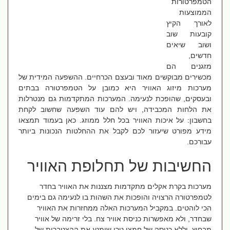
הטמפרטורות
הממוצעות
לאורך הקיץ
קובעות שוב
ושוב שיאים
חדשים,
מזגנים הם
מכשירים מבוקשים מאוד ובעצם הכרחיים. ההשפעה המידית של
מערכות מיזוג האוויר היא כמובן על הטמפרטורה בבתים
ובעסקים, שהופכת לנעימה. המערכות המתקדמות גם מנטרלות
את הלחות המכבידה, ויש להם עוד השפעה שחשוב לקחת
בחשבון: על איכות האוויר בכל חלל ממוזג. כאן בעמוד תמצאו
מידע מפורט שיעזור לכם לקבל את ההחלטות הנכונות ביותר
עבורכם.
החשיבות של תחלופת האוויר
מערכות בקרת אקלים מתקדמות מצננות את האוויר בחדר
לטמפרטורה הרצויה והופכות את השהות בו לנעימה גם בימים
הכי לוהטים. במקביל המערכות האלה ממחזרות את האוויר
שבחדר, ולא מאפשרות כניסת אוויר צח. בלי זרימה של אוויר
מבחוץ, וללא כניסה של חמצן טרי שימנע את ההצטברות של