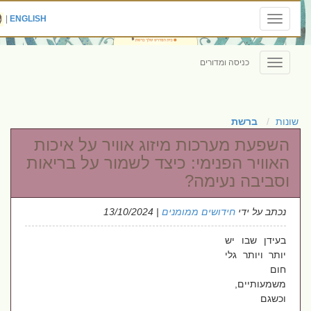
|
ENGLISH
Toggle
navigation
כניסה ומדורים
Toggle
navigation
שונות
ברשת
השפעת מערכות מיזוג אוויר על איכות
האוויר הפנימי: כיצד לשמור על בריאות
וסביבה נעימה?
נכתב על ידי
חידושים ממומנים
| 13/10/2024
בעידן שבו יש
יותר ויותר גלי
חום
משמעותיים,
וכשגם