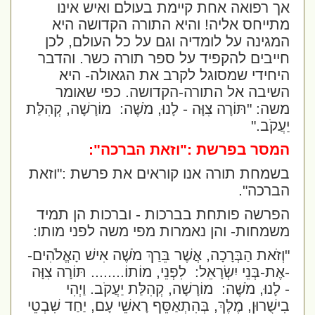
אך רפואה אחת קיימת בעולם ואיש אינו
מתייחס אליה! והיא התורה הקדושה היא
המגינה על לומדיה וגם על כל העולם, לכן
חייבים להקפיד על ספר תורה כשר. והדבר
היחידי שמסוגל לקרב את הגאולה- היא
השיבה אל התורה-הקדושה. כפי שאומר
משה:
"תּוֹרָה צִוָּה - לָנוּ, מֹשֶׁה:
מוֹרָשָׁה, קְהִלַּת
יַעֲקֹב."
המסר בפרשת :"וזאת הברכה":
בשמחת תורה אנו קוראים את פרשת :"וזאת
הברכה".
הפרשה פותחת בברכות - וברכות הן תמיד
משמחות- והן נאמרות מפי משה לפני מותו:
"וְזֹאת הַבְּרָכָה, אֲשֶׁר בֵּרַךְ מֹשֶׁה אִישׁ הָאֱלֹהִים-
-אֶת-בְּנֵי יִשְׂרָאֵל:
לִפְנֵי, מוֹתוֹ.
.......
תּוֹרָה צִוָּה
- לָנוּ, מֹשֶׁה:
מוֹרָשָׁה, קְהִלַּת יַעֲקֹב. וַיְהִי
בִישֻׁרוּן, מֶלֶךְ, בְּהִתְאַסֵּף רָאשֵׁי עָם, יַחַד שִׁבְטֵי