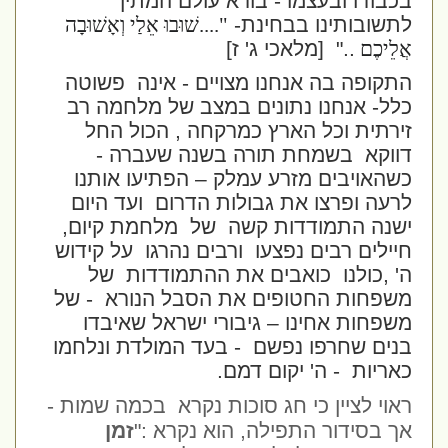
בכבודו ובעצמו - בורא עולם המתין
לתשובותינו בבחינת-
"....שׁוּבוּ אֵלַי וְאָשׁוּבָה
אֲלֵיכֶם
.."
[מלאכי ג' ז]
התקופה בה אנחנו מצויים - אינה
פשוטה
כלל- אנחנו נתונים במצב של מלחמה רב
זירתית וכל הארץ כמרקחה , הכול החל
דווקא
בשמחת תורה בשנה שעברה -
כשהאויבים מזרע עמלק – הפתיעו אותנו
לרעה ופרצו את גבולות הדרום
ועד היום
ישנה התמודדות קשה
של
מלחמת קיום,
חיילים רבים נפצעו
ורבים נהרגו
על קידוש
ה' ,כולנו
כואבים את ההתמודדות
של
משפחות החטופים את הסבל הנורא
- של
משפחות אחינו – גיבורי ישראל שאיבדו
בנים שחרפו נפשם
- בעד המולדת ונלחמו
כאריות
- ה' יקום דמם.
ראוי לציין כי חג סוכות נקרא בכמה שמות -
אך בסידור התפילה, הוא נקרא :"
זמן