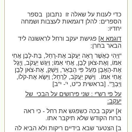
כדי לענות על שאלה זו
נתבונן
בספר
הספרים: להלן דוגמאות לעצבות ושמחה
יחדיו:
דוגמא א]
פגישת יעקב ורחל לראשונה ליד
הבאר בחרן:
"וַיְהִי כַּאֲשֶׁר רָאָה יַעֲקֹב אֶת-רָחֵל, בַּת-לָבָן אֲחִי
אִמּוֹ, וְאֶת-צֹאן לָבָן, אֲחִי אִמּוֹ; וַיִּגַּשׁ יַעֲקֹב, וַיָּגֶל
אֶת-הָאֶבֶן מֵעַל פִּי הַבְּאֵר, וַיַּשְׁקְ, אֶת-צֹאן לָבָן
אֲחִי אִמּוֹ.
וַיִּשַּׁק יַעֲקֹב, לְרָחֵל; וַיִּשָּׂא אֶת-קֹלוֹ,
וַיֵּבְךְּ".
[בראשית כ"ט, י'- י"ב]
על פי רש"י : שני פירושים על הבכי
של
יעקב:
א] יעקב בכה כשפגש את רחל - כי ראה
ברוח הקודש שלא תיקבר אתו.
ב] הצטער שבא בידיים ריקות ולא הביא לה