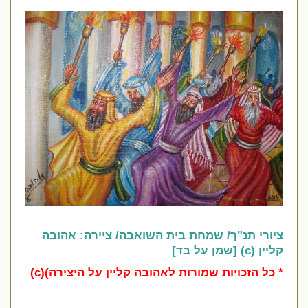
ציורי תנ"ך/ שמחת בית השואבה/ ציירה: אהובה
קליין (c) [שמן על בד]
* כל הזכויות שמורות לאהובה קליין על היצירה)(c)