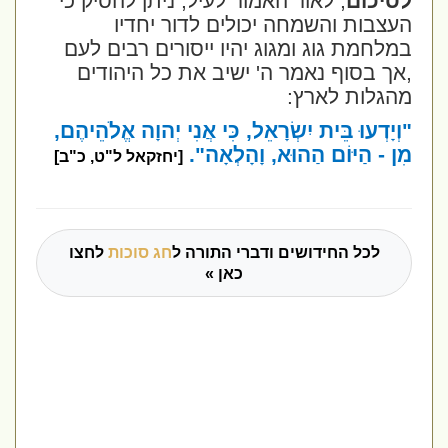
לסיכום
, לאור האמור לעיל, ניתן להסיק כי
העצבות והשמחה יכולים לדור יחדיו
במלחמת גוג ומגוג יהיו ייסורים רבים לעם
,אך בסוף נאמר ה' ישיב את כל היהודים
מהגלות לארץ:
"וְיָדְעוּ בֵּית יִשְׂרָאֵל, כִּי אֲנִי יְהוָה אֱלֹהֵיהֶם,
מִן - הַיּוֹם הַהוּא, וָהָלְאָה".
[יחזקאל ל"ט, כ"ב]
לכל החידושים ודברי התורה ל
חג סוכות
לחצו
כאן »