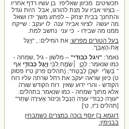
תכשיטים
מכיוון שאליפז
בן עשיו רדף אחריו
- בציווי אביו על מנת להורגו, אבל
היות וגדל
והתחנך בבית יצחק – לפתע משך ידו ושאל
מה יעשה
לציווי אביו? ענה
לו יעקב : שייקח
ממנו מה שבידו -
כי עני
נחשב למת.
בעל הטורים מפרש:
את המילים:
, "וַיָּגֶל
אֶת-הָאֶבֶן
".
נאמר:
"ויגל כבודי"
– מלשון - גיל ,שמחה -
כמו שנאמר:
לָכֵ֤ן
׀שָׂמַ֣ח לִ֭בִּי
וַיָּ֣גֶל כְּבוֹדִ֑י
אַף
־ בְּ֝שָׂרִ֗י
יִשְׁכֹּ֥ן לָבֶֽטַח": (תהלים פרק ט"ז פסוק
ט)
כיוון שראה יעקב את רחל שרתה עליו רוח
הקודש - והרי ידוע שאין
רוח הקודש שורה
אלא מתוך שמחה - כמו שנאמר בתהלים:
"עוּרָה כְבוֹדִי עוּרָה הַנֵּבֶל וְכִינּוֹר אָעִירָה שָּׁחַר"
[תהלים נ"ז, ט']
דוגמא ב] יוסף בוכה במצרים כשמבחין
בבנימין: