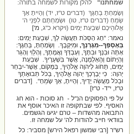
שמחתנו"
להלן מקורות לשמחה בתורה:
וְשָׂמַחְתָּ בְּחַגֶּךָ (דברים ט"ז, יד) וְהָיִיתָ אַךְ
שָׂמֵחַ (דברים ט"ז, טו)
וּשְׂמַחְתֶּם לִפְנֵי ה'
אֱלֹוהֵיכֶם שִׁבְעַת יָמִים (ויקרא כ"ג
, מ']
נאמר: "חַג הַסֻּכֹּת תַּעֲשֶׂה לְךָ, שִׁבְעַת יָמִים:
בְּאָסְפְּךָ--מִגָּרְנְךָ,
וּמִיִּקְבֶךָ.
וְשָׂמַחְתָּ, בְּחַגֶּךָ:
אַתָּה וּבִנְךָ וּבִתֶּךָ, וְעַבְדְּךָ וַאֲמָתֶךָ, וְהַלֵּוִי וְהַגֵּר
וְהַיָּתוֹם וְהָאַלְמָנָה, אֲשֶׁר בִּשְׁעָרֶיךָ.
שִׁבְעַת
יָמִים, תָּחֹוג לַיהוָה אֱלֹהֶיךָ, בַּמָּקוֹם, אֲשֶׁר-יִבְחַר
יְהוָה:
כִּי יְבָרֶכְךָ יְהוָה אֱלֹהֶיךָ, בְּכֹל תְּבוּאָתְךָ
וּבְכֹל מַעֲשֵׂה יָדֶיךָ, וְהָיִיתָ, אַךְ שָׂמֵחַ".
[דברים
ט"ז, י"ד- ט"ז]
על פי הפסוקים הנ"ל -
חג סוכות - הוא חג
האסיף. לפי שבתקופה זו האיכר אוסף את
התבואה מהשדות – טרם יגיעו הגשמים.
בוודאי חייב להודות לה' על שמחה זו.
רש"ר [רבי שמשון רפאל הירש] מסביר: כל