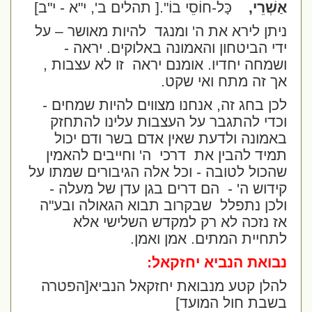
אַשְׁרֵי,
כָּל-חוֹסֵי בוֹ".
[ תהלים ב', י"א - י"ב]
ניתן לירא את ה' ומנגד
להיות מאושר – על
ידי הביטחון והאמונה באלוקים. יראה -
ושמחה יחדיו. אומנם יראה
זו לא עצבות ,
אך זה מתח ואי שקט.
לכן בחג זה, אנחנו מצווים להיות שמחים -
וכדי להתגבר על העצבות עלינו להתחזק
באמונה ולדעת שאין אדם בשר ודם יכול
תמיד להבין את
דרכי
ה' וחייבים להאמין
שהכול לטובה - וכל אלה הגיבורים שמתו על
קידוש ה' -
הם דרים בגן עדן של מעלה -
ולכן נתפלל
שבקרוב תבוא הגאולה ובע"ה
אז נזכה לא רק למקדש השלישי אלא
לתחיית המתים. אמן ואמן.
נבואת הנביא יחזקאל:
להלן קטע מנבואת יחזקאל הנביא[הפטרה
בשבת חול המועד]