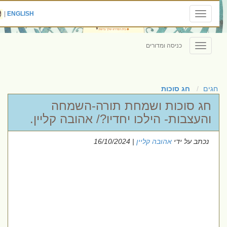
|
ENGLISH
Toggle
navigation
כניסה ומדורים
Toggle
navigation
חגים
חג סוכות
חג סוכות ושמחת תורה-השמחה
והעצבות- הילכו יחדיו?/ אהובה קליין.
נכתב על ידי
אהובה קליין
| 16/10/2024