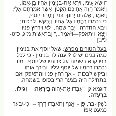
"וַיִּשָּׂא עֵינָיו, וַיַּרְא אֶת-בִּנְיָמִין אָחִיו בֶּן-אִמּוֹ,
וַיֹּאמֶר הֲזֶה אֲחִיכֶם הַקָּטֹן, אֲשֶׁר אֲמַרְתֶּם אֵלָי;
וַיֹּאמַר, אֱלֹהִים יָחְנְךָ בְּנִי. וַיְמַהֵר יוֹסֵף,
כִּי-נִכְמְרוּ רַחֲמָיו אֶל-אָחִיו, וַיְבַקֵּשׁ, לִבְכּוֹת;
וַיָּבֹא הַחַדְרָה, וַיֵּבְךְּ שָׁמָּה.
לא וַיִּרְחַץ פָּנָיו,
וַיֵּצֵא; וַיִּתְאַפַּק—וַיֹּאמֶר
..," [בראשית מ"ג, כ"ט-
ל"ב]
בעל הטורים מפרש
: שאל יוסף את בנימין
כמה בנים יש לו ? ענה לו
בנימין - כי לכל
בניו קרא בשמות על צרותיו של יוסף - מיד
נכמרו רחמיו של יוסף עליו
ובירך אותו –
וביקש לבכות
- אך רחץ פניו והתאפק ואם
בתחילה היה בצער הרי בסופו בשמחה.
דוגמא ג]
"עִבְדוּ אֶת-יְהוָה
בְּיִרְאָה;
וְגִילוּ,
בִּרְעָדָה.
נַשְּׁקוּ-בַר, פֶּן - יֶאֱנַף וְתֹאבְדוּ דֶרֶךְ --
כִּי-יִבְעַר
כִּמְעַט אַפּוֹ: