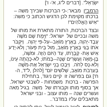
יִשְׂרָאֵל".
[דברים ל"ג, א'- ו']
הרמב"ן
מבאר:-כי הברכות שבירך משה –
ברכתו מקוימת לכן הדגיש הכתוב כי משה:
"אִישׁ הָאֱלֹהִים
"!
ובצד הברכות, התורה מתארת את מותו של
משה ובכיים של
ישראל:
"וַיָּמָת שָׁם מֹשֶׁה
עֶבֶד-יְהוָה, בְּאֶרֶץ מוֹאָב--עַל-פִּי יְהוָה.
וַיִּקְבֹּר
אֹתוֹ בַגַּי בְּאֶרֶץ מוֹאָב, מוּל בֵּית פְּעוֹר; וְלֹא-יָדַע
אִישׁ אֶת- קְבֻרָתוֹ, עַד הַיּוֹם הַזֶּה. וּמֹשֶׁה,
בֶּן-מֵאָה וְעֶשְׂרִים שָׁנָה--בְּמֹתוֹ; לֹא-כָהֲתָה עֵינוֹ,
וְלֹא-נָס לֵחֹה.
וַיִּבְכּוּ בְנֵי יִשְׂרָאֵל אֶת-מֹשֶׁה
בְּעַרְבֹת מוֹאָב, שְׁלֹשִׁים יוֹם
" [להלן ,ל"ד, ה-
ח'] גם בפרשה זו
קיים ניגוד, בתחילת
הפרשה - ברכות
משמחות - לשבטי ישראל.
אך בסוף מותו וקבורתו של
משה
בגיל מאה
ועשרים שנה – מותו עצוב - ובני ישראל
מתאבלים עליו במדבר..