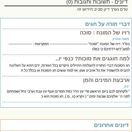
דיונים - תשובות ותגובות (0)
טרם נערך דיון סביב חידוש זה
ברי תורה על חגים
זיו של המונח : סוכה
שה אהרון
"ד. רזיו של המונח :"סוכה" -------------------------------- המקראות : --------------------
ַעַן֮ יֵדְע֣וּ דֹרֹֽתֵיכֶם֒ כִּ֣י בַסֻּכּ֗ו
מה חוגגים את סוכות? כנפי יו..
 הסוכות דברי התורה להצלחת החיילים היקרים בכל הגזרות, ידם תהא על העליונה
ביס ולהשמיד את כל אויבינו אמן. אז למה עושים חג הסוכות או בכלל כל ח
רבעת המינים והמן
יב
ולקחתם לכם ביום הראשון פרי עץ הדר כפת תמרים וענף עץ עבת וערבי נחל ושמחתם
ני ה ' אלקיכם שבעת ימים " ( ויקרא כג , מ ). חג סוכות הוא כ
יונים אחרונים