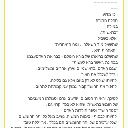
-----------------
-----
וכי מדוע
החלה התורה
במילה :
"בראשית".
אלא בשביל
שתשאל מיד השאלה : ומה ה"אחרית".
והאחרית היא :
שתשלם בריאתו של בורא העולם - בבריאת האדםעצמו
בבחינת :"אשר ברא לעשות"
שגם האדם יברא שמיים וארץ אחרים ומשלימים.
ויגדל לשכלל את האור
להיותו שולט לא רק ביום אלא גם בלילה.
להפוך את החושך קבור עמוק עמוקמתחת לתהום.
לפיכך, יראי ה' הטובים, יודעים ערכו וסגולתו המעצימה
של חומש בראשית שהוא לא בכדי קרוי גם :
"ספר הישר" וספר תולדות האדם .
להיותו לבסוף - בימות המשיח, נשגב מעל כל יתר החומשים
שכל ערכיהם של יתר החומשים הם בכלל : אך "לקח טוב"