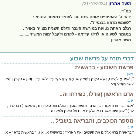
משה אהרון
(21/10/2024)
בס"ד.
יראי ה' האמיתיים אותם שגם יזכו לעתיד כמאמר הנביא :
"לשמש מרפא בכנפיה".
רגלם האחת נטועה במורשת העבר ורגלם השניה מצויה באויר ,
במגמה לשעוט או לדלג קדימה - לקדם ולקבל ימות המשיח.........
משה אהרון
ברי תורה על פרשת שבוע
רשת השבוע - בראשית
לון
ַיֹּאמֶר אֱ-לֹהִים תַּדְשֵׁא הָאָרֶץ דֶּשֶׁא עֵשֶׂב מַזְרִיעַ זֶרַע עֵץ פְּרִי עֹשֶׂה פְּרִי.. וַתּוֹצֵא הָאָרֶץ דֶּשֶׁא
ֶׂב מַזְרִיעַ זֶרַע
דם הראשון (גודלו, כפירתו וה..
יב
מר רב יהודה אמר רב : אדם הראשון מסוף העולם ועד סופו היה , שנאמר ( דברים ד ,
 ) " למן היום אשר ברא אלקים אדם על הארץ ולמקצה
ספר הכוכבים, והבריאה בשביל ..
יב
בראשית ברא אלקים את השמים ואת הארץ " ( בראשית א , א ). ' " בְּרֵאשִׁית בָּרָא " – אין