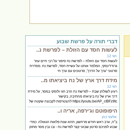
דברי תורה על פרשת שבוע
לעשות חסד עם הזולת – לפרשת נ..
חגי 12
לעשות חסד עם הזולת – לפרשת נח סיפור על רבי חיים עוזר
גרודז'ינסקי, המלמד אותנו על עשיית חסד, לפרשת נח. מסדרת
סרטוני 'ערך על הדרך', סרטונים עם ערך חי
מידת דרך ארץ של נח ביציאתו מ..
חגי 12
רעיון לשולחן שבת – לפרשת נח הרב חגי ולוסקי במסר, על מידת
דרך ארץ של נח ביציאתו מהתיבה, בקישור
https://youtu.be/AP_cIBFz9tc להצטרפות לקבוצה שקטה של
היפופוטם וג'ירפה, אריה ו..
אלעזר כהן
ב"ה, ערב ראש חודש מרחשון, תהא שנת פלאות הגאולה. כמדי
שבוע לפניכם סרטון שבועי קצר לפרשת נח - ובו נבין מסר מתוק