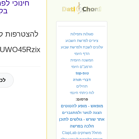
חינוכי לפ
בק
u.be/YRrjyqm4ET4
להצטרפות לק
סגולות ותפילות
ציורים לפרשת השבוע
עלונים לשבת ולפרשת שבוע
KnUWO45Rzix
הדף היומי
המשנה היומית
הרמב"ם היומי
טופ-top
דברי תורה
לכל
תהילים
לוח כיתתי חינמי
פרסום:
מופאש - מופע להטוטים
הצגה לנוער ולמתגברים
אתר שורש - גולשים לתוכן
הלכה בפרשה
מחולל משחקים ClapLab