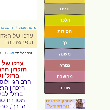
חגים
הלכה
פרשת שבוע
חומש בר
חסידות
ערכו של האדם 
ולפרשת נח
נך
נכתב על ידי
חגי 12
| 1/11/2024
משנה
ערכו של 
גמרא
הזכרון הרא
ברזל' ו
מחשבה
הרב חגי ולוסק
הזכרון הרא
שונות
ברזל' לבי
מסדרת סרט
הדרך', סרט