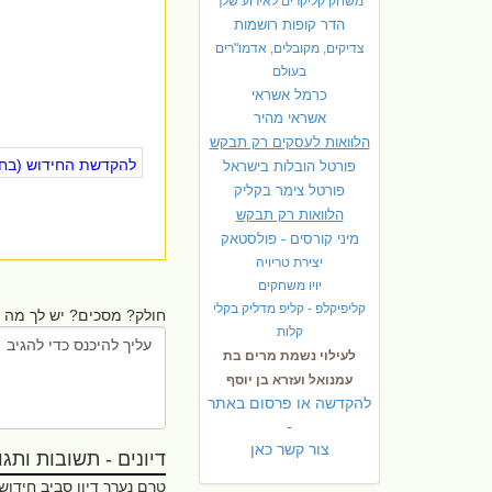
משחק קליקרים לאירוע שלך
הדר קופות רושמות
צדיקים, מקובלים, אדמו"רים
בעולם
כרמל אשראי
אשראי מהיר
הלוואות לעסקים רק תבקש
להקדשת החידוש (בחינ
פורטל הובלות בישראל
פ
ורטל צימר בקליק
הלוואות רק תבקש
מיני קורסים - פולסטאק
יצירת טריויה
יויו משחקים
קליפיקלפ - קליפ מדליק בקלי
חולק? מסכים? יש לך מה ל
קלות
לעילוי נשמת מרים בת
עמנואל ועזרא בן יוסף
להקדשה או פרסום באתר
-
צור קשר כאן
דיונים - תשובות ותגובו
טרם נערך דיון סביב חידוש