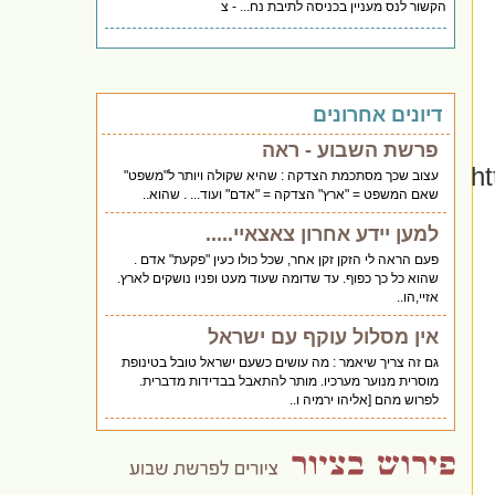
הקשור לנס מעניין בכניסה לתיבת נח... - צ
דיונים אחרונים
פרשת השבוע - ראה
h
עצוב שכך מסתכמת הצדקה : שהיא שקולה ויותר ל"משפט"
שאם המשפט = "ארץ" הצדקה = "אדם" ועוד... . שהוא..
למען יידע אחרון צאצאיי.....
פעם הראה לי הזקן זקן אחר, שכל כולו כעין "פקעת" אדם .
שהוא כל כך כפוף. עד שדומה שעוד מעט ופניו נושקים לארץ.
אזיי,הו..
אין מסלול עוקף עם ישראל
גם זה צריך שיאמר : מה עושים כשעם ישראל טובל בטינופת
מוסרית מנוער מערכיו. מותר להתאבל בבדידות מדברית.
לפרוש מהם [אליהו ירמיה ו..