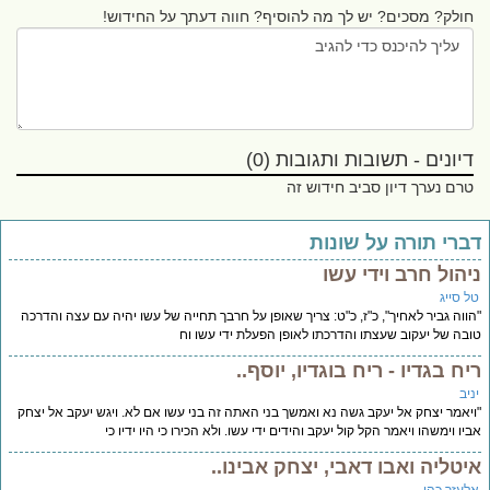
חולק? מסכים? יש לך מה להוסיף? חווה דעתך על החידוש!
דיונים - תשובות ותגובות (0)
טרם נערך דיון סביב חידוש זה
ברי תורה על שונות
יהול חרב וידי עשו
ל סייג
ווה גביר לאחיך", כ"ז, כ"ט: צריך שאופן על חרבך תחייה של עשו יהיה עם עצה והדרכה
בה של יעקוב שעצתו והדרכתו לאופן הפעלת ידי עשו וח
יח בגדיו - ריח בוגדיו, יוסף..
יב
יאמר יצחק אל יעקב גשה נא ואמשך בני האתה זה בני עשו אם לא. ויגש יעקב אל יצחק
יו וימשהו ויאמר הקל קול יעקב והידים ידי עשו. ולא הכירו כי היו ידיו כי
יטליה ואבו דאבי, יצחק אבינו..