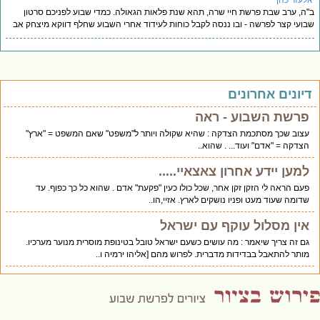
לעזר כהן
ה, ערב שבת פרשת חיי שרה, תהא שנת פלאות הגאולה. כמדי שבוע לפניכם סרטון
ועי קצר לפרשה - ובו ננסה לקבל כוחות לעידוד אחרי השבוע שחלף דווקא מיצחק אב
יונים אחרונים
פרשת השבוע - ראה
עצוב שכך מסתכמת הצדקה : שהיא שקולה ויותר ל"משפט" שאם המשפט = "ארץ"
הצדקה = "אדם" ועוד... . שהוא..
למען יידע אחרון צאצאיי.....
פעם הראה לי הזקן זקן אחר, שכל כולו כעין "פקעת" אדם . שהוא כל כך כפוף. עד
שדומה שעוד מעט ופניו נושקים לארץ. אזיי,הו..
אין מסלול עוקף עם ישראל
גם זה צריך שיאמר : מה עושים כשעם ישראל טובל בטינופת מוסרית מנוער מערכיו.
מותר להתאבל בבדידות מדברית. לפרוש מהם [אליהו ירמיה ו..