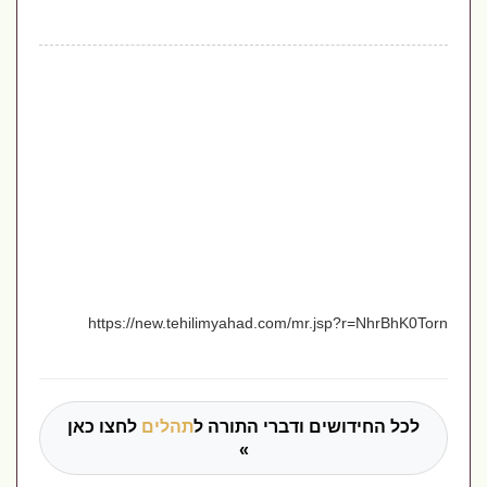
https://new.tehilimyahad.com/mr.jsp?r=NhrBhK0Torn
לכל החידושים ודברי התורה ל
תהלים
לחצו כאן
»