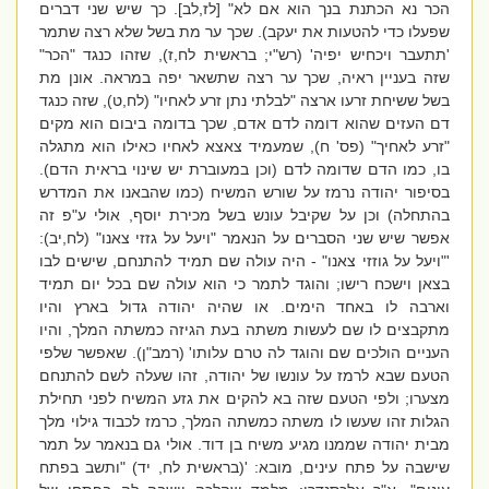
הכר נא הכתנת בנך הוא אם לא" [לז,לב]. כך שיש שני דברים
שפעלו כדי להטעות את יעקב). שכך ער מת בשל שלא רצה שתמר
'תתעבר ויכחיש יפיה' (רש"י; בראשית לח,ז), שזהו כנגד "הכר"
שזה בעניין ראיה, שכך ער רצה שתשאר יפה במראה. אונן מת
בשל ששיחת זרעו ארצה "לבלתי נתן זרע לאחיו" (לח,ט), שזה כנגד
דם העזים שהוא דומה לדם אדם, שכך בדומה ביבום הוא מקים
"זרע לאחיך" (פס' ח), שמעמיד צאצא לאחיו כאילו הוא מתגלה
בו, כמו הדם שדומה לדם (וכן במעוברת יש שינוי בראית הדם).
בסיפור יהודה נרמז על שורש המשיח (כמו שהבאנו את המדרש
בהתחלה) וכן על שקיבל עונש בשל מכירת יוסף, אולי ע"פ זה
אפשר שיש שני הסברים על הנאמר "ויעל על גזזי צאנו" (לח,יב):
'"ויעל על גוזזי צאנו" - היה עולה שם תמיד להתנחם, שישים לבו
בצאן וישכח רישו; והוגד לתמר כי הוא עולה שם בכל יום תמיד
וארבה לו באחד הימים. או שהיה יהודה גדול בארץ והיו
מתקבצים לו שם לעשות משתה בעת הגיזה כמשתה המלך, והיו
העניים הולכים שם והוגד לה טרם עלותו' (רמב"ן). שאפשר שלפי
הטעם שבא לרמז על עונשו של יהודה, זהו שעלה לשם להתנחם
מצערו; ולפי הטעם שזה בא להקים את גזע המשיח לפני תחילת
הגלות זהו שעשו לו משתה כמשתה המלך, כרמז לכבוד גילוי מלך
מבית יהודה שממנו מגיע משיח בן דוד. אולי גם בנאמר על תמר
שישבה על פתח עינים, מובא: '(בראשית לח, יד) "ותשב בפתח