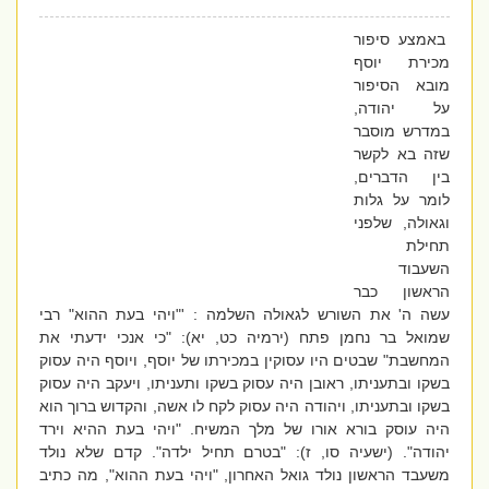
באמצע סיפור
מכירת יוסף
מובא הסיפור
על יהודה,
במדרש מוסבר
שזה בא לקשר
בין הדברים,
לומר על גלות
וגאולה, שלפני
תחילת
השעבוד
הראשון כבר
עשה ה' את השורש לגאולה השלמה : '"ויהי בעת ההוא" רבי
שמואל בר נחמן פתח (ירמיה כט, יא): "כי אנכי ידעתי את
המחשבת" שבטים היו עסוקין במכירתו של יוסף, ויוסף היה עסוק
בשקו ובתעניתו, ראובן היה עסוק בשקו ותעניתו, ויעקב היה עסוק
בשקו ובתעניתו, ויהודה היה עסוק לקח לו אשה, והקדוש ברוך הוא
היה עוסק בורא אורו של מלך המשיח. "ויהי בעת ההיא וירד
יהודה". (ישעיה סו, ז): "בטרם תחיל ילדה". קדם שלא נולד
משעבד הראשון נולד גואל האחרון, "ויהי בעת ההוא", מה כתיב