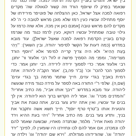
בין ישראל והגוים בעניין הקדמת תרופה למכה. שזה כנגד מה
שנאמר בפרק לז שיוסף הורד וזה קשור לגאולה שה' מקדים
רפואה למכה אצל ישראל, כאן ההצלחה של פוטיפר מירידתו של
יוסף מתחילה עכשיו כעין רמז שלא מוכן מראש לטובה כי ה' לא
מקדים להם מראש טובה [אמנם כאן אין מכה, אלא שזה כרמז על
גילוי טובה שמתחיל עכשיו דווקא, כעין לרמז כנגד מה שנרמז
קודם בעניין הקדמת רפואה למכה שאצל ישראל]). עוד מובא
במדרש (כמה דעות על הקשר לסיפור יהודה, ובין השאר): '"וַיְהִי
בָּעֵת הַהִיא" ולא היה צריך קרייה למימר אלא "ויוסף הורד
מצרימה", ומפני מה הסמיך פרשה זו לזו? רבי אלעזר ור' יוחנן.
רבי אלעזר אמר: כדי לסמוך ירידה לירידה. רבי יוחנן אמר: כדי
לסמוך הכר להכר' וכו' (ב"ר פה,ב). 'אמר הקב"ה ליהודה: אתה
רמית באביך בגדי עזים, חייך שתמר מרמה בך בגדי עזים'
(שם,ה). שלפי ר"י התורה באה לספר על מידה כנגד מידה שנעשה
ליהודה. עוד מובא במדרש: '"ויבך אותו אביו", מה כתיב אחריו?
"והמדנים מכרו" וגו'. אמר ליה הקדוש ברוך הוא ליהודה: אין לך
בנים עד עכשיו, ואין אתה יודע צער בנים, אתה טגנת את אביך
והטעית אותו ב"טרף טרף יוסף", חייך תשא אשה ותקבור את
בניך, ותדע צער בנים. מה כתיב אחריו? "ויהי בעת ההיא וירד
יהודה מאת אחיו". מלמד, שנתנדה מאחיו, שבשעה שאמר להם
לכו ונמכרנו, אם אמר להם לכו ונחזירנו היו שומעין לו, לפיכך "ירד
יהודה" וגו', שהורידוהו מגדולתו, "וירא שם יהודה" וגו' וילדה ער