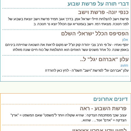
ברי תורה על פרשת שבוע
נפי יונה- פרשת וישב
שת וישב להצלחת חיילי ישראל אמן. בדרך אגב תמיד פרשת וישב יוצאת בשבוע של
ני חנוכה. מצאתי רמז. וישב בגמטריא עם הכולל יוצא נר חנוכה. ב
פסיפס הכלל ישראלי השלם
לון
סף ואחיו - על פי הרב צבי יהודה קוק זצ"ל יש מקום לראות את השנאה שהייתה ביניהם
ופן שונה. כל אחד משנים עשר האחים הוא התגלמות של כוח חיים שונה מזולתו
לון "אברהם יגל" ל..
avi
ון "אברהם יגל" לפרשת "וישב" תשפ"ה - לחץ כאן להורדה
יונים אחרונים
פרשת השבוע - ראה
עצוב שכך מסתכמת הצדקה : שהיא שקולה ויותר ל"משפט" שאם המשפט = "ארץ"
הצדקה = "אדם" ועוד... . שהוא..
למען יידע אחרון צאצאיי.....