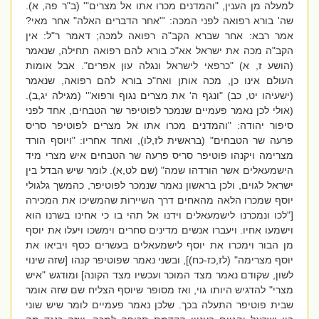
למעלה מן הענין, "והמדנים מכרו אתו אל מצרים"' (ב"ר פה, א).
שה' בורא רפואה לפני המכה: '"אחר הדברים האלה" אחר מאי?
אמר רבא: אחר שברא הקב"ה רפואה למכה; דאמר ר"ל: אין
הקב"ה מכה את ישראל אא"כ בורא להם רפואה תחילה, שנאמר
(הושע ז, א) "כרפאי לישראל ונגלה עון אפרים". אבל אומות
העולם אינו כן, מכה אותן ואח"כ בורא להם רפואה, שנאמר
(ישעיהו יט, כב) "ונגף ה' את מצרים נגוף ורפוא"' (מגילה יג,ב).
(אולי לכן נאמר פעמיים שנמכר לפוטיפר שר הטבחים, אחד לפני
סיפור יהודה: "והמדנים מכרו אתו אל מצרים לפוטיפר סריס
פרעה שר הטבחים" (בראשית לז,לו), ואחד אחריו: "ויוסף הורד
מצרימה ויקנהו פוטיפר סריס פרעה שר הטבחים איש מצרי מיד
הישמעאלים אשר הורדהו שמה" (שם לט,א). לומר שיש הבדל בין
ישראל לגוים, ולכן בראשון נאמר שנמכר לפוטיפר, כהמשך גלגולי
יוסף שמכרו הלאה מהאחים דרך השיירות שהמשיכו את המכירה
["לכו ונמכרנו לישמעאלים וידנו אל תהי בו כי אחינו בשרנו הוא
וישמעו אחיו. ויעברו אנשים מדינים סחרים וימשכו ויעלו את יוסף
מן הבור וימכרו את יוסף לישמעאלים בעשרים כסף ויביאו את
יוסף מצרימה" (לז,כז-כח)], ובשני נאמר שפוטיפר קנהו [שזה שינוי
לשון, שקודם נאמר מצד המוכר ועכשיו מצד הקונה] ומודגש "איש
מצרי" להדגיש היותו גוי, ואז מסופר שיוסף הצליח שם שזה אומר
שבית פוטיפר התעלה בכך. שלכן נאמר פעמיים לומר שיש שוני