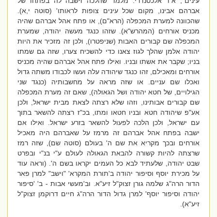
עינים", א"ר אלכסנדרי: מלמד שהלכה וישבה לה בפתחו של
אברהם אבינו, מקום שכל עינים צופות לראותו' (סוטה י,א).
שהכוונה למערת המכפלה (הרא"ם), או פתח אהל אברהם שהיה
מכניס אורחים (המהרש"א). שזהו כנגד מעשה יהודה, שמערת
המכפלה שם קבורים האבות (שניפטרו), ולכן זה מזכיר את היות
יהודה אלמן שהלך לגוז צאנו כדי להשכיח צערו, שזה גם שמתו
בניו; שקבר את אשתו ובניו. ואילו פתח אהל אברהם שהיה מכניס
אורחים ומאכילם, זהו כנגד שיהודה עלה ועשו לכבודו משתה גדול
ואכלו שם עניים. או שזה מראה על מחשבותיה (כנגד שני
הגילויים, של חטא יהודה ושל הגאולה), שאם זה מערת המכפלה
שם קבורים אבותינו, וזהו שלא רצתה לצאת מבית ישראל, ולכן
אע"פ שיהודה חטא ובניו חטאו ומתו, בכ"ז רצתה להשאר בתוך
עם ישראל, ולכן הלכה לפעול להשאר בזרע ישראל. ואילו אם
ישבה בפתח אהל אברהם זה מרמז על שאברהם היה מאכיל
אורחים ובכך מקריא את שם ה' בעולם (סוטה שם), שזה רמז
שרצתה להיות קשורה להבאת הגאולה לעולם ע"י בנ"י ובפרט
שבט יהודה, שלעתיד לבא כל העמים יקראו בשם ה'. (וראה עוד
על מכירת יוסף וסיפור יהודה ב'תורת המקרא' "וישב" למרן פאר
הדור הרה"ג שלמה גורן זצוק"ל זיע"א. וב'מעשי אבות - ב' 'סיפור
יהודה וסיפור יוסף' למרן גדול הדור הרה"ג חיים דרוקמן זצוק"ל
זיע"א).