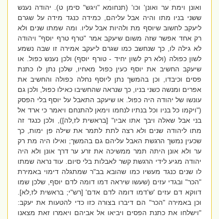
ואונן וימת ער ואונן' וכו' (תנחומא "ויגש" סימן ט). יהודה נענש
ששני בניו מתו והיה אבל עליהם, כמידה כנגד מידה על שגרם
ליעקב לחשוב שיוסף מת ולהיות אבל עליו. ומה שמתו שנים ולא
רק אחד אפשר שזה משום שיעקב אמר "טרף טרף יוסף" ויהודה
לא גילה לו, כך שנחשב כמו שגרם ליעקב אמירה זו שבה נשמע
לשון כפולה (ולא רק לשון יחיד - טורף יוסף) ולכן נענש כפול. או
שיעקב החשיב את יוסף כעין כפול מאחיו, שלכן נתן לו כתנת
פסים וכיבדו, וכן בהמשך נתן ליוסף נחלה כפולה והחשיב את
אפרים ומנשה כשני בניו, כך שנראה שהחשיבו כאילו כפול, ולכן גם
עונשו של יהודה היה כפול. או שיעקב התאבל על יוסף בלי הפסק
("ויקמו כל בניו וכל בנתיו לנחמו וימאן להתנחם ויאמר כי ארד אל
בני אבל שאלה ויבך אתו אביו" [בראשית לז,לה]), ולכן כנגד זה
מתו ליהודה שנים ולא רצה לתת לתמר את שילה פן ימות, כך
שכעין נמשך הרגשת האבל עליהם גם בהמשך; ואילו היה מת רק
ער ולא אונן היתה תמר ממשיכה את זרע ער דרך אונן ולא היה
יהודה מגיע לידי הרגשת קשר לאבלות בלי סיום. עוד נראה שמתו
לו שנים כנגד מעשיו כמו שהובא בב"ר שמתגלה דימוי באמירת
"הכר" ובגדי עזים (שעשו שיראה דמו דומה לדם יוסף, שלכן שמו
דווקא דם עזים 'ש'דמו דומה לדם אדם' [רש"י; בראשית לז,לא].
וכן באמירה "הכר" הם דיברו בצורה כזו כדי להטעות את יעקב:
"וישלחו את כתנת הפסים ויביאו אל אביהם ויאמרו זאת מצאנו