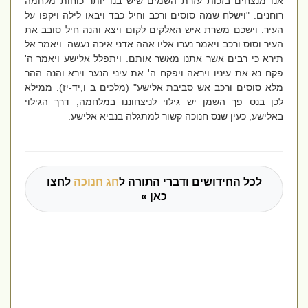
אנו מנצחים בזכות עזרת השמים שיש בנו יותר כוחות מלחמה
רוחנים: "וישלח שמה סוסים ורכב וחיל כבד ויבאו לילה ויקפו על
העיר. וישכם משרת איש האלקים לקום ויצא והנה חיל סובב את
העיר וסוס ורכב ויאמר נערו אליו אהה אדני איכה נעשה. ויאמר אל
תירא כי רבים אשר אתנו מאשר אותם. ויתפלל אלישע ויאמר ה'
פקח נא את עיניו ויראה ויפקח ה' את עיני הנער וירא והנה ההר
מלא סוסים ורכב אש סביבת אלישע" (מלכים ב ו,יד-יז). ממילא
לכן בנס פך השמן יש גילוי לניצחוננו במלחמה, דרך הגילוי
באלישע, כעין שנס חנוכה קשור למתגלה בנביא אלישע.
לכל החידושים ודברי התורה ל
חג חנוכה
לחצו
כאן »