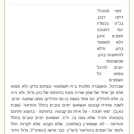
'מאי חנוכה?
דתנו רבנן:
בכ"ה בכסליו
יומי דחנוכה
תמניא אינון
דלא למספד
בהון ודלא
להתענות בהון.
שכשנכנסו
יוונים להיכל
טמאו כל
השמנים
שבהיכל, וכשגברה מלכות בית חשמונאי ונצחום בדקו ולא מצאו
אלא פך אחד של שמן שהיה מונח בחותמו של כהן גדול; ולא היה
בו אלא להדליק יום אחד נעשה בו נס והדליקו ממנו שמונה ימים.
לשנה אחרת קבעום ועשאום ימים טובים בהלל והודאה' (שבת
כא,ב). 'מאי חנוכה - על איזה נס קבעוה. בחותמו - בהצנע וחתום
בטבעתו והכיר שלא נגעו בו. ה"ג: ועשאום ימים טובים בהלל
והודאה - לא שאסורין במלאכה, שלא נקבעו אלא לקרות הלל
ולומר על הנסים בהודאה' (רש"י). כבר פרשו (המהר"ל, גדול הדור