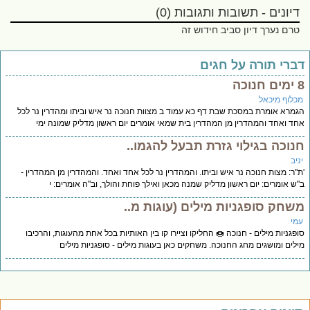
דיונים - תשובות ותגובות (0)
טרם נערך דיון סביב חידוש זה
ברי תורה על חגים
וכה
כלוף מיכאל
מרא אומרת במסכת שבת דף כא עמוד ב מצוות חנוכה נר איש וביתו ומהדרין נר לכל
ד ואחד והמהדרין מן המהדרין בית שמאי אומרים יום ראשון מדליק שמונה ימי
נוכה בגילוי גזרת תבעל להגמו..
יב
"ר: מצות חנוכה נר איש וביתו. והמהדרין נר לכל אחד ואחד. והמהדרין מן המהדרין -
ש אומרים: יום ראשון מדליק שמנה מכאן ואילך פוחת והולך, וב"ה אומרים: י
שחק סופגניות מילים (עוגות מ..
מי
פגניות מילים - חנוכה 🍩 החליקו וציירו קו בין האותיות בכל אחת מהעוגות, והרכיבו
לים ומושגים מחג החנוכה. משחקים כאן בעוגות מילים - סופגניות מילים