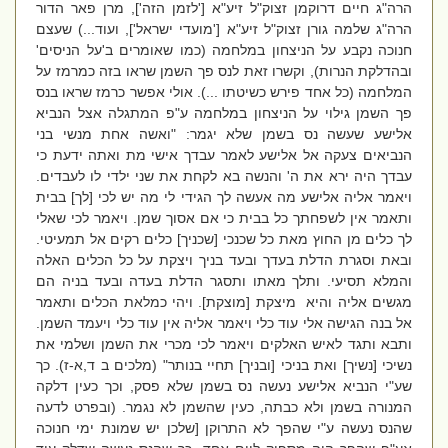
הרה"ג חיים דרוקמן זצוק"ל זיע"א ['לזמן הזה'], מרן פאר הדור
הרה"ג שלמה גורן זצוק"ל זיע"א ['מועדי ישראל'], ועוד...) שעצם
חנוכה נקבע על הניצחון במלחמה (כמו שאומרים ב'על הניסים'
ובהדלקת הנרות), וקשרו זאת לנס פך השמן שראו בזה כמרמז על
המלחמה (כל אחד פירש כשיטתו ...). אולי אפשר כרמז שראו בנס
פך השמן גילוי על הניצחון במלחמה ע"פ המתגלה אצל הנביא
אלישע שעשה נס בשמן שלא יגמר: "ואשה אחת מנשי בני
הנביאים צעקה אל אלישע לאמר עבדך אישי מת ואתה ידעת כי
עבדך היה ירא את ה' והנשה בא לקחת את שני ילדי לו לעבדים.
ויאמר אליה אלישע מה אעשה לך הגידי לי מה יש לכי [לך] בבית
ותאמר אין לשפחתך כל בבית כי אם אסוך שמן. ויאמר לכי שאלי
לך כלים מן החוץ מאת כל שכנכי [שכניך] כלים רקים אל תמעיטי.
ובאת וסגרת הדלת בעדך ובעד בניך ויצקת על כל הכלים האלה
והמלא תסיעי. ותלך מאתו ותסגר הדלת בעדה ובעד בניה הם
מגשים אליה והיא מיצקת [מוצקת]. ויהי כמלאת הכלים ותאמר
אל בנה הגישה אלי עוד כלי ויאמר אליה אין עוד כלי ויעמד השמן.
ותבא ותגד לאיש האלקים ויאמר לכי מכרי את השמן ושלמי את
נשיכי [נשיך] ואת בניכי [ובניך] תחיי בנותר" (מלכים ב ד,א-ז). כך
שע"י הנביא אלישע נעשה נס בשמן שלא פסק, וכך כעין דלקה
המנורה בשמן ולא כבתה, כעין שהשמן לא נגמר. (ובפרט לדעה
שהנס נעשה ע"י שהפך לא התרוקן [שלכן יש שמונת ימי חנוכה