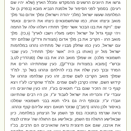
גרשו את היוונים הרשעים מהמקדש ומכלל הארץ (שלא יהיו שם
רעים). בסמוך לפני הסיפור על אלמנת הנביא מובא (בפרק ג) על
המלחמה שעשו ישראל (מלכי יהודה וישראל) ומלך אדום נגד מלך
מואב וניצחו אותו, כמו שהחשמונאים ניצחו את היוונים. ונאמר
שם: "ויקח את בנו הבכור אשר ימלך תחתיו ויעלהו עלה על החמה
ויהי קצף גדול על ישראל ויסעו מעליו וישבו לארץ" (ג,כז). מלך
מואב הרג - הקריב את בן מלך אדום (מצודות ורד"ק) שנלחם יחד
עם ישראל, כעין כמו שחלק מבניו של מתתיהו נהרגו במלחמות
ישראל מול יון (ואותו בן היה "אשר ימלך תחתיו", כעין שבני
חשמונאי מלכו). או שמלך מואב הרג את בנו שלו (סנהדרין לט,ב
וברש"י [ומובא במצודות וברד"ק]), כעין שמתתיהו הרים את
המרד ובכך כעין שלח את בניו להילחם ונהרגו בשל כך. למ"ד
שמלך מואב הקריבו לשם שמים, זהו כעין שנלחמו ונהרגו על
קידוש השם, שזהו כקרבן לשם שמים. ולמ"ד שהקריבו לע"ז ויצא
קצף כי זה הזכיר שגם בנ"י חוטאים בע"ז, זהו כעין שהיוונים היו
עובדי ע"ז והכריחו את ישראל לעבוד ע"ז, וכן היו רבים שהתיוונו
ועבדו ע"ז; ובנוסף היה גם גילוי חטא בבני חשמונאי שמלכו
באיסור ולכן נהרגו (רמב"ן) שנזכר חטאם ויצא עליהם קצף ונהרגו.
נראה שנרמז בחנוכה בנס פך השמן על הניצחון במלחמה, כיון
שבאלישע התגלה נס השמן, ובאלישע גם התגלה שה' עוזרנו לנצח
את אויבנו, שגם אם חיצונית נראה שהאויבים הם הרבים, בכ"ז