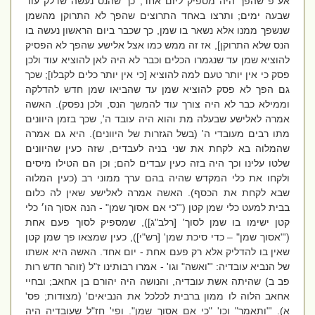
אע"פ שהפך היה מספיק ליום אחד, כך שהנס נעשה שדלק עוד
שבעה ימים; ותרצו באחד התרוצים שהפך לא התרוקן מהשמן
שנשפך ממנו אלא נשאר בו שמן, כך שכבר ביום הראשון נעשה בו
הנס שלא התרוקן], אז זה ממש כמו אצל אלישע שהפך לא הפסיק
להוציא שמן עד שנגמרו הכלים וכבר לא היה לאן להוציא עוד ולכן
פסק כי אין יותר טעם למה להוציא [כי אין יותר כלים לקבלו]; שכך
גם הפך לא פסק להוציא שמן עד שהביאו שמן חדש להדלקה
וממילא כבר לא היה צורך עוד להמשך הנס, ולכן נפסק). האשה
אמרה לאלישע שבעלה מת והוא היה עובד ה', שכך בזמן היוונים
מתו רבים מעובדי ה' (בשל הגזרות של היוונים). היא גם אמרה
שהמלוה בא לקחת את שני בניה לעבדים, שזה כעין שהיוונים
שלטו עלינו וכך היה בזה כעין עבדים להם; וכן הם הטילו מיסים
ולקחו את כלי המקדש שהיה בהם ערך ממוני רב (כעין המלוה
שבא לקחת את הכסף). האשה אמרה לאלישע שאין לה כלום
בבית למעט כלי שמן קטן ('"כי אם אסוך שמן" - הנה אסוך הו׳ כלי
קטן ישימו בו שמן לסוך' [רלב"ג]), שמספיק לסוך פעם אחת
('"אסוך שמן" – כדי סיכת שמן' [רש"י]), כעין שמצאו פך שמן קטן
שאין בו להדליק אלא רק פעם אחת - יום אחד. האשה היא אשתו
של הנביא עובדיה: '"ואשה" וגו' - אמרו רבותינו ז"ל (זוהר חדש רות
פב ב) שהיתה אשת עובדיה, והנושה היה יהורם בן אחאב; ובחיי
אחאב הלוה לו ממון ברבית לכלכל את הנביאים' (מצודות; פס'
א). '"ותאמר" וכו' "כי אם אסוך שמן". ופי' חז"ל שעובדיה היה