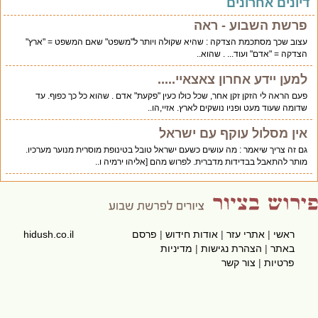
יונים אחרונים
פרשת השבוע - ראה
עצוב שכך מסתכמת הצדקה : שהיא שקולה ויותר ל"משפט" שאם המשפט = "ארץ"
הצדקה = "אדם" ועוד... . שהוא..
למען יידע אחרון צאצאיי.....
פעם הראה לי הזקן זקן אחר, שכל כולו כעין "פקעת" אדם . שהוא כל כך כפוף. עד
שדומה שעוד מעט ופניו נושקים לארץ. אזיי,הו..
אין מסלול עוקף עם ישראל
גם זה צריך שיאמר : מה עושים כשעם ישראל טובל בטינופת מוסרית מנוער מערכיו.
מותר להתאבל בבדידות מדברית. לפרוש מהם [אליהו ירמיה ו..
ראשי
|
אתרי עזר
|
אודות חידוש
|
פרסם
hidush.co.il
באתר
|
הצהרת נגישות
|
מדיניות
פרטיות
|
צור קשר