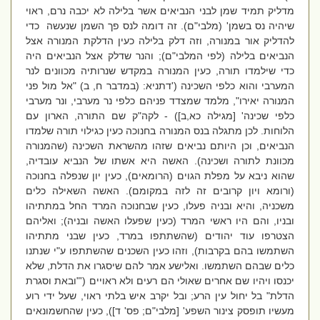
מדליק תמיד שמן לבני הנביאים אשר בלילה לא יכבה נרם, ראוי
שיהיה נס בשמן' (מלבי"ם). זה דומה לנס פך השמן שנעשה כדי
להדליק אור במנורה, וזה דלק בלילה כעין הדלקת המנורה אצל
הנביאים בלילה (לפי המלבי"ם); והנר שדלק אצל הנביאים היה
כדי שילמדו תורה, כעין המנורה במקדש שנרותיה מכוונים לנר
המערבי והוא כלפי השכינה ('דתניא: (במדבר ח, ב) "אל מול פני
המנורה יאירו", מלמד שמצדד פניהם כלפי נר מערבי, ונר מערבי
כלפי שכינה' [מגילה כא,ב]) - לקה"ק שם התורה, הארון עם
הלוחות. לכן מתגלה בנס המנורה בחנוכה כעין כגילוי תורה שלמדו
הנביאים, וכן היותם נביאים שזהו מהשראת השכינה (שהמנורה
מכוונת לתורה ושכינה). האשה היא אשתו של הנביא עובדיה,
שהוא ניבא על מפלת הגוים (הרומאים), כעין יון שנפלה בחנוכה
(ורומא ויון קרובים זה לזה במקומם). האשה השאילה כלים
משכניה, והיא ובניה פעלו, כעין שבחנוכה המרד החל במתתיהו
ובניו, והם היו ראשי המרד (כעין שפעלו האשה ובניה); ואליהם
הצטרפו עוד יהודים (שהשתתפו במרד, כעין שבני מתתיהו
השתמשו בהם בקרבות), וזהו כעין השכנים שהשתתפו ע"י שנתנו
כלים שבהם השתמשו. ואלישע אמר להם שיסגרו את הדלת, שלא
יכנסו ויהיו שם אחרים שאולי הם רעים ולא ראויים ('"ובאת וסגרת
הדלת" בל יחול עין הרע; ובל יקרב איש בלתי ראוי, שעל ידי רוע
מעשיו תופסק צינור השפע' [מלבי"ם; פס' ד]), כעין שהחשמונאים